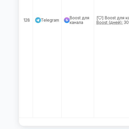
Boost для
[
] Boost для к
128
Telegram
канала
Boost (дней):
30