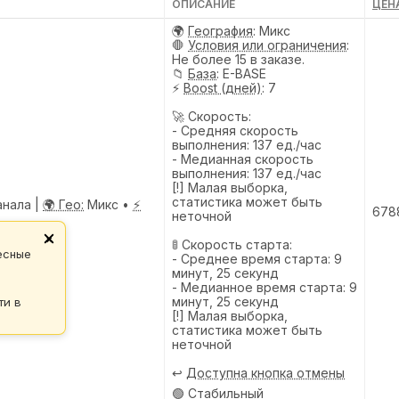
ОПИСАНИЕ
ЦЕНА
🌍
География
: Микс
🛑
Условия или ограничения
:
Не более 15 в заказе.
📁
База
: E-BASE
⚡
Boost (дней)
: 7
🚀 Скорость:
- Средняя скорость
выполнения: 137 ед./час
- Медианная скорость
выполнения: 137 ед./час
[!] Малая выборка,
статистика может быть
анала |
🌍 Гео:
Микс •
⚡
678
неточной
×
🚦 Скорость старта:
есные
- Среднее время старта: 9
минут, 25 секунд
- Медианное время старта: 9
минут, 25 секунд
ти в
[!] Малая выборка,
статистика может быть
неточной
↩️
Доступна кнопка отмены
🟢 Стабильный