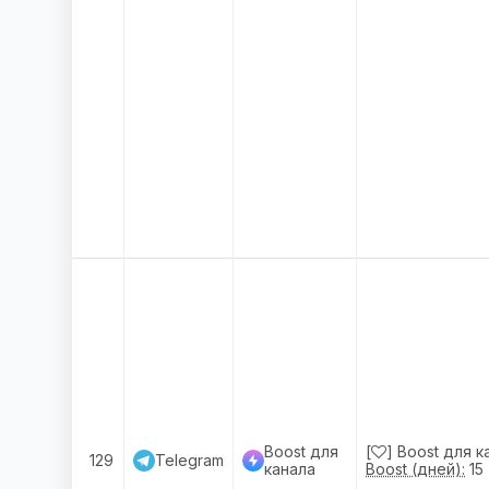
Boost для
[
] Boost для к
129
Telegram
канала
Boost (дней):
15