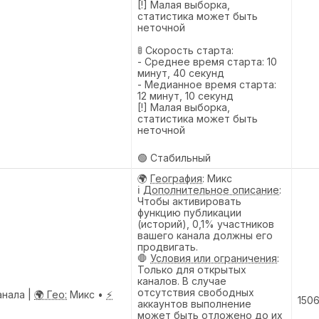
[!] Малая выборка,
статистика может быть
неточной
🚦 Скорость старта:
- Среднее время старта: 10
минут, 40 секунд
- Медианное время старта:
12 минут, 10 секунд
[!] Малая выборка,
статистика может быть
неточной
🟢 Стабильный
🌍
География
: Микс
ℹ️
Дополнительное описание
:
Чтобы активировать
функцию публикации
(историй), 0,1% участников
вашего канала должны его
продвигать.
🛑
Условия или ограничения
:
Только для открытых
каналов. В случае
отсутствия свободных
анала |
🌍 Гео:
Микс •
⚡
150
аккаунтов выполнение
может быть отложено до их