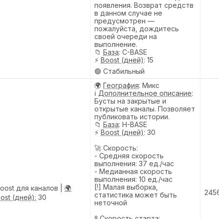
появления. Возврат средств
в данном случае не
предусмотрен —
пожалуйста, дождитесь
своей очереди на
выполнение.
📁
База
: C-BASE
⚡
Boost (дней)
: 15
🟢 Стабильный
🌍
География
: Микс
ℹ️
Дополнительное описание
:
Бусты на закрытые и
открытые каналы. Позволяет
публиковать истории.
📁
База
: H-BASE
⚡
Boost (дней)
: 30
🚀 Скорость:
- Средняя скорость
выполнения: 37 ед./час
- Медианная скорость
выполнения: 10 ед./час
[!] Малая выборка,
Boost для каналов |
🌍
245
статистика может быть
ost (дней):
30
неточной
🚦 Скорость старта: