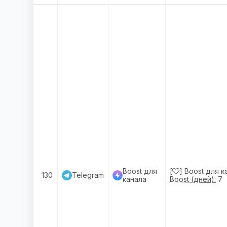
Boost для
[
] Boost для к
130
Telegram
канала
Boost (дней):
7