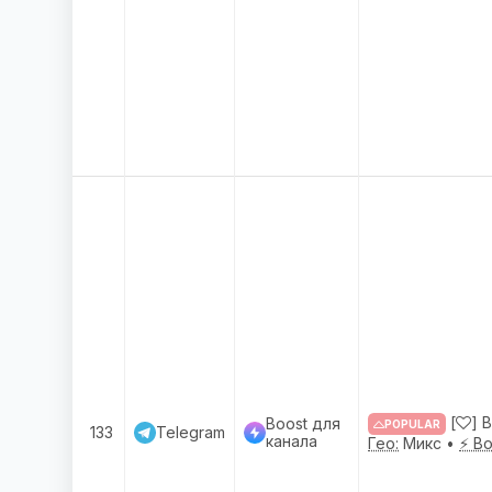
[
] 
Boost для
POPULAR
133
Telegram
канала
Гео:
Микс •
⚡ Bo