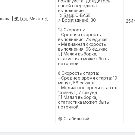
пожалуйста, дождитесь
своей очереди на
выполнение.
📁
База
: C-BASE
анала |
🌍 Гео:
Микс •
⚡
⚡
Boost (дней)
: 30
254
🚀 Скорость:
- Средняя скорость
выполнения: 78 ед./час
- Медианная скорость
выполнения: 68 ед./час
[!] Малая выборка,
статистика может быть
неточной
🚦 Скорость старта:
- Среднее время старта: 19
минут, 58 секунд
- Медианное время старта:
15 минут, 7 секунд
[!] Малая выборка,
статистика может быть
неточной
🟢 Стабильный