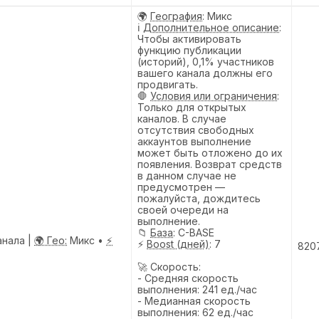
🌍
География
: Микс
ℹ️
Дополнительное описание
:
Чтобы активировать
функцию публикации
(историй), 0,1% участников
вашего канала должны его
продвигать.
🛑
Условия или ограничения
:
Только для открытых
каналов. В случае
отсутствия свободных
аккаунтов выполнение
может быть отложено до их
появления. Возврат средств
в данном случае не
предусмотрен —
пожалуйста, дождитесь
своей очереди на
выполнение.
📁
База
: C-BASE
анала |
🌍 Гео:
Микс •
⚡
⚡
Boost (дней)
: 7
820
🚀 Скорость:
- Средняя скорость
выполнения: 241 ед./час
- Медианная скорость
выполнения: 62 ед./час