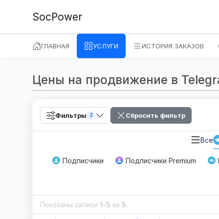
SocPower
ГЛАВНАЯ
УСЛУГИ
ИСТОРИЯ ЗАКАЗОВ
Цены на продвижение в Telegram
Фильтры
Сбросить фильтр
2
Все
Подписчики
Подписчики Premium
Показаны записи
1-5
из
5
.