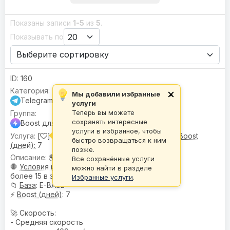
Показаны записи
1-5
из
5
.
Показывать по
160
Мы добавили избранные
×
Telegram
услуги
Теперь вы можете
сохранять интересные
Boost для канала
услуги в избранное, чтобы
[
] Boost для канала |
🌍 Гео:
Микс •
⚡ Boost
быстро возвращаться к ним
(дней):
7
позже.
🌍
География
: Микс
Все сохранённые услуги
🛑
Условия или ограничения
: Не
можно найти в разделе
более 15 в заказе.
Избранные услуги
.
📁
База
: E-BASE
⚡
Boost (дней)
: 7
🚀 Скорость:
- Средняя скорость