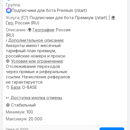
Подписчики для бота Premium (/start)
[
] Подписчики для бота Премиум (/start) |
🌍
Гео:
Россия (RU)
🌍
География
: Россия
(RU)
ℹ️
Дополнительное описание
:
Аккаунты имеют месячный
тарифный план премиум,
российские номера и прокси.
🛑
Условия или ограничения
:
Отслеживание переходов
через прямые и реферальные
ссылки. Начисление рефералов
не гарантируется.
📁
База
: D-BASE
↩️
Доступна кнопка отмены
🟢 Стабильный
100
20 000