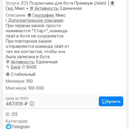
[
] Подписчики для бота Премиум (/start) |
🌍
Гео:
Микс •
💬 Активность:
Единичная
🌍
География
: Микс
ℹ️
Дополнительное описание
:
При первом заказе: просто
нажимается "Старт", команда
/start в боте не сохраняется.
При повторном заказе:
отправляется команда /start от
тех же контактов, чтобы она
была записана в бота.
💬
Активность
: Единичная
📁
База
: C-BASE
🟢 Стабильный
100
100 000
Купить
487.616 ₽
212
Telegram