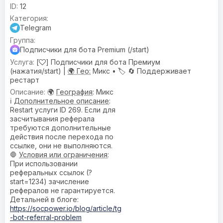
12
Telegram
Подписчики для бота Premium (/start)
[
] Подписчики для бота Премиум
(нажатия/start) |
🌍 Гео:
Микс •
🏷️
🔄 Поддерживает
рестарт
🌍
География
: Микс
ℹ️
Дополнительное описание
:
Restart услуги ID 269. Если для
засчитывания реферала
требуются дополнительные
действия после перехода по
ссылке, они не выполняются.
🛑
Условия или ограничения
:
При использовании
реферальных ссылок (?
start=1234) зачисление
рефералов не гарантируется.
Детальней в блоге:
https://socpower.io/blog/article/tg
-bot-referral-problem