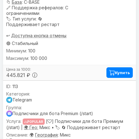
📁
База
: C-BASE
🔗
Поддержка рефералов
: С
ограничениями
🏷️
Тип услуги
: 🔄
Поддерживает рестарт
↩️
Доступна кнопка отмены
🟢 Стабильный
100
100 000
Купить
445.821 ₽
113
Telegram
Подписчики для бота Premium (/start)
[
] Подписчики для бота Премиум
POPULAR
(/start) |
🌍 Гео:
Микс •
🏷️
🔄 Поддерживает рестарт
🌍
География
: Микс