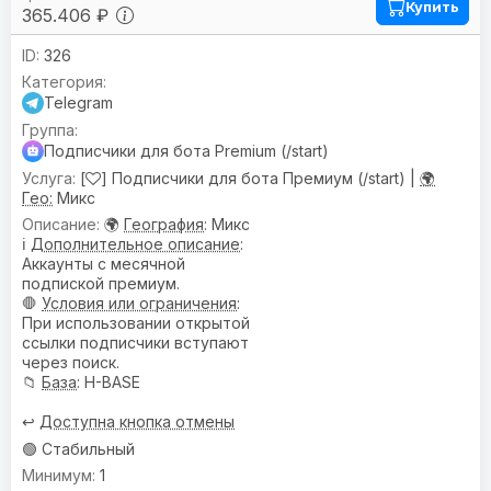
Купить
365.406 ₽
326
Telegram
Подписчики для бота Premium (/start)
[
] Подписчики для бота Премиум (/start) |
🌍
Гео:
Микс
🌍
География
: Микс
ℹ️
Дополнительное описание
:
Аккаунты с месячной
подпиской премиум.
🛑
Условия или ограничения
:
При использовании открытой
ссылки подписчики вступают
через поиск.
📁
База
: H-BASE
↩️
Доступна кнопка отмены
🟢 Стабильный
1