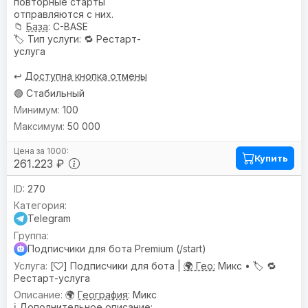
повторные старты
отправляются с них.
📁
База
: C-BASE
🏷️
Тип услуги
: 🔁 Рестарт-
услуга
↩️
Доступна кнопка отмены
🟢 Стабильный
100
50 000
Купить
261.223 ₽
270
Telegram
Подписчики для бота Premium (/start)
[
] Подписчики для бота |
🌍 Гео:
Микс •
🏷️
🔁
Рестарт-услуга
🌍
География
: Микс
ℹ️
Дополнительное описание
: