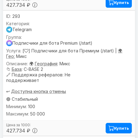
Купить
427.734 ₽
293
Telegram
Подписчики для бота Premium (/start)
[
] Подписчики для бота Премиум (/start) |
🌍
Гео:
Микс
🌍
География
: Микс
📁
База
: C-BASE 2
🔗
Поддержка рефералов
: Не
поддерживает
↩️
Доступна кнопка отмены
🟢 Стабильный
100
50 000
Купить
427.734 ₽