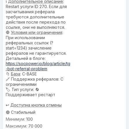
ℹ️
Дополнительное описание
:
Restart услуги ID 270. Если для
засчитывания реферала
требуются дополнительные
действия после перехода по
ссылке, они не выполняются.
🛑
Условия или ограничения
:
При использовании
реферальных ссылок (?
start=1234) зачисление
рефералов не гарантируется.
Детальней в блоге:
https://socpower.io/blog/article/tg
-bot-referral-problem
📁
База
: C-BASE
🔗
Поддержка рефералов
: С
ограничениями
🏷️
Тип услуги
: 🔄
Поддерживает рестарт
↩️
Доступна кнопка отмены
🟢 Стабильный
100
70 000