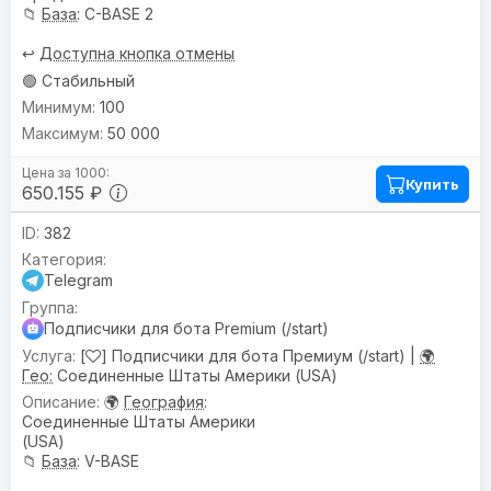
📁
База
: C-BASE 2
↩️
Доступна кнопка отмены
🟢 Стабильный
100
50 000
Купить
650.155 ₽
382
Telegram
Подписчики для бота Premium (/start)
[
] Подписчики для бота Премиум (/start) |
🌍
Гео:
Соединенные Штаты Америки (USA)
🌍
География
:
Соединенные Штаты Америки
(USA)
📁
База
: V-BASE