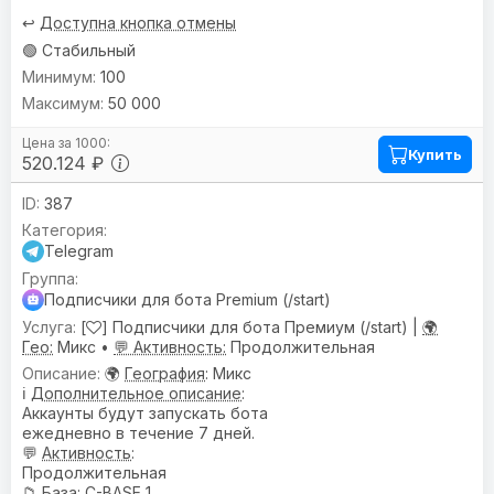
↩️
Доступна кнопка отмены
🟢 Стабильный
100
50 000
Купить
520.124 ₽
387
Telegram
Подписчики для бота Premium (/start)
[
] Подписчики для бота Премиум (/start) |
🌍
Гео:
Микс •
💬 Активность:
Продолжительная
🌍
География
: Микс
ℹ️
Дополнительное описание
:
Аккаунты будут запускать бота
ежедневно в течение 7 дней.
💬
Активность
:
Продолжительная
📁
База
: C-BASE 1