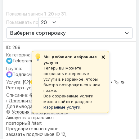
Показаны записи
1-20
из
31
.
Показывать по
269
Мы добавили избранные
×
Telegram
услуги
Теперь вы можете
сохранять интересные
Подписчики для бота Premium (/start)
услуги в избранное, чтобы
[
] Подписчики для бота |
🌍 Гео:
Микс •
🏷️
🔁
быстро возвращаться к ним
Рестарт-услуга
позже.
🌍
География
: Микс
Все сохранённые услуги
ℹ️
Дополнительное описание
:
можно найти в разделе
Для вывода в топ.
Избранные услуги
.
🛑
Условия или ограничения
:
Аккаунты отправляют
повторный /start.
Предварительно нужно
заказать подписчиков ID 12,