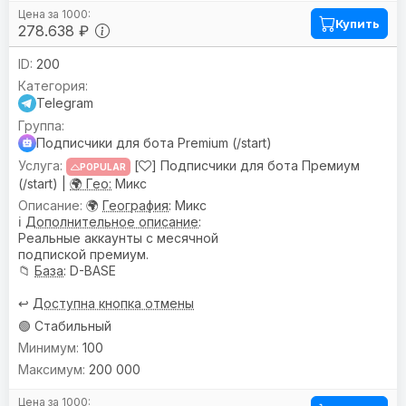
Купить
278.638 ₽
200
Telegram
Подписчики для бота Premium (/start)
[
] Подписчики для бота Премиум
POPULAR
(/start) |
🌍 Гео:
Микс
🌍
География
: Микс
ℹ️
Дополнительное описание
:
Реальные аккаунты с месячной
подпиской премиум.
📁
База
: D-BASE
↩️
Доступна кнопка отмены
🟢 Стабильный
100
200 000