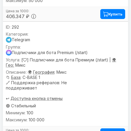
50 000
Купить
406.347 ₽
292
Telegram
Подписчики для бота Premium (/start)
[
] Подписчики для бота Премиум (/start) |
🌍
Гео:
Микс
🌍
География
: Микс
📁
База
: C-BASE 1
🔗
Поддержка рефералов
: Не
поддерживает
↩️
Доступна кнопка отмены
🟢 Стабильный
100
100 000