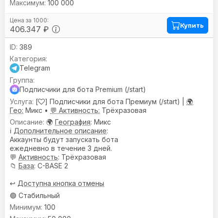
100 000
Купить
406.347 ₽
389
Telegram
Подписчики для бота Premium (/start)
[
] Подписчики для бота Премиум (/start) |
🌍
Гео:
Микс •
💬 Активность:
Трёхразовая
🌍
География
: Микс
ℹ️
Дополнительное описание
:
Аккаунты будут запускать бота
ежедневно в течение 3 дней.
💬
Активность
: Трёхразовая
📁
База
: C-BASE 2
↩️
Доступна кнопка отмены
🟢 Стабильный
100