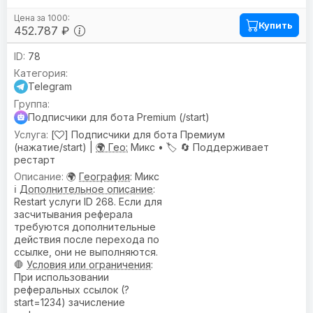
Купить
452.787 ₽
78
Telegram
Подписчики для бота Premium (/start)
[
] Подписчики для бота Премиум
(нажатие/start) |
🌍 Гео:
Микс •
🏷️
🔄 Поддерживает
рестарт
🌍
География
: Микс
ℹ️
Дополнительное описание
:
Restart услуги ID 268. Если для
засчитывания реферала
требуются дополнительные
действия после перехода по
ссылке, они не выполняются.
🛑
Условия или ограничения
:
При использовании
реферальных ссылок (?
start=1234) зачисление