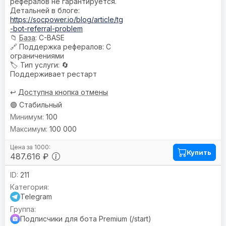
рефералов не гарантируется.
Детальней в блоге:
https://socpower.io/blog/article/tg
-bot-referral-problem
📁
База
: C-BASE
🔗
Поддержка рефералов
: С
ограничениями
🏷️
Тип услуги
: 🔄
Поддерживает рестарт
↩️
Доступна кнопка отмены
🟢 Стабильный
100
100 000
Купить
487.616 ₽
211
Telegram
Подписчики для бота Premium (/start)