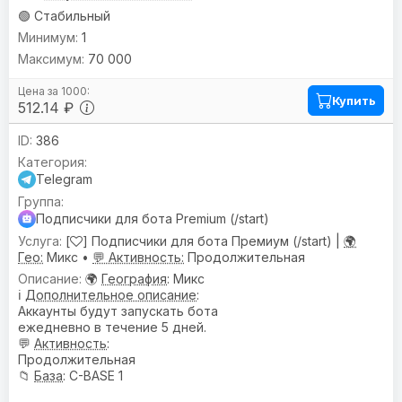
🟢 Стабильный
1
70 000
Купить
512.14 ₽
386
Telegram
Подписчики для бота Premium (/start)
[
] Подписчики для бота Премиум (/start) |
🌍
Гео:
Микс •
💬 Активность:
Продолжительная
🌍
География
: Микс
ℹ️
Дополнительное описание
:
Аккаунты будут запускать бота
ежедневно в течение 5 дней.
💬
Активность
:
Продолжительная
📁
База
: C-BASE 1