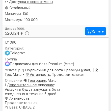
↩️
Доступна кнопка отмены
🟢 Стабильный
100
100 000
Купить
520.124 ₽
390
Telegram
Подписчики для бота Premium (/start)
[
] Подписчики для бота Премиум (/start) |
🌍
Гео:
Микс •
💬 Активность:
Продолжительная
🌍
География
: Микс
ℹ️
Дополнительное описание
:
Аккаунты будут запускать бота
ежедневно в течение 5 дней.
💬
Активность
:
Продолжительная
📁
База
: C-BASE 2