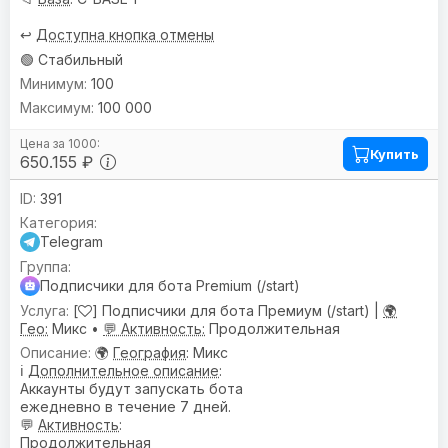
↩️
Доступна кнопка отмены
🟢 Стабильный
100
100 000
Купить
650.155 ₽
391
Telegram
Подписчики для бота Premium (/start)
[
] Подписчики для бота Премиум (/start) |
🌍
Гео:
Микс •
💬 Активность:
Продолжительная
🌍
География
: Микс
ℹ️
Дополнительное описание
:
Аккаунты будут запускать бота
ежедневно в течение 7 дней.
💬
Активность
:
Продолжительная