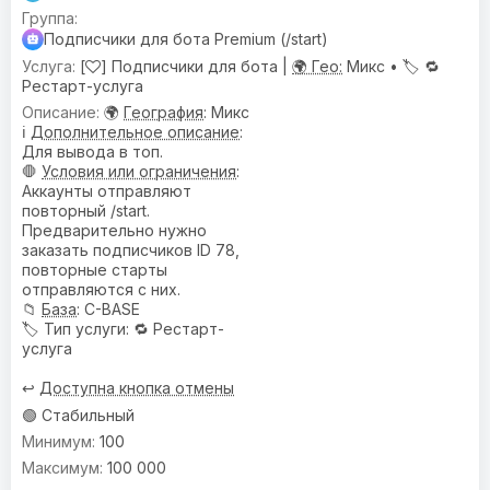
Подписчики для бота Premium (/start)
[
] Подписчики для бота |
🌍 Гео:
Микс •
🏷️
🔁
Рестарт-услуга
🌍
География
: Микс
ℹ️
Дополнительное описание
:
Для вывода в топ.
🛑
Условия или ограничения
:
Аккаунты отправляют
повторный /start.
Предварительно нужно
заказать подписчиков ID 78,
повторные старты
отправляются с них.
📁
База
: C-BASE
🏷️
Тип услуги
: 🔁 Рестарт-
услуга
↩️
Доступна кнопка отмены
🟢 Стабильный
100
100 000