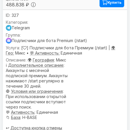
Купить
488.838 ₽
327
Telegram
Подписчики для бота Premium (/start)
[
] Подписчики для бота Премиум (/start) |
🌍
Гео:
Микс •
💬 Активность:
Единичная
🌍
География
: Микс
ℹ️
Дополнительное описание
:
Аккаунты с месячной
подпиской премиум. Аккаунты
нажимают /start регулярно в
течение 30 дней.
🛑
Условия или ограничения
:
При использовании открытой
ссылки подписчики вступают
через поиск.
💬
Активность
: Единичная
📁
База
: H-BASE
↩️
Доступна кнопка отмены