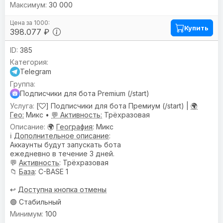
30 000
Купить
398.077 ₽
385
Telegram
Подписчики для бота Premium (/start)
[
] Подписчики для бота Премиум (/start) |
🌍
Гео:
Микс •
💬 Активность:
Трёхразовая
🌍
География
: Микс
ℹ️
Дополнительное описание
:
Аккаунты будут запускать бота
ежедневно в течение 3 дней.
💬
Активность
: Трёхразовая
📁
База
: C-BASE 1
↩️
Доступна кнопка отмены
🟢 Стабильный
100