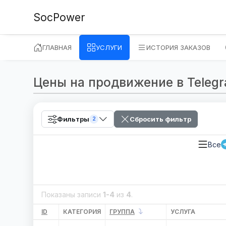
SocPower
ГЛАВНАЯ
УСЛУГИ
ИСТОРИЯ ЗАКАЗОВ
Цены на продвижение в Telegram
Фильтры
Сбросить фильтр
2
Все
Показаны записи
1-4
из
4
.
ID
КАТЕГОРИЯ
ГРУППА
УСЛУГА