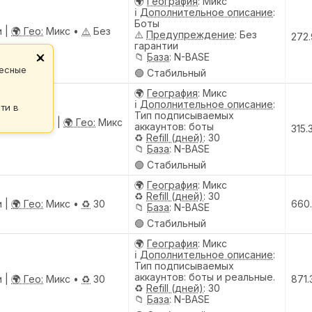
🌍
География
: Микс
ℹ️
Дополнительное описание
:
Боты
и |
🌍 Гео:
Микс •
⚠️
Без
⚠️
Предупреждениe
: Без
272
гарантии
📁
База
: N-BASE
×
ресные
🟢 Стабильный
🌍
География
: Микс
ℹ️
Дополнительное описание
:
ти в
Тип подписываемых
Подписчики |
🌍 Гео:
Микс
аккаунтов: боты
315.
♻️
Refill (дней)
: 30
📁
База
: N-BASE
🟢 Стабильный
🌍
География
: Микс
♻️
Refill (дней)
: 30
и |
🌍 Гео:
Микс •
♻️
30
660
📁
База
: N-BASE
🟢 Стабильный
🌍
География
: Микс
ℹ️
Дополнительное описание
:
Тип подписываемых
аккаунтов: боты и реальные.
и |
🌍 Гео:
Микс •
♻️
30
871.
♻️
Refill (дней)
: 30
📁
База
: N-BASE