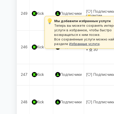
[
] Подписчик
249
Kick
Подписчики
гарантии
Мы добавили избранные услуги
Теперь вы можете сохранять инте
услуги в избранное, чтобы быстро
возвращаться к ним позже.
Все сохранённые услуги можно най
разделе
Избранные услуги
.
[
] 
POPULAR
246
Kick
Подписчики
•
♻️
30
247
Kick
Подписчики
[
] Подписчик
248
Kick
Подписчики
[
] Подписчик