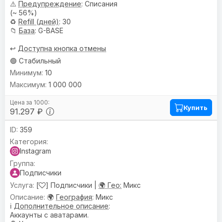
⚠️
Предупреждениe
: Списания
(~ 56%)
♻️
Refill (дней)
: 30
📁
База
: G-BASE
↩️
Доступна кнопка отмены
🟢 Стабильный
10
1 000 000
Купить
91.297 ₽
359
Instagram
Подписчики
[
] Подписчики |
🌍 Гео:
Микс
🌍
География
: Микс
ℹ️
Дополнительное описание
:
Аккаунты с аватарами.