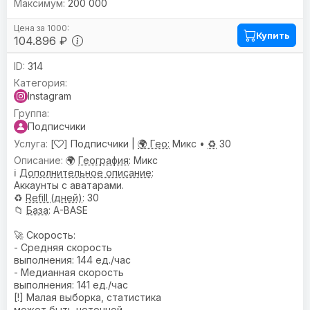
200 000
Купить
104.896 ₽
314
Instagram
Подписчики
[
] Подписчики |
🌍 Гео:
Микс •
♻️
30
🌍
География
: Микс
ℹ️
Дополнительное описание
:
Аккаунты с аватарами.
♻️
Refill (дней)
: 30
📁
База
: A-BASE
🚀 Скорость:
- Средняя скорость
выполнения: 144 ед./час
- Медианная скорость
выполнения: 141 ед./час
[!] Малая выборка, статистика
может быть неточной