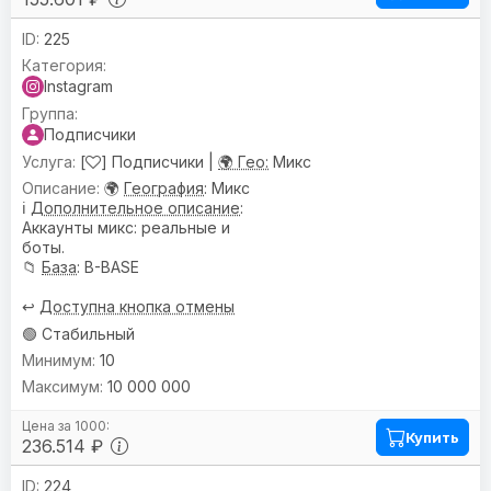
225
Instagram
Подписчики
[
] Подписчики |
🌍 Гео:
Микс
🌍
География
: Микс
ℹ️
Дополнительное описание
:
Аккаунты микс: реальные и
боты.
📁
База
: B-BASE
↩️
Доступна кнопка отмены
🟢 Стабильный
10
10 000 000
Купить
236.514 ₽
224