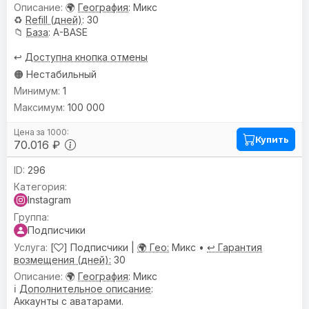
🌍
География
: Микс
♻️
Refill (дней)
: 30
📁
База
: A-BASE
↩️
Доступна кнопка отмены
🟠 Нестабильный
1
100 000
Купить
70.016 ₽
296
Instagram
Подписчики
[
] Подписчики |
🌍 Гео:
Микс •
↩️ Гарантия
возмещения (дней):
30
🌍
География
: Микс
ℹ️
Дополнительное описание
:
Аккаунты с аватарами.