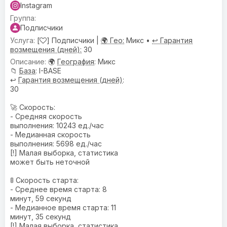
Instagram
Подписчики
[
] Подписчики |
🌍 Гео:
Микс •
↩️ Гарантия
возмещения (дней):
30
🌍
География
: Микс
📁
База
: I-BASE
↩️
Гарантия возмещения (дней)
:
30
🚀 Скорость:
- Средняя скорость
выполнения: 10243 ед./час
- Медианная скорость
выполнения: 5698 ед./час
[!] Малая выборка, статистика
может быть неточной
🚦 Скорость старта:
- Среднее время старта: 8
минут, 59 секунд
- Медианное время старта: 11
минут, 35 секунд
[!] Малая выборка, статистика