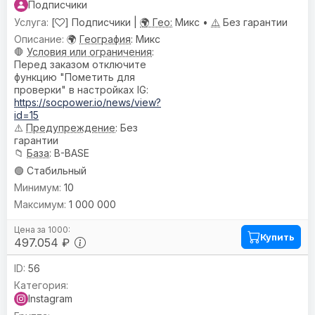
Подписчики
[
] Подписчики |
🌍 Гео:
Микс •
⚠️
Без гарантии
🌍
География
: Микс
🛑
Условия или ограничения
:
Перед заказом отключите
функцию "Пометить для
проверки" в настройках IG:
https://socpower.io/news/view?
id=15
⚠️
Предупреждениe
: Без
гарантии
📁
База
: B-BASE
🟢 Стабильный
10
1 000 000
Купить
497.054 ₽
56
Instagram