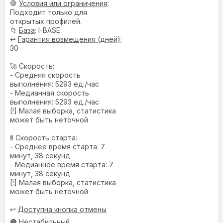
🛑
Условия или ограничения
:
Подходит только для
открытых профилей.
📁
База
: I-BASE
↩️
Гарантия возмещения (дней)
:
30
🚀 Скорость:
- Средняя скорость
выполнения: 5293 ед./час
- Медианная скорость
выполнения: 5293 ед./час
[!] Малая выборка, статистика
может быть неточной
🚦 Скорость старта:
- Среднее время старта: 7
минут, 38 секунд
- Медианное время старта: 7
минут, 38 секунд
[!] Малая выборка, статистика
может быть неточной
↩️
Доступна кнопка отмены
🟠 Нестабильный