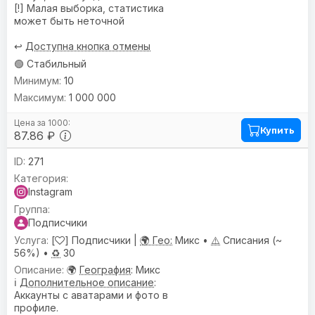
[!] Малая выборка, статистика
может быть неточной
↩️
Доступна кнопка отмены
🟢 Стабильный
10
1 000 000
Купить
87.86 ₽
271
Instagram
Подписчики
[
] Подписчики |
🌍 Гео:
Микс •
⚠️
Списания (~
56%) •
♻️
30
🌍
География
: Микс
ℹ️
Дополнительное описание
:
Аккаунты с аватарами и фото в
профиле.