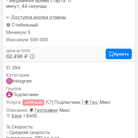
- Медианное время старта: 17
минут, 44 секунды
↩️
Доступна кнопка отмены
🟢 Стабильный
5
500 000
Купить
62.496 ₽
294
Instagram
Подписчики
[
] Подписчики |
🌍 Гео:
Микс
POPULAR
🌍
География
: Микс
📁
База
: I-BASE
🚀 Скорость:
- Средняя скорость
выполнения: 2181 ед./час