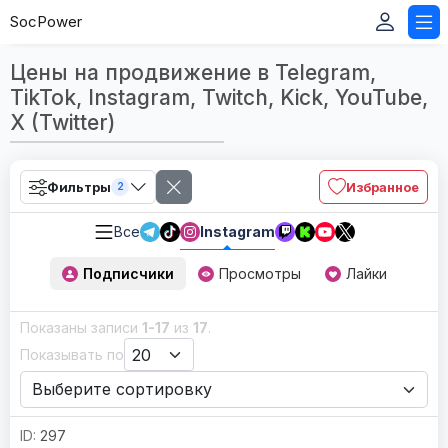
SocPower
Цены на продвижение в Telegram,
TikTok, Instagram, Twitch, Kick, YouTube,
X (Twitter)
Фильтры
Избранное
2
Все
Instagram
Подписчики
Просмотры
Лайки
Показаны записи
1-17
из
17
.
Показывать по
297