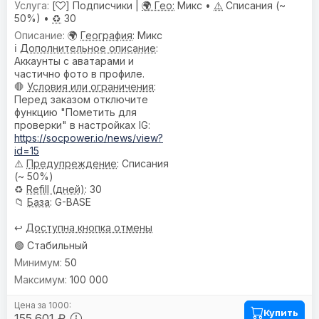
[
] Подписчики |
🌍 Гео:
Микс •
⚠️
Списания (~
50%) •
♻️
30
🌍
География
: Микс
ℹ️
Дополнительное описание
:
Аккаунты с аватарами и
частично фото в профиле.
🛑
Условия или ограничения
:
Перед заказом отключите
функцию "Пометить для
проверки" в настройках IG:
https://socpower.io/news/view?
id=15
⚠️
Предупреждениe
: Списания
(~ 50%)
♻️
Refill (дней)
: 30
📁
База
: G-BASE
↩️
Доступна кнопка отмены
🟢 Стабильный
50
100 000
Купить
155.601 ₽