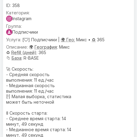
358
Instagram
Подписчики
[
] Подписчики |
🌍 Гео:
Микс •
♻️
365
🌍
География
: Микс
♻️
Refill (дней)
: 365
📁
База
: R-BASE
🚀 Скорость:
- Средняя скорость
выполнения: 11 ед./час
- Медианная скорость
выполнения: 11 ед./час
[!] Малая выборка, статистика
может быть неточной
🚦 Скорость старта:
- Среднее время старта: 14
минут, 49 секунд
- Медианное время старта: 14
минут, 49 секунд