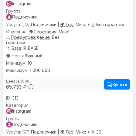
Instagram
Подписчики
[
] Подписчики |
🌍 Гео:
Микс •
⚠️
Без гарантии
🌍
География
: Микс
⚠️
Предупреждениe
: Без
гарантии
📁
База
: R-BASE
🟠 Нестабильный
10
1 000 000
Купить
65.733 ₽
313
Instagram
Подписчики
[
] Подписчики |
🌍 Гео:
Микс •
♻️
30