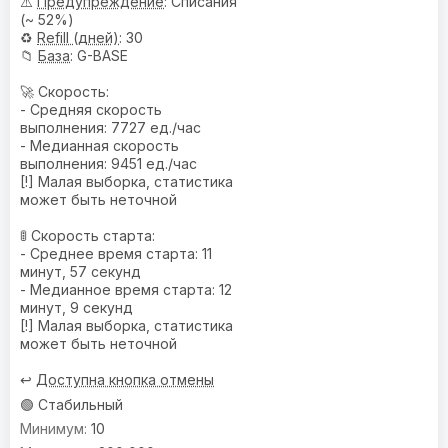
⚠️
Предупреждениe
: Списания
(~ 52%)
♻️
Refill (дней)
: 30
📁
База
: G-BASE
🚀 Скорость:
- Средняя скорость
выполнения: 7727 ед./час
- Медианная скорость
выполнения: 9451 ед./час
[!] Малая выборка, статистика
может быть неточной
🚦 Скорость старта:
- Среднее время старта: 11
минут, 57 секунд
- Медианное время старта: 12
минут, 9 секунд
[!] Малая выборка, статистика
может быть неточной
↩️
Доступна кнопка отмены
🟢 Стабильный
10