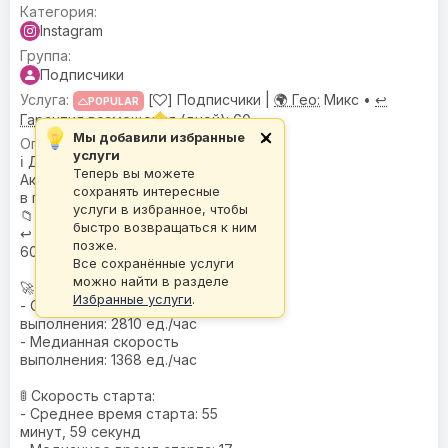
Instagram
Подписчики
[
] Подписчики |
🌍 Гео:
Микс •
↩️
POPULAR
Гарантия возмещения (дней):
60
Мы добавили избранные
×
🌍
География
: Микс
услуги
ℹ️
Дополнительное описание
:
Теперь вы можете
Аккаунты с аватарами или фото
сохранять интересные
в профиле.
услуги в избранное, чтобы
📁
База
: I-BASE
быстро возвращаться к ним
↩️
Гарантия возмещения (дней)
:
позже.
60
Все сохранённые услуги
можно найти в разделе
🚀 Скорость:
Избранные услуги
.
- Средняя скорость
выполнения: 2810 ед./час
- Медианная скорость
выполнения: 1368 ед./час
🚦 Скорость старта:
- Среднее время старта: 55
минут, 59 секунд