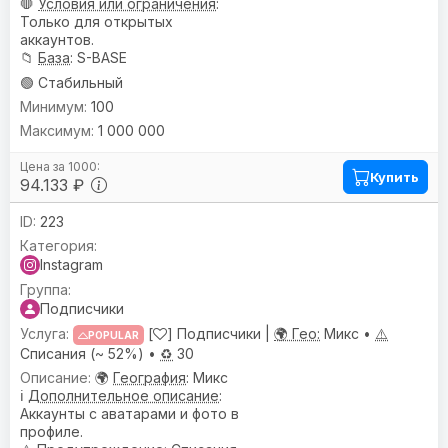
🛑
Условия или ограничения
:
Только для открытых
аккаунтов.
📁
База
: S-BASE
🟢 Стабильный
100
1 000 000
Купить
94.133 ₽
223
Instagram
Подписчики
[
] Подписчики |
🌍 Гео:
Микс •
⚠️
POPULAR
Списания (~ 52%) •
♻️
30
🌍
География
: Микс
ℹ️
Дополнительное описание
:
Аккаунты с аватарами и фото в
профиле.