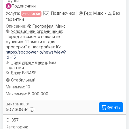
Подписчики
[
] Подписчики |
🌍 Гео:
Микс •
⚠️
Без
POPULAR
гарантии
🌍
География
: Микс
🛑
Условия или ограничения
:
Перед заказом отключите
функцию "Пометить для
проверки" в настройках IG:
https://socpower.io/news/view?
id=15
⚠️
Предупреждениe
: Без
гарантии
📁
База
: B-BASE
🟢 Стабильный
10
5 000 000
Купить
507.308 ₽
357