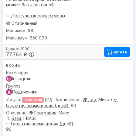
может быть неточной
↩️
Доступна кнопка отмены
🟢 Стабильный
100
650 000
Купить
77.784 ₽
348
Instagram
Подписчики
[
] Подписчики |
🌍 Гео:
Микс •
↩️
POPULAR
Гарантия возмещения (дней):
90
🌍
География
: Микс
📁
База
: I-BASE
↩️
Гарантия возмещения (дней)
:
90