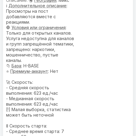
🌍
География
: Микс
ℹ️
Дополнительное описание
:
Просмотры на пост
добавляются вместе с
реакциями.
🛑
Условия или ограничения
:
Только для открытых каналов.
Услуга недоступна для каналов
и групп запрещённой тематики,
запрещено: наркотики,
мошенничество, пустые
каналы.
📁
База
: H-BASE
⭐
Премиум-аккаунт
: Нет
🚀 Скорость:
- Средняя скорость
выполнения: 623 ед./час
- Медианная скорость
выполнения: 623 ед./час
[!] Малая выборка, статистика
может быть неточной
🚦 Скорость старта:
- Среднее время старта: 7