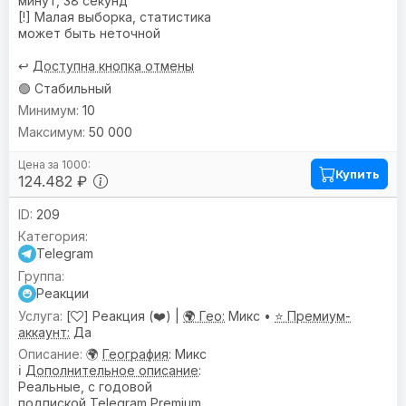
минут, 38 секунд
[!] Малая выборка, статистика
может быть неточной
↩️
Доступна кнопка отмены
🟢 Стабильный
10
50 000
Купить
124.482 ₽
209
Telegram
Реакции
[
] Реакция (❤️) |
🌍 Гео:
Микс •
⭐ Премиум-
аккаунт:
Да
🌍
География
: Микс
ℹ️
Дополнительное описание
:
Реальные, с годовой
подпиской Telegram Premium.