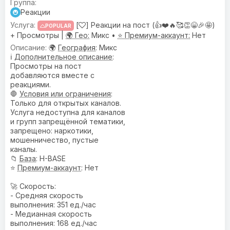
Реакции
[
] Реакции на пост (👍❤️🔥🥰👏😁🎉🤩)
POPULAR
+ Просмотры |
🌍 Гео:
Микс •
⭐ Премиум-аккаунт:
Нет
🌍
География
: Микс
ℹ️
Дополнительное описание
:
Просмотры на пост
добавляются вместе с
реакциями.
🛑
Условия или ограничения
:
Только для открытых каналов.
Услуга недоступна для каналов
и групп запрещённой тематики,
запрещено: наркотики,
мошенничество, пустые
каналы.
📁
База
: H-BASE
⭐
Премиум-аккаунт
: Нет
🚀 Скорость:
- Средняя скорость
выполнения: 351 ед./час
- Медианная скорость
выполнения: 168 ед./час