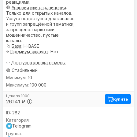
реакциями.
🛑
Условия или ограничения
:
Только для открытых каналов.
Услуга недоступна для каналов
и групп запрещённой тематики,
запрещено: наркотики,
мошенничество, пустые
каналы.
📁
База
: H-BASE
⭐
Премиум-аккаунт
: Нет
↩️
Доступна кнопка отмены
🟢 Стабильный
10
100 000
Купить
26.141 ₽
282
Telegram