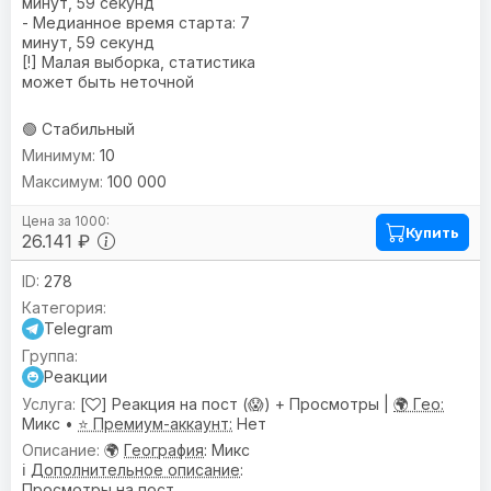
минут, 59 секунд
- Медианное время старта: 7
минут, 59 секунд
[!] Малая выборка, статистика
может быть неточной
🟢 Стабильный
10
100 000
Купить
26.141 ₽
278
Telegram
Реакции
[
] Реакция на пост (😱) + Просмотры |
🌍 Гео:
Микс •
⭐ Премиум-аккаунт:
Нет
🌍
География
: Микс
ℹ️
Дополнительное описание
:
Просмотры на пост