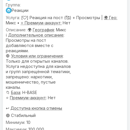
Реакции
[
] Реакция на пост (🥰) + Просмотры |
🌍 Гео:
Микс •
⭐ Премиум-аккаунт:
Нет
🌍
География
: Микс
ℹ️
Дополнительное описание
:
Просмотры на пост
добавляются вместе с
реакциями.
🛑
Условия или ограничения
:
Только для открытых каналов.
Услуга недоступна для каналов
и групп запрещённой тематики,
запрещено: наркотики,
мошенничество, пустые
каналы.
📁
База
: H-BASE
⭐
Премиум-аккаунт
: Нет
↩️
Доступна кнопка отмены
🟢 Стабильный
10
100 000