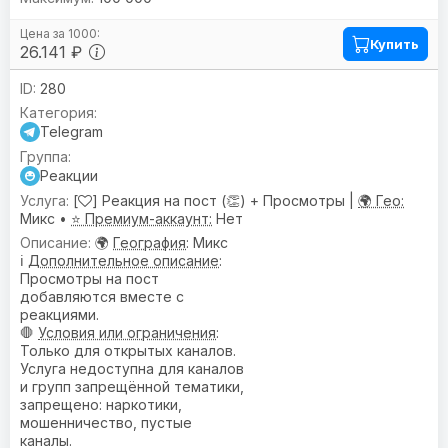
Купить
26.141 ₽
280
Telegram
Реакции
[
] Реакция на пост (👏) + Просмотры |
🌍 Гео:
Микс •
⭐ Премиум-аккаунт:
Нет
🌍
География
: Микс
ℹ️
Дополнительное описание
:
Просмотры на пост
добавляются вместе с
реакциями.
🛑
Условия или ограничения
:
Только для открытых каналов.
Услуга недоступна для каналов
и групп запрещённой тематики,
запрещено: наркотики,
мошенничество, пустые
каналы.