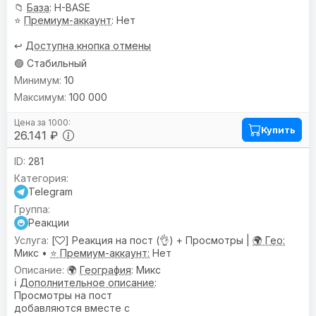
📁
База
: H-BASE
⭐
Премиум-аккаунт
: Нет
↩️
Доступна кнопка отмены
🟢 Стабильный
10
100 000
Купить
26.141 ₽
281
Telegram
Реакции
[
] Реакция на пост (👌) + Просмотры |
🌍 Гео:
Микс •
⭐ Премиум-аккаунт:
Нет
🌍
География
: Микс
ℹ️
Дополнительное описание
:
Просмотры на пост
добавляются вместе с