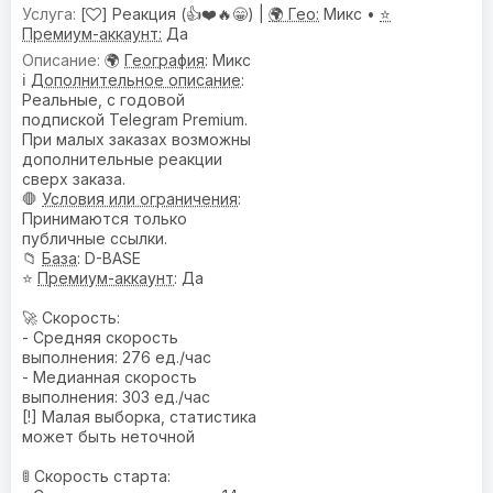
[
] Реакция (👍❤️🔥😁) |
🌍 Гео:
Микс •
⭐
Премиум-аккаунт:
Да
🌍
География
: Микс
ℹ️
Дополнительное описание
:
Реальные, с годовой
подпиской Telegram Premium.
При малых заказах возможны
дополнительные реакции
сверх заказа.
🛑
Условия или ограничения
:
Принимаются только
публичные ссылки.
📁
База
: D-BASE
⭐
Премиум-аккаунт
: Да
🚀 Скорость:
- Средняя скорость
выполнения: 276 ед./час
- Медианная скорость
выполнения: 303 ед./час
[!] Малая выборка, статистика
может быть неточной
🚦 Скорость старта: