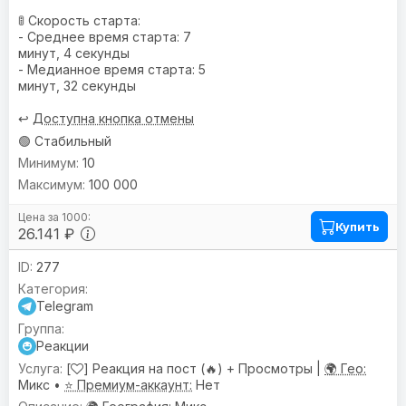
🚦 Скорость старта:
- Среднее время старта: 7
минут, 4 секунды
- Медианное время старта: 5
минут, 32 секунды
↩️
Доступна кнопка отмены
🟢 Стабильный
10
100 000
Купить
26.141 ₽
277
Telegram
Реакции
[
] Реакция на пост (🔥) + Просмотры |
🌍 Гео:
Микс •
⭐ Премиум-аккаунт:
Нет