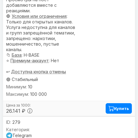
добавляются вместе с
реакциями.
🛑
Условия или ограничения
:
Только для открытых каналов.
Услуга недоступна для каналов
и групп запрещённой тематики,
запрещено: наркотики,
мошенничество, пустые
каналы.
📁
База
: H-BASE
⭐
Премиум-аккаунт
: Нет
↩️
Доступна кнопка отмены
🟢 Стабильный
10
100 000
Купить
26.141 ₽
279
Telegram