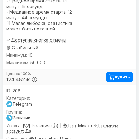
- Среднее время старта: 14
минут, 15 секунд
- Медианное время старта: 12
минут, 44 секунды
[!] Малая выборка, статистика
может быть неточной
↩️
Доступна кнопка отмены
🟢 Стабильный
10
50 000
Купить
124.482 ₽
208
Telegram
Реакции
[
] Реакция (👍) |
🌍 Гео:
Микс •
⭐ Премиум-
аккаунт:
Да
🌍
География
: Микс