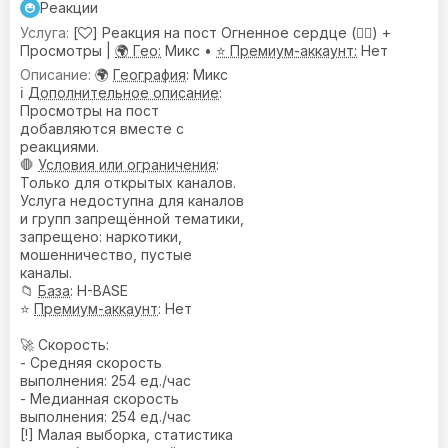
Реакции
[
] Реакция на пост Огненное сердце (❤️‍🔥) +
Просмотры |
🌍 Гео:
Микс •
⭐ Премиум-аккаунт:
Нет
🌍
География
: Микс
ℹ️
Дополнительное описание
:
Просмотры на пост
добавляются вместе с
реакциями.
🛑
Условия или ограничения
:
Только для открытых каналов.
Услуга недоступна для каналов
и групп запрещённой тематики,
запрещено: наркотики,
мошенничество, пустые
каналы.
📁
База
: H-BASE
⭐
Премиум-аккаунт
: Нет
🚀 Скорость:
- Средняя скорость
выполнения: 254 ед./час
- Медианная скорость
выполнения: 254 ед./час
[!] Малая выборка, статистика