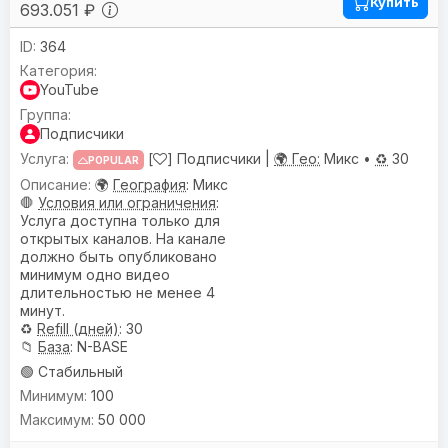
Купить
693.051 ₽
364
YouTube
Подписчики
[
] Подписчики |
🌍 Гео:
Микс •
♻️
30
POPULAR
🌍
География
: Микс
🛑
Условия или ограничения
:
Услуга доступна только для
открытых каналов. На канале
должно быть опубликовано
минимум одно видео
длительностью не менее 4
минут.
♻️
Refill (дней)
: 30
📁
База
: N-BASE
🟢 Стабильный
100
50 000