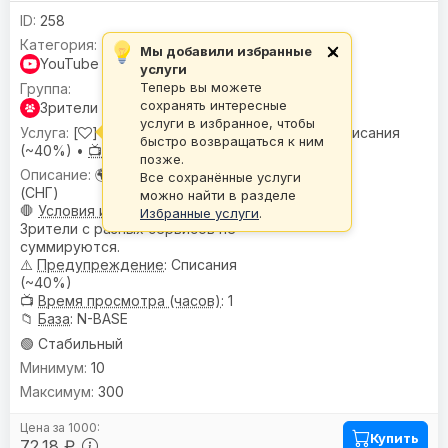
258
Мы добавили избранные
×
YouTube
услуги
Теперь вы можете
сохранять интересные
Зрители
услуги в избранное, чтобы
[
] Зрители |
🌍 Гео:
Микс (СНГ) •
⚠️
Списания
быстро возвращаться к ним
(~40%) •
📺 Время просмотра (часов):
1
позже.
🌍
География
: Микс
Все сохранённые услуги
(СНГ)
можно найти в разделе
🛑
Условия или ограничения
:
Избранные услуги
.
Зрители с разных сервисов не
суммируются.
⚠️
Предупреждениe
: Списания
(~40%)
📺
Время просмотра (часов)
: 1
📁
База
: N-BASE
🟢 Стабильный
10
300
Купить
72.18 ₽