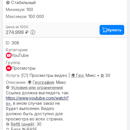
🟢 Стабильный
100
100 000
Купить
274.999 ₽
308
YouTube
Просмотры
[
] Просмотры видео |
🌍 Гео:
Микс •
♻️
30
🌍
География
: Микс
🛑
Условия или ограничения
:
Ссылка должна выглядеть так:
https://www.youtube.com/watch?
v=
, в ином случае заказ не
будет выполнен. Видео
должно быть доступно для
просмотра во всех странах.
♻️
Refill (дней)
: 30
📁
База
: N-BASE