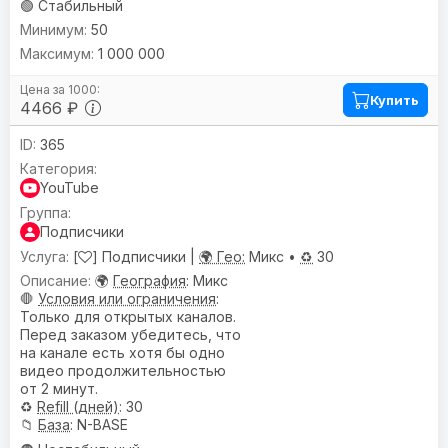
🟢 Стабильный
50
1 000 000
Купить
4466 ₽
365
YouTube
Подписчики
[
] Подписчики |
🌍 Гео:
Микс •
♻️
30
🌍
География
: Микс
🛑
Условия или ограничения
:
Только для открытых каналов.
Перед заказом убедитесь, что
на канале есть хотя бы одно
видео продолжительностью
от 2 минут.
♻️
Refill (дней)
: 30
📁
База
: N-BASE