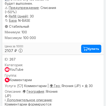
будет выполнен.
⚠️
Предупреждениe
: Списания
(~50%)
♻️
Refill (дней)
: 30
📁
База
: N-BASE
🟢 Стабильный
100
100 000
Купить
2107 ₽
267
YouTube
Комментарии
[
] Комментарии |
🌍 Гео:
Япония (JP) •
♻️
30
🌍
География
: Япония
(JP)
ℹ️
Дополнительное описание
:
Комментарии формируются