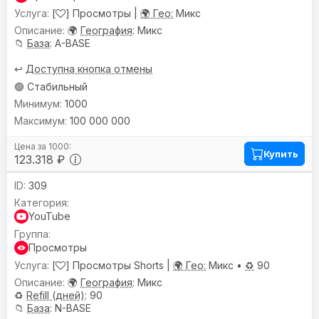
[
] Просмотры |
🌍 Гео:
Микс
🌍
География
: Микс
📁
База
: A-BASE
↩️
Доступна кнопка отмены
🟢 Стабильный
1000
100 000 000
Купить
123.318 ₽
309
YouTube
Просмотры
[
] Просмотры Shorts |
🌍 Гео:
Микс •
♻️
90
🌍
География
: Микс
♻️
Refill (дней)
: 90
📁
База
: N-BASE