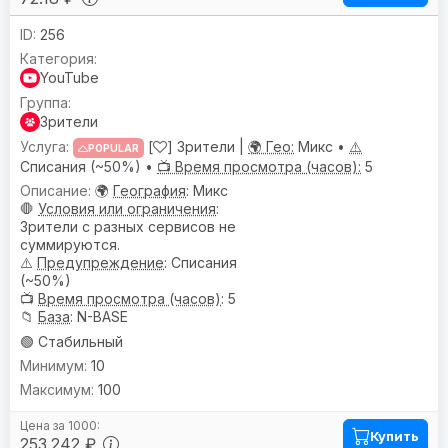
256
YouTube
Зрители
[
] Зрители |
🌍 Гео:
Микс •
⚠️
POPULAR
Списания (~50%) •
📺 Время просмотра (часов):
5
🌍
География
: Микс
🛑
Условия или ограничения
:
Зрители с разных сервисов не
суммируются.
⚠️
Предупреждениe
: Списания
(~50%)
📺
Время просмотра (часов)
: 5
📁
База
: N-BASE
🟢 Стабильный
10
100
Купить
253.242 ₽