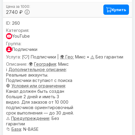
Купить
2740 ₽
260
YouTube
Подписчики
[
] Подписчики |
🌍 Гео:
Микс •
⚠️
Без гарантии
🌍
География
: Микс
ℹ️
Дополнительное описание
:
Реальные аккаунты.
Подписчики вступают с поиска
🛑
Условия или ограничения
:
Канал должен быть создан
больше 2 дней и иметь 3
видео. Для заказов от 10 000
подписчиков ориентировочный
срок выполнения — до 30 дней.
⚠️
Предупреждениe
: Без
гарантии
📁
База
: N-BASE