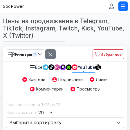
SocPower
Цены на продвижение в Telegram,
TikTok, Instagram, Twitch, Kick, YouTube,
X (Twitter)
Фильтры
Избранное
1
Все
YouTube
Зрители
Подписчики
Лайки
Комментарии
Просмотры
Показаны записи
1-17
из
17
.
Показывать по