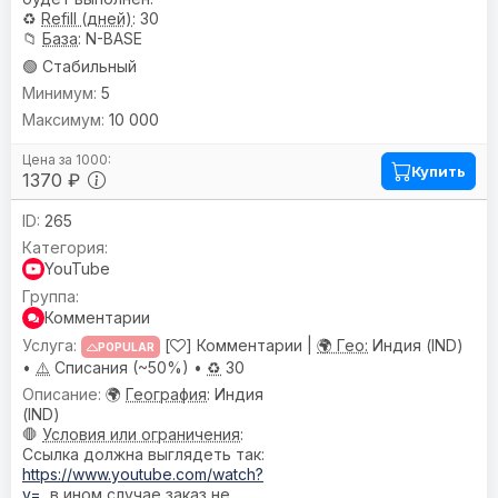
♻️
Refill (дней)
: 30
📁
База
: N-BASE
🟢 Стабильный
5
10 000
Купить
1370 ₽
265
YouTube
Комментарии
[
] Комментарии |
🌍 Гео:
Индия (IND)
POPULAR
•
⚠️
Списания (~50%) •
♻️
30
🌍
География
: Индия
(IND)
🛑
Условия или ограничения
:
Ссылка должна выглядеть так:
https://www.youtube.com/watch?
v=
, в ином случае заказ не