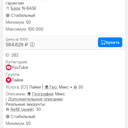
гарантии
📁
База
: N-BASE
🟢 Стабильный
50
100 000
Купить
584.629 ₽
262
YouTube
Лайки
[
] Лайки |
🌍 Гео:
Микс •
♻️
30
🌍
География
: Микс
ℹ️
Дополнительное описание
:
Реальные аккаунты
♻️
Refill (дней)
: 30
🟢 Стабильный
50