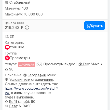
🟢 Стабильный
100
10 000 000
Купить
219.243 ₽
311
YouTube
Просмотры
[
] Просмотры видео |
🌍 Гео:
Микс •
POPULAR
♻️
90
🌍
География
: Микс
🛑
Условия или ограничения
:
Ссылка должна выглядеть так:
https://www.youtube.com/watch?
v=
, в ином случае заказ не
будет выполнен.
♻️
Refill (дней)
: 90
📁
База
: N-BASE