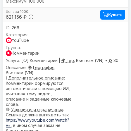
100 000
Купить
621.156 ₽
266
YouTube
Комментарии
[
] Комментарии |
🌍 Гео:
Вьетнам (VN) •
♻️
30
🌍
География
:
Вьетнам (VN)
ℹ️
Дополнительное описание
:
Комментарии формируются
автоматически с помощью ИИ,
учитывая тему видео,
описание и заданные ключевые
слова.
🛑
Условия или ограничения
:
Ссылка должна выглядеть так:
https://www.youtube.com/watch?
v=
, в ином случае заказ не
будет выполнен.