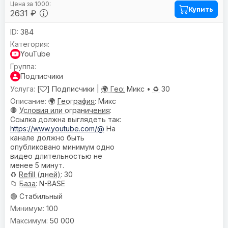
Купить
2631 ₽
384
YouTube
Подписчики
[
] Подписчики |
🌍 Гео:
Микс •
♻️
30
🌍
География
: Микс
🛑
Условия или ограничения
:
Ссылка должна выглядеть так:
https://www.youtube.com/@
На
канале должно быть
опубликовано минимум одно
видео длительностью не
менее 5 минут.
♻️
Refill (дней)
: 30
📁
База
: N-BASE
🟢 Стабильный
100
50 000