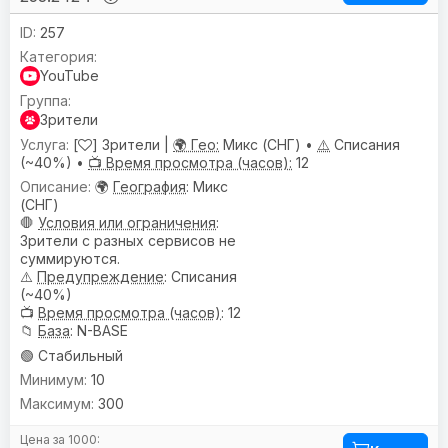
257
YouTube
Зрители
[
] Зрители |
🌍 Гео:
Микс (СНГ) •
⚠️
Списания
(~40%) •
📺 Время просмотра (часов):
12
🌍
География
: Микс
(СНГ)
🛑
Условия или ограничения
:
Зрители с разных сервисов не
суммируются.
⚠️
Предупреждениe
: Списания
(~40%)
📺
Время просмотра (часов)
: 12
📁
База
: N-BASE
🟢 Стабильный
10
300