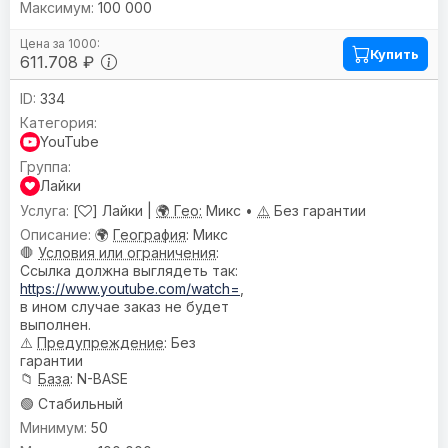
100 000
Купить
611.708 ₽
334
YouTube
Лайки
[
] Лайки |
🌍 Гео:
Микс •
⚠️
Без гарантии
🌍
География
: Микс
🛑
Условия или ограничения
:
Ссылка должна выглядеть так:
https://www.youtube.com/watch=
,
в ином случае заказ не будет
выполнен.
⚠️
Предупреждениe
: Без
гарантии
📁
База
: N-BASE
🟢 Стабильный
50