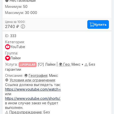
🟠 Нестабильный
50
30 000
Купить
2740 ₽
333
YouTube
Лайки
[
] Лайки |
🌍 Гео:
Микс •
⚠️
Без
POPULAR
гарантии
🌍
География
: Микс
🛑
Условия или ограничения
:
Ссылка должна выглядеть так:
https://www.youtube.com/watch=
или
https://www.youtube.com/shorts/
,
в ином случае заказ не будет
выполнен.
⚠️
Предупреждениe
: Без