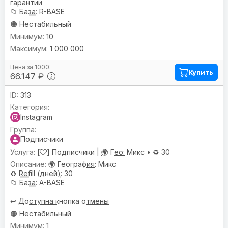
гарантии
📁
База
: R-BASE
🟠 Нестабильный
10
1 000 000
Купить
66.147 ₽
313
Instagram
Подписчики
[
] Подписчики |
🌍 Гео:
Микс •
♻️
30
🌍
География
: Микс
♻️
Refill (дней)
: 30
📁
База
: A-BASE
↩️
Доступна кнопка отмены
🟠 Нестабильный
1