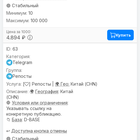
🟢 Стабильный
10
100 000
Купить
4.894 ₽
63
Telegram
Репосты
[
] Репосты |
🌍 Гео:
Китай (CHN)
🌍
География
: Китай
(CHN)
🛑
Условия или ограничения
:
Указывать ссылку на
конкретную публикацию.
📁
База
: D-BASE
↩️
Доступна кнопка отмены
🟢 Стабильный