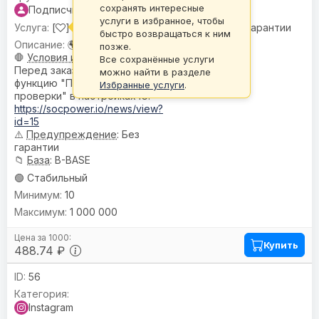
сохранять интересные
Подписчики
услуги в избранное, чтобы
[
] Подписчики |
🌍 Гео:
Микс •
⚠️
Без гарантии
быстро возвращаться к ним
🌍
География
: Микс
позже.
🛑
Условия или ограничения
:
Все сохранённые услуги
Перед заказом отключите
можно найти в разделе
функцию "Пометить для
Избранные услуги
.
проверки" в настройках IG:
https://socpower.io/news/view?
id=15
⚠️
Предупреждениe
: Без
гарантии
📁
База
: B-BASE
🟢 Стабильный
10
1 000 000
Купить
488.74 ₽
56
Instagram