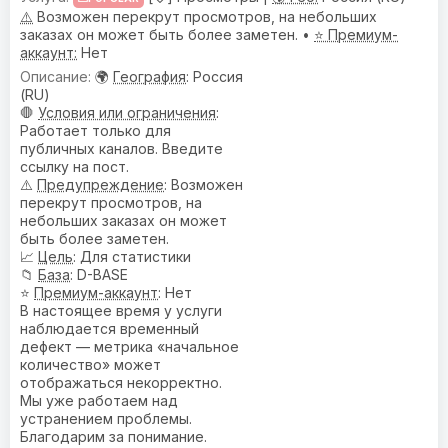
⚠️
Возможен перекрут просмотров, на небольших
заказах он может быть более заметен. •
⭐ Премиум-
аккаунт:
Нет
🌍
География
: Россия
(RU)
🛑
Условия или ограничения
:
Работает только для
публичных каналов. Введите
ссылку на пост.
⚠️
Предупреждениe
: Возможен
перекрут просмотров, на
небольших заказах он может
быть более заметен.
📈
Цель
: Для статистики
📁
База
: D-BASE
⭐
Премиум-аккаунт
: Нет
В настоящее время у услуги
наблюдается временный
дефект — метрика «начальное
количество» может
отображаться некорректно.
Мы уже работаем над
устранением проблемы.
Благодарим за понимание.