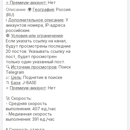
⭐ Премиум-аккаунт:
Нет
🌍
География
: Россия
(RU)
ℹ️
Дополнительное описание
: У
аккаунтов номера, IP-адреса
российские.
🛑
Условия или ограничения
:
Если указать ссылку на канал,
будут просмотрены последние
20 постов. Указывать ссылку на
пост, будет просмотрен
только один указанный пост.
🔍
Источник просмотров
: Поиск
Telegram
📈
Цель
: Поднятие в поиске
📁
База
: J-BASE
⭐
Премиум-аккаунт
: Нет
🚀 Скорость:
- Средняя скорость
выполнения: 407 ед./час
- Медианная скорость
выполнения: 391 ед./час
🚦 Скорость старта: