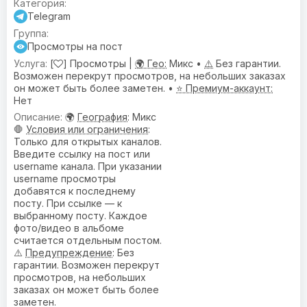
Telegram
Просмотры на пост
[
] Просмотры |
🌍 Гео:
Микс •
⚠️
Без гарантии.
Возможен перекрут просмотров, на небольших заказах
он может быть более заметен. •
⭐ Премиум-аккаунт:
Нет
🌍
География
: Микс
🛑
Условия или ограничения
:
Только для открытых каналов.
Введите ссылку на пост или
username канала. При указании
username просмотры
добавятся к последнему
посту. При ссылке — к
выбранному посту. Каждое
фото/видео в альбоме
считается отдельным постом.
⚠️
Предупреждениe
: Без
гарантии. Возможен перекрут
просмотров, на небольших
заказах он может быть более
заметен.