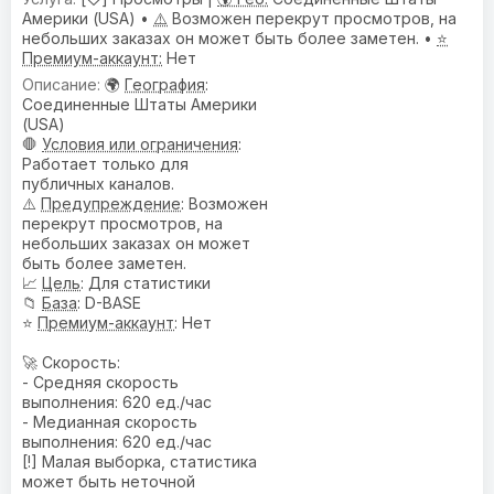
Америки (USA) •
⚠️
Возможен перекрут просмотров, на
небольших заказах он может быть более заметен. •
⭐
Премиум-аккаунт:
Нет
🌍
География
:
Соединенные Штаты Америки
(USA)
🛑
Условия или ограничения
:
Работает только для
публичных каналов.
⚠️
Предупреждениe
: Возможен
перекрут просмотров, на
небольших заказах он может
быть более заметен.
📈
Цель
: Для статистики
📁
База
: D-BASE
⭐
Премиум-аккаунт
: Нет
🚀 Скорость:
- Средняя скорость
выполнения: 620 ед./час
- Медианная скорость
выполнения: 620 ед./час
[!] Малая выборка, статистика
может быть неточной