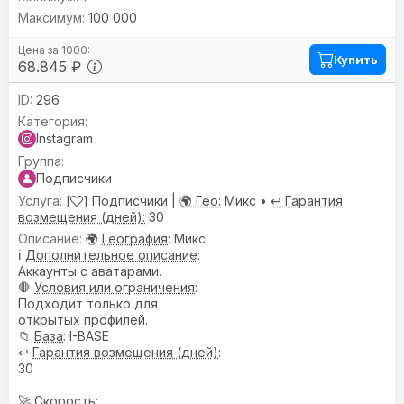
100 000
Купить
68.845 ₽
296
Instagram
Подписчики
[
] Подписчики |
🌍 Гео:
Микс •
↩️ Гарантия
возмещения (дней):
30
🌍
География
: Микс
ℹ️
Дополнительное описание
:
Аккаунты с аватарами.
🛑
Условия или ограничения
:
Подходит только для
открытых профилей.
📁
База
: I-BASE
↩️
Гарантия возмещения (дней)
:
30
🚀 Скорость: