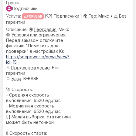
Подписчики
[
] Подписчики |
🌍 Гео:
Микс •
⚠️
Без
POPULAR
гарантии
🌍
География
: Микс
🛑
Условия или ограничения
:
Перед заказом отключите
функцию "Пометить для
проверки" в настройках IG:
https://socpower.io/news/view?
id=15
⚠️
Предупреждениe
: Без
гарантии
📁
База
: B-BASE
🚀 Скорость:
- Средняя скорость
выполнения: 6520 ед./час
- Медианная скорость
выполнения: 6520 ед./час
[!] Малая выборка, статистика
может быть неточной
🚦 Скорость старта: