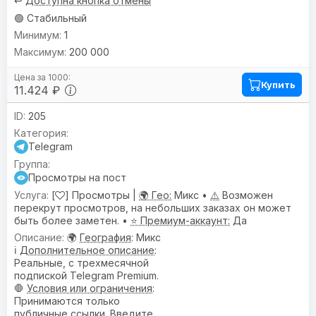
↩️
Доступна кнопка отмены
🟢 Стабильный
1
200 000
Купить
11.424 ₽
205
Telegram
Просмотры на пост
[
] Просмотры |
🌍 Гео:
Микс •
⚠️
Возможен
перекрут просмотров, на небольших заказах он может
быть более заметен. •
⭐ Премиум-аккаунт:
Да
🌍
География
: Микс
ℹ️
Дополнительное описание
:
Реальные, с трехмесячной
подпиской Telegram Premium.
🛑
Условия или ограничения
:
Принимаются только
публичные ссылки. Введите