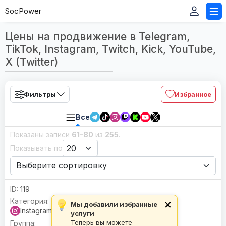
SocPower
Цены на продвижение в Telegram,
TikTok, Instagram, Twitch, Kick, YouTube,
X (Twitter)
Фильтры
Избранное
Все
Показаны записи
61-80
из
255
.
Показывать по
119
Мы добавили избранные
×
Instagram
услуги
Теперь вы можете