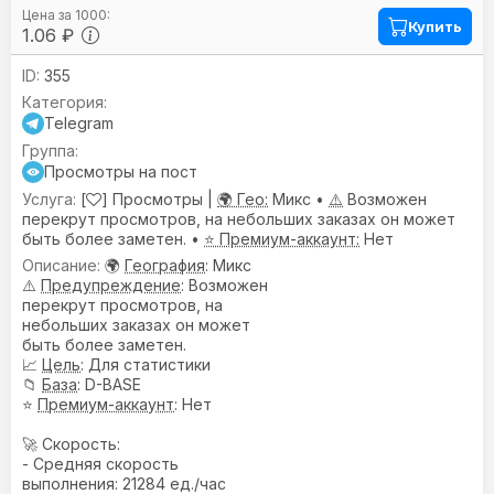
Купить
1.06 ₽
355
Telegram
Просмотры на пост
[
] Просмотры |
🌍 Гео:
Микс •
⚠️
Возможен
перекрут просмотров, на небольших заказах он может
быть более заметен. •
⭐ Премиум-аккаунт:
Нет
🌍
География
: Микс
⚠️
Предупреждениe
: Возможен
перекрут просмотров, на
небольших заказах он может
быть более заметен.
📈
Цель
: Для статистики
📁
База
: D-BASE
⭐
Премиум-аккаунт
: Нет
🚀 Скорость:
- Средняя скорость
выполнения: 21284 ед./час