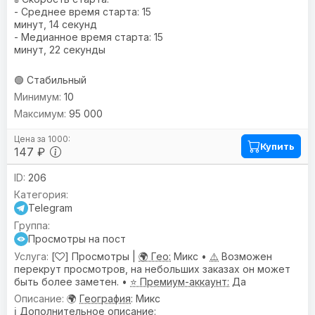
- Среднее время старта: 15
минут, 14 секунд
- Медианное время старта: 15
минут, 22 секунды
🟢 Стабильный
10
95 000
Купить
147 ₽
206
Telegram
Просмотры на пост
[
] Просмотры |
🌍 Гео:
Микс •
⚠️
Возможен
перекрут просмотров, на небольших заказах он может
быть более заметен. •
⭐ Премиум-аккаунт:
Да
🌍
География
: Микс
ℹ️
Дополнительное описание
: