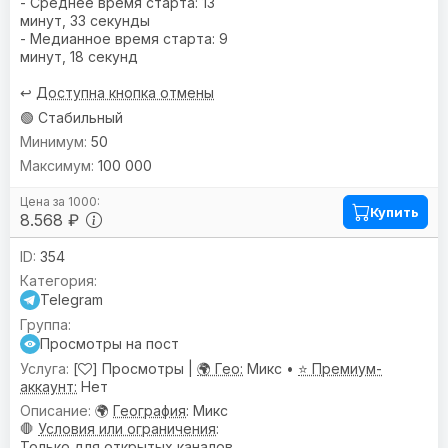
- Среднее время старта: 13
минут, 33 секунды
- Медианное время старта: 9
минут, 18 секунд
↩️
Доступна кнопка отмены
🟢 Стабильный
50
100 000
Купить
8.568 ₽
354
Telegram
Просмотры на пост
[
] Просмотры |
🌍 Гео:
Микс •
⭐ Премиум-
аккаунт:
Нет
🌍
География
: Микс
🛑
Условия или ограничения
:
Только для открытых каналов.