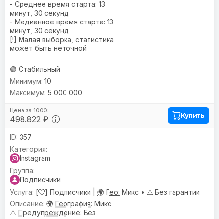
- Среднее время старта: 13
минут, 30 секунд
- Медианное время старта: 13
минут, 30 секунд
[!] Малая выборка, статистика
может быть неточной
🟢 Стабильный
10
5 000 000
Купить
498.822 ₽
357
Instagram
Подписчики
[
] Подписчики |
🌍 Гео:
Микс •
⚠️
Без гарантии
🌍
География
: Микс
⚠️
Предупреждениe
: Без