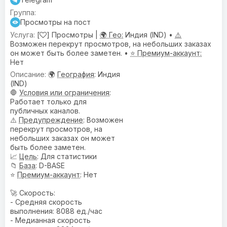
Просмотры на пост
[
] Просмотры |
🌍 Гео:
Индия (IND) •
⚠️
Возможен перекрут просмотров, на небольших заказах
он может быть более заметен. •
⭐ Премиум-аккаунт:
Нет
🌍
География
: Индия
(IND)
🛑
Условия или ограничения
:
Работает только для
публичных каналов.
⚠️
Предупреждениe
: Возможен
перекрут просмотров, на
небольших заказах он может
быть более заметен.
📈
Цель
: Для статистики
📁
База
: D-BASE
⭐
Премиум-аккаунт
: Нет
🚀 Скорость:
- Средняя скорость
выполнения: 8088 ед./час
- Медианная скорость