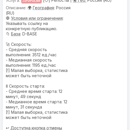
[
] Репосты |
🌍 Гео:
Россия (RU)
POPULAR
🌍
География
: Россия
(RU)
🛑
Условия или ограничения
:
Указывать ссылку на
конкретную публикацию.
📁
База
: D-BASE
🚀 Скорость:
- Средняя скорость
выполнения: 3512 ед./час
- Медианная скорость
выполнения: 1195 ед./час
[!] Малая выборка, статистика
может быть неточной
🚦 Скорость старта:
- Среднее время старта: 12
минут, 49 секунд
- Медианное время старта: 12
минут, 31 секунда
[!] Малая выборка, статистика
может быть неточной
↩️
Доступна кнопка отмены