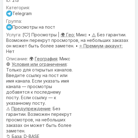
213
Telegram
Просмотры на пост
[
] Просмотры |
🌍 Гео:
Микс •
⚠️
Без гарантии.
Возможен перекрут просмотров, на небольших заказах
он может быть более заметен. •
⭐ Премиум-аккаунт:
Нет
🌍
География
: Микс
🛑
Условия или ограничения
:
Только для открытых каналов.
Введите ссылку на пост или
имя канала. Если указать имя
канала — просмотры
добавятся к последнему
посту. Если ссылку — к
указанному посту.
⚠️
Предупреждениe
: Без
гарантии. Возможен перекрут
просмотров, на небольших
заказах он может быть более
заметен.
📁
База
: D-BASE