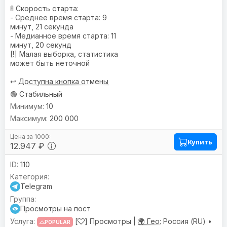
🚦 Скорость старта:
- Среднее время старта: 9
минут, 21 секунда
- Медианное время старта: 11
минут, 20 секунд
[!] Малая выборка, статистика
может быть неточной
↩️
Доступна кнопка отмены
🟢 Стабильный
10
200 000
Купить
12.947 ₽
110
Telegram
Просмотры на пост
[
] Просмотры |
🌍 Гео:
Россия (RU) •
POPULAR