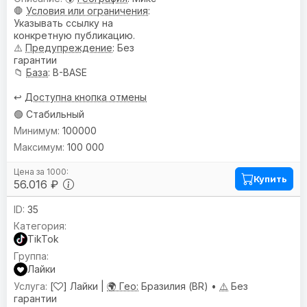
🛑
Условия или ограничения
:
Указывать ссылку на
конкретную публикацию.
⚠️
Предупреждениe
: Без
гарантии
📁
База
: B-BASE
↩️
Доступна кнопка отмены
🟢 Стабильный
100000
100 000
Купить
56.016 ₽
35
TikTok
Лайки
[
] Лайки |
🌍 Гео:
Бразилия (BR) •
⚠️
Без
гарантии