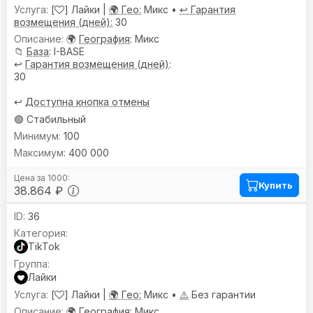
[
] Лайки |
🌍 Гео:
Микс •
↩️ Гарантия
возмещения (дней):
30
🌍
География
: Микс
📁
База
: I-BASE
↩️
Гарантия возмещения (дней)
:
30
↩️
Доступна кнопка отмены
🟢 Стабильный
100
400 000
Купить
38.864 ₽
36
TikTok
Лайки
[
] Лайки |
🌍 Гео:
Микс •
⚠️
Без гарантии
🌍
География
: Микс