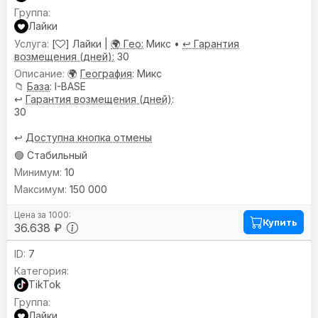
Лайки
[
] Лайки |
🌍 Гео:
Микс •
↩️ Гарантия
возмещения (дней):
30
🌍
География
: Микс
📁
База
: I-BASE
↩️
Гарантия возмещения (дней)
:
30
↩️
Доступна кнопка отмены
🟢 Стабильный
10
150 000
Купить
36.638 ₽
7
TikTok
Лайки