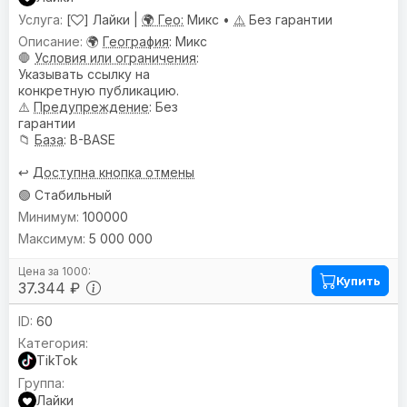
[
] Лайки |
🌍 Гео:
Микс •
⚠️
Без гарантии
🌍
География
: Микс
🛑
Условия или ограничения
:
Указывать ссылку на
конкретную публикацию.
⚠️
Предупреждениe
: Без
гарантии
📁
База
: B-BASE
↩️
Доступна кнопка отмены
🟢 Стабильный
100000
5 000 000
Купить
37.344 ₽
60
TikTok
Лайки