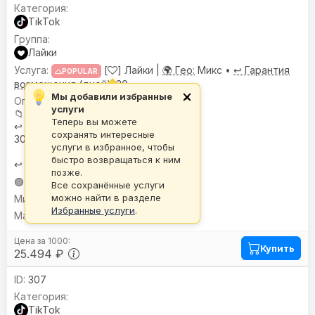
TikTok
Лайки
[
] Лайки |
🌍 Гео:
Микс •
↩️ Гарантия
POPULAR
возмещения (дней):
30
Мы добавили избранные
×
🌍
География
: Микс
услуги
📁
База
: I-BASE
Теперь вы можете
↩️
Гарантия возмещения (дней)
:
сохранять интересные
30
услуги в избранное, чтобы
быстро возвращаться к ним
↩️
Доступна кнопка отмены
позже.
🟢 Стабильный
Все сохранённые услуги
можно найти в разделе
10
Избранные услуги
.
1 000 000
Купить
25.494 ₽
307
TikTok