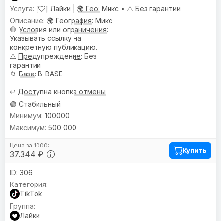
[
] Лайки |
🌍 Гео:
Микс •
⚠️
Без гарантии
🌍
География
: Микс
🛑
Условия или ограничения
:
Указывать ссылку на
конкретную публикацию.
⚠️
Предупреждениe
: Без
гарантии
📁
База
: B-BASE
↩️
Доступна кнопка отмены
🟢 Стабильный
100000
500 000
Купить
37.344 ₽
306
TikTok
Лайки