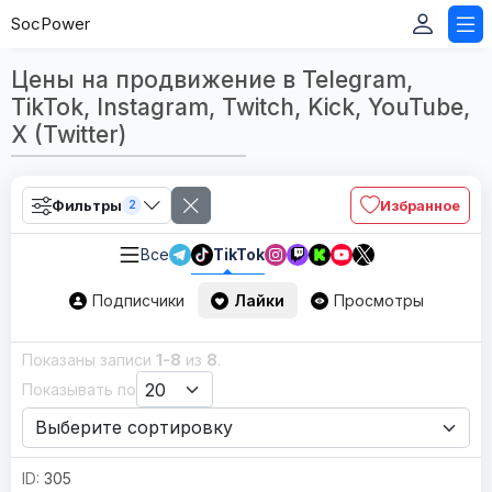
SocPower
Цены на продвижение в Telegram,
TikTok, Instagram, Twitch, Kick, YouTube,
X (Twitter)
Фильтры
Избранное
2
Все
TikTok
Подписчики
Лайки
Просмотры
Показаны записи
1-8
из
8
.
Показывать по
305