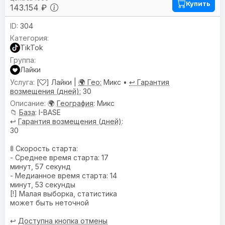
Купить
143.154 ₽
304
TikTok
Лайки
[
] Лайки |
🌍 Гео:
Микс •
↩️ Гарантия
возмещения (дней):
30
🌍
География
: Микс
📁
База
: I-BASE
↩️
Гарантия возмещения (дней)
:
30
🚦 Скорость старта:
- Среднее время старта: 17
минут, 57 секунд
- Медианное время старта: 14
минут, 53 секунды
[!] Малая выборка, статистика
может быть неточной
↩️
Доступна кнопка отмены