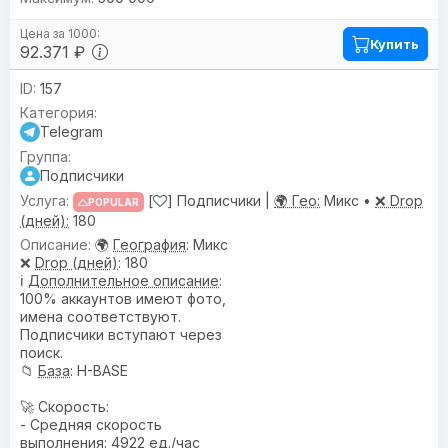
Купить
92.371 ₽
157
Telegram
Подписчики
[
] Подписчики |
🌍 Гео:
Микс •
❌ Drop
POPULAR
(дней):
180
🌍
География
: Микс
❌
Drop (дней)
: 180
ℹ️
Дополнительное описание
:
100% аккаунтов имеют фото,
имена соответствуют.
Подписчики вступают через
поиск.
📁
База
: H-BASE
🚀 Скорость:
- Средняя скорость
выполнения: 4922 ед./час