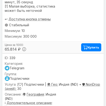
минут, 35 секунд
[!] Малая выборка, статистика
может быть неточной
↩️
Доступна кнопка отмены
🟢 Стабильный
10
300 000
Купить
65.814 ₽
339
Telegram
Подписчики
[
] Подписчики |
🌍 Гео:
Индия (IND) •
🛡️ NonDrop
(дней):
30
🌍
География
: Индия
(IND)
ℹ️
Дополнительное описание
: