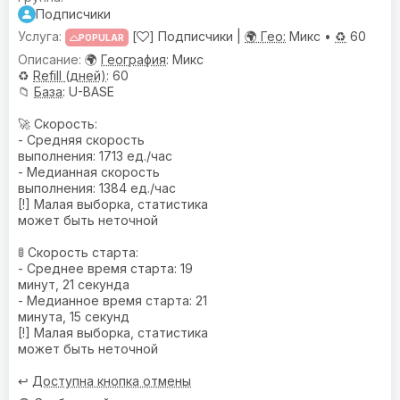
Подписчики
[
] Подписчики |
🌍 Гео:
Микс •
♻️
60
POPULAR
🌍
География
: Микс
♻️
Refill (дней)
: 60
📁
База
: U-BASE
🚀 Скорость:
- Средняя скорость
выполнения: 1713 ед./час
- Медианная скорость
выполнения: 1384 ед./час
[!] Малая выборка, статистика
может быть неточной
🚦 Скорость старта:
- Среднее время старта: 19
минут, 21 секунда
- Медианное время старта: 21
минута, 15 секунд
[!] Малая выборка, статистика
может быть неточной
↩️
Доступна кнопка отмены