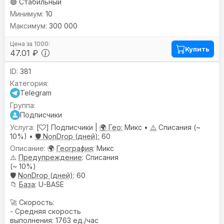
🟢 Стабильный
10
300 000
Купить
47.01 ₽
381
Telegram
Подписчики
[
] Подписчики |
🌍 Гео:
Микс •
⚠️
Списания (~
10%) •
🛡️ NonDrop (дней):
60
🌍
География
: Микс
⚠️
Предупреждениe
: Списания
(~ 10%)
🛡️
NonDrop (дней)
: 60
📁
База
: U-BASE
🚀 Скорость:
- Средняя скорость
выполнения: 1763 ед./час