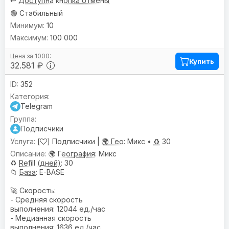
↩️
Доступна кнопка отмены
🟢 Стабильный
10
100 000
Купить
32.581 ₽
352
Telegram
Подписчики
[
] Подписчики |
🌍 Гео:
Микс •
♻️
30
🌍
География
: Микс
♻️
Refill (дней)
: 30
📁
База
: E-BASE
🚀 Скорость:
- Средняя скорость
выполнения: 12044 ед./час
- Медианная скорость
выполнения: 1636 ед./час