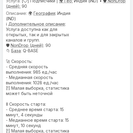
[
] Подписчики |
🌍 Гео:
Индия (IND) •
🛡️ NonDrop
(дней):
90
🌍
География
: Индия
(IND)
ℹ️
Дополнительное описание
:
Услуга доступна как для
открытых, так и для закрытых
каналов и групп.
🛡️
NonDrop (дней)
: 90
📁
База
: Q-BASE
🚀 Скорость:
- Средняя скорость
выполнения: 985 ед./час
- Медианная скорость
выполнения: 1028 ед./час
[!] Малая выборка, статистика
может быть неточной
🚦 Скорость старта:
- Среднее время старта: 15
минут, 4 секунды
- Медианное время старта: 15
минут, 10 секунд
[!] Малая выборка, статистика