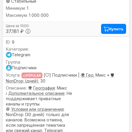
🟢 Стабильный
1
1 000 000
Купить
37.181 ₽
9
Telegram
Подписчики
[
] Подписчики |
🌍 Гео:
Микс •
🛡️
POPULAR
NonDrop (дней):
30
🌍
География
: Микс
ℹ️
Дополнительное описание
: Не
поддерживает приватные
каналы и группы.
🛑
Условия или ограничения
:
NonDrop (30 дней) только для
каналов. Возможна отмена,
если запрещенная тематика
или свежий канал. Telegram