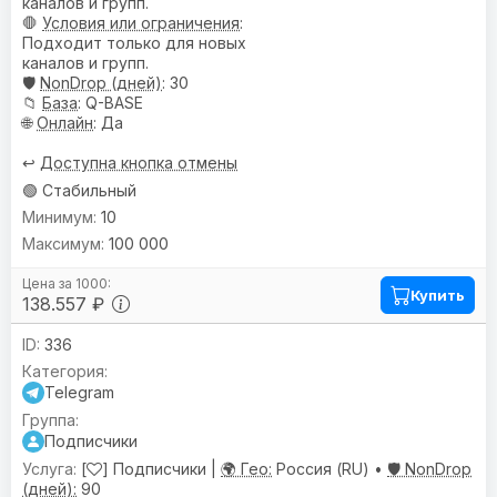
каналов и групп.
🛑
Условия или ограничения
:
Подходит только для новых
каналов и групп.
🛡️
NonDrop (дней)
: 30
📁
База
: Q-BASE
🌐
Онлайн
: Да
↩️
Доступна кнопка отмены
🟢 Стабильный
10
100 000
Купить
138.557 ₽
336
Telegram
Подписчики
[
] Подписчики |
🌍 Гео:
Россия (RU) •
🛡️ NonDrop
(дней):
90