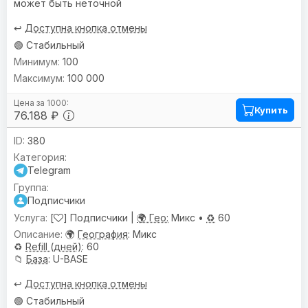
может быть неточной
↩️
Доступна кнопка отмены
🟢 Стабильный
100
100 000
Купить
76.188 ₽
380
Telegram
Подписчики
[
] Подписчики |
🌍 Гео:
Микс •
♻️
60
🌍
География
: Микс
♻️
Refill (дней)
: 60
📁
База
: U-BASE
↩️
Доступна кнопка отмены
🟢 Стабильный