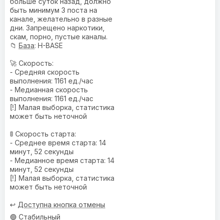
больше суток назад, должно
быть минимум 3 поста на
канале, желательно в разные
дни. Запрещено наркотики,
скам, порно, пустые каналы.
📁
База
: H-BASE
🚀 Скорость:
- Средняя скорость
выполнения: 1161 ед./час
- Медианная скорость
выполнения: 1161 ед./час
[!] Малая выборка, статистика
может быть неточной
🚦 Скорость старта:
- Среднее время старта: 14
минут, 52 секунды
- Медианное время старта: 14
минут, 52 секунды
[!] Малая выборка, статистика
может быть неточной
↩️
Доступна кнопка отмены
🟢 Стабильный