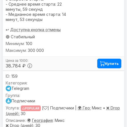
- Среднее время старта: 22
минуты, 59 секунд
- Медианное время старта: 14
минут, 53 секунды
↩️
Доступна кнопка отмены
🟢 Стабильный
100
300 000
Купить
38.784 ₽
159
Telegram
Подписчики
[
] Подписчики |
🌍 Гео:
Микс •
❌ Drop
POPULAR
(дней):
30
🌍
География
: Микс
❌
Drop (дней)
: 30