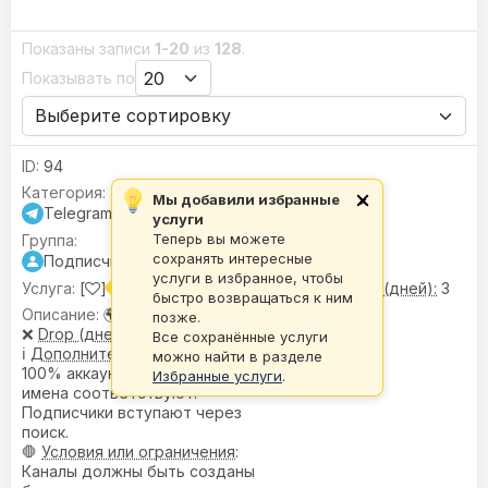
Показаны записи
1-20
из
128
.
Показывать по
94
Мы добавили избранные
×
Telegram
услуги
Теперь вы можете
сохранять интересные
Подписчики
услуги в избранное, чтобы
[
] Подписчики |
🌍 Гео:
Микс •
❌ Drop (дней):
3
быстро возвращаться к ним
🌍
География
: Микс
позже.
❌
Drop (дней)
: 3
Все сохранённые услуги
ℹ️
Дополнительное описание
:
можно найти в разделе
100% аккаунтов имеют фото,
Избранные услуги
.
имена соответствуют.
Подписчики вступают через
поиск.
🛑
Условия или ограничения
:
Каналы должны быть созданы