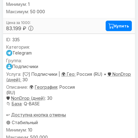
1
50 000
Купить
83.199 ₽
335
Telegram
Подписчики
[
] Подписчики |
🌍 Гео:
Россия (RU) •
🛡️ NonDrop
(дней):
30
🌍
География
: Россия
(RU)
🛡️
NonDrop (дней)
: 30
📁
База
: Q-BASE
↩️
Доступна кнопка отмены
🟢 Стабильный
10
500 000