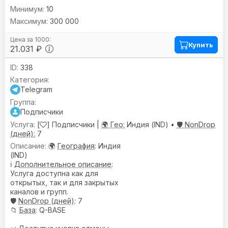
10
300 000
Купить
21.031 ₽
338
Telegram
Подписчики
[
] Подписчики |
🌍 Гео:
Индия (IND) •
🛡️ NonDrop
(дней):
7
🌍
География
: Индия
(IND)
ℹ️
Дополнительное описание
:
Услуга доступна как для
открытых, так и для закрытых
каналов и групп.
🛡️
NonDrop (дней)
: 7
📁
База
: Q-BASE