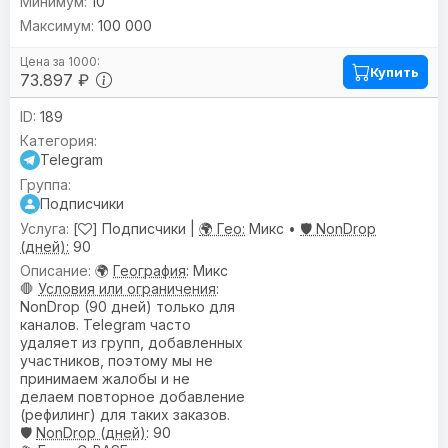
10
100 000
Купить
73.897 ₽
189
Telegram
Подписчики
[
] Подписчики |
🌍 Гео:
Микс •
🛡️ NonDrop
(дней):
90
🌍
География
: Микс
🛑
Условия или ограничения
:
NonDrop (90 дней) только для
каналов. Telegram часто
удаляет из групп, добавленных
участников, поэтому мы не
принимаем жалобы и не
делаем повторное добавление
(рефилинг) для таких заказов.
🛡️
NonDrop (дней)
: 90