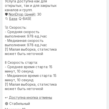
Услуга доступна как для
открытых, так и для закрытых
каналов и групп.
🛡️
NonDrop (дней)
: 30
📁
База
: Q-BASE
🚀 Скорость:
- Средняя скорость
выполнения: 978 ед./час
- Медианная скорость
выполнения: 978 ед./час
[!] Малая выборка, статистика
может быть неточной
🚦 Скорость старта:
- Среднее время старта: 15
минут, 10 секунд
- Медианное время старта: 15
минут, 10 секунд
[!] Малая выборка, статистика
может быть неточной
↩️
Доступна кнопка отмены
🟢 Стабильный