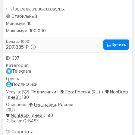
↩️
Доступна кнопка отмены
🟢 Стабильный
10
100 000
Купить
207.835 ₽
337
Telegram
Подписчики
[
] Подписчики |
🌍 Гео:
Россия (RU) •
🛡️ NonDrop
(дней):
180
🌍
География
: Россия
(RU)
🛡️
NonDrop (дней)
: 180
📁
База
: Q-BASE
🚀 Скорость: