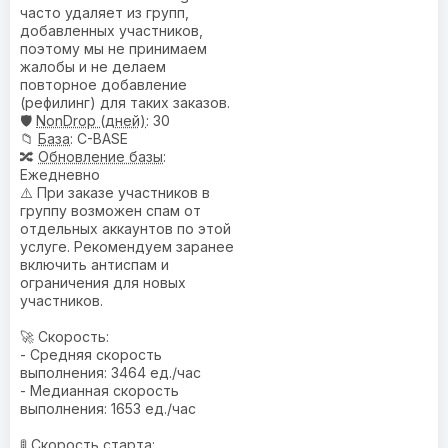
часто удаляет из групп,
добавленных участников,
поэтому мы не принимаем
жалобы и не делаем
повторное добавление
(рефилинг) для таких заказов.
🛡️
NonDrop (дней)
: 30
📁
База
: C-BASE
🔀
Обновление базы
:
Ежедневно
⚠️ При заказе участников в
группу возможен спам от
отдельных аккаунтов по этой
услуге. Рекомендуем заранее
включить антиспам и
ограничения для новых
участников.
🚀 Скорость:
- Средняя скорость
выполнения: 3464 ед./час
- Медианная скорость
выполнения: 1653 ед./час
🚦 Скорость старта: