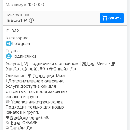
100 000
Купить
189.361 ₽
342
Telegram
Подписчики
[
] Подписчики с онлайном |
🌍 Гео:
Микс •
🛡️
NonDrop (дней):
60 •
🌐 Онлайн:
Да
🌍
География
: Микс
ℹ️
Дополнительное описание
:
Услуга доступна как для
открытых, так и для закрытых
каналов и групп.
🛑
Условия или ограничения
:
Подходит только для новых
каналов и групп.
🛡️
NonDrop (дней)
: 60
📁
База
: Q-BASE
🌐
Онлайн
: Да