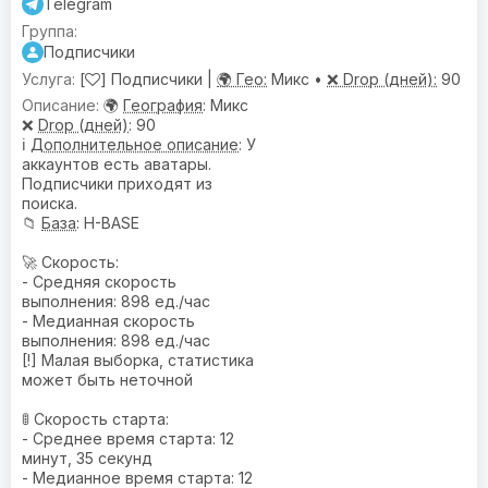
Telegram
Подписчики
[
] Подписчики |
🌍 Гео:
Микс •
❌ Drop (дней):
90
🌍
География
: Микс
❌
Drop (дней)
: 90
ℹ️
Дополнительное описание
: У
аккаунтов есть аватары.
Подписчики приходят из
поиска.
📁
База
: H-BASE
🚀 Скорость:
- Средняя скорость
выполнения: 898 ед./час
- Медианная скорость
выполнения: 898 ед./час
[!] Малая выборка, статистика
может быть неточной
🚦 Скорость старта:
- Среднее время старта: 12
минут, 35 секунд
- Медианное время старта: 12