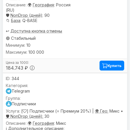
🌍
География
: Россия
(RU)
🛡️
NonDrop (дней)
: 90
📁
База
: Q-BASE
↩️
Доступна кнопка отмены
🟢 Стабильный
10
100 000
Купить
184.743 ₽
344
Telegram
Подписчики
[
] Подписчики (⭐ Премиум 20%) |
🌍 Гео:
Микс •
🛡️ NonDrop (дней):
30
🌍
География
: Микс
ℹ️
Дополнительное описание
: