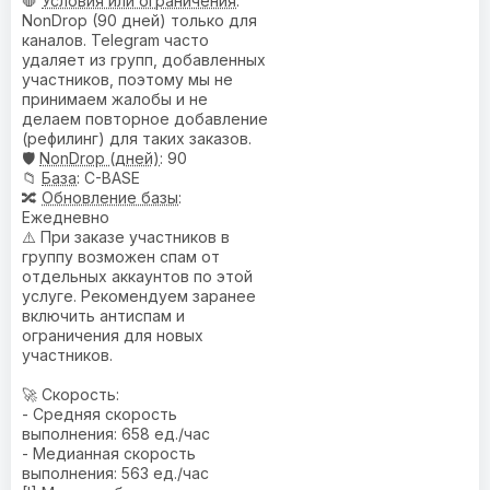
🛑
Условия или ограничения
:
NonDrop (90 дней) только для
каналов. Telegram часто
удаляет из групп, добавленных
участников, поэтому мы не
принимаем жалобы и не
делаем повторное добавление
(рефилинг) для таких заказов.
🛡️
NonDrop (дней)
: 90
📁
База
: C-BASE
🔀
Обновление базы
:
Ежедневно
⚠️ При заказе участников в
группу возможен спам от
отдельных аккаунтов по этой
услуге. Рекомендуем заранее
включить антиспам и
ограничения для новых
участников.
🚀 Скорость:
- Средняя скорость
выполнения: 658 ед./час
- Медианная скорость
выполнения: 563 ед./час