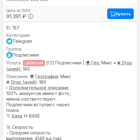
Купить
91.391 ₽
157
Telegram
Подписчики
[
] Подписчики |
🌍 Гео:
Микс •
❌ Drop
POPULAR
(дней):
180
🌍
География
: Микс
❌
Drop (дней)
: 180
ℹ️
Дополнительное описание
:
100% аккаунтов имеют фото,
имена соответствуют.
Подписчики вступают через
поиск.
📁
База
: H-BASE
🚀 Скорость:
- Средняя скорость
выполнения: 4140 ед./час