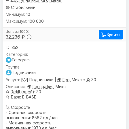
↩️
Доступна кнопка отмены
🟢 Стабильный
10
100 000
Купить
32.236 ₽
352
Telegram
Подписчики
[
] Подписчики |
🌍 Гео:
Микс •
♻️
30
🌍
География
: Микс
♻️
Refill (дней)
: 30
📁
База
: E-BASE
🚀 Скорость:
- Средняя скорость
выполнения: 8562 ед./час
- Медианная скорость
выполнения: 1973 ед./час