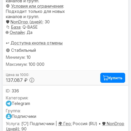
каналов и групп.
🛑
Условия или ограничения
:
Подходит только для новых
каналов и групп.
🛡️
NonDrop (дней)
: 30
📁
База
: Q-BASE
🌐
Онлайн
: Да
↩️
Доступна кнопка отмены
🟢 Стабильный
10
100 000
Купить
137.087 ₽
336
Telegram
Подписчики
[
] Подписчики |
🌍 Гео:
Россия (RU) •
🛡️ NonDrop
(дней):
90