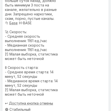
больше суток назад, должно
быть минимум 3 поста на
канале, желательно в разные
дни. Запрещено наркотики,
скам, порно, пустые каналы.
📁
База
: H-BASE
🚀 Скорость:
- Средняя скорость
выполнения: 1161 ед./час
- Медианная скорость
выполнения: 1161 ед./час
[!] Малая выборка, статистика
может быть неточной
🚦 Скорость старта:
- Среднее время старта: 14
минут, 52 секунды
- Медианное время старта: 14
минут, 52 секунды
[!] Малая выборка, статистика
может быть неточной
↩️
Доступна кнопка отмены
🟢 Стабильный