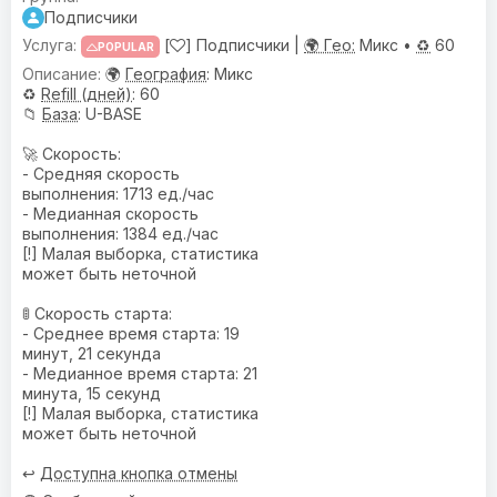
Подписчики
[
] Подписчики |
🌍 Гео:
Микс •
♻️
60
POPULAR
🌍
География
: Микс
♻️
Refill (дней)
: 60
📁
База
: U-BASE
🚀 Скорость:
- Средняя скорость
выполнения: 1713 ед./час
- Медианная скорость
выполнения: 1384 ед./час
[!] Малая выборка, статистика
может быть неточной
🚦 Скорость старта:
- Среднее время старта: 19
минут, 21 секунда
- Медианное время старта: 21
минута, 15 секунд
[!] Малая выборка, статистика
может быть неточной
↩️
Доступна кнопка отмены