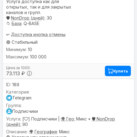
Услуга доступна как для
открытых, так и для закрытых
каналов и групп.
🛡️
NonDrop (дней)
: 30
📁
База
: Q-BASE
↩️
Доступна кнопка отмены
🟢 Стабильный
10
100 000
Купить
73.113 ₽
189
Telegram
Подписчики
[
] Подписчики |
🌍 Гео:
Микс •
🛡️ NonDrop
(дней):
90
🌍
География
: Микс