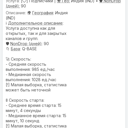
[
] Подписчики |
🌍 Гео:
Индия (IND) •
🛡️ NonDrop
(дней):
90
🌍
География
: Индия
(IND)
ℹ️
Дополнительное описание
:
Услуга доступна как для
открытых, так и для закрытых
каналов и групп.
🛡️
NonDrop (дней)
: 90
📁
База
: Q-BASE
🚀 Скорость:
- Средняя скорость
выполнения: 985 ед./час
- Медианная скорость
выполнения: 1028 ед./час
[!] Малая выборка, статистика
может быть неточной
🚦 Скорость старта:
- Среднее время старта: 15
минут, 4 секунды
- Медианное время старта: 15
минут, 10 секунд
[!] Малая выборка, статистика