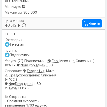
🟢 Стабильный
10
300 000
Купить
46.512 ₽
381
Telegram
Подписчики
[
] Подписчики |
🌍 Гео:
Микс •
⚠️
Списания (~
10%) •
🛡️ NonDrop (дней):
60
🌍
География
: Микс
⚠️
Предупреждениe
: Списания
(~ 10%)
🛡️
NonDrop (дней)
: 60
📁
База
: U-BASE
🚀 Скорость:
- Средняя скорость
выполнения: 1763 ед./час