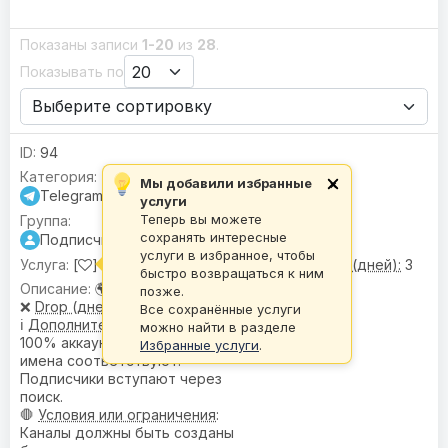
Показаны записи
1-20
из
28
.
Показывать по
94
Мы добавили избранные
×
Telegram
услуги
Теперь вы можете
сохранять интересные
Подписчики
услуги в избранное, чтобы
[
] Подписчики |
🌍 Гео:
Микс •
❌ Drop (дней):
3
быстро возвращаться к ним
🌍
География
: Микс
позже.
❌
Drop (дней)
: 3
Все сохранённые услуги
ℹ️
Дополнительное описание
:
можно найти в разделе
100% аккаунтов имеют фото,
Избранные услуги
.
имена соответствуют.
Подписчики вступают через
поиск.
🛑
Условия или ограничения
:
Каналы должны быть созданы