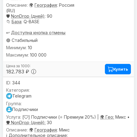
🌍
География
: Россия
(RU)
🛡️
NonDrop (дней)
: 90
📁
База
: Q-BASE
↩️
Доступна кнопка отмены
🟢 Стабильный
10
100 000
Купить
182.783 ₽
344
Telegram
Подписчики
[
] Подписчики (⭐ Премиум 20%) |
🌍 Гео:
Микс •
🛡️ NonDrop (дней):
30
🌍
География
: Микс
ℹ️
Дополнительное описание
: