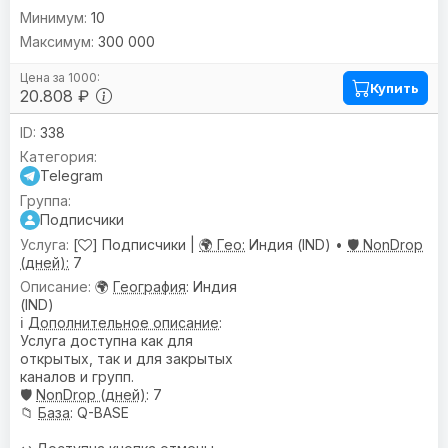
10
300 000
Купить
20.808 ₽
338
Telegram
Подписчики
[
] Подписчики |
🌍 Гео:
Индия (IND) •
🛡️ NonDrop
(дней):
7
🌍
География
: Индия
(IND)
ℹ️
Дополнительное описание
:
Услуга доступна как для
открытых, так и для закрытых
каналов и групп.
🛡️
NonDrop (дней)
: 7
📁
База
: Q-BASE