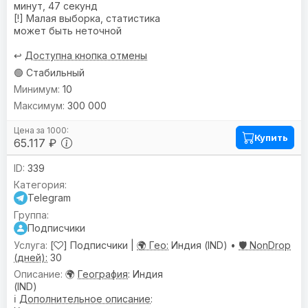
минут, 47 секунд
[!] Малая выборка, статистика
может быть неточной
↩️
Доступна кнопка отмены
🟢 Стабильный
10
300 000
Купить
65.117 ₽
339
Telegram
Подписчики
[
] Подписчики |
🌍 Гео:
Индия (IND) •
🛡️ NonDrop
(дней):
30
🌍
География
: Индия
(IND)
ℹ️
Дополнительное описание
: