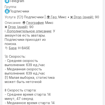
Telegram
Подписчики
[
] Подписчики |
🌍 Гео:
Микс •
❌ Drop (дней):
90
🌍
География
: Микс
❌
Drop (дней)
: 90
ℹ️
Дополнительное описание
: У
аккаунтов есть аватары.
Подписчики приходят из
поиска.
📁
База
: H-BASE
🚀 Скорость:
- Средняя скорость
выполнения: 639 ед./час
- Медианная скорость
выполнения: 639 ед./час
[!] Малая выборка, статистика
может быть неточной
🚦 Скорость старта:
- Среднее время старта: 14
минут, 47 секунд
- Медианное время старта: 14