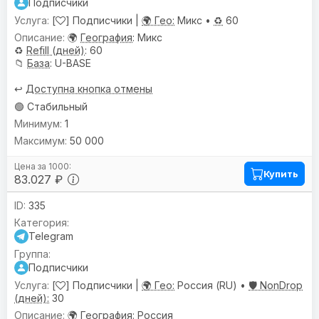
Подписчики
[
] Подписчики |
🌍 Гео:
Микс •
♻️
60
🌍
География
: Микс
♻️
Refill (дней)
: 60
📁
База
: U-BASE
↩️
Доступна кнопка отмены
🟢 Стабильный
1
50 000
Купить
83.027 ₽
335
Telegram
Подписчики
[
] Подписчики |
🌍 Гео:
Россия (RU) •
🛡️ NonDrop
(дней):
30
🌍
География
: Россия