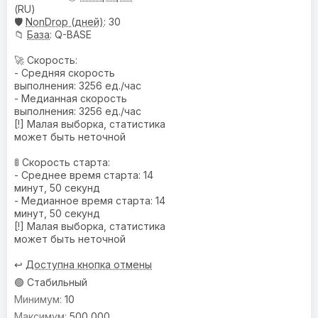
(RU)
🛡️
NonDrop (дней)
: 30
📁
База
: Q-BASE
🚀 Скорость:
- Средняя скорость
выполнения: 3256 ед./час
- Медианная скорость
выполнения: 3256 ед./час
[!] Малая выборка, статистика
может быть неточной
🚦 Скорость старта:
- Среднее время старта: 14
минут, 50 секунд
- Медианное время старта: 14
минут, 50 секунд
[!] Малая выборка, статистика
может быть неточной
↩️
Доступна кнопка отмены
🟢 Стабильный
10
500 000