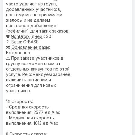
часто удаляет из групп,
добавленных участников,
поэтому мы не принимаем
жалобы и не делаем
повторное добавление
(рефилинг) для таких заказов.
🛡️
NonDrop (дней)
: 30
📁
База
: C-BASE
🔀
Обновление базы
:
Ежедневно
⚠️ При заказе участников в
группу возможен спам от
отдельных аккаунтов по этой
услуге. Рекомендуем заранее
включить антиспам и
ограничения для новых
участников.
🚀 Скорость:
- Средняя скорость
выполнения: 2577 ед./час
- Медианная скорость
выполнения: 1613 ед./час
🚦 Скорость старта: