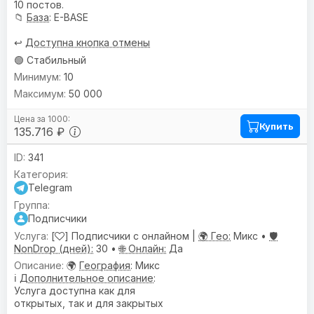
10 постов.
📁
База
: E-BASE
↩️
Доступна кнопка отмены
🟢 Стабильный
10
50 000
Купить
135.716 ₽
341
Telegram
Подписчики
[
] Подписчики с онлайном |
🌍 Гео:
Микс •
🛡️
NonDrop (дней):
30 •
🌐 Онлайн:
Да
🌍
География
: Микс
ℹ️
Дополнительное описание
:
Услуга доступна как для
открытых, так и для закрытых