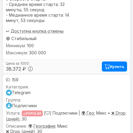
- Среднее время старта: 32
минуты, 55 секунд
- Медианное время старта: 14
минут, 53 секунды
↩️
Доступна кнопка отмены
🟢 Стабильный
100
300 000
Купить
38.372 ₽
159
Telegram
Подписчики
[
] Подписчики |
🌍 Гео:
Микс •
❌ Drop
POPULAR
(дней):
30
🌍
География
: Микс
❌
Drop (дней)
: 30