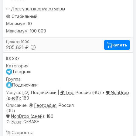
↩️
Доступна кнопка отмены
🟢 Стабильный
10
100 000
Купить
205.631 ₽
337
Telegram
Подписчики
[
] Подписчики |
🌍 Гео:
Россия (RU) •
🛡️ NonDrop
(дней):
180
🌍
География
: Россия
(RU)
🛡️
NonDrop (дней)
: 180
📁
База
: Q-BASE
🚀 Скорость: