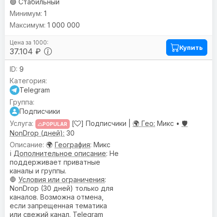
🟢 Стабильный
1
1 000 000
Купить
37.104 ₽
9
Telegram
Подписчики
[
] Подписчики |
🌍 Гео:
Микс •
🛡️
POPULAR
NonDrop (дней):
30
🌍
География
: Микс
ℹ️
Дополнительное описание
: Не
поддерживает приватные
каналы и группы.
🛑
Условия или ограничения
:
NonDrop (30 дней) только для
каналов. Возможна отмена,
если запрещенная тематика
или свежий канал. Telegram