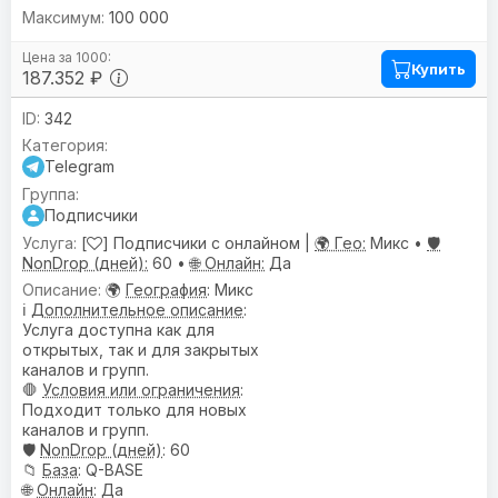
100 000
Купить
187.352 ₽
342
Telegram
Подписчики
[
] Подписчики с онлайном |
🌍 Гео:
Микс •
🛡️
NonDrop (дней):
60 •
🌐 Онлайн:
Да
🌍
География
: Микс
ℹ️
Дополнительное описание
:
Услуга доступна как для
открытых, так и для закрытых
каналов и групп.
🛑
Условия или ограничения
:
Подходит только для новых
каналов и групп.
🛡️
NonDrop (дней)
: 60
📁
База
: Q-BASE
🌐
Онлайн
: Да