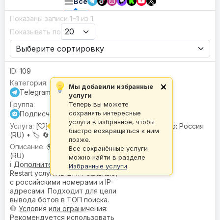
Все
Показаны записи
1-1
из
1
.
Показывать по
109
Мы добавили избранные
×
Telegram
услуги
Теперь вы можете
сохранять интересные
Подписчики для бота (/start)
услуги в избранное, чтобы
[
] Подписчики для бота (/start) |
🌍 Гео:
Россия
быстро возвращаться к ним
(RU) •
🏷️
🔄 Поддерживает рестарт
позже.
🌍
География
: Россия
Все сохранённые услуги
(RU)
можно найти в разделе
ℹ️
Дополнительное описание
:
Избранные услуги
.
Restart услуги ID 214. Реальные,
с российскими номерами и IP-
адресами. Подходит для цели
вывода ботов в ТОП поиска.
🛑
Условия или ограничения
:
Рекомендуется использовать