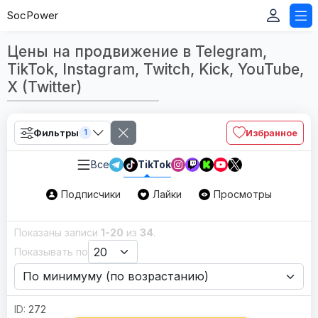
SocPower
Цены на продвижение в Telegram,
TikTok, Instagram, Twitch, Kick, YouTube,
X (Twitter)
Фильтры
Избранное
1
Все
TikTok
Подписчики
Лайки
Просмотры
Показаны записи
1-20
из
34
.
Показывать по
272