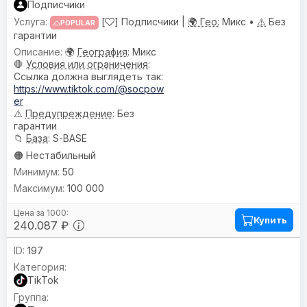
Подписчики
[
] Подписчики |
🌍 Гео:
Микс •
⚠️
Без
POPULAR
гарантии
🌍
География
: Микс
🛑
Условия или ограничения
:
Ссылка должна выглядеть так:
https://www.tiktok.com/@socpow
er
⚠️
Предупреждениe
: Без
гарантии
📁
База
: S-BASE
🟠 Нестабильный
50
100 000
Купить
240.087 ₽
197
TikTok