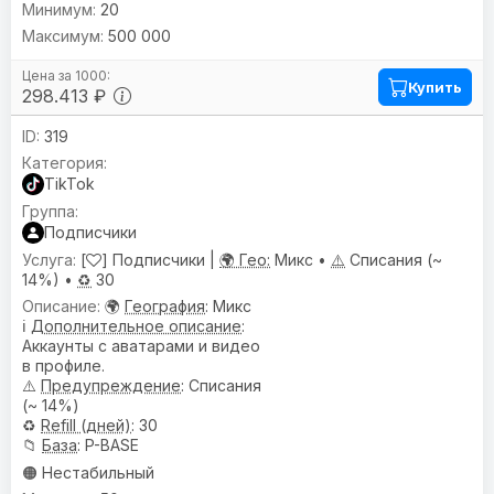
20
500 000
Купить
298.413 ₽
319
TikTok
Подписчики
[
] Подписчики |
🌍 Гео:
Микс •
⚠️
Списания (~
14%) •
♻️
30
🌍
География
: Микс
ℹ️
Дополнительное описание
:
Аккаунты с аватарами и видео
в профиле.
⚠️
Предупреждениe
: Списания
(~ 14%)
♻️
Refill (дней)
: 30
📁
База
: P-BASE
🟠 Нестабильный