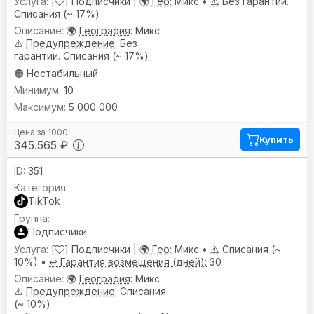
[
] Подписчики |
🌍 Гео:
Микс •
⚠️
Без гарантии.
Списания (~ 17%)
🌍
География
: Микс
⚠️
Предупреждениe
: Без
гарантии. Списания (~ 17%)
🟠 Нестабильный
10
5 000 000
Купить
345.565 ₽
351
TikTok
Подписчики
[
] Подписчики |
🌍 Гео:
Микс •
⚠️
Списания (~
10%) •
↩️ Гарантия возмещения (дней):
30
🌍
География
: Микс
⚠️
Предупреждениe
: Списания
(~ 10%)