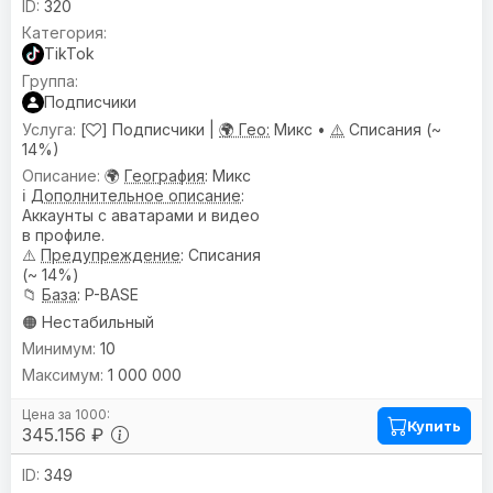
320
TikTok
Подписчики
[
] Подписчики |
🌍 Гео:
Микс •
⚠️
Списания (~
14%)
🌍
География
: Микс
ℹ️
Дополнительное описание
:
Аккаунты с аватарами и видео
в профиле.
⚠️
Предупреждениe
: Списания
(~ 14%)
📁
База
: P-BASE
🟠 Нестабильный
10
1 000 000
Купить
345.156 ₽
349