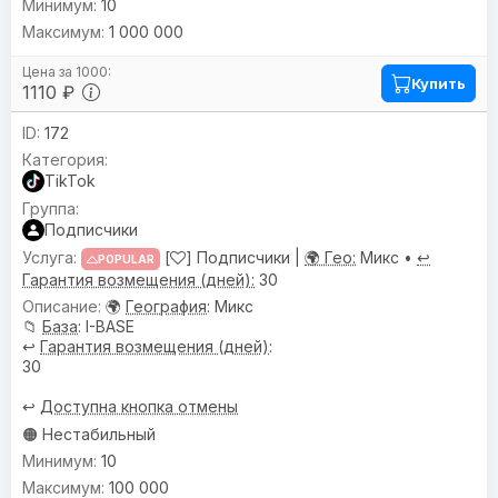
10
1 000 000
Купить
1110 ₽
172
TikTok
Подписчики
[
] Подписчики |
🌍 Гео:
Микс •
↩️
POPULAR
Гарантия возмещения (дней):
30
🌍
География
: Микс
📁
База
: I-BASE
↩️
Гарантия возмещения (дней)
:
30
↩️
Доступна кнопка отмены
🟠 Нестабильный
10
100 000