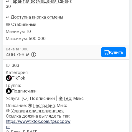
↩️
Гарантия возмещения (дней)
:
30
↩️
Доступна кнопка отмены
🟢 Стабильный
10
500 000
Купить
406.756 ₽
363
TikTok
Подписчики
[
] Подписчики |
🌍 Гео:
Микс
🌍
География
: Микс
🛑
Условия или ограничения
:
Ссылка должна выглядеть так:
https://www.tiktok.com/@socpow
er
📁
База
: S-BASE