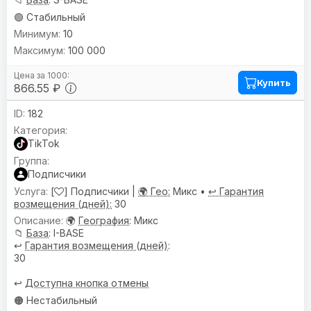
🟢 Стабильный
10
100 000
Купить
866.55 ₽
182
TikTok
Подписчики
[
] Подписчики |
🌍 Гео:
Микс •
↩️ Гарантия
возмещения (дней):
30
🌍
География
: Микс
📁
База
: I-BASE
↩️
Гарантия возмещения (дней)
:
30
↩️
Доступна кнопка отмены
🟠 Нестабильный