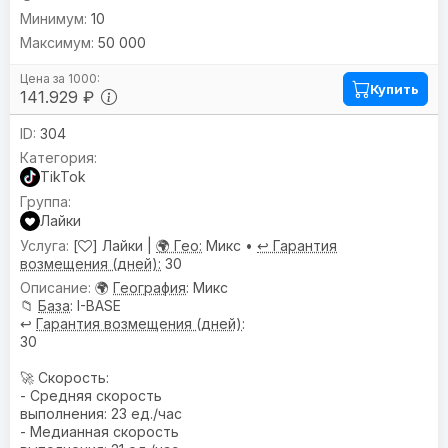
10
50 000
Купить
141.929 ₽
304
TikTok
Лайки
[
] Лайки |
🌍 Гео:
Микс •
↩️ Гарантия
возмещения (дней):
30
🌍
География
: Микс
📁
База
: I-BASE
↩️
Гарантия возмещения (дней)
:
30
🚀 Скорость:
- Средняя скорость
выполнения: 23 ед./час
- Медианная скорость