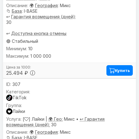
🌍
География
: Микс
📁
База
: I-BASE
↩️
Гарантия возмещения (дней)
:
30
↩️
Доступна кнопка отмены
🟢 Стабильный
10
1 000 000
Купить
25.494 ₽
307
TikTok
Лайки
[
] Лайки |
🌍 Гео:
Микс •
↩️ Гарантия
возмещения (дней):
30
🌍
География
: Микс
📁
База
: I-BASE