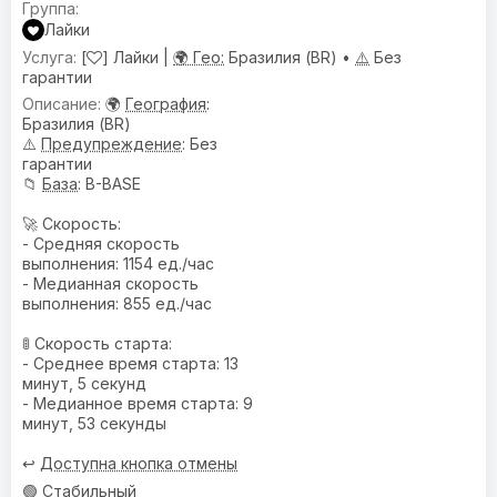
Лайки
[
] Лайки |
🌍 Гео:
Бразилия (BR) •
⚠️
Без
гарантии
🌍
География
:
Бразилия (BR)
⚠️
Предупреждениe
: Без
гарантии
📁
База
: B-BASE
🚀 Скорость:
- Средняя скорость
выполнения: 1154 ед./час
- Медианная скорость
выполнения: 855 ед./час
🚦 Скорость старта:
- Среднее время старта: 13
минут, 5 секунд
- Медианное время старта: 9
минут, 53 секунды
↩️
Доступна кнопка отмены
🟢 Стабильный