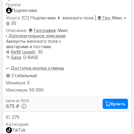
Подписчики
[
] Подписчики 👩 женского пола |
🌍 Гео:
Микс •
♻️
30
🌍
География
: Микс
ℹ️
Дополнительное описание
:
Аккаунты женского пола с
аватарами и постами.
♻️
Refill (дней)
: 30
📁
База
: O-BASE
↩️
Доступна кнопка отмены
🟢 Стабильный
5
50 000
Купить
675 ₽
275
TikTok