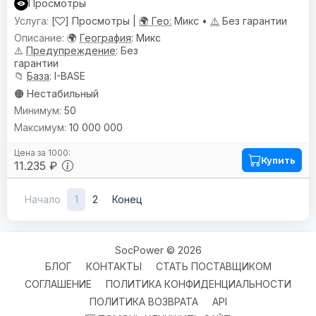
Просмотры
[
] Просмотры |
🌍 Гео:
Микс •
⚠️
Без гарантии
🌍
География
: Микс
⚠️
Предупреждениe
: Без
гарантии
📁
База
: I-BASE
🟠 Нестабильный
50
10 000 000
Купить
11.235 ₽
Начало
1
2
Конец
SocPower © 2026
БЛОГ
КОНТАКТЫ
СТАТЬ ПОСТАВЩИКОМ
СОГЛАШЕНИЕ
ПОЛИТИКА КОНФИДЕНЦИАЛЬНОСТИ
ПОЛИТИКА ВОЗВРАТА
API