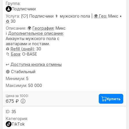
Подписчики
[
] Подписчики 👨 мужского пола |
🌍 Гео:
Микс •
♻️
30
🌍
География
: Микс
ℹ️
Дополнительное описание
:
Аккаунты мужского пола с
аватарами и постами.
♻️
Refill (дней)
: 30
📁
База
: O-BASE
↩️
Доступна кнопка отмены
🟢 Стабильный
5
50 000
Купить
675 ₽
35
TikTok