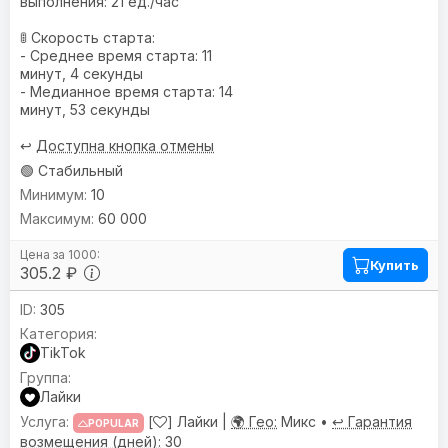
выполнения: 21 ед./час
🚦 Скорость старта:
- Среднее время старта: 11
минут, 4 секунды
- Медианное время старта: 14
минут, 53 секунды
↩️
Доступна кнопка отмены
🟢 Стабильный
10
60 000
Купить
305.2 ₽
305
TikTok
Лайки
[
] Лайки |
🌍 Гео:
Микс •
↩️ Гарантия
POPULAR
возмещения (дней):
30