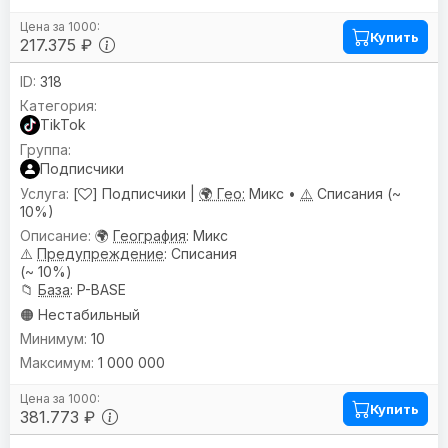
Купить
217.375 ₽
318
TikTok
Подписчики
[
] Подписчики |
🌍 Гео:
Микс •
⚠️
Списания (~
10%)
🌍
География
: Микс
⚠️
Предупреждениe
: Списания
(~ 10%)
📁
База
: P-BASE
🟠 Нестабильный
10
1 000 000
Купить
381.773 ₽