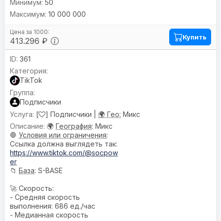
50
10 000 000
Купить
413.296 ₽
361
TikTok
Подписчики
[
] Подписчики |
🌍 Гео:
Микс
🌍
География
: Микс
🛑
Условия или ограничения
:
Ссылка должна выглядеть так:
https://www.tiktok.com/@socpow
er
📁
База
: S-BASE
🚀 Скорость:
- Средняя скорость
выполнения: 686 ед./час
- Медианная скорость