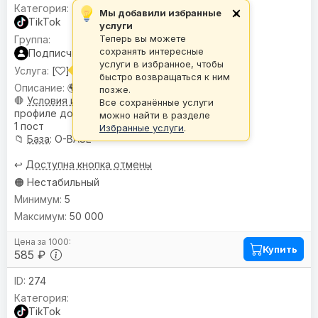
Мы добавили избранные
×
TikTok
услуги
Теперь вы можете
сохранять интересные
Подписчики
услуги в избранное, чтобы
[
] Подписчики |
🌍 Гео:
Микс
быстро возвращаться к ним
🌍
География
: Микс
позже.
🛑
Условия или ограничения
: В
Все сохранённые услуги
профиле должен быть минимум
можно найти в разделе
1 пост
Избранные услуги
.
📁
База
: O-BASE
↩️
Доступна кнопка отмены
🟠 Нестабильный
5
50 000
Купить
585 ₽
274
TikTok