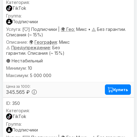
TikTok
Подписчики
[
] Подписчики |
🌍 Гео:
Микс •
⚠️
Без гарантии.
Списания (~ 15%)
🌍
География
: Микс
⚠️
Предупреждениe
: Без
гарантии. Списания (~ 15%)
🟠 Нестабильный
10
5 000 000
Купить
345.565 ₽
350
TikTok
Подписчики