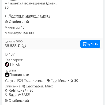
↩️
Гарантия возмещения (дней)
:
30
↩️
Доступна кнопка отмены
🟢 Стабильный
10
150 000
Купить
36.638 ₽
107
TikTok
Подписчики
[
] Подписчики |
🌍 Гео:
Микс •
♻️
30
🌍
География
: Микс
♻️
Refill (дней)
: 30
📁
База
: A-BASE
🟢 Стабильный