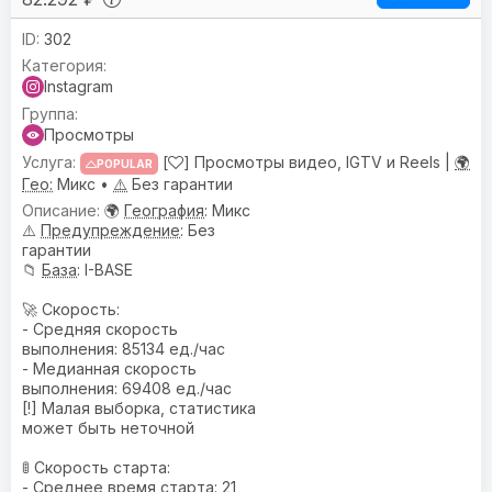
302
Instagram
Просмотры
[
] Просмотры видео, IGTV и Reels |
🌍
POPULAR
Гео:
Микс •
⚠️
Без гарантии
🌍
География
: Микс
⚠️
Предупреждениe
: Без
гарантии
📁
База
: I-BASE
🚀 Скорость:
- Средняя скорость
выполнения: 85134 ед./час
- Медианная скорость
выполнения: 69408 ед./час
[!] Малая выборка, статистика
может быть неточной
🚦 Скорость старта:
- Среднее время старта: 21