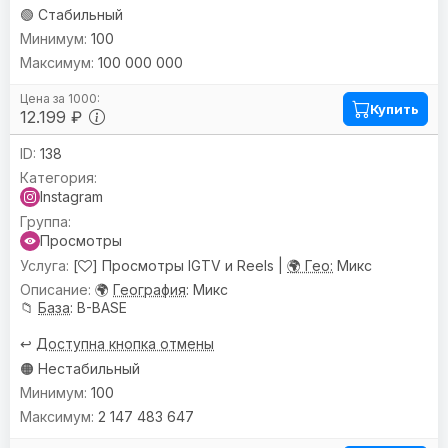
🟢 Стабильный
100
100 000 000
Купить
12.199 ₽
138
Instagram
Просмотры
[
] Просмотры IGTV и Reels |
🌍 Гео:
Микс
🌍
География
: Микс
📁
База
: B-BASE
↩️
Доступна кнопка отмены
🟠 Нестабильный
100
2 147 483 647