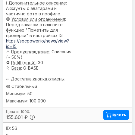
ℹ️
Дополнительное описание
:
Аккаунты с аватарами и
частично фото в профиле.
🛑
Условия или ограничения
:
Перед заказом отключите
функцию "Пометить для
проверки" в настройках IG:
https://socpower.io/news/view?
id=15
⚠️
Предупреждениe
: Списания
(~ 50%)
♻️
Refill (дней)
: 30
📁
База
: G-BASE
↩️
Доступна кнопка отмены
🟢 Стабильный
50
100 000
Купить
155.601 ₽
56