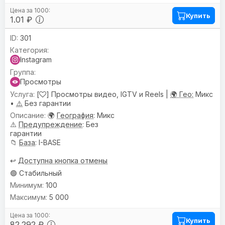
Купить
1.01 ₽
301
Instagram
Просмотры
[
] Просмотры видео, IGTV и Reels |
🌍 Гео:
Микс
•
⚠️
Без гарантии
🌍
География
: Микс
⚠️
Предупреждениe
: Без
гарантии
📁
База
: I-BASE
↩️
Доступна кнопка отмены
🟢 Стабильный
100
5 000
Купить
82.292 ₽