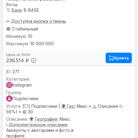
боты.
📁
База
: B-BASE
↩️
Доступна кнопка отмены
🟢 Стабильный
10
10 000 000
Купить
236.514 ₽
271
Instagram
Подписчики
[
] Подписчики |
🌍 Гео:
Микс •
⚠️
Списания (~
56%) •
♻️
30
🌍
География
: Микс
ℹ️
Дополнительное описание
:
Аккаунты с аватарами и фото в
профиле.