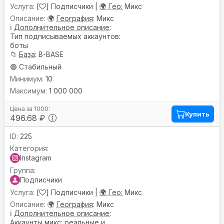
[
] Подписчики |
🌍 Гео:
Микс
🌍
География
: Микс
ℹ️
Дополнительное описание
:
Тип подписываемых аккаунтов:
боты
📁
База
: B-BASE
🟢 Стабильный
10
1 000 000
Купить
496.68 ₽
225
Instagram
Подписчики
[
] Подписчики |
🌍 Гео:
Микс
🌍
География
: Микс
ℹ️
Дополнительное описание
:
Аккаунты микс: реальные и