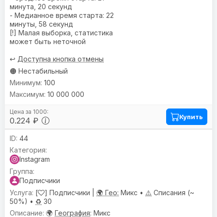
минута, 20 секунд
- Медианное время старта: 22
минуты, 58 секунд
[!] Малая выборка, статистика
может быть неточной
↩️
Доступна кнопка отмены
🟠 Нестабильный
100
10 000 000
Купить
0.224 ₽
44
Instagram
Подписчики
[
] Подписчики |
🌍 Гео:
Микс •
⚠️
Списания (~
50%) •
♻️
30
🌍
География
: Микс