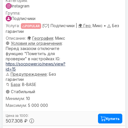
Instagram
Подписчики
[
] Подписчики |
🌍 Гео:
Микс •
⚠️
Без
POPULAR
гарантии
🌍
География
: Микс
🛑
Условия или ограничения
:
Перед заказом отключите
функцию "Пометить для
проверки" в настройках IG:
https://socpower.io/news/view?
id=15
⚠️
Предупреждениe
: Без
гарантии
📁
База
: B-BASE
🟢 Стабильный
10
5 000 000
Купить
507.308 ₽