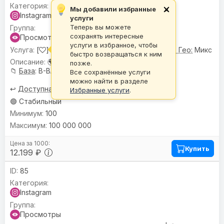
Мы добавили избранные
×
Instagram
услуги
Теперь вы можете
сохранять интересные
Просмотры
услуги в избранное, чтобы
[
] Просмотры видео, IGTV и Reels |
🌍 Гео:
Микс
быстро возвращаться к ним
🌍
География
: Микс
позже.
📁
База
: B-BASE
Все сохранённые услуги
можно найти в разделе
↩️
Доступна кнопка отмены
Избранные услуги
.
🟢 Стабильный
100
100 000 000
Купить
12.199 ₽
85
Instagram
Просмотры