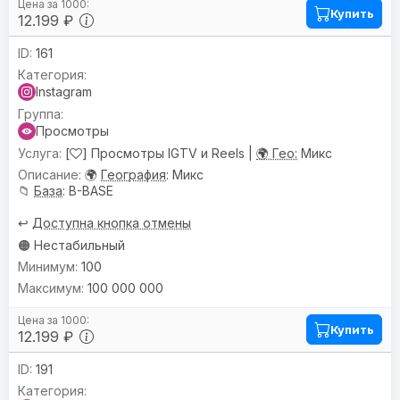
Купить
12.199 ₽
161
Instagram
Просмотры
[
] Просмотры IGTV и Reels |
🌍 Гео:
Микс
🌍
География
: Микс
📁
База
: B-BASE
↩️
Доступна кнопка отмены
🟠 Нестабильный
100
100 000 000
Купить
12.199 ₽
191