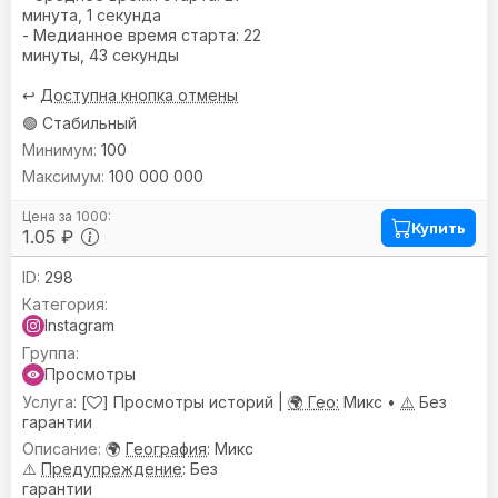
минута, 1 секунда
- Медианное время старта: 22
минуты, 43 секунды
↩️
Доступна кнопка отмены
🟢 Стабильный
100
100 000 000
Купить
1.05 ₽
298
Instagram
Просмотры
[
] Просмотры историй |
🌍 Гео:
Микс •
⚠️
Без
гарантии
🌍
География
: Микс
⚠️
Предупреждениe
: Без
гарантии