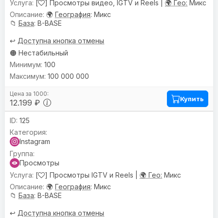
[
] Просмотры видео, IGTV и Reels |
🌍 Гео:
Микс
🌍
География
: Микс
📁
База
: B-BASE
↩️
Доступна кнопка отмены
🟠 Нестабильный
100
100 000 000
Купить
12.199 ₽
125
Instagram
Просмотры
[
] Просмотры IGTV и Reels |
🌍 Гео:
Микс
🌍
География
: Микс
📁
База
: B-BASE
↩️
Доступна кнопка отмены