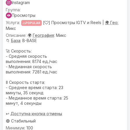
Instagram
Просмотры
[
] Просмотры IGTV и Reels |
🌍 Гео:
POPULAR
Микс
🌍
География
: Микс
📁
База
: B-BASE
🚀 Скорость:
- Средняя скорость
выполнения: 8174 ед./час
- Медианная скорость
выполнения: 7281 ед./час
🚦 Скорость старта:
- Среднее время старта: 23
минуты, 35 секунд
- Медианное время старта: 25
минут, 4 секунды
↩️
Доступна кнопка отмены
🟢 Стабильный
100