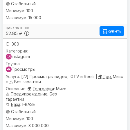
🟢 Стабильный
100
15 000
Купить
52.85 ₽
300
Instagram
Просмотры
[
] Просмотры видео, IGTV и Reels |
🌍 Гео:
Микс
•
⚠️
Без гарантии
🌍
География
: Микс
⚠️
Предупреждениe
: Без
гарантии
📁
База
: I-BASE
🟢 Стабильный
100
3 000 000