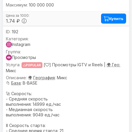
100 000 000
Купить
1.74 ₽
192
Instagram
Просмотры
[
] Просмотры IGTV и Reels |
🌍 Гео:
POPULAR
Микс
🌍
География
: Микс
📁
База
: B-BASE
🚀 Скорость:
- Средняя скорость
выполнения: 14999 ед./час
- Медианная скорость
выполнения: 9049 ед./час
🚦 Скорость старта:
- Среднее время старта: 21