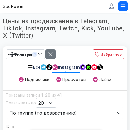
SocPower
Цены на продвижение в Telegram,
TikTok, Instagram, Twitch, Kick, YouTube,
X (Twitter)
Фильтры
Избранное
1
Все
Instagram
Подписчики
Просмотры
Лайки
Показаны записи
1-20
из
41
.
Показывать по
5