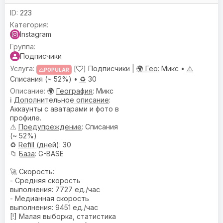
223
Instagram
Подписчики
[
] Подписчики |
🌍 Гео:
Микс •
⚠️
POPULAR
Списания (~ 52%) •
♻️
30
🌍
География
: Микс
ℹ️
Дополнительное описание
:
Аккаунты с аватарами и фото в
профиле.
⚠️
Предупреждениe
: Списания
(~ 52%)
♻️
Refill (дней)
: 30
📁
База
: G-BASE
🚀 Скорость:
- Средняя скорость
выполнения: 7727 ед./час
- Медианная скорость
выполнения: 9451 ед./час
[!] Малая выборка, статистика