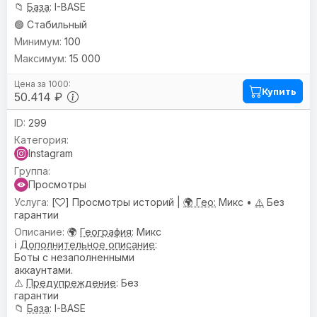
📁
База
: I-BASE
🟢 Стабильный
100
15 000
Купить
50.414 ₽
299
Instagram
Просмотры
[
] Просмотры историй |
🌍 Гео:
Микс •
⚠️
Без
гарантии
🌍
География
: Микс
ℹ️
Дополнительное описание
:
Боты с незаполненными
аккаунтами.
⚠️
Предупреждениe
: Без
гарантии
📁
База
: I-BASE