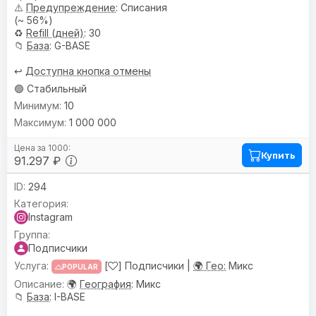
⚠️
Предупреждениe
: Списания
(~ 56%)
♻️
Refill (дней)
: 30
📁
База
: G-BASE
↩️
Доступна кнопка отмены
🟢 Стабильный
10
1 000 000
Купить
91.297 ₽
294
Instagram
Подписчики
[
] Подписчики |
🌍 Гео:
Микс
POPULAR
🌍
География
: Микс
📁
База
: I-BASE