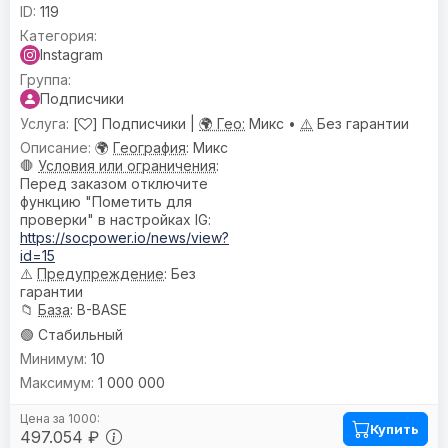
119
Instagram
Подписчики
[
] Подписчики |
🌍 Гео:
Микс •
⚠️
Без гарантии
🌍
География
: Микс
🛑
Условия или ограничения
:
Перед заказом отключите
функцию "Пометить для
проверки" в настройках IG:
https://socpower.io/news/view?
id=15
⚠️
Предупреждениe
: Без
гарантии
📁
База
: B-BASE
🟢 Стабильный
10
1 000 000
Купить
497.054 ₽