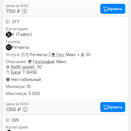
Купить
1150 ₽
377
X (Twitter)
Ретвиты
[
] Ретвиты |
🌍 Гео:
Микс •
♻️
30
🌍
География
: Микс
♻️
Refill (дней)
: 30
📁
База
: T-BASE
🟠 Нестабильный
10
5 000
Купить
1350 ₽
395