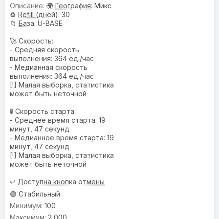
🌍
География
: Микс
♻️
Refill (дней)
: 30
📁
База
: U-BASE
🚀 Скорость:
- Средняя скорость
выполнения: 364 ед./час
- Медианная скорость
выполнения: 364 ед./час
[!] Малая выборка, статистика
может быть неточной
🚦 Скорость старта:
- Среднее время старта: 19
минут, 47 секунд
- Медианное время старта: 19
минут, 47 секунд
[!] Малая выборка, статистика
может быть неточной
↩️
Доступна кнопка отмены
🟢 Стабильный
100
2 000