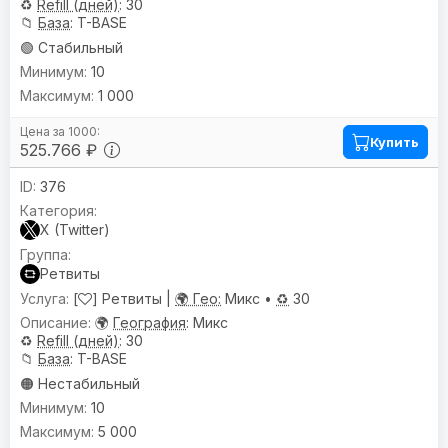
♻️
Refill (дней)
: 30
📁
База
: T-BASE
🟢 Стабильный
10
1 000
Купить
525.766 ₽
376
X (Twitter)
Ретвиты
[
] Ретвиты |
🌍 Гео:
Микс •
♻️
30
🌍
География
: Микс
♻️
Refill (дней)
: 30
📁
База
: T-BASE
🟠 Нестабильный
10
5 000