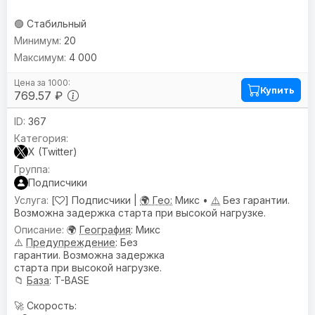
🟢 Стабильный
20
4 000
Купить
769.57 ₽
367
X (Twitter)
Подписчики
[
] Подписчики |
🌍 Гео:
Микс •
⚠️
Без гарантии.
Возможна задержка старта при высокой нагрузке.
🌍
География
: Микс
⚠️
Предупреждениe
: Без
гарантии. Возможна задержка
старта при высокой нагрузке.
📁
База
: T-BASE
🚀 Скорость: