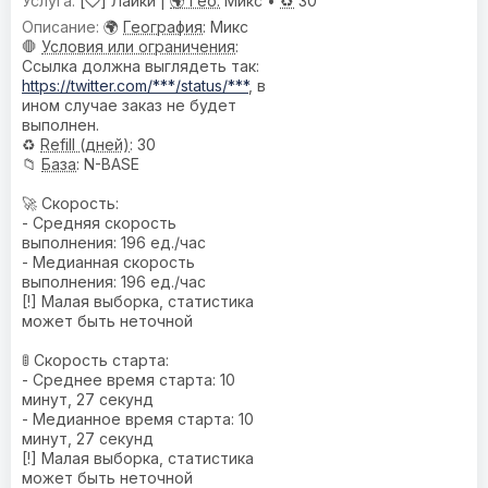
[
] Лайки |
🌍 Гео:
Микс •
♻️
30
🌍
География
: Микс
🛑
Условия или ограничения
:
Ссылка должна выглядеть так:
https://twitter.com/***/status/***
, в
ином случае заказ не будет
выполнен.
♻️
Refill (дней)
: 30
📁
База
: N-BASE
🚀 Скорость:
- Средняя скорость
выполнения: 196 ед./час
- Медианная скорость
выполнения: 196 ед./час
[!] Малая выборка, статистика
может быть неточной
🚦 Скорость старта:
- Среднее время старта: 10
минут, 27 секунд
- Медианное время старта: 10
минут, 27 секунд
[!] Малая выборка, статистика
может быть неточной