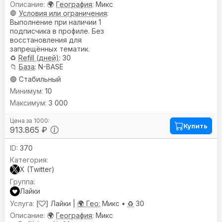
🌍
География
: Микс
🛑
Условия или ограничения
:
Выполнение при наличии 1
подписчика в профиле. Без
восстановления для
запрещённых тематик.
♻️
Refill (дней)
: 30
📁
База
: N-BASE
🟢 Стабильный
10
3 000
Купить
913.865 ₽
370
X (Twitter)
Лайки
[
] Лайки |
🌍 Гео:
Микс •
♻️
30
🌍
География
: Микс