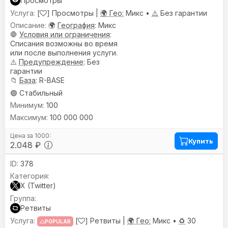
Просмотры
[
] Просмотры |
🌍 Гео:
Микс •
⚠️
Без гарантии
🌍
География
: Микс
🛑
Условия или ограничения
:
Списания возможны во время
или после выполнения услуги.
⚠️
Предупреждениe
: Без
гарантии
📁
База
: R-BASE
🟢 Стабильный
100
100 000 000
Купить
2.048 ₽
378
X (Twitter)
Ретвиты
[
] Ретвиты |
🌍 Гео:
Микс •
♻️
30
POPULAR