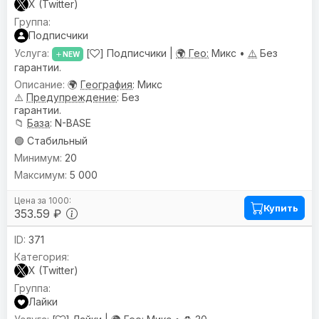
X (Twitter)
Подписчики
[
] Подписчики |
🌍 Гео:
Микс •
⚠️
Без
NEW
гарантии.
🌍
География
: Микс
⚠️
Предупреждениe
: Без
гарантии.
📁
База
: N-BASE
🟢 Стабильный
20
5 000
Купить
353.59 ₽
371
X (Twitter)
Лайки