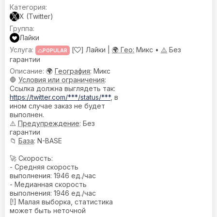
X (Twitter)
Лайки
[
] Лайки |
🌍 Гео:
Микс •
⚠️
Без
POPULAR
гарантии
🌍
География
: Микс
🛑
Условия или ограничения
:
Ссылка должна выглядеть так:
https://twitter.com/***/status/***
, в
ином случае заказ не будет
выполнен.
⚠️
Предупреждениe
: Без
гарантии
📁
База
: N-BASE
🚀 Скорость:
- Средняя скорость
выполнения: 1946 ед./час
- Медианная скорость
выполнения: 1946 ед./час
[!] Малая выборка, статистика
может быть неточной