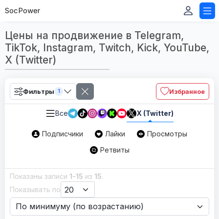
SocPower
Цены на продвижение в Telegram,
TikTok, Instagram, Twitch, Kick, YouTube,
X (Twitter)
Фильтры
Избранное
1
Все
X (Twitter)
Подписчики
Лайки
Просмотры
Ретвиты
Показаны записи
1-15
из
15
.
Показывать по