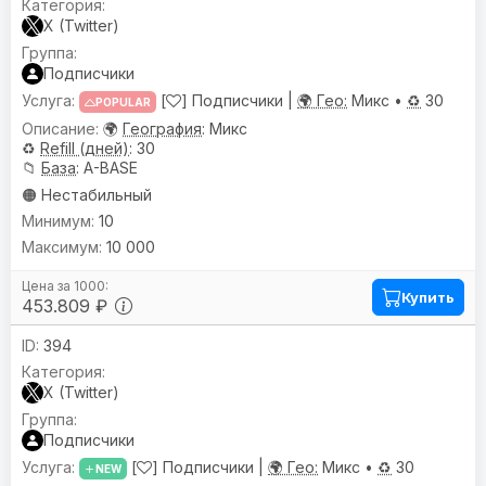
X (Twitter)
Подписчики
[
] Подписчики |
🌍 Гео:
Микс •
♻️
30
POPULAR
🌍
География
: Микс
♻️
Refill (дней)
: 30
📁
База
: A-BASE
🟠 Нестабильный
10
10 000
Купить
453.809 ₽
394
X (Twitter)
Подписчики
[
] Подписчики |
🌍 Гео:
Микс •
♻️
30
NEW