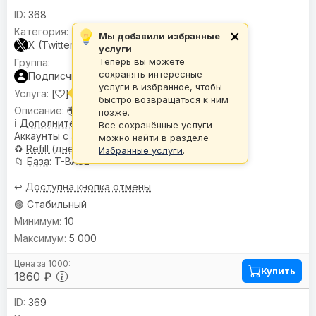
368
Мы добавили избранные
×
X (Twitter)
услуги
Теперь вы можете
сохранять интересные
Подписчики
услуги в избранное, чтобы
[
] Подписчики |
🌍 Гео:
Микс •
♻️
30
быстро возвращаться к ним
🌍
География
: Микс
позже.
ℹ️
Дополнительное описание
:
Все сохранённые услуги
Аккаунты с аватарами.
можно найти в разделе
♻️
Refill (дней)
: 30
Избранные услуги
.
📁
База
: T-BASE
↩️
Доступна кнопка отмены
🟢 Стабильный
10
5 000
Купить
1860 ₽
369