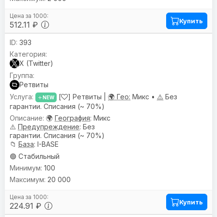
Купить
512.11 ₽
393
X (Twitter)
Ретвиты
[
] Ретвиты |
🌍 Гео:
Микс •
⚠️
Без
NEW
гарантии. Списания (~ 70%)
🌍
География
: Микс
⚠️
Предупреждениe
: Без
гарантии. Списания (~ 70%)
📁
База
: I-BASE
🟢 Стабильный
100
20 000
Купить
224.91 ₽