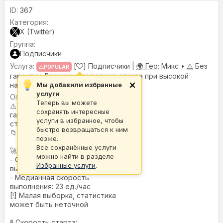
367
X (Twitter)
Подписчики
[
] Подписчики |
🌍 Гео:
Микс •
⚠️
Без
POPULAR
гарантии. Возможна задержка старта при высокой
нагрузке.
Мы добавили избранные
×
услуги
🌍
География
: Микс
Теперь вы можете
⚠️
Предупреждениe
: Без
сохранять интересные
гарантии. Возможна задержка
услуги в избранное, чтобы
старта при высокой нагрузке.
быстро возвращаться к ним
📁
База
: T-BASE
позже.
Все сохранённые услуги
🚀 Скорость:
можно найти в разделе
- Средняя скорость
Избранные услуги
.
выполнения: 23 ед./час
- Медианная скорость
выполнения: 23 ед./час
[!] Малая выборка, статистика
может быть неточной
🚦 Скорость старта: