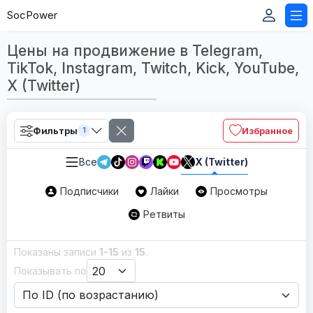
SocPower
Цены на продвижение в Telegram,
TikTok, Instagram, Twitch, Kick, YouTube,
X (Twitter)
Фильтры
Избранное
1
Все
X (Twitter)
Подписчики
Лайки
Просмотры
Ретвиты
Показаны записи
1-15
из
15
.
Показывать по