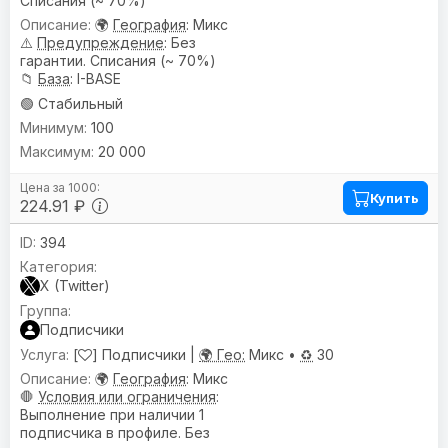
Списания (~ 70%)
🌍
География
: Микс
⚠️
Предупреждениe
: Без
гарантии. Списания (~ 70%)
📁
База
: I-BASE
🟢 Стабильный
100
20 000
Купить
224.91 ₽
394
X (Twitter)
Подписчики
[
] Подписчики |
🌍 Гео:
Микс •
♻️
30
🌍
География
: Микс
🛑
Условия или ограничения
:
Выполнение при наличии 1
подписчика в профиле. Без