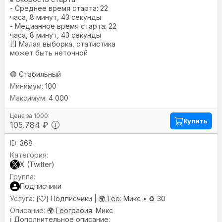
- Среднее время старта: 22
часа, 8 минут, 43 секунды
- Медианное время старта: 22
часа, 8 минут, 43 секунды
[!] Малая выборка, статистика
может быть неточной
🟢 Стабильный
100
4 000
Купить
105.784 ₽
368
X (Twitter)
Подписчики
[
] Подписчики |
🌍 Гео:
Микс •
♻️
30
🌍
География
: Микс
ℹ️
Дополнительное описание
: