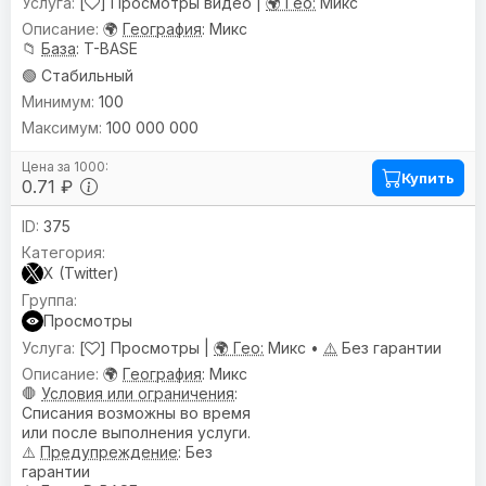
[
] Просмотры видео |
🌍 Гео:
Микс
🌍
География
: Микс
📁
База
: T-BASE
🟢 Стабильный
100
100 000 000
Купить
0.71 ₽
375
X (Twitter)
Просмотры
[
] Просмотры |
🌍 Гео:
Микс •
⚠️
Без гарантии
🌍
География
: Микс
🛑
Условия или ограничения
:
Списания возможны во время
или после выполнения услуги.
⚠️
Предупреждениe
: Без
гарантии