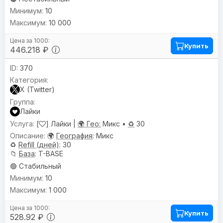
10
10 000
Купить
446.218 ₽
370
X (Twitter)
Лайки
[
] Лайки |
🌍 Гео:
Микс •
♻️
30
🌍
География
: Микс
♻️
Refill (дней)
: 30
📁
База
: T-BASE
🟢 Стабильный
10
1 000
Купить
528.92 ₽