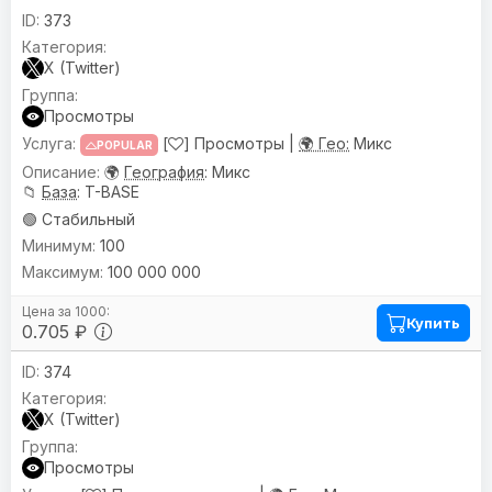
373
X (Twitter)
Просмотры
[
] Просмотры |
🌍 Гео:
Микс
POPULAR
🌍
География
: Микс
📁
База
: T-BASE
🟢 Стабильный
100
100 000 000
Купить
0.705 ₽
374
X (Twitter)
Просмотры