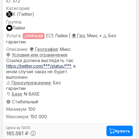
372
X (Twitter)
Лайки
[
] Лайки |
🌍 Гео:
Микс •
⚠️
Без
POPULAR
гарантии
🌍
География
: Микс
🛑
Условия или ограничения
:
Ссылка должна выглядеть так:
https://twitter.com/***/status/***
, в
ином случае заказ не будет
выполнен.
⚠️
Предупреждениe
: Без
гарантии
📁
База
: N-BASE
🟢 Стабильный
100
150 000
Купить
185.581 ₽