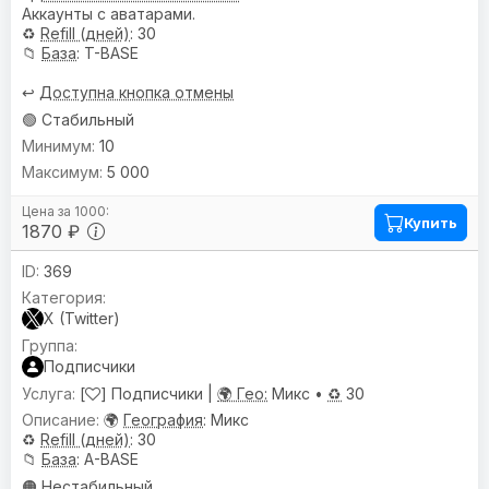
Аккаунты с аватарами.
♻️
Refill (дней)
: 30
📁
База
: T-BASE
↩️
Доступна кнопка отмены
🟢 Стабильный
10
5 000
Купить
1870 ₽
369
X (Twitter)
Подписчики
[
] Подписчики |
🌍 Гео:
Микс •
♻️
30
🌍
География
: Микс
♻️
Refill (дней)
: 30
📁
База
: A-BASE
🟠 Нестабильный