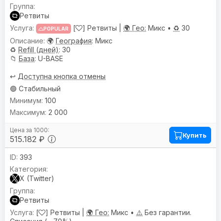
Ретвиты
[
] Ретвиты |
🌍 Гео:
Микс •
♻️
30
POPULAR
🌍
География
: Микс
♻️
Refill (дней)
: 30
📁
База
: U-BASE
↩️
Доступна кнопка отмены
🟢 Стабильный
100
2 000
Купить
515.182 ₽
393
X (Twitter)
Ретвиты
[
] Ретвиты |
🌍 Гео:
Микс •
⚠️
Без гарантии.