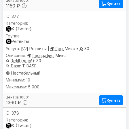
Купить
1150 ₽
377
X (Twitter)
Ретвиты
[
] Ретвиты |
🌍 Гео:
Микс •
♻️
30
🌍
География
: Микс
♻️
Refill (дней)
: 30
📁
База
: T-BASE
🟠 Нестабильный
10
5 000
Купить
1360 ₽
378
X (Twitter)