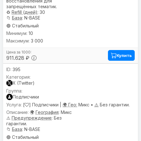
восстановления для
запрещённых тематик.
♻️
Refill (дней)
: 30
📁
База
: N-BASE
🟢 Стабильный
10
3 000
Купить
911.628 ₽
395
X (Twitter)
Подписчики
[
] Подписчики |
🌍 Гео:
Микс •
⚠️
Без гарантии.
🌍
География
: Микс
⚠️
Предупреждениe
: Без
гарантии.
📁
База
: N-BASE
🟢 Стабильный