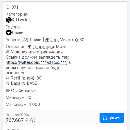
371
X (Twitter)
Лайки
[
] Лайки |
🌍 Гео:
Микс •
♻️
30
🌍
География
: Микс
🛑
Условия или ограничения
:
Ссылка должна выглядеть так:
https://twitter.com/***/status/***
, в
ином случае заказ не будет
выполнен.
♻️
Refill (дней)
: 30
📁
База
: N-BASE
🟢 Стабильный
20
4 000
Купить
767.687 ₽