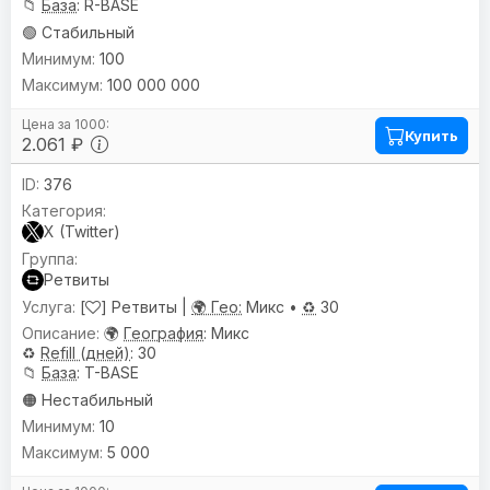
📁
База
: R-BASE
🟢 Стабильный
100
100 000 000
Купить
2.061 ₽
376
X (Twitter)
Ретвиты
[
] Ретвиты |
🌍 Гео:
Микс •
♻️
30
🌍
География
: Микс
♻️
Refill (дней)
: 30
📁
База
: T-BASE
🟠 Нестабильный
10
5 000