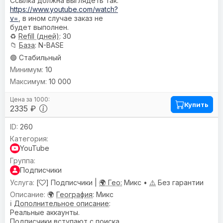
Ссылка должна выглядеть так:
https://www.youtube.com/watch?
v=
, в ином случае заказ не
будет выполнен.
♻️
Refill (дней)
: 30
📁
База
: N-BASE
🟢 Стабильный
10
10 000
Купить
2335 ₽
260
YouTube
Подписчики
[
] Подписчики |
🌍 Гео:
Микс •
⚠️
Без гарантии
🌍
География
: Микс
ℹ️
Дополнительное описание
:
Реальные аккаунты.
Подписчики вступают с поиска