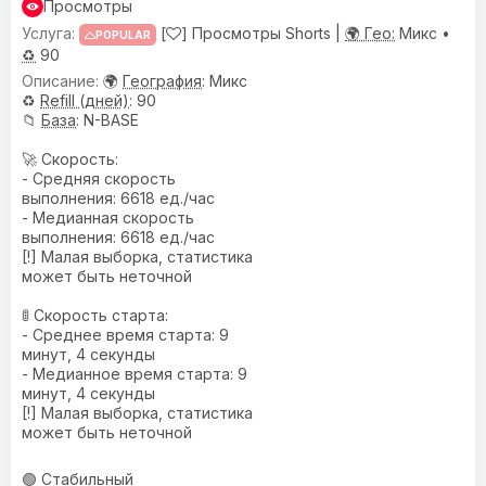
Просмотры
[
] Просмотры Shorts |
🌍 Гео:
Микс •
POPULAR
♻️
90
🌍
География
: Микс
♻️
Refill (дней)
: 90
📁
База
: N-BASE
🚀 Скорость:
- Средняя скорость
выполнения: 6618 ед./час
- Медианная скорость
выполнения: 6618 ед./час
[!] Малая выборка, статистика
может быть неточной
🚦 Скорость старта:
- Среднее время старта: 9
минут, 4 секунды
- Медианное время старта: 9
минут, 4 секунды
[!] Малая выборка, статистика
может быть неточной
🟢 Стабильный