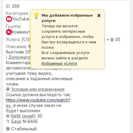
266
Мы добавили избранные
×
YouTube
услуги
Теперь вы можете
сохранять интересные
Комментарии
услуги в избранное, чтобы
[
] Комментарии |
🌍 Гео:
Вьетнам (VN) •
♻️
30
быстро возвращаться к ним
🌍
География
:
позже.
Вьетнам (VN)
Все сохранённые услуги
ℹ️
Дополнительное описание
:
можно найти в разделе
Комментарии формируются
Избранные услуги
.
автоматически с помощью ИИ,
учитывая тему видео,
описание и заданные ключевые
слова.
🛑
Условия или ограничения
:
Ссылка должна выглядеть так:
https://www.youtube.com/watch?
v=
, в ином случае заказ не
будет выполнен.
♻️
Refill (дней)
: 30
📁
База
: N-BASE
🟢 Стабильный