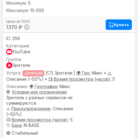
5
10 000
Купить
1370 ₽
256
YouTube
Зрители
[
] Зрители |
🌍 Гео:
Микс •
⚠️
POPULAR
Списания (~50%) •
📺 Время просмотра (часов):
5
🌍
География
: Микс
🛑
Условия или ограничения
:
Зрители с разных сервисов не
суммируются.
⚠️
Предупреждениe
: Списания
(~50%)
📺
Время просмотра (часов)
: 5
📁
База
: N-BASE
🟢 Стабильный