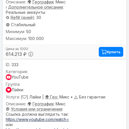
🌍
География
: Микс
ℹ️
Дополнительное описание
:
Реальные аккаунты
♻️
Refill (дней)
: 30
🟢 Стабильный
50
100 000
Купить
614.213 ₽
333
YouTube
Лайки
[
] Лайки |
🌍 Гео:
Микс •
⚠️
Без гарантии
🌍
География
: Микс
🛑
Условия или ограничения
:
Ссылка должна выглядеть так:
https://www.youtube.com/watch=
или