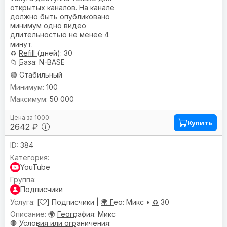
открытых каналов. На канале
должно быть опубликовано
минимум одно видео
длительностью не менее 4
минут.
♻️
Refill (дней)
: 30
📁
База
: N-BASE
🟢 Стабильный
100
50 000
Купить
2642 ₽
384
YouTube
Подписчики
[
] Подписчики |
🌍 Гео:
Микс •
♻️
30
🌍
География
: Микс
🛑
Условия или ограничения
: