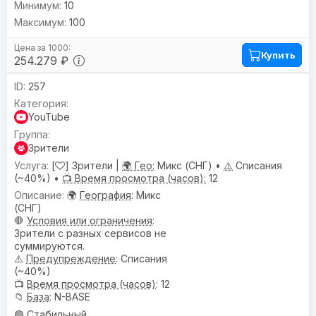
10
100
Купить
254.279 ₽
257
YouTube
Зрители
[
] Зрители |
🌍 Гео:
Микс (СНГ) •
⚠️
Списания
(~40%) •
📺 Время просмотра (часов):
12
🌍
География
: Микс
(СНГ)
🛑
Условия или ограничения
:
Зрители с разных сервисов не
суммируются.
⚠️
Предупреждениe
: Списания
(~40%)
📺
Время просмотра (часов)
: 12
📁
База
: N-BASE
🟢 Стабильный