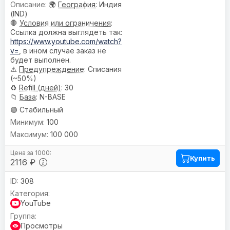
🌍
География
: Индия
(IND)
🛑
Условия или ограничения
:
Ссылка должна выглядеть так:
https://www.youtube.com/watch?
v=
, в ином случае заказ не
будет выполнен.
⚠️
Предупреждениe
: Списания
(~50%)
♻️
Refill (дней)
: 30
📁
База
: N-BASE
🟢 Стабильный
100
100 000
Купить
2116 ₽
308
YouTube
Просмотры