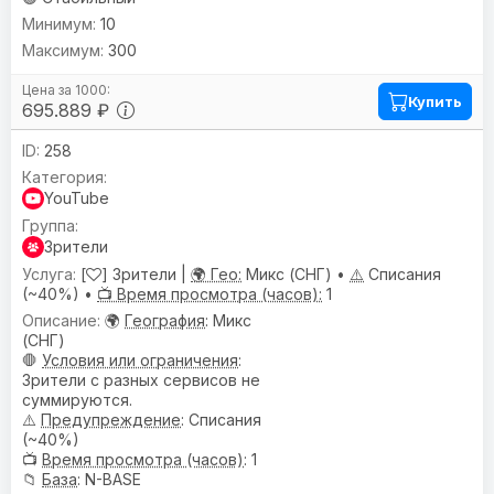
10
300
Купить
695.889 ₽
258
YouTube
Зрители
[
] Зрители |
🌍 Гео:
Микс (СНГ) •
⚠️
Списания
(~40%) •
📺 Время просмотра (часов):
1
🌍
География
: Микс
(СНГ)
🛑
Условия или ограничения
:
Зрители с разных сервисов не
суммируются.
⚠️
Предупреждениe
: Списания
(~40%)
📺
Время просмотра (часов)
: 1
📁
База
: N-BASE