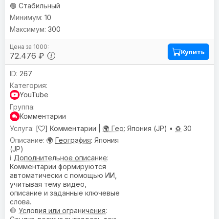
🟢 Стабильный
10
300
Купить
72.476 ₽
267
YouTube
Комментарии
[
] Комментарии |
🌍 Гео:
Япония (JP) •
♻️
30
🌍
География
: Япония
(JP)
ℹ️
Дополнительное описание
:
Комментарии формируются
автоматически с помощью ИИ,
учитывая тему видео,
описание и заданные ключевые
слова.
🛑
Условия или ограничения
: