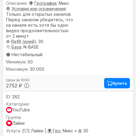
🌍
География
: Микс
🛑
Условия или ограничения
:
Только для открытых каналов.
Перед заказом убедитесь, что
на канале есть хотя бы одно
видео продолжительностью
от 2 минут.
♻️
Refill (дней)
: 30
📁
База
: N-BASE
🟠 Нестабильный
50
30 000
Купить
2752 ₽
262
YouTube
Лайки
[
] Лайки |
🌍 Гео:
Микс •
♻️
30