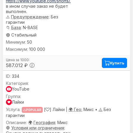
https://www.youtube.com/shorts/
,
в ином случае заказ не будет
выполнен.
⚠️
Предупреждениe
: Без
гарантии
📁
База
: N-BASE
🟢 Стабильный
50
100 000
Купить
587.012 ₽
334
YouTube
Лайки
[
] Лайки |
🌍 Гео:
Микс •
⚠️
Без
POPULAR
гарантии
🌍
География
: Микс
🛑
Условия или ограничения
: