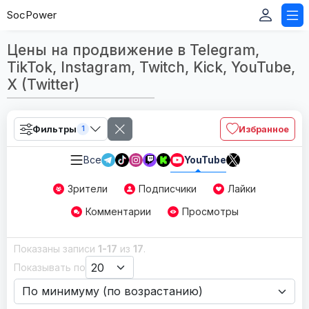
SocPower
Цены на продвижение в Telegram,
TikTok, Instagram, Twitch, Kick, YouTube,
X (Twitter)
Фильтры
Избранное
1
Все
YouTube
Зрители
Подписчики
Лайки
Комментарии
Просмотры
Показаны записи
1-17
из
17
.
Показывать по