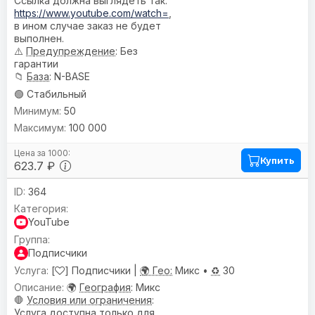
Ссылка должна выглядеть так:
https://www.youtube.com/watch=
,
в ином случае заказ не будет
выполнен.
⚠️
Предупреждениe
: Без
гарантии
📁
База
: N-BASE
🟢 Стабильный
50
100 000
Купить
623.7 ₽
364
YouTube
Подписчики
[
] Подписчики |
🌍 Гео:
Микс •
♻️
30
🌍
География
: Микс
🛑
Условия или ограничения
:
Услуга доступна только для