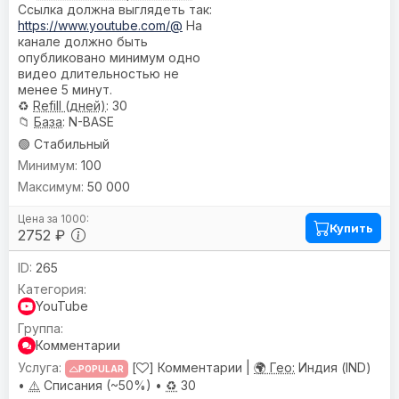
Ссылка должна выглядеть так:
https://www.youtube.com/@
На
канале должно быть
опубликовано минимум одно
видео длительностью не
менее 5 минут.
♻️
Refill (дней)
: 30
📁
База
: N-BASE
🟢 Стабильный
100
50 000
Купить
2752 ₽
265
YouTube
Комментарии
[
] Комментарии |
🌍 Гео:
Индия (IND)
POPULAR
•
⚠️
Списания (~50%) •
♻️
30