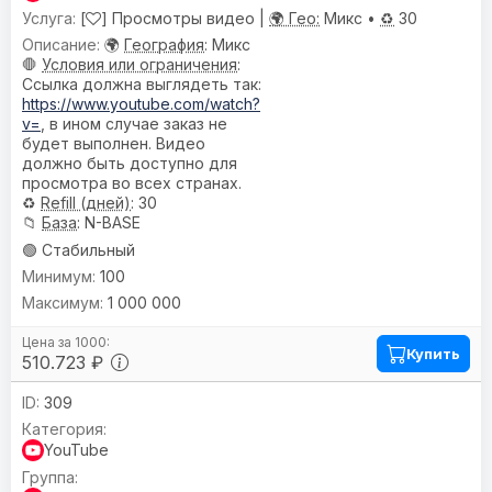
[
] Просмотры видео |
🌍 Гео:
Микс •
♻️
30
🌍
География
: Микс
🛑
Условия или ограничения
:
Ссылка должна выглядеть так:
https://www.youtube.com/watch?
v=
, в ином случае заказ не
будет выполнен. Видео
должно быть доступно для
просмотра во всех странах.
♻️
Refill (дней)
: 30
📁
База
: N-BASE
🟢 Стабильный
100
1 000 000
Купить
510.723 ₽
309
YouTube