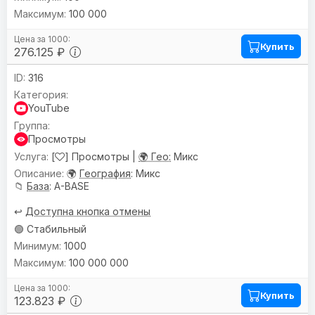
100 000
Купить
276.125 ₽
316
YouTube
Просмотры
[
] Просмотры |
🌍 Гео:
Микс
🌍
География
: Микс
📁
База
: A-BASE
↩️
Доступна кнопка отмены
🟢 Стабильный
1000
100 000 000
Купить
123.823 ₽