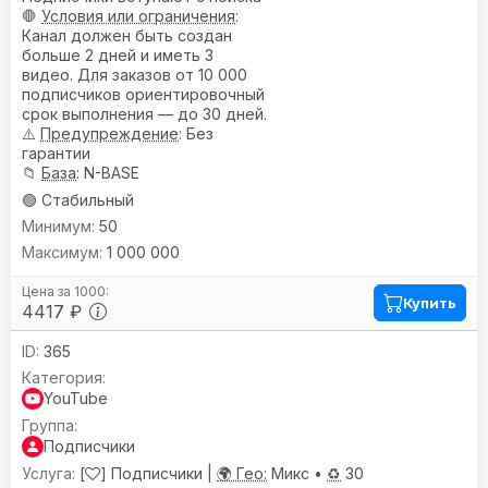
🛑
Условия или ограничения
:
Канал должен быть создан
больше 2 дней и иметь 3
видео. Для заказов от 10 000
подписчиков ориентировочный
срок выполнения — до 30 дней.
⚠️
Предупреждениe
: Без
гарантии
📁
База
: N-BASE
🟢 Стабильный
50
1 000 000
Купить
4417 ₽
365
YouTube
Подписчики
[
] Подписчики |
🌍 Гео:
Микс •
♻️
30