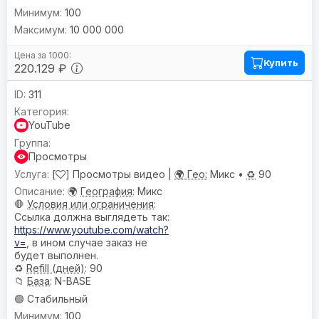
100
10 000 000
Купить
220.129 ₽
311
YouTube
Просмотры
[
] Просмотры видео |
🌍 Гео:
Микс •
♻️
90
🌍
География
: Микс
🛑
Условия или ограничения
:
Ссылка должна выглядеть так:
https://www.youtube.com/watch?
v=
, в ином случае заказ не
будет выполнен.
♻️
Refill (дней)
: 90
📁
База
: N-BASE
🟢 Стабильный
100