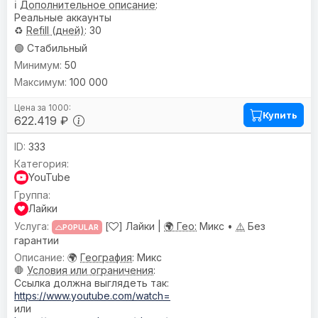
ℹ️
Дополнительное описание
:
Реальные аккаунты
♻️
Refill (дней)
: 30
🟢 Стабильный
50
100 000
Купить
622.419 ₽
333
YouTube
Лайки
[
] Лайки |
🌍 Гео:
Микс •
⚠️
Без
POPULAR
гарантии
🌍
География
: Микс
🛑
Условия или ограничения
:
Ссылка должна выглядеть так:
https://www.youtube.com/watch=
или