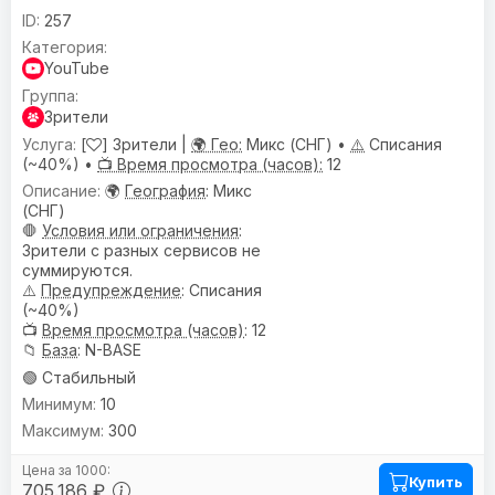
257
YouTube
Зрители
[
] Зрители |
🌍 Гео:
Микс (СНГ) •
⚠️
Списания
(~40%) •
📺 Время просмотра (часов):
12
🌍
География
: Микс
(СНГ)
🛑
Условия или ограничения
:
Зрители с разных сервисов не
суммируются.
⚠️
Предупреждениe
: Списания
(~40%)
📺
Время просмотра (часов)
: 12
📁
База
: N-BASE
🟢 Стабильный
10
300
Купить
705.186 ₽