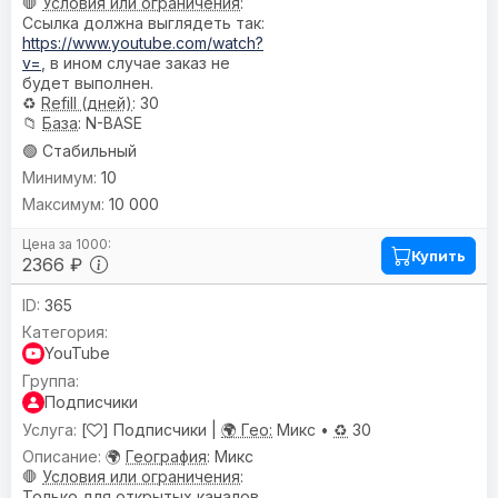
🛑
Условия или ограничения
:
Ссылка должна выглядеть так:
https://www.youtube.com/watch?
v=
, в ином случае заказ не
будет выполнен.
♻️
Refill (дней)
: 30
📁
База
: N-BASE
🟢 Стабильный
10
10 000
Купить
2366 ₽
365
YouTube
Подписчики
[
] Подписчики |
🌍 Гео:
Микс •
♻️
30
🌍
География
: Микс
🛑
Условия или ограничения
:
Только для открытых каналов.