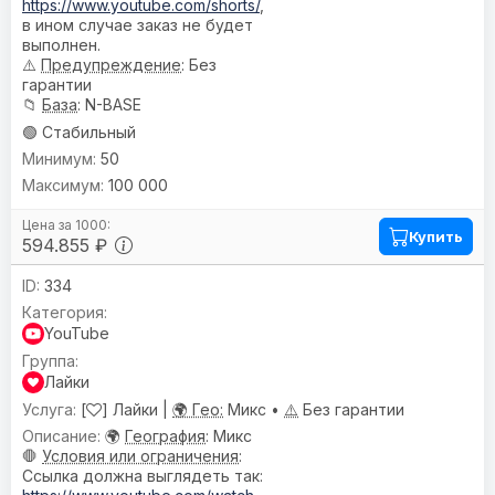
https://www.youtube.com/shorts/
,
в ином случае заказ не будет
выполнен.
⚠️
Предупреждениe
: Без
гарантии
📁
База
: N-BASE
🟢 Стабильный
50
100 000
Купить
594.855 ₽
334
YouTube
Лайки
[
] Лайки |
🌍 Гео:
Микс •
⚠️
Без гарантии
🌍
География
: Микс
🛑
Условия или ограничения
:
Ссылка должна выглядеть так: