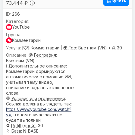
Купить
73.444 ₽
266
YouTube
Комментарии
[
] Комментарии |
🌍 Гео:
Вьетнам (VN) •
♻️
30
🌍
География
:
Вьетнам (VN)
ℹ️
Дополнительное описание
:
Комментарии формируются
автоматически с помощью ИИ,
учитывая тему видео,
описание и заданные ключевые
слова.
🛑
Условия или ограничения
:
Ссылка должна выглядеть так:
https://www.youtube.com/watch?
v=
, в ином случае заказ не
будет выполнен.
♻️
Refill (дней)
: 30
📁
База
: N-BASE