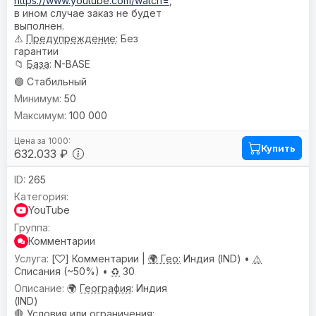
https://www.youtube.com/watch=
,
в ином случае заказ не будет
выполнен.
⚠️
Предупреждениe
: Без
гарантии
📁
База
: N-BASE
🟢 Стабильный
50
100 000
Купить
632.033 ₽
265
YouTube
Комментарии
[
] Комментарии |
🌍 Гео:
Индия (IND) •
⚠️
Списания (~50%) •
♻️
30
🌍
География
: Индия
(IND)
🛑
Условия или ограничения
: