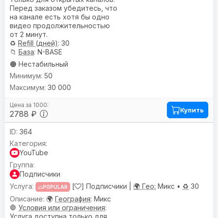
Перед заказом убедитесь, что
на канале есть хотя бы одно
видео продолжительностью
от 2 минут.
♻️
Refill (дней)
: 30
📁
База
: N-BASE
🟠 Нестабильный
50
30 000
Купить
2788 ₽
364
YouTube
Подписчики
[
] Подписчики |
🌍 Гео:
Микс •
♻️
30
POPULAR
🌍
География
: Микс
🛑
Условия или ограничения
:
Услуга доступна только для