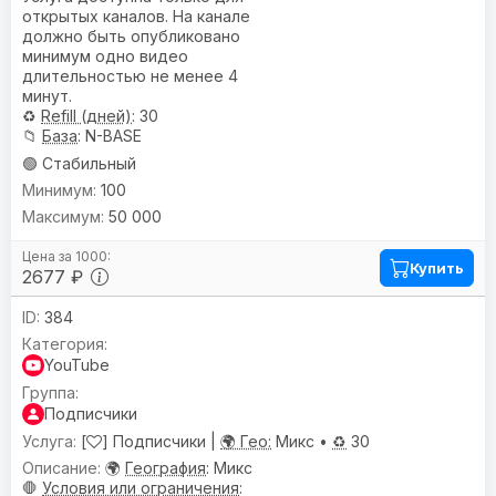
открытых каналов. На канале
должно быть опубликовано
минимум одно видео
длительностью не менее 4
минут.
♻️
Refill (дней)
: 30
📁
База
: N-BASE
🟢 Стабильный
100
50 000
Купить
2677 ₽
384
YouTube
Подписчики
[
] Подписчики |
🌍 Гео:
Микс •
♻️
30
🌍
География
: Микс
🛑
Условия или ограничения
: