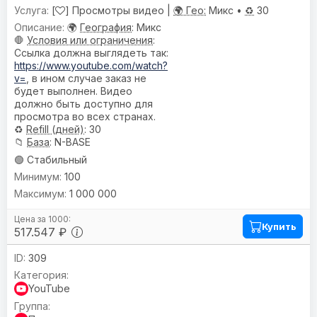
[
] Просмотры видео |
🌍 Гео:
Микс •
♻️
30
🌍
География
: Микс
🛑
Условия или ограничения
:
Ссылка должна выглядеть так:
https://www.youtube.com/watch?
v=
, в ином случае заказ не
будет выполнен. Видео
должно быть доступно для
просмотра во всех странах.
♻️
Refill (дней)
: 30
📁
База
: N-BASE
🟢 Стабильный
100
1 000 000
Купить
517.547 ₽
309
YouTube