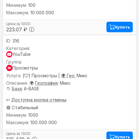
100
10 000 000
Купить
223.07 ₽
316
YouTube
Просмотры
[
] Просмотры |
🌍 Гео:
Микс
🌍
География
: Микс
📁
База
: A-BASE
↩️
Доступна кнопка отмены
🟢 Стабильный
1000
100 000 000
Купить