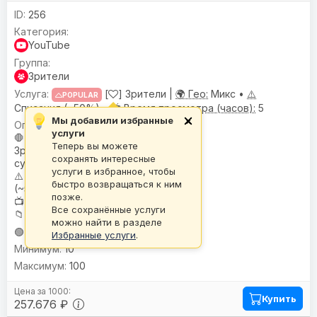
256
YouTube
Зрители
[
] Зрители |
🌍 Гео:
Микс •
⚠️
POPULAR
Списания (~50%) •
📺 Время просмотра (часов):
5
Мы добавили избранные
×
🌍
География
: Микс
услуги
🛑
Условия или ограничения
:
Теперь вы можете
Зрители с разных сервисов не
сохранять интересные
суммируются.
услуги в избранное, чтобы
⚠️
Предупреждениe
: Списания
быстро возвращаться к ним
(~50%)
позже.
📺
Время просмотра (часов)
: 5
Все сохранённые услуги
📁
База
: N-BASE
можно найти в разделе
🟢 Стабильный
Избранные услуги
.
10
100
Купить
257.676 ₽