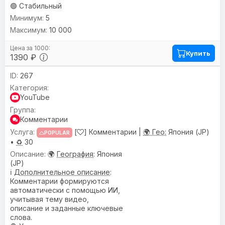
🟢 Стабильный
5
10 000
Купить
1390 ₽
267
YouTube
Комментарии
[
] Комментарии |
🌍 Гео:
Япония (JP)
POPULAR
•
♻️
30
🌍
География
: Япония
(JP)
ℹ️
Дополнительное описание
:
Комментарии формируются
автоматически с помощью ИИ,
учитывая тему видео,
описание и заданные ключевые
слова.