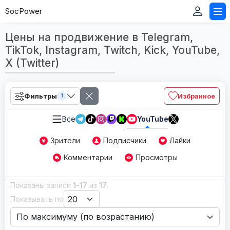
SocPower
Цены на продвижение в Telegram,
TikTok, Instagram, Twitch, Kick, YouTube,
X (Twitter)
Фильтры
Избранное
1
Все
YouTube
Зрители
Подписчики
Лайки
Комментарии
Просмотры
Показаны записи
1-17
из
17
.
Показывать по