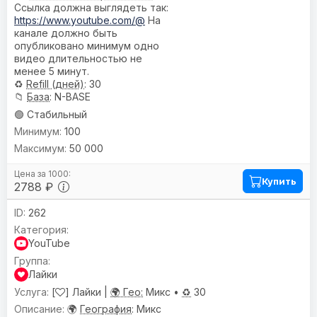
Ссылка должна выглядеть так:
https://www.youtube.com/@
На
канале должно быть
опубликовано минимум одно
видео длительностью не
менее 5 минут.
♻️
Refill (дней)
: 30
📁
База
: N-BASE
🟢 Стабильный
100
50 000
Купить
2788 ₽
262
YouTube
Лайки
[
] Лайки |
🌍 Гео:
Микс •
♻️
30
🌍
География
: Микс