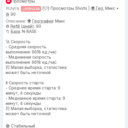
Просмотры
[
] Просмотры Shorts |
🌍 Гео:
Микс •
POPULAR
♻️
90
🌍
География
: Микс
♻️
Refill (дней)
: 90
📁
База
: N-BASE
🚀 Скорость:
- Средняя скорость
выполнения: 6618 ед./час
- Медианная скорость
выполнения: 6618 ед./час
[!] Малая выборка, статистика
может быть неточной
🚦 Скорость старта:
- Среднее время старта: 9
минут, 4 секунды
- Медианное время старта: 9
минут, 4 секунды
[!] Малая выборка, статистика
может быть неточной
🟢 Стабильный