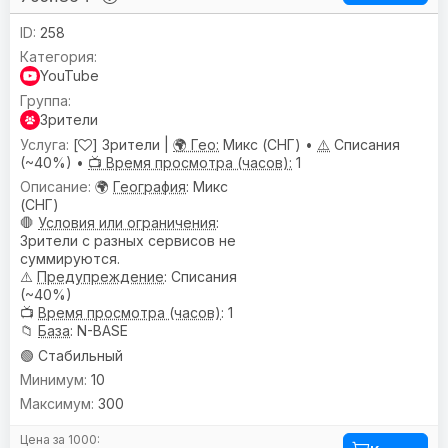
258
YouTube
Зрители
[
] Зрители |
🌍 Гео:
Микс (СНГ) •
⚠️
Списания
(~40%) •
📺 Время просмотра (часов):
1
🌍
География
: Микс
(СНГ)
🛑
Условия или ограничения
:
Зрители с разных сервисов не
суммируются.
⚠️
Предупреждениe
: Списания
(~40%)
📺
Время просмотра (часов)
: 1
📁
База
: N-BASE
🟢 Стабильный
10
300