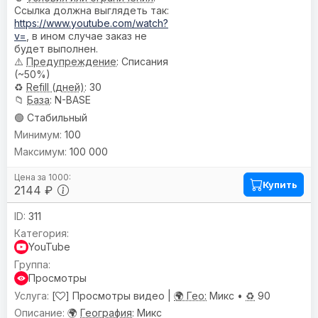
Ссылка должна выглядеть так:
https://www.youtube.com/watch?
v=
, в ином случае заказ не
будет выполнен.
⚠️
Предупреждениe
: Списания
(~50%)
♻️
Refill (дней)
: 30
📁
База
: N-BASE
🟢 Стабильный
100
100 000
Купить
2144 ₽
311
YouTube
Просмотры
[
] Просмотры видео |
🌍 Гео:
Микс •
♻️
90
🌍
География
: Микс