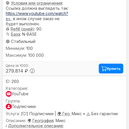
🛑
Условия или ограничения
:
Ссылка должна выглядеть так:
https://www.youtube.com/watch?
v=
, в ином случае заказ не
будет выполнен.
♻️
Refill (дней)
: 90
📁
База
: N-BASE
🟢 Стабильный
100
100 000
Купить
279.814 ₽
260
YouTube
Подписчики
[
] Подписчики |
🌍 Гео:
Микс •
⚠️
Без гарантии
🌍
География
: Микс
ℹ️
Дополнительное описание
: