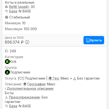
боты и реальные.
♻️
Refill (дней)
: 30
📁
База
: N-BASE
🟢 Стабильный
10
100 000
Купить
856.374 ₽
249
Kick
Подписчики
[
] Подписчики |
🌍 Гео:
Микс •
⚠️
Без гарантии
🌍
География
: Микс
ℹ️
Дополнительное описание
:
Боты
⚠️
Предупреждениe
: Без
гарантии
📁
База
: N-BASE