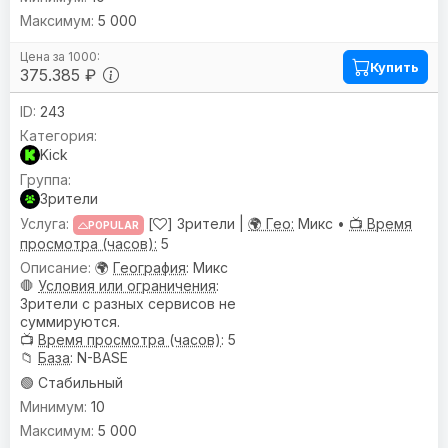
5 000
Купить
375.385 ₽
243
Kick
Зрители
[
] Зрители |
🌍 Гео:
Микс •
📺 Время
POPULAR
просмотра (часов):
5
🌍
География
: Микс
🛑
Условия или ограничения
:
Зрители с разных сервисов не
суммируются.
📺
Время просмотра (часов)
: 5
📁
База
: N-BASE
🟢 Стабильный
10
5 000