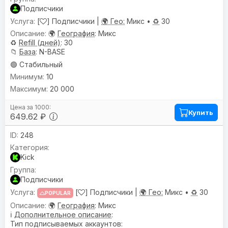
Подписчики
[
] Подписчики |
🌍 Гео:
Микс •
♻️
30
🌍
География
: Микс
♻️
Refill (дней)
: 30
📁
База
: N-BASE
🟢 Стабильный
10
20 000
Купить
649.62 ₽
248
Kick
Подписчики
[
] Подписчики |
🌍 Гео:
Микс •
♻️
30
POPULAR
🌍
География
: Микс
ℹ️
Дополнительное описание
:
Тип подписываемых аккаунтов: