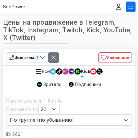
SocPower
Цены на продвижение в Telegram,
TikTok, Instagram, Twitch, Kick, YouTube,
X (Twitter)
Фильтры
Избранное
1
Все
Kick
Зрители
Подписчики
Показаны записи
1-8
из
8
.
Показывать по
246