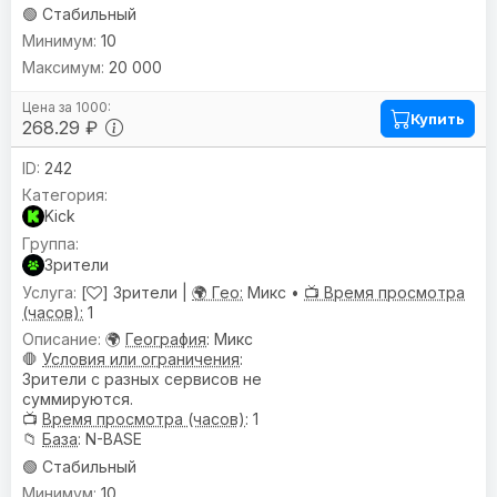
🟢 Стабильный
10
20 000
Купить
268.29 ₽
242
Kick
Зрители
[
] Зрители |
🌍 Гео:
Микс •
📺 Время просмотра
(часов):
1
🌍
География
: Микс
🛑
Условия или ограничения
:
Зрители с разных сервисов не
суммируются.
📺
Время просмотра (часов)
: 1
📁
База
: N-BASE
🟢 Стабильный
10