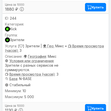
Купить
1880 ₽
244
Kick
Зрители
[
] Зрители |
🌍 Гео:
Микс •
📺 Время просмотра
(часов):
3
🌍
География
: Микс
🛑
Условия или ограничения
:
Зрители с разных сервисов не
суммируются.
📺
Время просмотра (часов)
: 3
📁
База
: N-BASE
🟢 Стабильный
10
5 000
Купить
1130 ₽