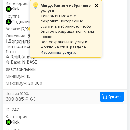
Мы добавили избранные
×
Kick
услуги
Теперь вы можете
сохранять интересные
Подписчики
услуги в избранное, чтобы
[
] Подписчики |
🌍 Гео:
Микс •
♻️
30
быстро возвращаться к ним
🌍
География
: Микс
позже.
ℹ️
Дополнительное описание
:
Все сохранённые услуги
Тип подписываемых аккаунтов:
можно найти в разделе
боты
Избранные услуги
.
♻️
Refill (дней)
: 30
📁
База
: N-BASE
🟢 Стабильный
10
20 000
Купить
309.885 ₽
247
Kick