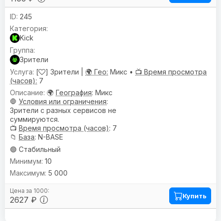
245
Kick
Зрители
[
] Зрители |
🌍 Гео:
Микс •
📺 Время просмотра
(часов):
7
🌍
География
: Микс
🛑
Условия или ограничения
:
Зрители с разных сервисов не
суммируются.
📺
Время просмотра (часов)
: 7
📁
База
: N-BASE
🟢 Стабильный
10
5 000
Купить
2627 ₽