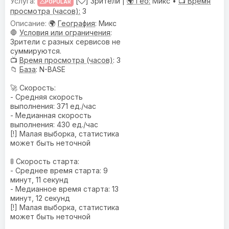
[
] Зрители |
🌍 Гео:
Микс •
📺 Время
POPULAR
просмотра (часов):
3
🌍
География
: Микс
🛑
Условия или ограничения
:
Зрители с разных сервисов не
суммируются.
📺
Время просмотра (часов)
: 3
📁
База
: N-BASE
🚀 Скорость:
- Средняя скорость
выполнения: 371 ед./час
- Медианная скорость
выполнения: 430 ед./час
[!] Малая выборка, статистика
может быть неточной
🚦 Скорость старта:
- Среднее время старта: 9
минут, 11 секунд
- Медианное время старта: 13
минут, 12 секунд
[!] Малая выборка, статистика
может быть неточной