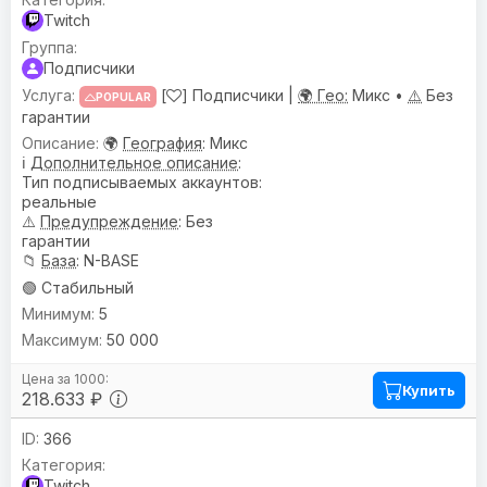
Twitch
Подписчики
[
] Подписчики |
🌍 Гео:
Микс •
⚠️
Без
POPULAR
гарантии
🌍
География
: Микс
ℹ️
Дополнительное описание
:
Тип подписываемых аккаунтов:
реальные
⚠️
Предупреждениe
: Без
гарантии
📁
База
: N-BASE
🟢 Стабильный
5
50 000
Купить
218.633 ₽
366
Twitch