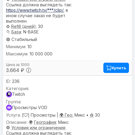
Ссылка должна выглядеть так:
https://www.twitch.tv/***/clip/
, в
ином случае заказ не будет
выполнен.
♻️
Refill (дней)
: 30
📁
База
: N-BASE
🟢 Стабильный
10
10 000 000
Купить
3.664 ₽
236
Twitch
Просмотры VOD
[
] Просмотры |
🌍 Гео:
Микс •
♻️
30
🌍
География
: Микс
🛑
Условия или ограничения
:
Ссылка должна выглядеть так: