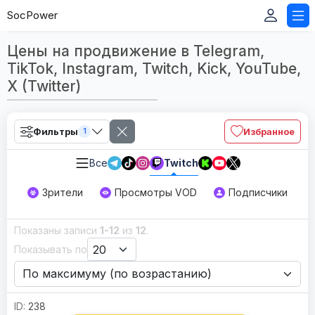
SocPower
Цены на продвижение в Telegram,
TikTok, Instagram, Twitch, Kick, YouTube,
X (Twitter)
Фильтры
Избранное
1
Все
Twitch
Зрители
Просмотры VOD
Подписчики
Показаны записи
1-12
из
12
.
Показывать по
238