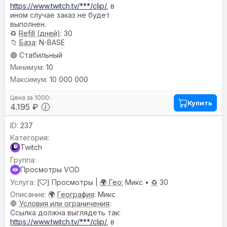
https://www.twitch.tv/***/clip/
, в
ином случае заказ не будет
выполнен.
♻️
Refill (дней)
: 30
📁
База
: N-BASE
🟢 Стабильный
10
10 000 000
Купить
4.195 ₽
237
Twitch
Просмотры VOD
[
] Просмотры |
🌍 Гео:
Микс •
♻️
30
🌍
География
: Микс
🛑
Условия или ограничения
:
Ссылка должна выглядеть так:
https://www.twitch.tv/***/clip/
, в