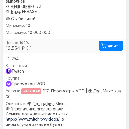
выполнен.
♻️
Refill (дней)
: 30
📁
База
: N-BASE
🟢 Стабильный
10
10 000 000
Купить
19.554 ₽
254
Twitch
Просмотры VOD
[
] Просмотры VOD |
🌍 Гео:
Микс •
♻️
POPULAR
30
🌍
География
: Микс
🛑
Условия или ограничения
:
Ссылка должна выглядеть так:
https://www.twitch.tv/videos/
, в
ином случае заказ не будет