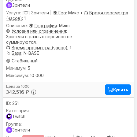
Зрители
[
] Зрители |
🌍 Гео:
Микс •
📺 Время просмотра
(часов):
1
🌍
География
: Микс
🛑
Условия или ограничения
:
Зрители с разных сервисов не
суммируются.
📺
Время просмотра (часов)
: 1
📁
База
: N-BASE
🟢 Стабильный
5
10 000
Купить
342.516 ₽
251
Twitch
Зрители