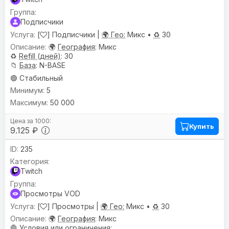
Подписчики
[
] Подписчики |
🌍 Гео:
Микс •
♻️
30
🌍
География
: Микс
♻️
Refill (дней)
: 30
📁
База
: N-BASE
🟢 Стабильный
5
50 000
Купить
9.125 ₽
235
Twitch
Просмотры VOD
[
] Просмотры |
🌍 Гео:
Микс •
♻️
30
🌍
География
: Микс
🛑
Условия или ограничения
: