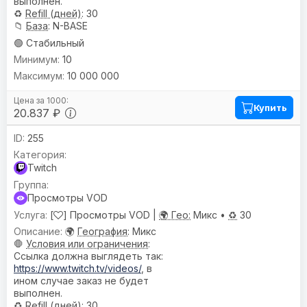
выполнен.
♻️
Refill (дней)
: 30
📁
База
: N-BASE
🟢 Стабильный
10
10 000 000
Купить
20.837 ₽
255
Twitch
Просмотры VOD
[
] Просмотры VOD |
🌍 Гео:
Микс •
♻️
30
🌍
География
: Микс
🛑
Условия или ограничения
:
Ссылка должна выглядеть так:
https://www.twitch.tv/videos/
, в
ином случае заказ не будет
выполнен.
♻️
Refill (дней)
: 30