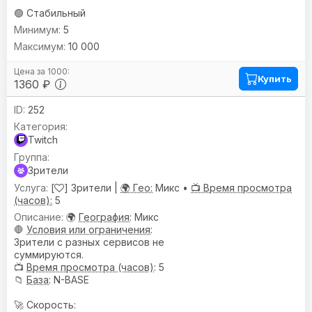
🟢 Стабильный
5
10 000
Купить
1360 ₽
252
Twitch
Зрители
[
] Зрители |
🌍 Гео:
Микс •
📺 Время просмотра
(часов):
5
🌍
География
: Микс
🛑
Условия или ограничения
:
Зрители с разных сервисов не
суммируются.
📺
Время просмотра (часов)
: 5
📁
База
: N-BASE
🚀 Скорость: