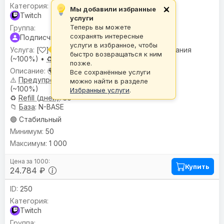
Мы добавили избранные
×
Twitch
услуги
Теперь вы можете
сохранять интересные
Подписчики
услуги в избранное, чтобы
[
] Подписчики |
🌍 Гео:
Микс •
⚠️
Списания
быстро возвращаться к ним
(~100%) •
♻️
30
позже.
🌍
География
: Микс
Все сохранённые услуги
⚠️
Предупреждениe
: Списания
можно найти в разделе
(~100%)
Избранные услуги
.
♻️
Refill (дней)
: 30
📁
База
: N-BASE
🟢 Стабильный
50
1 000
Купить
24.784 ₽
250
Twitch