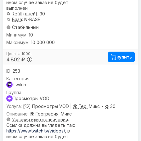
ином случае заказ не будет
выполнен.
♻️
Refill (дней)
: 30
📁
База
: N-BASE
🟢 Стабильный
10
10 000 000
Купить
4.802 ₽
253
Twitch
Просмотры VOD
[
] Просмотры VOD |
🌍 Гео:
Микс •
♻️
30
🌍
География
: Микс
🛑
Условия или ограничения
:
Ссылка должна выглядеть так:
https://www.twitch.tv/videos/
, в
ином случае заказ не будет