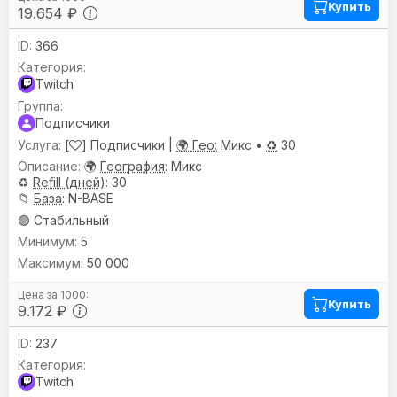
Купить
19.654 ₽
366
Twitch
Подписчики
[
] Подписчики |
🌍 Гео:
Микс •
♻️
30
🌍
География
: Микс
♻️
Refill (дней)
: 30
📁
База
: N-BASE
🟢 Стабильный
5
50 000
Купить
9.172 ₽
237
Twitch