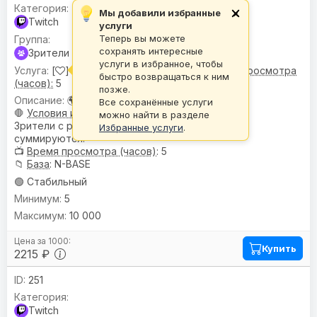
Мы добавили избранные
×
Twitch
услуги
Теперь вы можете
сохранять интересные
Зрители
услуги в избранное, чтобы
[
] Зрители |
🌍 Гео:
Микс •
📺 Время просмотра
быстро возвращаться к ним
(часов):
5
позже.
🌍
География
: Микс
Все сохранённые услуги
🛑
Условия или ограничения
:
можно найти в разделе
Зрители с разных сервисов не
Избранные услуги
.
суммируются.
📺
Время просмотра (часов)
: 5
📁
База
: N-BASE
🟢 Стабильный
5
10 000
Купить
2215 ₽
251
Twitch