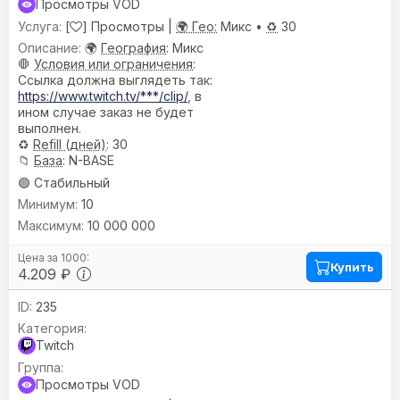
Просмотры VOD
[
] Просмотры |
🌍 Гео:
Микс •
♻️
30
🌍
География
: Микс
🛑
Условия или ограничения
:
Ссылка должна выглядеть так:
https://www.twitch.tv/***/clip/
, в
ином случае заказ не будет
выполнен.
♻️
Refill (дней)
: 30
📁
База
: N-BASE
🟢 Стабильный
10
10 000 000
Купить
4.209 ₽
235
Twitch
Просмотры VOD