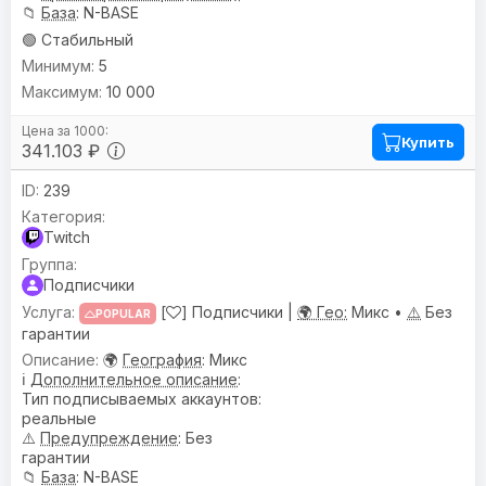
📁
База
: N-BASE
🟢 Стабильный
5
10 000
Купить
341.103 ₽
239
Twitch
Подписчики
[
] Подписчики |
🌍 Гео:
Микс •
⚠️
Без
POPULAR
гарантии
🌍
География
: Микс
ℹ️
Дополнительное описание
:
Тип подписываемых аккаунтов:
реальные
⚠️
Предупреждениe
: Без
гарантии
📁
База
: N-BASE