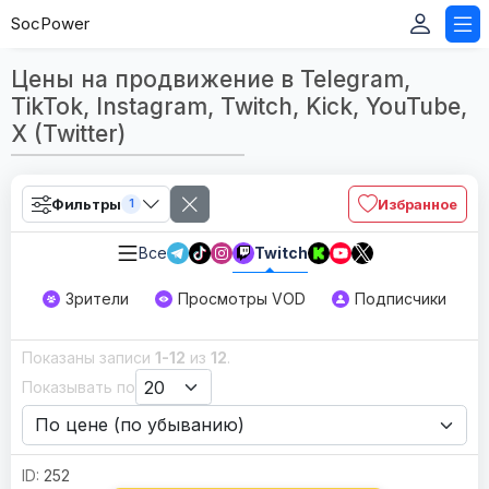
SocPower
Цены на продвижение в Telegram,
TikTok, Instagram, Twitch, Kick, YouTube,
X (Twitter)
Фильтры
Избранное
1
Все
Twitch
Зрители
Просмотры VOD
Подписчики
Показаны записи
1-12
из
12
.
Показывать по
252