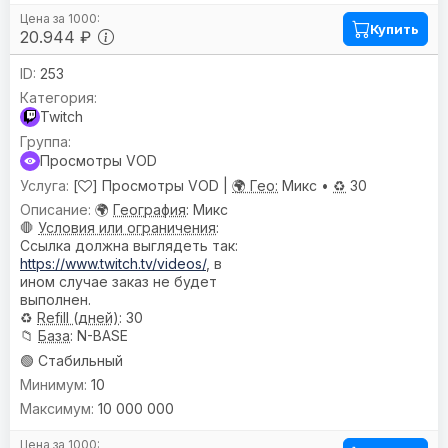
Купить
20.944 ₽
253
Twitch
Просмотры VOD
[
] Просмотры VOD |
🌍 Гео:
Микс •
♻️
30
🌍
География
: Микс
🛑
Условия или ограничения
:
Ссылка должна выглядеть так:
https://www.twitch.tv/videos/
, в
ином случае заказ не будет
выполнен.
♻️
Refill (дней)
: 30
📁
База
: N-BASE
🟢 Стабильный
10
10 000 000