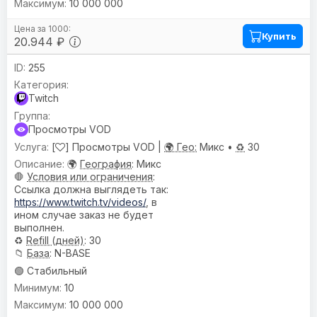
10 000 000
Купить
20.944 ₽
255
Twitch
Просмотры VOD
[
] Просмотры VOD |
🌍 Гео:
Микс •
♻️
30
🌍
География
: Микс
🛑
Условия или ограничения
:
Ссылка должна выглядеть так:
https://www.twitch.tv/videos/
, в
ином случае заказ не будет
выполнен.
♻️
Refill (дней)
: 30
📁
База
: N-BASE
🟢 Стабильный
10
10 000 000