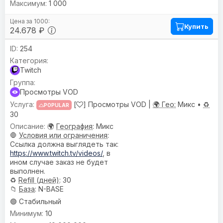
1 000
Купить
24.678 ₽
254
Twitch
Просмотры VOD
[
] Просмотры VOD |
🌍 Гео:
Микс •
♻️
POPULAR
30
🌍
География
: Микс
🛑
Условия или ограничения
:
Ссылка должна выглядеть так:
https://www.twitch.tv/videos/
, в
ином случае заказ не будет
выполнен.
♻️
Refill (дней)
: 30
📁
База
: N-BASE
🟢 Стабильный
10