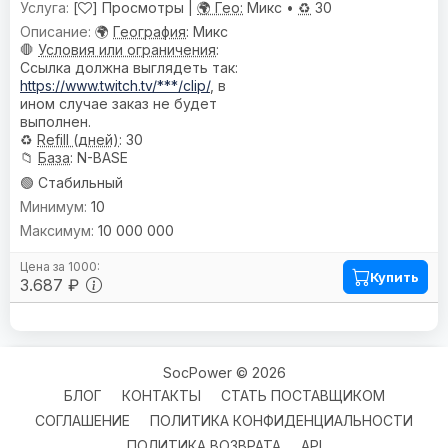
[
] Просмотры |
🌍 Гео:
Микс •
♻️
30
🌍
География
: Микс
🛑
Условия или ограничения
:
Ссылка должна выглядеть так:
https://www.twitch.tv/***/clip/
, в
ином случае заказ не будет
выполнен.
♻️
Refill (дней)
: 30
📁
База
: N-BASE
🟢 Стабильный
10
10 000 000
Купить
3.687 ₽
SocPower © 2026
БЛОГ
КОНТАКТЫ
СТАТЬ ПОСТАВЩИКОМ
СОГЛАШЕНИЕ
ПОЛИТИКА КОНФИДЕНЦИАЛЬНОСТИ
ПОЛИТИКА ВОЗВРАТА
API