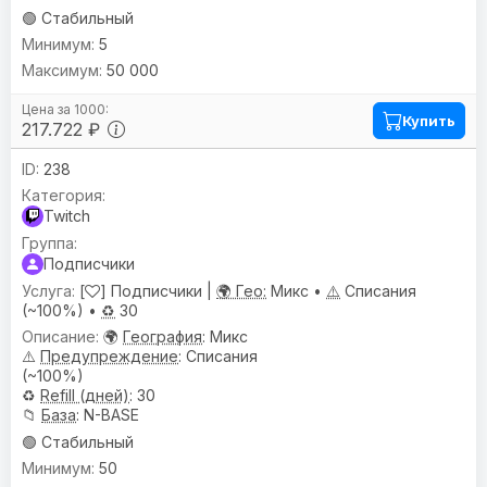
🟢 Стабильный
5
50 000
Купить
217.722 ₽
238
Twitch
Подписчики
[
] Подписчики |
🌍 Гео:
Микс •
⚠️
Списания
(~100%) •
♻️
30
🌍
География
: Микс
⚠️
Предупреждениe
: Списания
(~100%)
♻️
Refill (дней)
: 30
📁
База
: N-BASE
🟢 Стабильный
50