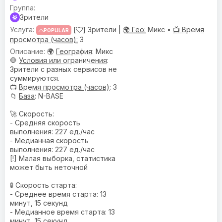
Зрители
[
] Зрители |
🌍 Гео:
Микс •
📺 Время
POPULAR
просмотра (часов):
3
🌍
География
: Микс
🛑
Условия или ограничения
:
Зрители с разных сервисов не
суммируются.
📺
Время просмотра (часов)
: 3
📁
База
: N-BASE
🚀 Скорость:
- Средняя скорость
выполнения: 227 ед./час
- Медианная скорость
выполнения: 227 ед./час
[!] Малая выборка, статистика
может быть неточной
🚦 Скорость старта:
- Среднее время старта: 13
минут, 15 секунд
- Медианное время старта: 13
минут, 15 секунд