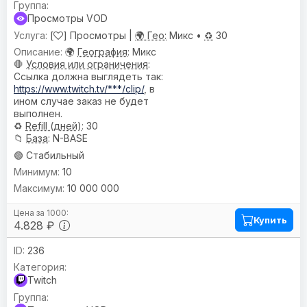
Просмотры VOD
[
] Просмотры |
🌍 Гео:
Микс •
♻️
30
🌍
География
: Микс
🛑
Условия или ограничения
:
Ссылка должна выглядеть так:
https://www.twitch.tv/***/clip/
, в
ином случае заказ не будет
выполнен.
♻️
Refill (дней)
: 30
📁
База
: N-BASE
🟢 Стабильный
10
10 000 000
Купить
4.828 ₽
236
Twitch