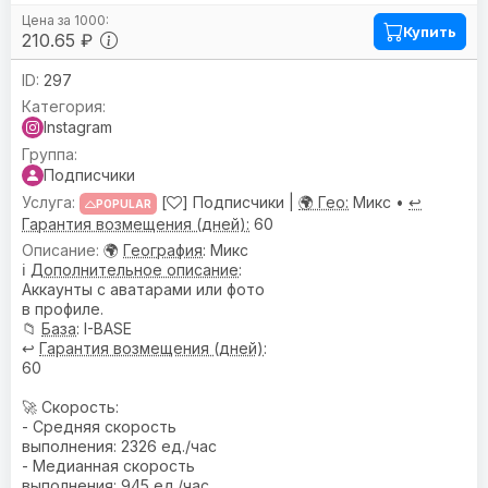
Купить
210.65 ₽
297
Instagram
Подписчики
[
] Подписчики |
🌍 Гео:
Микс •
↩️
POPULAR
Гарантия возмещения (дней):
60
🌍
География
: Микс
ℹ️
Дополнительное описание
:
Аккаунты с аватарами или фото
в профиле.
📁
База
: I-BASE
↩️
Гарантия возмещения (дней)
:
60
🚀 Скорость:
- Средняя скорость
выполнения: 2326 ед./час
- Медианная скорость
выполнения: 945 ед./час