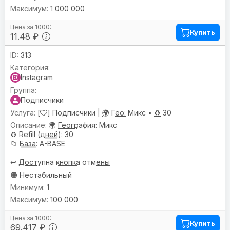
1 000 000
Купить
11.48 ₽
313
Instagram
Подписчики
[
] Подписчики |
🌍 Гео:
Микс •
♻️
30
🌍
География
: Микс
♻️
Refill (дней)
: 30
📁
База
: A-BASE
↩️
Доступна кнопка отмены
🟠 Нестабильный
1
100 000
Купить
69.417 ₽