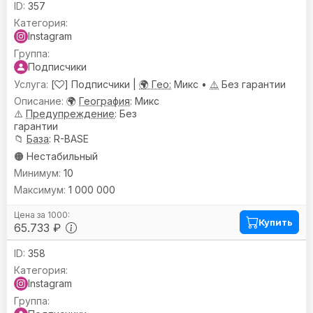
357
Instagram
Подписчики
[
] Подписчики |
🌍 Гео:
Микс •
⚠️
Без гарантии
🌍
География
: Микс
⚠️
Предупреждениe
: Без
гарантии
📁
База
: R-BASE
🟠 Нестабильный
10
1 000 000
Купить
65.733 ₽
358
Instagram