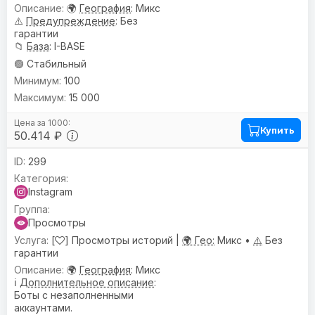
🌍
География
: Микс
⚠️
Предупреждениe
: Без
гарантии
📁
База
: I-BASE
🟢 Стабильный
100
15 000
Купить
50.414 ₽
299
Instagram
Просмотры
[
] Просмотры историй |
🌍 Гео:
Микс •
⚠️
Без
гарантии
🌍
География
: Микс
ℹ️
Дополнительное описание
:
Боты с незаполненными
аккаунтами.