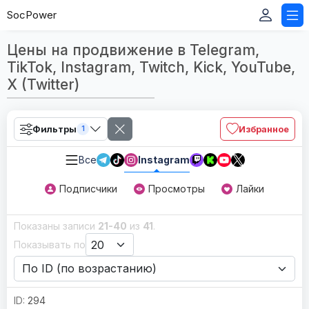
SocPower
Цены на продвижение в Telegram,
TikTok, Instagram, Twitch, Kick, YouTube,
X (Twitter)
Фильтры
Избранное
1
Все
Instagram
Подписчики
Просмотры
Лайки
Показаны записи
21-40
из
41
.
Показывать по
294