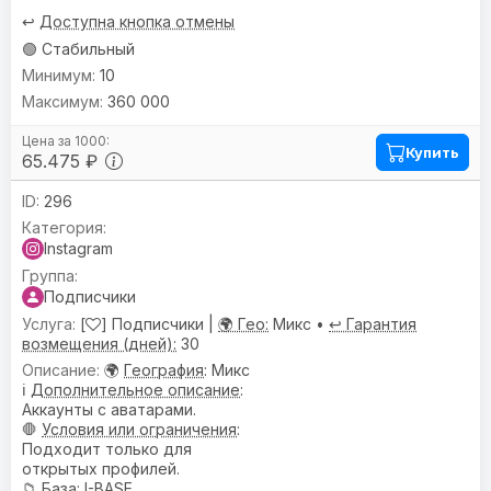
↩️
Доступна кнопка отмены
🟢 Стабильный
10
360 000
Купить
65.475 ₽
296
Instagram
Подписчики
[
] Подписчики |
🌍 Гео:
Микс •
↩️ Гарантия
возмещения (дней):
30
🌍
География
: Микс
ℹ️
Дополнительное описание
:
Аккаунты с аватарами.
🛑
Условия или ограничения
:
Подходит только для
открытых профилей.
📁
База
: I-BASE