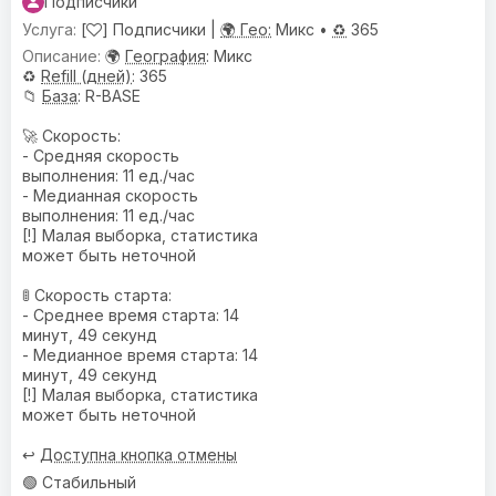
Подписчики
[
] Подписчики |
🌍 Гео:
Микс •
♻️
365
🌍
География
: Микс
♻️
Refill (дней)
: 365
📁
База
: R-BASE
🚀 Скорость:
- Средняя скорость
выполнения: 11 ед./час
- Медианная скорость
выполнения: 11 ед./час
[!] Малая выборка, статистика
может быть неточной
🚦 Скорость старта:
- Среднее время старта: 14
минут, 49 секунд
- Медианное время старта: 14
минут, 49 секунд
[!] Малая выборка, статистика
может быть неточной
↩️
Доступна кнопка отмены
🟢 Стабильный