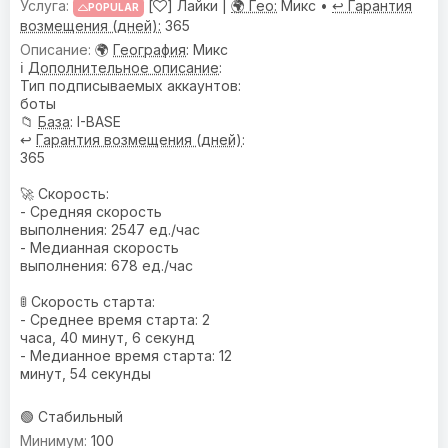
[
] Лайки |
🌍 Гео:
Микс •
↩️ Гарантия
POPULAR
возмещения (дней):
365
🌍
География
: Микс
ℹ️
Дополнительное описание
:
Тип подписываемых аккаунтов:
боты
📁
База
: I-BASE
↩️
Гарантия возмещения (дней)
:
365
🚀 Скорость:
- Средняя скорость
выполнения: 2547 ед./час
- Медианная скорость
выполнения: 678 ед./час
🚦 Скорость старта:
- Среднее время старта: 2
часа, 40 минут, 6 секунд
- Медианное время старта: 12
минут, 54 секунды
🟢 Стабильный
100