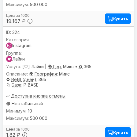
500 000
Купить
19.167 ₽
324
Instagram
Лайки
[
] Лайки |
🌍 Гео:
Микс •
♻️
365
🌍
География
: Микс
♻️
Refill (дней)
: 365
📁
База
: P-BASE
↩️
Доступна кнопка отмены
🟠 Нестабильный
10
500 000
Купить
1.82 ₽