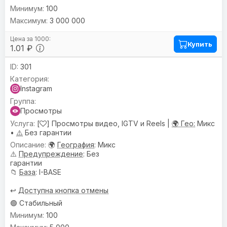
100
3 000 000
Купить
1.01 ₽
301
Instagram
Просмотры
[
] Просмотры видео, IGTV и Reels |
🌍 Гео:
Микс
•
⚠️
Без гарантии
🌍
География
: Микс
⚠️
Предупреждениe
: Без
гарантии
📁
База
: I-BASE
↩️
Доступна кнопка отмены
🟢 Стабильный
100