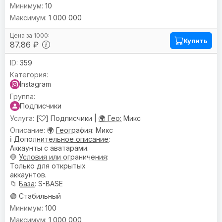
10
1 000 000
Купить
87.86 ₽
359
Instagram
Подписчики
[
] Подписчики |
🌍 Гео:
Микс
🌍
География
: Микс
ℹ️
Дополнительное описание
:
Аккаунты с аватарами.
🛑
Условия или ограничения
:
Только для открытых
аккаунтов.
📁
База
: S-BASE
🟢 Стабильный
100
1 000 000