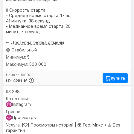
🚦 Скорость старта:
- Среднее время старта: 1 час,
41 минута, 38 секунд
- Медианное время старта: 20
минут, 7 секунд
↩️
Доступна кнопка отмены
🟢 Стабильный
5
500 000
Купить
62.496 ₽
298
Instagram
Просмотры
[
] Просмотры историй |
🌍 Гео:
Микс •
⚠️
Без
гарантии