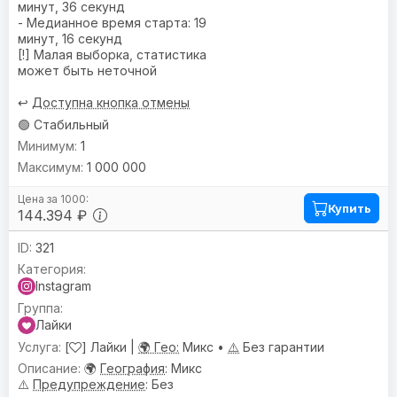
минут, 36 секунд
- Медианное время старта: 19
минут, 16 секунд
[!] Малая выборка, статистика
может быть неточной
↩️
Доступна кнопка отмены
🟢 Стабильный
1
1 000 000
Купить
144.394 ₽
321
Instagram
Лайки
[
] Лайки |
🌍 Гео:
Микс •
⚠️
Без гарантии
🌍
География
: Микс
⚠️
Предупреждениe
: Без