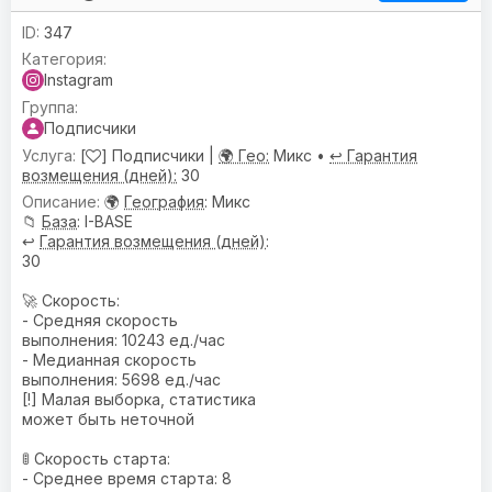
347
Instagram
Подписчики
[
] Подписчики |
🌍 Гео:
Микс •
↩️ Гарантия
возмещения (дней):
30
🌍
География
: Микс
📁
База
: I-BASE
↩️
Гарантия возмещения (дней)
:
30
🚀 Скорость:
- Средняя скорость
выполнения: 10243 ед./час
- Медианная скорость
выполнения: 5698 ед./час
[!] Малая выборка, статистика
может быть неточной
🚦 Скорость старта:
- Среднее время старта: 8