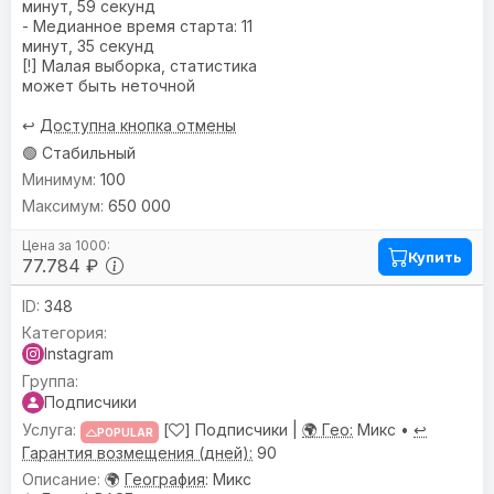
минут, 59 секунд
- Медианное время старта: 11
минут, 35 секунд
[!] Малая выборка, статистика
может быть неточной
↩️
Доступна кнопка отмены
🟢 Стабильный
100
650 000
Купить
77.784 ₽
348
Instagram
Подписчики
[
] Подписчики |
🌍 Гео:
Микс •
↩️
POPULAR
Гарантия возмещения (дней):
90
🌍
География
: Микс