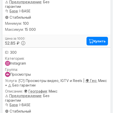
⚠️
Предупреждениe
: Без
гарантии
📁
База
: I-BASE
🟢 Стабильный
100
15 000
Купить
52.85 ₽
300
Instagram
Просмотры
[
] Просмотры видео, IGTV и Reels |
🌍 Гео:
Микс
•
⚠️
Без гарантии
🌍
География
: Микс
⚠️
Предупреждениe
: Без
гарантии
📁
База
: I-BASE
🟢 Стабильный