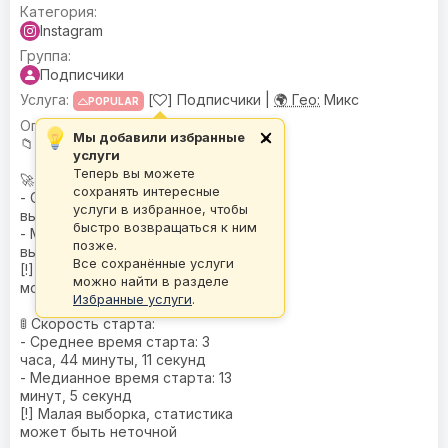
Instagram
Подписчики
[
] Подписчики |
🌍 Гео:
Микс
POPULAR
🌍
География
: Микс
Мы добавили избранные
×
📁
База
: I-BASE
услуги
Теперь вы можете
🚀 Скорость:
сохранять интересные
- Средняя скорость
услуги в избранное, чтобы
выполнения: 1199 ед./час
быстро возвращаться к ним
- Медианная скорость
позже.
выполнения: 61 ед./час
Все сохранённые услуги
[!] Малая выборка, статистика
можно найти в разделе
может быть неточной
Избранные услуги
.
🚦 Скорость старта:
- Среднее время старта: 3
часа, 44 минуты, 11 секунд
- Медианное время старта: 13
минут, 5 секунд
[!] Малая выборка, статистика
может быть неточной