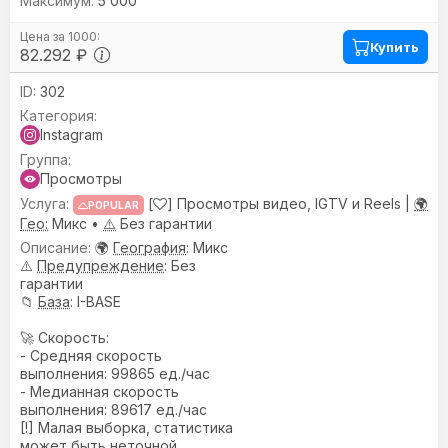
5 000
Купить
82.292 ₽
302
Instagram
Просмотры
[
] Просмотры видео, IGTV и Reels |
🌍
POPULAR
Гео:
Микс •
⚠️
Без гарантии
🌍
География
: Микс
⚠️
Предупреждениe
: Без
гарантии
📁
База
: I-BASE
🚀 Скорость:
- Средняя скорость
выполнения: 99865 ед./час
- Медианная скорость
выполнения: 89617 ед./час
[!] Малая выборка, статистика
может быть неточной