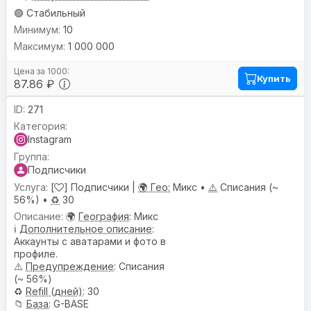
🟢 Стабильный
10
1 000 000
Купить
87.86 ₽
271
Instagram
Подписчики
[
] Подписчики |
🌍 Гео:
Микс •
⚠️
Списания (~
56%) •
♻️
30
🌍
География
: Микс
ℹ️
Дополнительное описание
:
Аккаунты с аватарами и фото в
профиле.
⚠️
Предупреждениe
: Списания
(~ 56%)
♻️
Refill (дней)
: 30
📁
База
: G-BASE