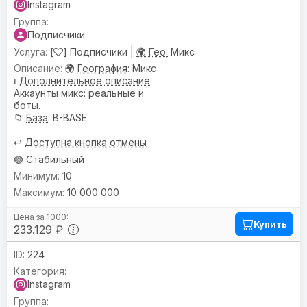
Instagram
Подписчики
[
] Подписчики |
🌍 Гео:
Микс
🌍
География
: Микс
ℹ️
Дополнительное описание
:
Аккаунты микс: реальные и
боты.
📁
База
: B-BASE
↩️
Доступна кнопка отмены
🟢 Стабильный
10
10 000 000
Купить
233.129 ₽
224
Instagram