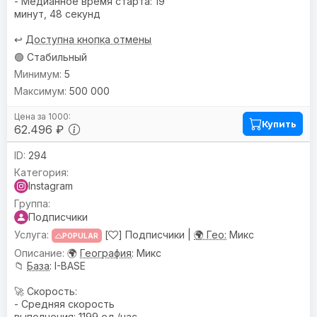
- Медианное время старта: 19
минут, 48 секунд
↩️
Доступна кнопка отмены
🟢 Стабильный
5
500 000
Купить
62.496 ₽
294
Instagram
Подписчики
[
] Подписчики |
🌍 Гео:
Микс
POPULAR
🌍
География
: Микс
📁
База
: I-BASE
🚀 Скорость:
- Средняя скорость
выполнения: 1199 ед./час