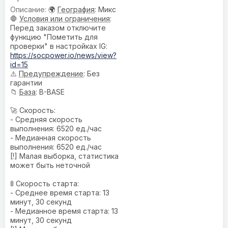
🌍
География
: Микс
🛑
Условия или ограничения
:
Перед заказом отключите
функцию "Пометить для
проверки" в настройках IG:
https://socpower.io/news/view?
id=15
⚠️
Предупреждениe
: Без
гарантии
📁
База
: B-BASE
🚀 Скорость:
- Средняя скорость
выполнения: 6520 ед./час
- Медианная скорость
выполнения: 6520 ед./час
[!] Малая выборка, статистика
может быть неточной
🚦 Скорость старта:
- Среднее время старта: 13
минут, 30 секунд
- Медианное время старта: 13
минут, 30 секунд