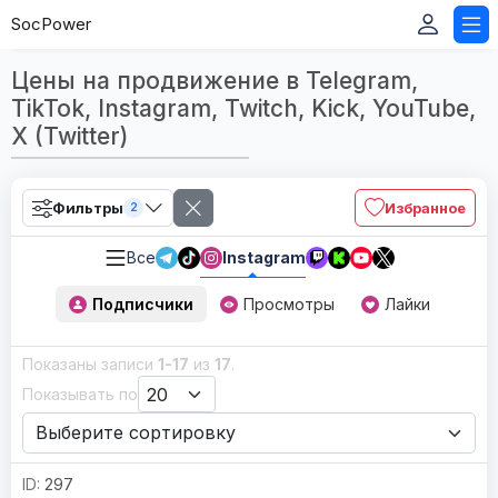
SocPower
Цены на продвижение в Telegram,
TikTok, Instagram, Twitch, Kick, YouTube,
X (Twitter)
Фильтры
Избранное
2
Все
Instagram
Подписчики
Просмотры
Лайки
Показаны записи
1-17
из
17
.
Показывать по
297