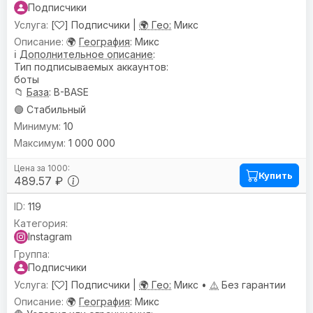
Подписчики
[
] Подписчики |
🌍 Гео:
Микс
🌍
География
: Микс
ℹ️
Дополнительное описание
:
Тип подписываемых аккаунтов:
боты
📁
База
: B-BASE
🟢 Стабильный
10
1 000 000
Купить
489.57 ₽
119
Instagram
Подписчики
[
] Подписчики |
🌍 Гео:
Микс •
⚠️
Без гарантии
🌍
География
: Микс