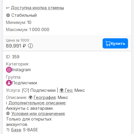
↩️
Доступна кнопка отмены
🟢 Стабильный
10
1 000 000
Купить
89.991 ₽
359
Instagram
Подписчики
[
] Подписчики |
🌍 Гео:
Микс
🌍
География
: Микс
ℹ️
Дополнительное описание
:
Аккаунты с аватарами.
🛑
Условия или ограничения
:
Только для открытых
аккаунтов.
📁
База
: S-BASE