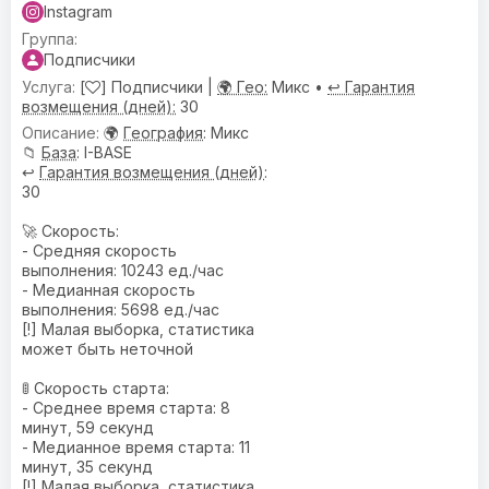
Instagram
Подписчики
[
] Подписчики |
🌍 Гео:
Микс •
↩️ Гарантия
возмещения (дней):
30
🌍
География
: Микс
📁
База
: I-BASE
↩️
Гарантия возмещения (дней)
:
30
🚀 Скорость:
- Средняя скорость
выполнения: 10243 ед./час
- Медианная скорость
выполнения: 5698 ед./час
[!] Малая выборка, статистика
может быть неточной
🚦 Скорость старта:
- Среднее время старта: 8
минут, 59 секунд
- Медианное время старта: 11
минут, 35 секунд
[!] Малая выборка, статистика