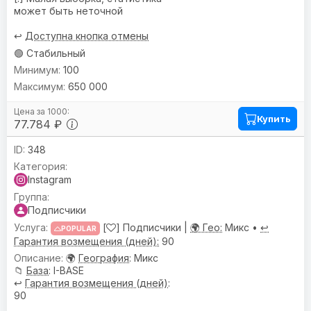
может быть неточной
↩️
Доступна кнопка отмены
🟢 Стабильный
100
650 000
Купить
77.784 ₽
348
Instagram
Подписчики
[
] Подписчики |
🌍 Гео:
Микс •
↩️
POPULAR
Гарантия возмещения (дней):
90
🌍
География
: Микс
📁
База
: I-BASE
↩️
Гарантия возмещения (дней)
:
90