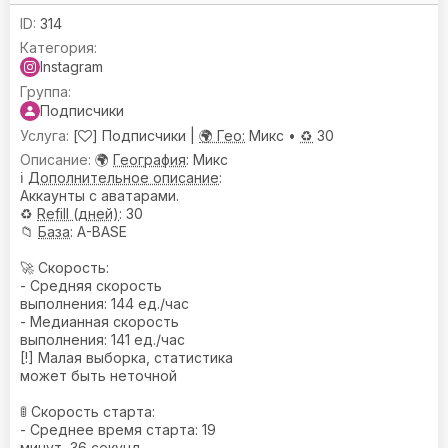
314
Instagram
Подписчики
[
] Подписчики |
🌍 Гео:
Микс •
♻️
30
🌍
География
: Микс
ℹ️
Дополнительное описание
:
Аккаунты с аватарами.
♻️
Refill (дней)
: 30
📁
База
: A-BASE
🚀 Скорость:
- Средняя скорость
выполнения: 144 ед./час
- Медианная скорость
выполнения: 141 ед./час
[!] Малая выборка, статистика
может быть неточной
🚦 Скорость старта:
- Среднее время старта: 19
минут, 36 секунд