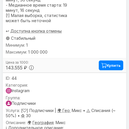
- Медианное время старта: 19
минут, 16 секунд
[!] Малая выборка, статистика
может быть неточной
↩️
Доступна кнопка отмены
🟢 Стабильный
1
1 000 000
Купить
143.555 ₽
44
Instagram
Подписчики
[
] Подписчики |
🌍 Гео:
Микс •
⚠️
Списания (~
50%) •
♻️
30
🌍
География
: Микс
ℹ️
Дополнительное описание
: