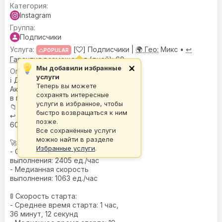
Instagram
Подписчики
[
] Подписчики |
🌍 Гео:
Микс •
↩️
POPULAR
Гарантия возмещения (дней):
60
Мы добавили избранные
×
🌍
География
: Микс
услуги
ℹ️
Дополнительное описание
:
Теперь вы можете
Аккаунты с аватарами или фото
сохранять интересные
в профиле.
услуги в избранное, чтобы
📁
База
: I-BASE
быстро возвращаться к ним
↩️
Гарантия возмещения (дней)
:
позже.
60
Все сохранённые услуги
можно найти в разделе
🚀 Скорость:
Избранные услуги
.
- Средняя скорость
выполнения: 2405 ед./час
- Медианная скорость
выполнения: 1063 ед./час
🚦 Скорость старта:
- Среднее время старта: 1 час,
36 минут, 12 секунд