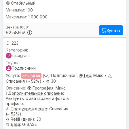
🟢 Стабильный
100
1 000 000
Купить
92.589 ₽
223
Instagram
Подписчики
[
] Подписчики |
🌍 Гео:
Микс •
⚠️
POPULAR
Списания (~ 52%) •
♻️
30
🌍
География
: Микс
ℹ️
Дополнительное описание
:
Аккаунты с аватарами и фото в
профиле.
⚠️
Предупреждениe
: Списания
(~ 52%)
♻️
Refill (дней)
: 30
📁
База
: G-BASE