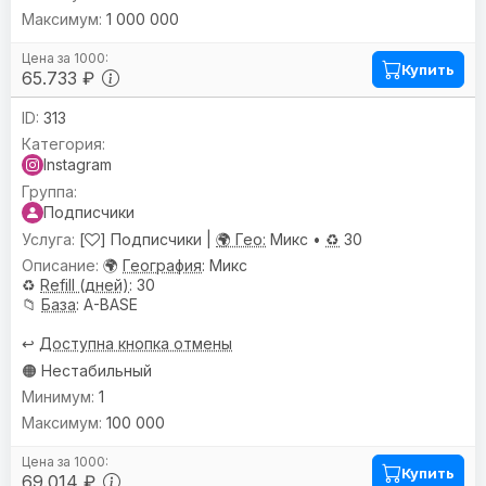
1 000 000
Купить
65.733 ₽
313
Instagram
Подписчики
[
] Подписчики |
🌍 Гео:
Микс •
♻️
30
🌍
География
: Микс
♻️
Refill (дней)
: 30
📁
База
: A-BASE
↩️
Доступна кнопка отмены
🟠 Нестабильный
1
100 000
Купить
69.014 ₽