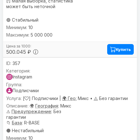
[!] Малая выборка, статистика
может быть неточной
🟢 Стабильный
10
5 000 000
Купить
500.045 ₽
357
Instagram
Подписчики
[
] Подписчики |
🌍 Гео:
Микс •
⚠️
Без гарантии
🌍
География
: Микс
⚠️
Предупреждениe
: Без
гарантии
📁
База
: R-BASE
🟠 Нестабильный
10