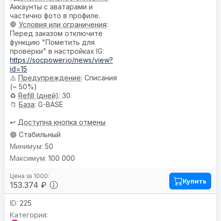
Аккаунты с аватарами и
частично фото в профиле.
🛑
Условия или ограничения
:
Перед заказом отключите
функцию "Пометить для
проверки" в настройках IG:
https://socpower.io/news/view?
id=15
⚠️
Предупреждениe
: Списания
(~ 50%)
♻️
Refill (дней)
: 30
📁
База
: G-BASE
↩️
Доступна кнопка отмены
🟢 Стабильный
50
100 000
Купить
153.374 ₽
225