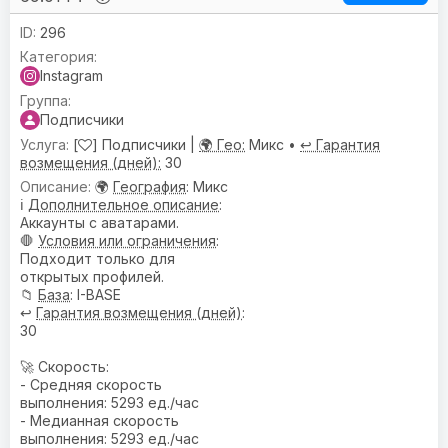
296
Instagram
Подписчики
[
] Подписчики |
🌍 Гео:
Микс •
↩️ Гарантия
возмещения (дней):
30
🌍
География
: Микс
ℹ️
Дополнительное описание
:
Аккаунты с аватарами.
🛑
Условия или ограничения
:
Подходит только для
открытых профилей.
📁
База
: I-BASE
↩️
Гарантия возмещения (дней)
:
30
🚀 Скорость:
- Средняя скорость
выполнения: 5293 ед./час
- Медианная скорость
выполнения: 5293 ед./час