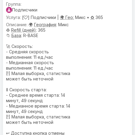
Подписчики
[
] Подписчики |
🌍 Гео:
Микс •
♻️
365
🌍
География
: Микс
♻️
Refill (дней)
: 365
📁
База
: R-BASE
🚀 Скорость:
- Средняя скорость
выполнения: 11 ед./час
- Медианная скорость
выполнения: 11 ед./час
[!] Малая выборка, статистика
может быть неточной
🚦 Скорость старта:
- Среднее время старта: 14
минут, 49 секунд
- Медианное время старта: 14
минут, 49 секунд
[!] Малая выборка, статистика
может быть неточной
↩️
Доступна кнопка отмены