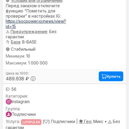
🛑
Условия или ограничения
:
Перед заказом отключите
функцию "Пометить для
проверки" в настройках IG:
https://socpower.io/news/view?
id=15
⚠️
Предупреждениe
: Без
гарантии
📁
База
: B-BASE
🟢 Стабильный
10
1 000 000
Купить
489.938 ₽
56
Instagram
Подписчики
[
] Подписчики |
🌍 Гео:
Микс •
⚠️
Без
POPULAR
гарантии