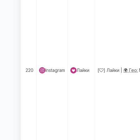
220
Instagram
Лайки
[
] Лайки |
🌍 Гео: