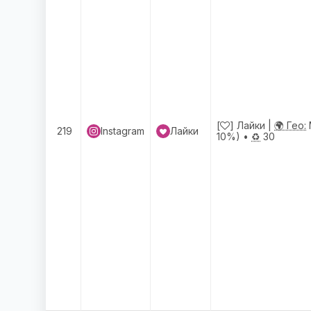
[
] Лайки |
🌍 Гео:
219
Instagram
Лайки
10%) •
♻️
30