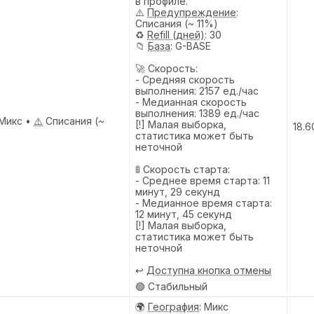
в профиле.
⚠️
Предупреждениe
:
Списания (~ 11%)
♻️
Refill (дней)
: 30
📁
База
: G-BASE
🚀 Скорость:
- Средняя скорость
выполнения: 2157 ед./час
- Медианная скорость
выполнения: 1389 ед./час
Микс •
⚠️
Списания (~
[!] Малая выборка,
18.6
статистика может быть
неточной
🚦 Скорость старта:
- Среднее время старта: 11
минут, 29 секунд
- Медианное время старта:
12 минут, 45 секунд
[!] Малая выборка,
статистика может быть
неточной
↩️
Доступна кнопка отмены
🟢 Стабильный
🌍
География
: Микс