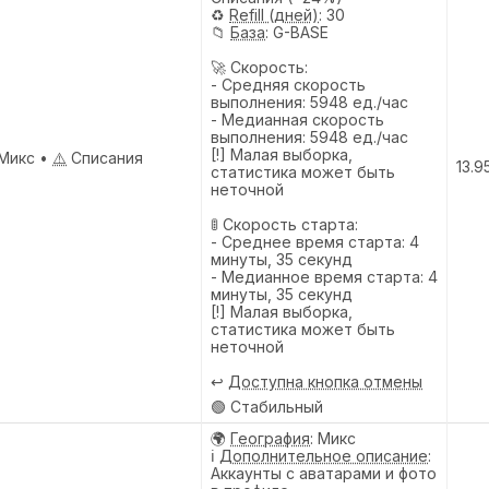
♻️
Refill (дней)
: 30
📁
База
: G-BASE
🚀 Скорость:
- Средняя скорость
выполнения: 5948 ед./час
- Медианная скорость
выполнения: 5948 ед./час
[!] Малая выборка,
Микс •
⚠️
Списания
13.9
статистика может быть
неточной
🚦 Скорость старта:
- Среднее время старта: 4
минуты, 35 секунд
- Медианное время старта: 4
минуты, 35 секунд
[!] Малая выборка,
статистика может быть
неточной
↩️
Доступна кнопка отмены
🟢 Стабильный
🌍
География
: Микс
ℹ️
Дополнительное описание
:
Аккаунты с аватарами и фото