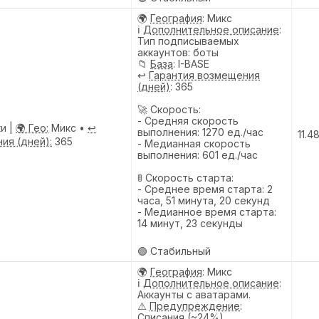
🌍
География
: Микс
ℹ️
Дополнительное описание
:
Тип подписываемых
аккаунтов: боты
📁
База
: I-BASE
↩️
Гарантия возмещения
(дней)
: 365
🚀 Скорость:
- Средняя скорость
ки |
🌍 Гео:
Микс •
↩️
выполнения: 1270 ед./час
11.4
ия (дней):
365
- Медианная скорость
выполнения: 601 ед./час
🚦 Скорость старта:
- Среднее время старта: 2
часа, 51 минута, 20 секунд
- Медианное время старта:
14 минут, 23 секунды
🟢 Стабильный
🌍
География
: Микс
ℹ️
Дополнительное описание
:
Аккаунты с аватарами.
⚠️
Предупреждениe
:
Списания (~24%)