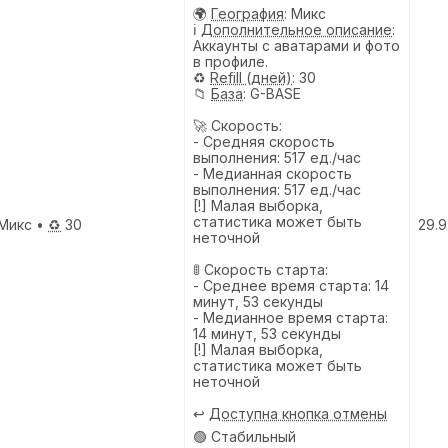
🌍
География
: Микс
ℹ️
Дополнительное описание
:
Аккаунты с аватарами и фото
в профиле.
♻️
Refill (дней)
: 30
📁
База
: G-BASE
🚀 Скорость:
- Средняя скорость
выполнения: 517 ед./час
- Медианная скорость
выполнения: 517 ед./час
[!] Малая выборка,
статистика может быть
Микс •
♻️
30
29.9
неточной
🚦 Скорость старта:
- Среднее время старта: 14
минут, 53 секунды
- Медианное время старта:
14 минут, 53 секунды
[!] Малая выборка,
статистика может быть
неточной
↩️
Доступна кнопка отмены
🟢 Стабильный