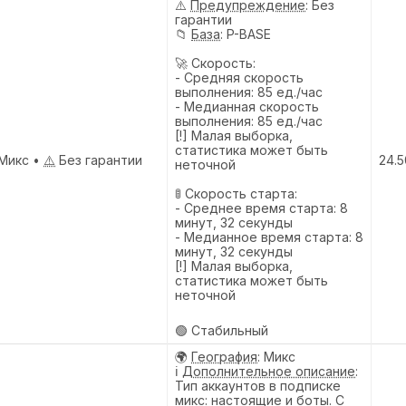
⚠️
Предупреждениe
: Без
гарантии
📁
База
: P-BASE
🚀 Скорость:
- Средняя скорость
выполнения: 85 ед./час
- Медианная скорость
выполнения: 85 ед./час
[!] Малая выборка,
статистика может быть
Микс •
⚠️
Без гарантии
24.5
неточной
🚦 Скорость старта:
- Среднее время старта: 8
минут, 32 секунды
- Медианное время старта: 8
минут, 32 секунды
[!] Малая выборка,
статистика может быть
неточной
🟢 Стабильный
🌍
География
: Микс
ℹ️
Дополнительное описание
:
Тип аккаунтов в подписке
микс: настоящие и боты. С