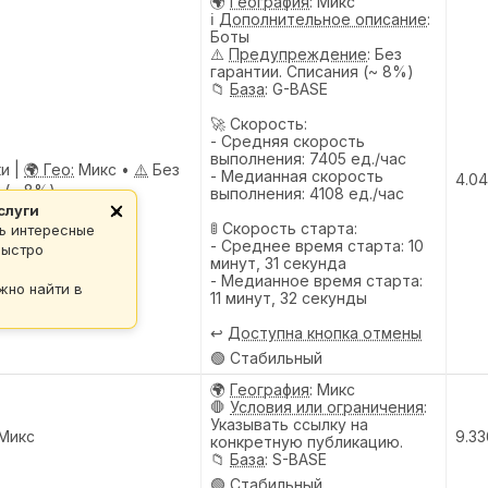
🌍
География
: Микс
ℹ️
Дополнительное описание
:
Боты
⚠️
Предупреждениe
: Без
гарантии. Списания (~ 8%)
📁
База
: G-BASE
🚀 Скорость:
- Средняя скорость
выполнения: 7405 ед./час
ки |
🌍 Гео:
Микс •
⚠️
Без
- Медианная скорость
4.04
 (~ 8%)
выполнения: 4108 ед./час
слуги
×
🚦 Скорость старта:
ь интересные
- Среднее время старта: 10
быстро
минут, 31 секунда
- Медианное время старта:
жно найти в
11 минут, 32 секунды
↩️
Доступна кнопка отмены
🟢 Стабильный
🌍
География
: Микс
🛑
Условия или ограничения
:
Указывать ссылку на
Микс
9.33
конкретную публикацию.
📁
База
: S-BASE
🟢 Стабильный