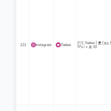
[
] Лайки |
🌍 Гео:
222
Instagram
Лайки
11%) •
♻️
30