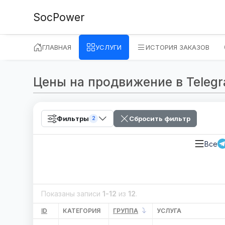
SocPower
ГЛАВНАЯ
УСЛУГИ
ИСТОРИЯ ЗАКАЗОВ
Цены на продвижение в Telegram
Фильтры
Сбросить фильтр
2
Все
Показаны записи
1-12
из
12
.
ID
КАТЕГОРИЯ
ГРУППА
УСЛУГА