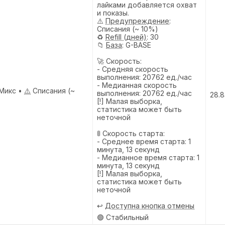
лайками добавляется охват
и показы.
⚠️
Предупреждениe
:
Списания (~ 10%)
♻️
Refill (дней)
: 30
📁
База
: G-BASE
🚀 Скорость:
- Средняя скорость
выполнения: 20762 ед./час
- Медианная скорость
Микс •
⚠️
Списания (~
выполнения: 20762 ед./час
28.8
[!] Малая выборка,
статистика может быть
неточной
🚦 Скорость старта:
- Среднее время старта: 1
минута, 13 секунд
- Медианное время старта: 1
минута, 13 секунд
[!] Малая выборка,
статистика может быть
неточной
↩️
Доступна кнопка отмены
🟢 Стабильный