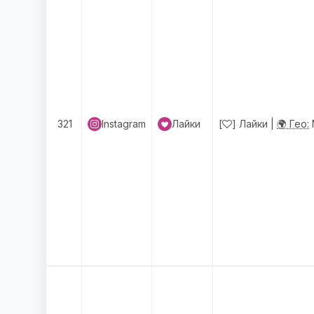
321
Instagram
Лайки
[
] Лайки |
🌍 Гео: