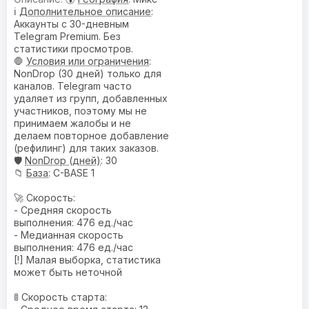
ℹ️
Дополнительное описание
:
Аккаунты с 30-дневным
Telegram Premium. Без
статистики просмотров.
🛑
Условия или ограничения
:
NonDrop (30 дней) только для
каналов. Telegram часто
удаляет из групп, добавленных
участников, поэтому мы не
принимаем жалобы и не
делаем повторное добавление
(рефилинг) для таких заказов.
🛡️
NonDrop (дней)
: 30
📁
База
: C-BASE 1
🚀 Скорость:
- Средняя скорость
выполнения: 476 ед./час
- Медианная скорость
выполнения: 476 ед./час
[!] Малая выборка, статистика
может быть неточной
🚦 Скорость старта: