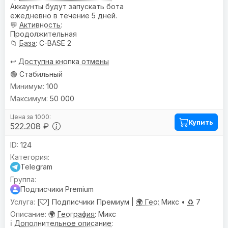
Аккаунты будут запускать бота
ежедневно в течение 5 дней.
💬
Активность
:
Продолжительная
📁
База
: C-BASE 2
↩️
Доступна кнопка отмены
🟢 Стабильный
100
50 000
Купить
522.208 ₽
124
Telegram
Подписчики Premium
[
] Подписчики Премиум |
🌍 Гео:
Микс •
♻️
7
🌍
География
: Микс
ℹ️
Дополнительное описание
: