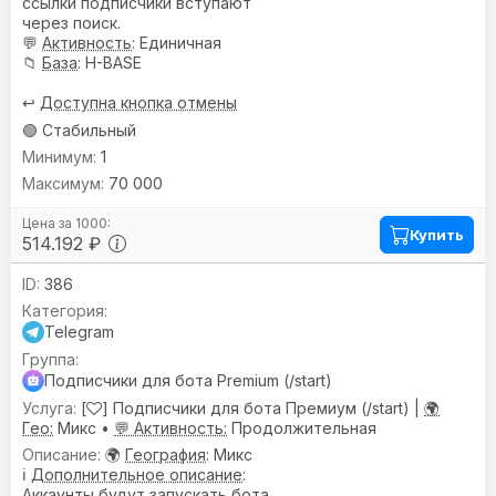
ссылки подписчики вступают
через поиск.
💬
Активность
: Единичная
📁
База
: H-BASE
↩️
Доступна кнопка отмены
🟢 Стабильный
1
70 000
Купить
514.192 ₽
386
Telegram
Подписчики для бота Premium (/start)
[
] Подписчики для бота Премиум (/start) |
🌍
Гео:
Микс •
💬 Активность:
Продолжительная
🌍
География
: Микс
ℹ️
Дополнительное описание
:
Аккаунты будут запускать бота