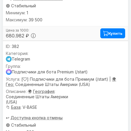
🟢 Стабильный
1
39 500
Купить
680.982 ₽
382
Telegram
Подписчики для бота Premium (/start)
[
] Подписчики для бота Премиум (/start) |
🌍
Гео:
Соединенные Штаты Америки (USA)
🌍
География
:
Соединенные Штаты Америки
(USA)
📁
База
: V-BASE
↩️
Доступна кнопка отмены
🟢 Стабильный