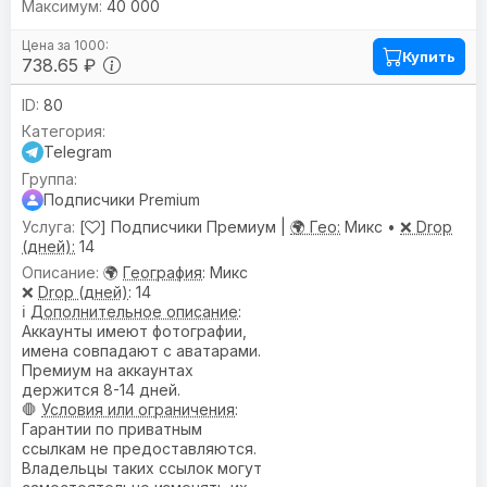
40 000
Купить
738.65 ₽
80
Telegram
Подписчики Premium
[
] Подписчики Премиум |
🌍 Гео:
Микс •
❌ Drop
(дней):
14
🌍
География
: Микс
❌
Drop (дней)
: 14
ℹ️
Дополнительное описание
:
Аккаунты имеют фотографии,
имена совпадают с аватарами.
Премиум на аккаунтах
держится 8-14 дней.
🛑
Условия или ограничения
:
Гарантии по приватным
ссылкам не предоставляются.
Владельцы таких ссылок могут