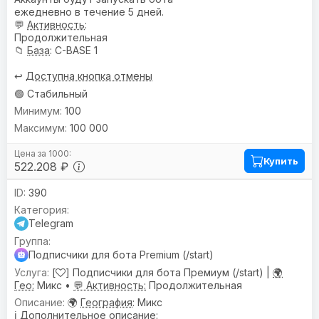
ежедневно в течение 5 дней.
💬
Активность
:
Продолжительная
📁
База
: C-BASE 1
↩️
Доступна кнопка отмены
🟢 Стабильный
100
100 000
Купить
522.208 ₽
390
Telegram
Подписчики для бота Premium (/start)
[
] Подписчики для бота Премиум (/start) |
🌍
Гео:
Микс •
💬 Активность:
Продолжительная
🌍
География
: Микс
ℹ️
Дополнительное описание
: