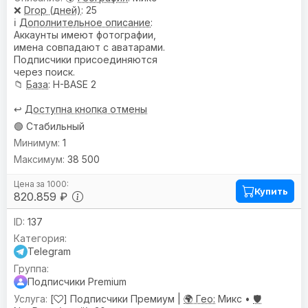
❌
Drop (дней)
: 25
ℹ️
Дополнительное описание
:
Аккаунты имеют фотографии,
имена совпадают с аватарами.
Подписчики присоединяются
через поиск.
📁
База
: H-BASE 2
↩️
Доступна кнопка отмены
🟢 Стабильный
1
38 500
Купить
820.859 ₽
137
Telegram
Подписчики Premium
[
] Подписчики Премиум |
🌍 Гео:
Микс •
🛡️