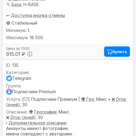
📁
База
: H-BASE
↩️
Доступна кнопка отмены
🟢 Стабильный
1
18 500
Купить
915.01 ₽
135
Telegram
Подписчики Premium
[
] Подписчики Премиум |
🌍 Гео:
Микс •
❌ Drop
(дней):
30
🌍
География
: Микс
❌
Drop (дней)
: 30
ℹ️
Дополнительное описание
:
Аккаунты имеют фотографии,
имена совпадают с аватарами.