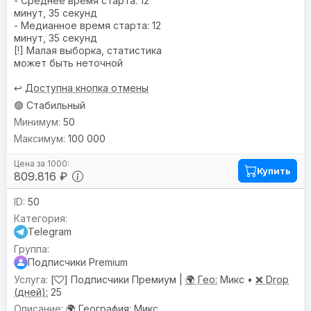
- Среднее время старта: 12
минут, 35 секунд
- Медианное время старта: 12
минут, 35 секунд
[!] Малая выборка, статистика
может быть неточной
↩️
Доступна кнопка отмены
🟢 Стабильный
50
100 000
Купить
809.816 ₽
50
Telegram
Подписчики Premium
[
] Подписчики Премиум |
🌍 Гео:
Микс •
❌ Drop
(дней):
25
🌍
География
: Микс