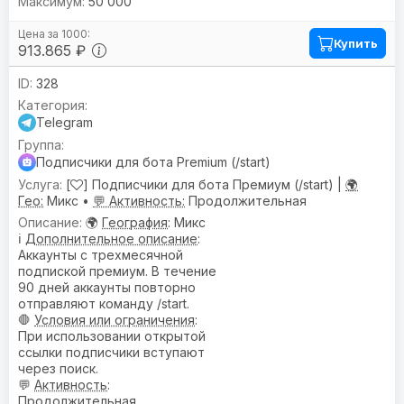
50 000
Купить
913.865 ₽
328
Telegram
Подписчики для бота Premium (/start)
[
] Подписчики для бота Премиум (/start) |
🌍
Гео:
Микс •
💬 Активность:
Продолжительная
🌍
География
: Микс
ℹ️
Дополнительное описание
:
Аккаунты с трехмесячной
подпиской премиум. В течение
90 дней аккаунты повторно
отправляют команду /start.
🛑
Условия или ограничения
:
При использовании открытой
ссылки подписчики вступают
через поиск.
💬
Активность
:
Продолжительная