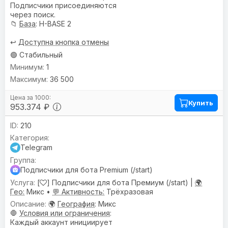
Подписчики присоединяются
через поиск.
📁
База
: H-BASE 2
↩️
Доступна кнопка отмены
🟢 Стабильный
1
36 500
Купить
953.374 ₽
210
Telegram
Подписчики для бота Premium (/start)
[
] Подписчики для бота Премиум (/start) |
🌍
Гео:
Микс •
💬 Активность:
Трёхразовая
🌍
География
: Микс
🛑
Условия или ограничения
:
Каждый аккаунт инициирует