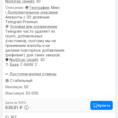
NonDrop (дней):
30
🌍
География
: Микс
ℹ️
Дополнительное описание
:
Аккаунты с 30-дневным
Telegram Premium.
🛑
Условия или ограничения
:
Telegram часто удаляет из
групп, добавленных
участников, поэтому мы не
принимаем жалобы и не
делаем повторное добавление
(рефилинг) для таких заказов.
🛡️
NonDrop (дней)
: 30
📁
База
: C-BASE 2
↩️
Доступна кнопка отмены
🟢 Стабильный
50
50 000
Купить
836.81 ₽
187