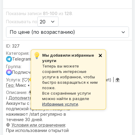
Показаны записи
81-100
из
128
.
Показывать по
327
Мы добавили избранные
×
Telegram
услуги
Теперь вы можете
сохранять интересные
Подписчики для бота Premium (/start)
услуги в избранное, чтобы
[
] Подписчики для бота Премиум (/start) |
🌍
быстро возвращаться к ним
Гео:
Микс •
💬 Активность:
Единичная
позже.
🌍
География
: Микс
Все сохранённые услуги
ℹ️
Дополнительное описание
:
можно найти в разделе
Аккаунты с месячной
Избранные услуги
.
подпиской премиум. Аккаунты
нажимают /start регулярно в
течение 30 дней.
🛑
Условия или ограничения
:
При использовании открытой