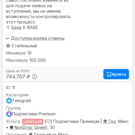
самостоятельно изменять их
для подачи заявок на
вступление, мы не имеем
возможности контролировать
этот процесс.
📁
База
: E-BASE
↩️
Доступна кнопка отмены
🟢 Стабильный
10
100 000
Купить
744.707 ₽
11
Telegram
Подписчики Premium
[
] Подписчики Премиум |
🌍 Гео:
Микс
POPULAR
•
🛡️ NonDrop (дней):
30
🌍
География
: Микс