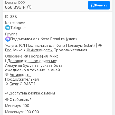
Купить
858.896 ₽
388
Telegram
Подписчики для бота Premium (/start)
[
] Подписчики для бота Премиум (/start) |
🌍
Гео:
Микс •
💬 Активность:
Продолжительная
🌍
География
: Микс
ℹ️
Дополнительное описание
:
Аккаунты будут запускать бота
ежедневно в течение 14 дней.
💬
Активность
:
Продолжительная
📁
База
: C-BASE 1
↩️
Доступна кнопка отмены
🟢 Стабильный
100
100 000