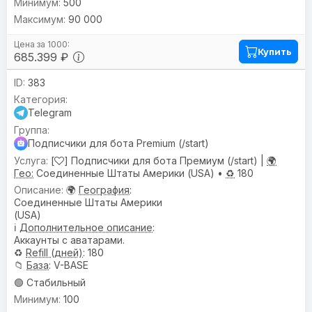
500
90 000
Купить
685.399 ₽
383
Telegram
Подписчики для бота Premium (/start)
[
] Подписчики для бота Премиум (/start) |
🌍
Гео:
Соединенные Штаты Америки (USA) •
♻️
180
🌍
География
:
Соединенные Штаты Америки
(USA)
ℹ️
Дополнительное описание
:
Аккаунты с аватарами.
♻️
Refill (дней)
: 180
📁
База
: V-BASE
🟢 Стабильный
100