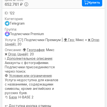
Купить
652.761 ₽
122
Telegram
Подписчики Premium
[
] Подписчики Премиум |
🌍 Гео:
Микс •
❌ Drop
(дней):
20
🌍
География
: Микс
❌
Drop (дней)
: 20
ℹ️
Дополнительное описание
:
Аккаунты с фотографиями.
Подписчики присоединяются
через поиск.
🛑
Условия или ограничения
:
Услуга недоступна для каналов
с названиями, содержащими
символы, кроме английских и
русских букв.
📁
База
: H-BASE 2
↩️
Доступна кнопка отмены