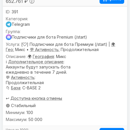
652.761 ₽
391
Telegram
Подписчики для бота Premium (/start)
[
] Подписчики для бота Премиум (/start) |
🌍
Гео:
Микс •
💬 Активность:
Продолжительная
🌍
География
: Микс
ℹ️
Дополнительное описание
:
Аккаунты будут запускать бота
ежедневно в течение 7 дней.
💬
Активность
:
Продолжительная
📁
База
: C-BASE 2
↩️
Доступна кнопка отмены
🟢 Стабильный
100
50 000