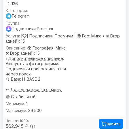
136
Telegram
Подписчики Premium
[
] Подписчики Премиум |
🌍 Гео:
Микс •
❌ Drop
(дней):
15
🌍
География
: Микс
❌
Drop (дней)
: 15
ℹ️
Дополнительное описание
:
Аккаунты с фотографиями.
Подписчики присоединяются
через поиск.
📁
База
: H-BASE 2
↩️
Доступна кнопка отмены
🟢 Стабильный
1
39 500
Купить
562.945 ₽