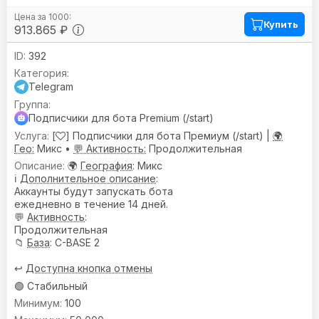
Купить
913.865 ₽
392
Telegram
Подписчики для бота Premium (/start)
[
] Подписчики для бота Премиум (/start) |
🌍
Гео:
Микс •
💬 Активность:
Продолжительная
🌍
География
: Микс
ℹ️
Дополнительное описание
:
Аккаунты будут запускать бота
ежедневно в течение 14 дней.
💬
Активность
:
Продолжительная
📁
База
: C-BASE 2
↩️
Доступна кнопка отмены
🟢 Стабильный
100