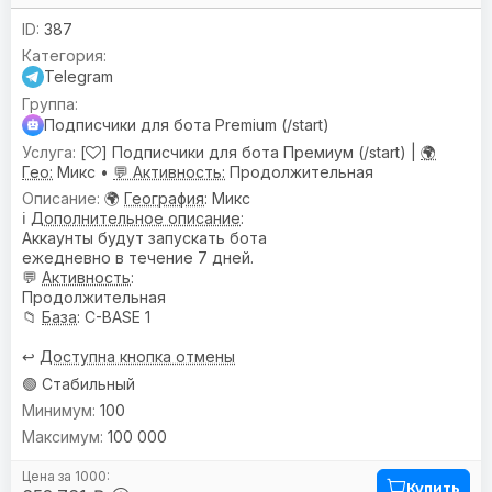
387
Telegram
Подписчики для бота Premium (/start)
[
] Подписчики для бота Премиум (/start) |
🌍
Гео:
Микс •
💬 Активность:
Продолжительная
🌍
География
: Микс
ℹ️
Дополнительное описание
:
Аккаунты будут запускать бота
ежедневно в течение 7 дней.
💬
Активность
:
Продолжительная
📁
База
: C-BASE 1
↩️
Доступна кнопка отмены
🟢 Стабильный
100
100 000
Купить