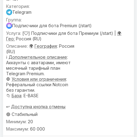
Telegram
Подписчики для бота Premium (/start)
[
] Подписчики для бота Премиум (/start) |
🌍
Гео:
Россия (RU)
🌍
География
: Россия
(RU)
ℹ️
Дополнительное описание
:
Аккаунты с аватарами, имеют
месячный тарифный план
Telegram Premium.
🛑
Условия или ограничения
:
Реферальный ссылки Notcoin
без гарантии.
📁
База
: E-BASE
↩️
Доступна кнопка отмены
🟢 Стабильный
20
60 000