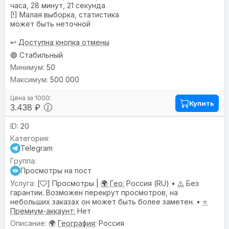
часа, 28 минут, 21 секунда
[!] Малая выборка, статистика
может быть неточной
↩️
Доступна кнопка отмены
🟢 Стабильный
50
500 000
Купить
3.438 ₽
20
Telegram
Просмотры на пост
[
] Просмотры |
🌍 Гео:
Россия (RU) •
⚠️
Без
гарантии. Возможен перекрут просмотров, на
небольших заказах он может быть более заметен. •
⭐
Премиум-аккаунт:
Нет
🌍
География
: Россия