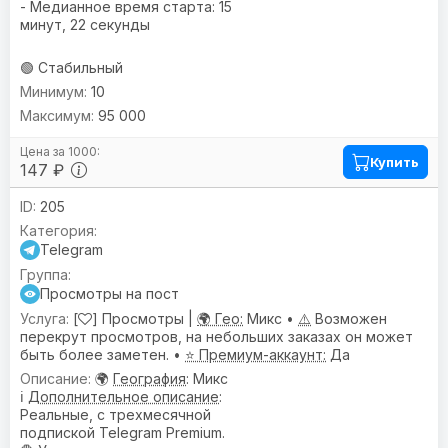
- Медианное время старта: 15
минут, 22 секунды
🟢 Стабильный
10
95 000
Купить
147 ₽
205
Telegram
Просмотры на пост
[
] Просмотры |
🌍 Гео:
Микс •
⚠️
Возможен
перекрут просмотров, на небольших заказах он может
быть более заметен. •
⭐ Премиум-аккаунт:
Да
🌍
География
: Микс
ℹ️
Дополнительное описание
:
Реальные, с трехмесячной
подпиской Telegram Premium.