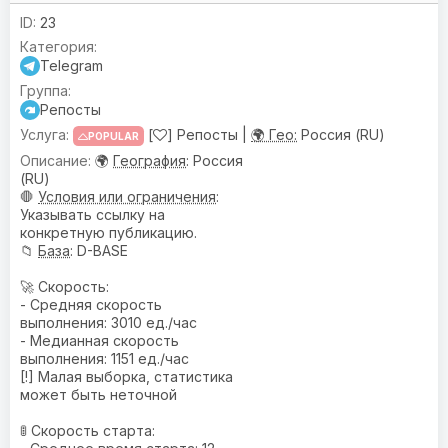
23
Telegram
Репосты
[
] Репосты |
🌍 Гео:
Россия (RU)
POPULAR
🌍
География
: Россия
(RU)
🛑
Условия или ограничения
:
Указывать ссылку на
конкретную публикацию.
📁
База
: D-BASE
🚀 Скорость:
- Средняя скорость
выполнения: 3010 ед./час
- Медианная скорость
выполнения: 1151 ед./час
[!] Малая выборка, статистика
может быть неточной
🚦 Скорость старта: