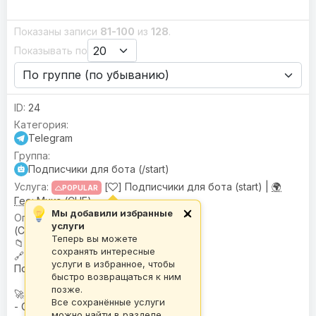
Показаны записи
81-100
из
128
.
Показывать по
24
Telegram
Подписчики для бота (/start)
[
] Подписчики для бота (start) |
🌍
POPULAR
Гео:
Микс (СНГ)
Мы добавили избранные
×
🌍
География
: Микс
услуги
(СНГ)
Теперь вы можете
📁
База
: D-BASE
сохранять интересные
🔗
Поддержка рефералов
:
услуги в избранное, чтобы
Поддерживает
быстро возвращаться к ним
позже.
🚀 Скорость:
Все сохранённые услуги
- Средняя скорость
можно найти в разделе