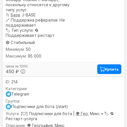
поскольку относятся к другому
типу услуг.
📁
База
: J-BASE
🔗
Поддержка рефералов
: Не
поддерживает
🏷️
Тип услуги
: 🔄
Поддерживает рестарт
🟢 Стабильный
50
95 000
Купить
450 ₽
214
Telegram
Подписчики для бота (/start)
[
] Подписчики для бота |
🌍 Гео:
Микс •
🏷️
🔁
Рестарт-услуга
🌍
География
: Микс