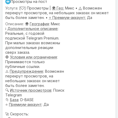
Просмотры на пост
[
] Просмотры |
🌍 Гео:
Микс •
⚠️
Возможен
перекрут просмотров, на небольших заказах он может
быть более заметен. •
⭐ Премиум-аккаунт:
Да
🌍
География
: Микс
ℹ️
Дополнительное описание
:
Реальные, с годовой
подпиской Telegram Premium.
При малых заказах возможны
дополнительные реакции
сверх заказа.
🛑
Условия или ограничения
:
Принимаются только
публичные ссылки.
⚠️
Предупреждениe
: Возможен
перекрут просмотров, на
небольших заказах он может
быть более заметен.
🔍
Источник просмотров
: Поиск
Telegram
📁
База
: D-BASE
⭐
Премиум-аккаунт
: Да
🚀 Скорость: