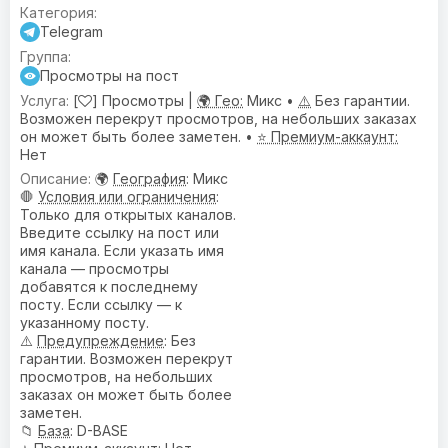
Telegram
Просмотры на пост
[
] Просмотры |
🌍 Гео:
Микс •
⚠️
Без гарантии.
Возможен перекрут просмотров, на небольших заказах
он может быть более заметен. •
⭐ Премиум-аккаунт:
Нет
🌍
География
: Микс
🛑
Условия или ограничения
:
Только для открытых каналов.
Введите ссылку на пост или
имя канала. Если указать имя
канала — просмотры
добавятся к последнему
посту. Если ссылку — к
указанному посту.
⚠️
Предупреждениe
: Без
гарантии. Возможен перекрут
просмотров, на небольших
заказах он может быть более
заметен.
📁
База
: D-BASE