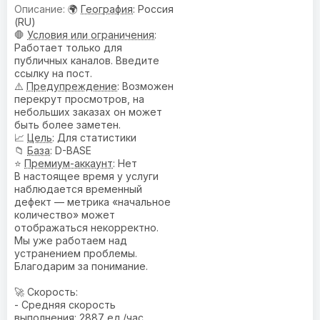
🌍
География
: Россия
(RU)
🛑
Условия или ограничения
:
Работает только для
публичных каналов. Введите
ссылку на пост.
⚠️
Предупреждениe
: Возможен
перекрут просмотров, на
небольших заказах он может
быть более заметен.
📈
Цель
: Для статистики
📁
База
: D-BASE
⭐
Премиум-аккаунт
: Нет
В настоящее время у услуги
наблюдается временный
дефект — метрика «начальное
количество» может
отображаться некорректно.
Мы уже работаем над
устранением проблемы.
Благодарим за понимание.
🚀 Скорость:
- Средняя скорость
выполнения: 2887 ед./час