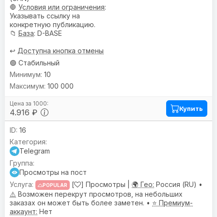
🛑
Условия или ограничения
:
Указывать ссылку на
конкретную публикацию.
📁
База
: D-BASE
↩️
Доступна кнопка отмены
🟢 Стабильный
10
100 000
Купить
4.916 ₽
16
Telegram
Просмотры на пост
[
] Просмотры |
🌍 Гео:
Россия (RU) •
POPULAR
⚠️
Возможен перекрут просмотров, на небольших
заказах он может быть более заметен. •
⭐ Премиум-
аккаунт:
Нет