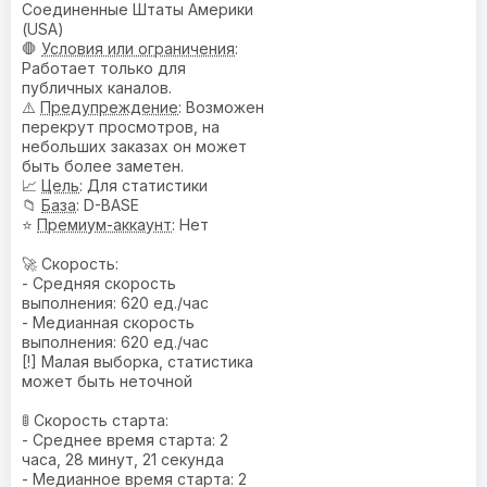
Соединенные Штаты Америки
(USA)
🛑
Условия или ограничения
:
Работает только для
публичных каналов.
⚠️
Предупреждениe
: Возможен
перекрут просмотров, на
небольших заказах он может
быть более заметен.
📈
Цель
: Для статистики
📁
База
: D-BASE
⭐
Премиум-аккаунт
: Нет
🚀 Скорость:
- Средняя скорость
выполнения: 620 ед./час
- Медианная скорость
выполнения: 620 ед./час
[!] Малая выборка, статистика
может быть неточной
🚦 Скорость старта:
- Среднее время старта: 2
часа, 28 минут, 21 секунда
- Медианное время старта: 2