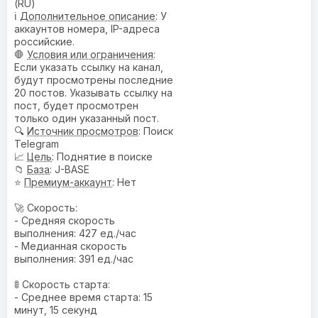
(RU)
ℹ️
Дополнительное описание
: У
аккаунтов номера, IP-адреса
российские.
🛑
Условия или ограничения
:
Если указать ссылку на канал,
будут просмотрены последние
20 постов. Указывать ссылку на
пост, будет просмотрен
только один указанный пост.
🔍
Источник просмотров
: Поиск
Telegram
📈
Цель
: Поднятие в поиске
📁
База
: J-BASE
⭐
Премиум-аккаунт
: Нет
🚀 Скорость:
- Средняя скорость
выполнения: 427 ед./час
- Медианная скорость
выполнения: 391 ед./час
🚦 Скорость старта:
- Среднее время старта: 15
минут, 15 секунд