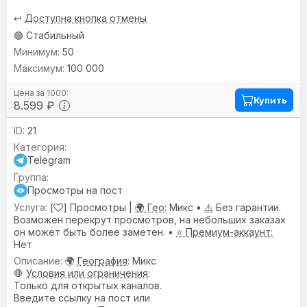
↩️
Доступна кнопка отмены
🟢 Стабильный
50
100 000
Купить
8.599 ₽
21
Telegram
Просмотры на пост
[
] Просмотры |
🌍 Гео:
Микс •
⚠️
Без гарантии.
Возможен перекрут просмотров, на небольших заказах
он может быть более заметен. •
⭐ Премиум-аккаунт:
Нет
🌍
География
: Микс
🛑
Условия или ограничения
:
Только для открытых каналов.
Введите ссылку на пост или