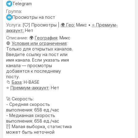
Telegram
Просмотры на пост
[
] Просмотры |
🌍 Гео:
Микс •
⭐ Премиум-
аккаунт:
Нет
🌍
География
: Микс
🛑
Условия или ограничения
:
Только для открытых каналов.
Введите ссылку на пост или
имя канала. Если указать имя
канала — просмотры
добавятся к последнему
посту.
📁
База
: H-BASE
⭐
Премиум-аккаунт
: Нет
🚀 Скорость:
- Средняя скорость
выполнения: 658 ед./час
- Медианная скорость
выполнения: 658 ед./час
[!] Малая выборка, статистика
может быть неточной