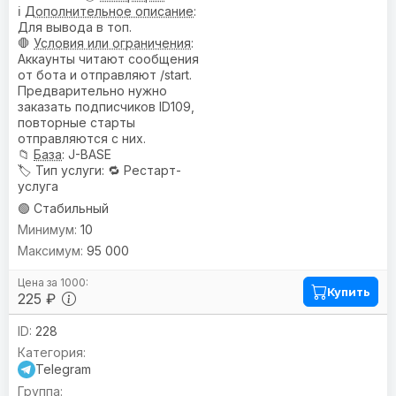
ℹ️
Дополнительное описание
:
Для вывода в топ.
🛑
Условия или ограничения
:
Аккаунты читают сообщения
от бота и отправляют /start.
Предварительно нужно
заказать подписчиков ID109,
повторные старты
отправляются с них.
📁
База
: J-BASE
🏷️
Тип услуги
: 🔁 Рестарт-
услуга
🟢 Стабильный
10
95 000
Купить
225 ₽
228
Telegram