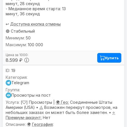
минут, 28 секунд
- Медианное время старта: 13
минут, 36 секунд
↩️
Доступна кнопка отмены
🟢 Стабильный
50
100 000
Купить
8.599 ₽
19
Telegram
Просмотры на пост
[
] Просмотры |
🌍 Гео:
Соединенные Штаты
Америки (USA) •
⚠️
Возможен перекрут просмотров, на
небольших заказах он может быть более заметен. •
⭐
Премиум-аккаунт:
Нет
🌍
География
: