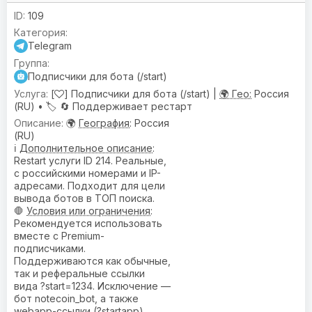
109
Telegram
Подписчики для бота (/start)
[
] Подписчики для бота (/start) |
🌍 Гео:
Россия
(RU) •
🏷️
🔄 Поддерживает рестарт
🌍
География
: Россия
(RU)
ℹ️
Дополнительное описание
:
Restart услуги ID 214. Реальные,
с российскими номерами и IP-
адресами. Подходит для цели
вывода ботов в ТОП поиска.
🛑
Условия или ограничения
:
Рекомендуется использовать
вместе с Premium-
подписчиками.
Поддерживаются как обычные,
так и реферальные ссылки
вида ?start=1234. Исключение —
бот notecoin_bot, а также
webapp-ссылки (?startapp),