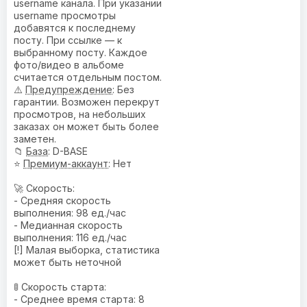
username канала. При указании
username просмотры
добавятся к последнему
посту. При ссылке — к
выбранному посту. Каждое
фото/видео в альбоме
считается отдельным постом.
⚠️
Предупреждениe
: Без
гарантии. Возможен перекрут
просмотров, на небольших
заказах он может быть более
заметен.
📁
База
: D-BASE
⭐
Премиум-аккаунт
: Нет
🚀 Скорость:
- Средняя скорость
выполнения: 98 ед./час
- Медианная скорость
выполнения: 116 ед./час
[!] Малая выборка, статистика
может быть неточной
🚦 Скорость старта:
- Среднее время старта: 8