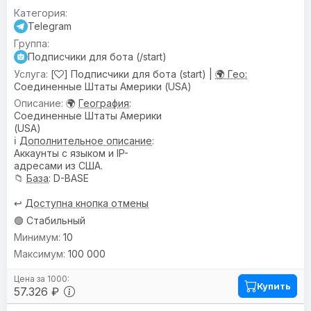
Telegram
Подписчики для бота (/start)
[
] Подписчики для бота (start) |
🌍 Гео:
Соединенные Штаты Америки (USA)
🌍
География
:
Соединенные Штаты Америки
(USA)
ℹ️
Дополнительное описание
:
Аккаунты с языком и IP-
адресами из США.
📁
База
: D-BASE
↩️
Доступна кнопка отмены
🟢 Стабильный
10
100 000
Купить
57.326 ₽