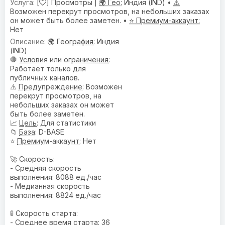
[
] Просмотры |
🌍 Гео:
Индия (IND) •
⚠️
Возможен перекрут просмотров, на небольших заказах
он может быть более заметен. •
⭐ Премиум-аккаунт:
Нет
🌍
География
: Индия
(IND)
🛑
Условия или ограничения
:
Работает только для
публичных каналов.
⚠️
Предупреждениe
: Возможен
перекрут просмотров, на
небольших заказах он может
быть более заметен.
📈
Цель
: Для статистики
📁
База
: D-BASE
⭐
Премиум-аккаунт
: Нет
🚀 Скорость:
- Средняя скорость
выполнения: 8088 ед./час
- Медианная скорость
выполнения: 8824 ед./час
🚦 Скорость старта:
- Среднее время старта: 36