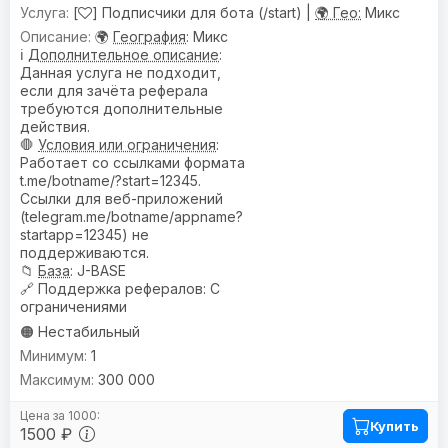
[
] Подписчики для бота (/start) |
🌍 Гео:
Микс
🌍
География
: Микс
ℹ️
Дополнительное описание
:
Данная услуга не подходит,
если для зачёта реферала
требуются дополнительные
действия.
🛑
Условия или ограничения
:
Работает со ссылками формата
t.me/botname/?start=12345.
Ссылки для веб-приложений
(telegram.me/botname/appname?
startapp=12345) не
поддерживаются.
📁
База
: J-BASE
🔗
Поддержка рефералов
: С
ограничениями
🟠 Нестабильный
1
300 000
Купить
1500 ₽