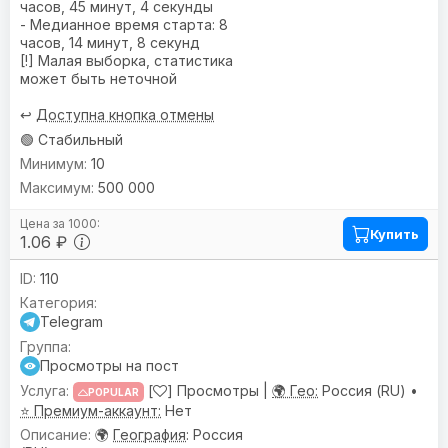
часов, 45 минут, 4 секунды
- Медианное время старта: 8
часов, 14 минут, 8 секунд
[!] Малая выборка, статистика
может быть неточной
↩️
Доступна кнопка отмены
🟢 Стабильный
10
500 000
Купить
1.06 ₽
110
Telegram
Просмотры на пост
[
] Просмотры |
🌍 Гео:
Россия (RU) •
POPULAR
⭐ Премиум-аккаунт:
Нет
🌍
География
: Россия