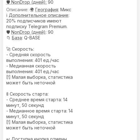
🛡️ NonDrop (дней):
90
🌍
География
: Микс
ℹ️
Дополнительное описание
:
20% подписчиков имеют
подписку Telegram Premium.
🛡️
NonDrop (дней)
: 90
📁
База
: Q-BASE
🚀 Скорость:
- Средняя скорость
выполнения: 401 ед./час
- Медианная скорость
выполнения: 401 ед./час
[!] Малая выборка, статистика
может быть неточной
🚦 Скорость старта:
- Среднее время старта: 14
минут, 50 секунд
- Медианное время старта: 14
минут, 50 секунд
[!] Малая выборка, статистика
может быть неточной
↩️
Доступна кнопка отмены