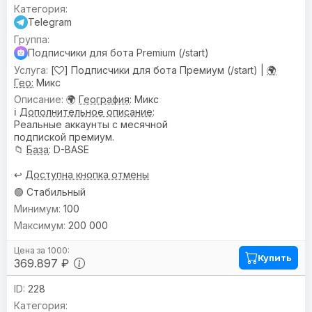
Telegram
Подписчики для бота Premium (/start)
[
] Подписчики для бота Премиум (/start) |
🌍
Гео:
Микс
🌍
География
: Микс
ℹ️
Дополнительное описание
:
Реальные аккаунты с месячной
подпиской премиум.
📁
База
: D-BASE
↩️
Доступна кнопка отмены
🟢 Стабильный
100
200 000
Купить
369.897 ₽
228