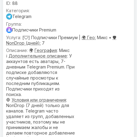
88
Telegram
Подписчики Premium
[
] Подписчики Премиум |
🌍 Гео:
Микс •
🛡️
NonDrop (дней):
7
🌍
География
: Микс
ℹ️
Дополнительное описание
: У
аккаунтов есть аватары, 7-
дневным Telegram Premium. При
подписке добавляются
случайные просмотры к
последним публикациям.
Подписчики приходят из
поиска.
🛑
Условия или ограничения
:
NonDrop (7 дней) только для
каналов. Telegram часто
удаляет из групп, добавленных
участников, поэтому мы не
принимаем жалобы и не
делаем повторное добавление