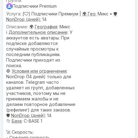
Подписчики Premium
[
] Подписчики Премиум |
🌍 Гео:
Микс •
🛡️
NonDrop (дней):
14
🌍
География
: Микс
ℹ️
Дополнительное описание
: У
аккаунтов есть аватары. При
подписке добавляются
случайные просмотры к
последним публикациям.
Подписчики приходят из
поиска.
🛑
Условия или ограничения
:
NonDrop (14 дней) только для
каналов. Telegram часто
удаляет из групп, добавленных
участников, поэтому мы не
принимаем жалобы и не
делаем повторное добавление
(рефилинг) для таких заказов.
🛡️
NonDrop (дней)
: 14
📁
База
: C-BASE 1
🚀 Скорость:
- Средняя скорость