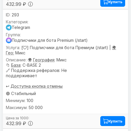
Купить
432.99 ₽
293
Telegram
Подписчики для бота Premium (/start)
[
] Подписчики для бота Премиум (/start) |
🌍
Гео:
Микс
🌍
География
: Микс
📁
База
: C-BASE 2
🔗
Поддержка рефералов
: Не
поддерживает
↩️
Доступна кнопка отмены
🟢 Стабильный
100
50 000
Купить
432.99 ₽