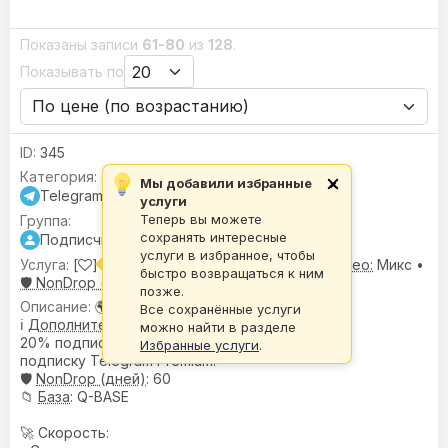
Показаны записи
61-80
из
128
.
Показывать по
345
Мы добавили избранные
×
Telegram
услуги
Теперь вы можете
сохранять интересные
Подписчики
услуги в избранное, чтобы
[
] Подписчики (⭐ Премиум 20%) |
🌍 Гео:
Микс •
быстро возвращаться к ним
🛡️ NonDrop (дней):
60
позже.
🌍
География
: Микс
Все сохранённые услуги
ℹ️
Дополнительное описание
:
можно найти в разделе
20% подписчиков имеют
Избранные услуги
.
подписку Telegram Premium.
🛡️
NonDrop (дней)
: 60
📁
База
: Q-BASE
🚀 Скорость: