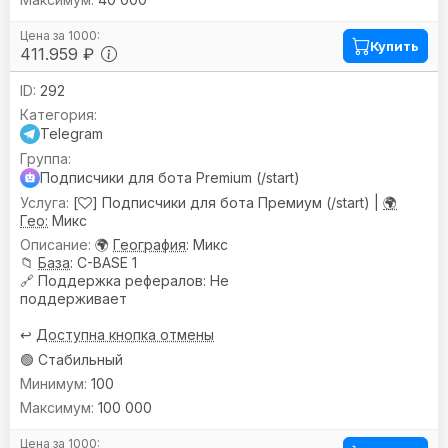
Купить
411.959 ₽
292
Telegram
Подписчики для бота Premium (/start)
[
] Подписчики для бота Премиум (/start) |
🌍
Гео:
Микс
🌍
География
: Микс
📁
База
: C-BASE 1
🔗
Поддержка рефералов
: Не
поддерживает
↩️
Доступна кнопка отмены
🟢 Стабильный
100
100 000