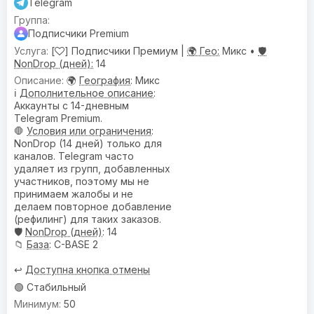
Telegram
Подписчики Premium
[
] Подписчики Премиум |
🌍 Гео:
Микс •
🛡️
NonDrop (дней):
14
🌍
География
: Микс
ℹ️
Дополнительное описание
:
Аккаунты с 14-дневным
Telegram Premium.
🛑
Условия или ограничения
:
NonDrop (14 дней) только для
каналов. Telegram часто
удаляет из групп, добавленных
участников, поэтому мы не
принимаем жалобы и не
делаем повторное добавление
(рефилинг) для таких заказов.
🛡️
NonDrop (дней)
: 14
📁
База
: C-BASE 2
↩️
Доступна кнопка отмены
🟢 Стабильный
50