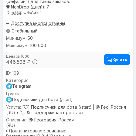
(рефилинг) для таких заказов.
🛡️
NonDrop (дней)
: 7
📁
База
: C-BASE 1
↩️
Доступна кнопка отмены
🟢 Стабильный
50
100 000
Купить
446.598 ₽
109
Telegram
Подписчики для бота (/start)
[
] Подписчики для бота (/start) |
🌍 Гео:
Россия
(RU) •
🏷️
🔄 Поддерживает рестарт
🌍
География
: Россия
(RU)
ℹ️
Дополнительное описание
: