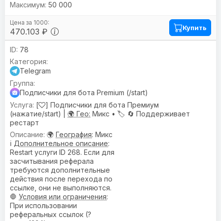
50 000
Купить
470.103 ₽
78
Telegram
Подписчики для бота Premium (/start)
[
] Подписчики для бота Премиум
(нажатие/start) |
🌍 Гео:
Микс •
🏷️
🔄 Поддерживает
рестарт
🌍
География
: Микс
ℹ️
Дополнительное описание
:
Restart услуги ID 268. Если для
засчитывания реферала
требуются дополнительные
действия после перехода по
ссылке, они не выполняются.
🛑
Условия или ограничения
:
При использовании
реферальных ссылок (?