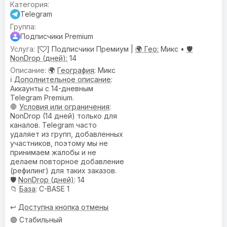
Telegram
Подписчики Premium
[
] Подписчики Премиум |
🌍 Гео:
Микс •
🛡️
NonDrop (дней):
14
🌍
География
: Микс
ℹ️
Дополнительное описание
:
Аккаунты с 14-дневным
Telegram Premium.
🛑
Условия или ограничения
:
NonDrop (14 дней) только для
каналов. Telegram часто
удаляет из групп, добавленных
участников, поэтому мы не
принимаем жалобы и не
делаем повторное добавление
(рефилинг) для таких заказов.
🛡️
NonDrop (дней)
: 14
📁
База
: C-BASE 1
↩️
Доступна кнопка отмены
🟢 Стабильный