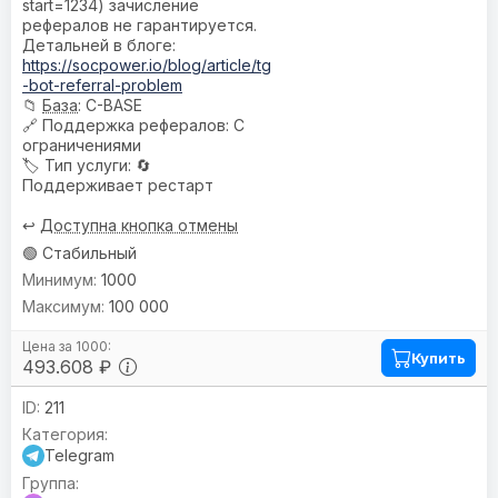
start=1234) зачисление
рефералов не гарантируется.
Детальней в блоге:
https://socpower.io/blog/article/tg
-bot-referral-problem
📁
База
: C-BASE
🔗
Поддержка рефералов
: С
ограничениями
🏷️
Тип услуги
: 🔄
Поддерживает рестарт
↩️
Доступна кнопка отмены
🟢 Стабильный
1000
100 000
Купить
493.608 ₽
211
Telegram