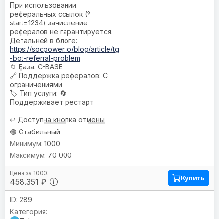
При использовании
реферальных ссылок (?
start=1234) зачисление
рефералов не гарантируется.
Детальней в блоге:
https://socpower.io/blog/article/tg
-bot-referral-problem
📁
База
: C-BASE
🔗
Поддержка рефералов
: С
ограничениями
🏷️
Тип услуги
: 🔄
Поддерживает рестарт
↩️
Доступна кнопка отмены
🟢 Стабильный
1000
70 000
Купить
458.351 ₽
289