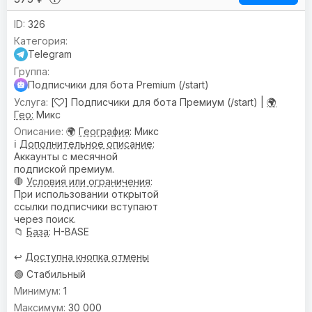
326
Telegram
Подписчики для бота Premium (/start)
[
] Подписчики для бота Премиум (/start) |
🌍
Гео:
Микс
🌍
География
: Микс
ℹ️
Дополнительное описание
:
Аккаунты с месячной
подпиской премиум.
🛑
Условия или ограничения
:
При использовании открытой
ссылки подписчики вступают
через поиск.
📁
База
: H-BASE
↩️
Доступна кнопка отмены
🟢 Стабильный
1
30 000