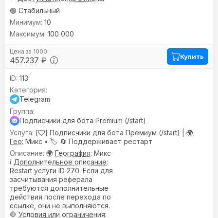
🟢 Стабильный
10
100 000
Купить
457.237 ₽
113
Telegram
Подписчики для бота Premium (/start)
[
] Подписчики для бота Премиум (/start) |
🌍
Гео:
Микс •
🏷️
🔄 Поддерживает рестарт
🌍
География
: Микс
ℹ️
Дополнительное описание
:
Restart услуги ID 270. Если для
засчитывания реферала
требуются дополнительные
действия после перехода по
ссылке, они не выполняются.
🛑
Условия или ограничения
: