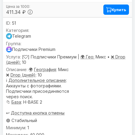
Купить
411.34 ₽
51
Telegram
Подписчики Premium
[
] Подписчики Премиум |
🌍 Гео:
Микс •
❌ Drop
(дней):
10
🌍
География
: Микс
❌
Drop (дней)
: 10
ℹ️
Дополнительное описание
:
Аккаунты с фотографиями.
Подписчики присоединяются
через поиск.
📁
База
: H-BASE 2
↩️
Доступна кнопка отмены
🟢 Стабильный
1
40 000