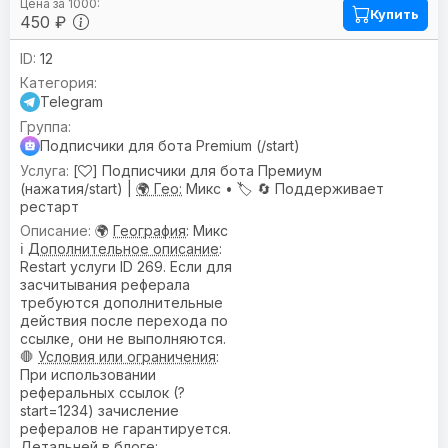
Купить
450 ₽
12
Telegram
Подписчики для бота Premium (/start)
[
] Подписчики для бота Премиум
(нажатия/start) |
🌍 Гео:
Микс •
🏷️
🔄 Поддерживает
рестарт
🌍
География
: Микс
ℹ️
Дополнительное описание
:
Restart услуги ID 269. Если для
засчитывания реферала
требуются дополнительные
действия после перехода по
ссылке, они не выполняются.
🛑
Условия или ограничения
:
При использовании
реферальных ссылок (?
start=1234) зачисление
рефералов не гарантируется.
Детальней в блоге: