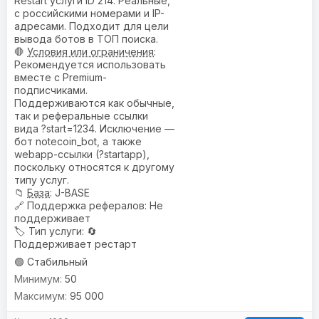
Restart услуги ID 214. Реальные,
с российскими номерами и IP-
адресами. Подходит для цели
вывода ботов в ТОП поиска.
🛑
Условия или ограничения
:
Рекомендуется использовать
вместе с Premium-
подписчиками.
Поддерживаются как обычные,
так и реферальные ссылки
вида ?start=1234. Исключение —
бот notecoin_bot, а также
webapp-ссылки (?startapp),
поскольку относятся к другому
типу услуг.
📁
База
: J-BASE
🔗
Поддержка рефералов
: Не
поддерживает
🏷️
Тип услуги
: 🔄
Поддерживает рестарт
🟢 Стабильный
50
95 000