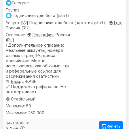
Telegram
Подписчики для бота (/start)
[
] Подписчики для бота (нажатия /start) |
🌍 Гео:
Россия (RU)
🌍
География
: Россия
(RU)
ℹ️
Дополнительное описание
:
Реальные аккаунты, номера
разных стран, IP-адреса
российские. Можно
использовать как обычные, так
и реферальные ссылки для
отслеживания статистики.
📁
База
: J-BASE
🔗
Поддержка рефералов
: Не
поддерживает
🟢 Стабильный
50
250 000
Купить
375 ₽