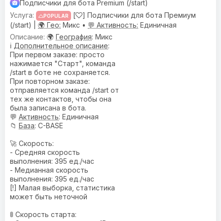
Подписчики для бота Premium (/start)
[
] Подписчики для бота Премиум
POPULAR
(/start) |
🌍 Гео:
Микс •
💬 Активность:
Единичная
🌍
География
: Микс
ℹ️
Дополнительное описание
:
При первом заказе: просто
нажимается "Старт", команда
/start в боте не сохраняется.
При повторном заказе:
отправляется команда /start от
тех же контактов, чтобы она
была записана в бота.
💬
Активность
: Единичная
📁
База
: C-BASE
🚀 Скорость:
- Средняя скорость
выполнения: 395 ед./час
- Медианная скорость
выполнения: 395 ед./час
[!] Малая выборка, статистика
может быть неточной
🚦 Скорость старта: