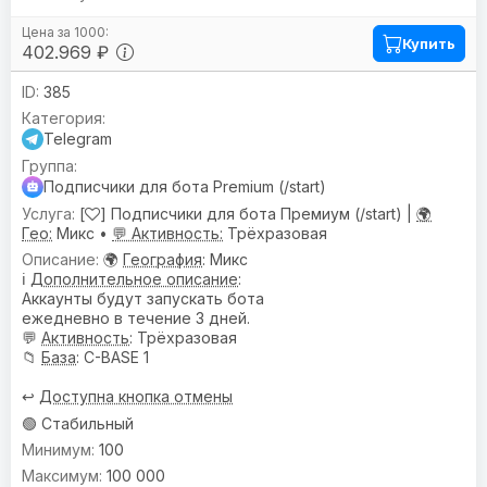
Купить
402.969 ₽
385
Telegram
Подписчики для бота Premium (/start)
[
] Подписчики для бота Премиум (/start) |
🌍
Гео:
Микс •
💬 Активность:
Трёхразовая
🌍
География
: Микс
ℹ️
Дополнительное описание
:
Аккаунты будут запускать бота
ежедневно в течение 3 дней.
💬
Активность
: Трёхразовая
📁
База
: C-BASE 1
↩️
Доступна кнопка отмены
🟢 Стабильный
100
100 000