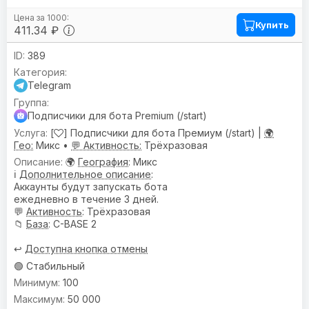
Купить
411.34 ₽
389
Telegram
Подписчики для бота Premium (/start)
[
] Подписчики для бота Премиум (/start) |
🌍
Гео:
Микс •
💬 Активность:
Трёхразовая
🌍
География
: Микс
ℹ️
Дополнительное описание
:
Аккаунты будут запускать бота
ежедневно в течение 3 дней.
💬
Активность
: Трёхразовая
📁
База
: C-BASE 2
↩️
Доступна кнопка отмены
🟢 Стабильный
100
50 000