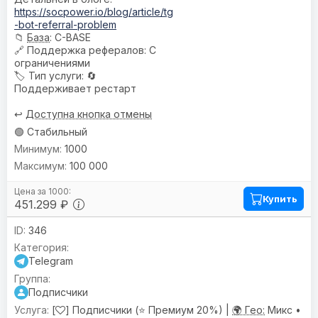
https://socpower.io/blog/article/tg
-bot-referral-problem
📁
База
: C-BASE
🔗
Поддержка рефералов
: С
ограничениями
🏷️
Тип услуги
: 🔄
Поддерживает рестарт
↩️
Доступна кнопка отмены
🟢 Стабильный
1000
100 000
Купить
451.299 ₽
346
Telegram
Подписчики
[
] Подписчики (⭐ Премиум 20%) |
🌍 Гео:
Микс •