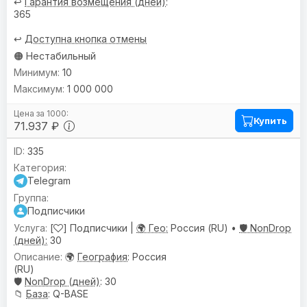
↩️
Гарантия возмещения (дней)
:
365
↩️
Доступна кнопка отмены
🟠 Нестабильный
10
1 000 000
Купить
71.937 ₽
335
Telegram
Подписчики
[
] Подписчики |
🌍 Гео:
Россия (RU) •
🛡️ NonDrop
(дней):
30
🌍
География
: Россия
(RU)
🛡️
NonDrop (дней)
: 30
📁
База
: Q-BASE