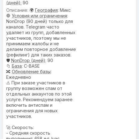
(дней):
90
🌍
География
: Микс
🛑
Условия или ограничения
:
NonDrop (90 дней) только для
каналов. Telegram часто
удаляет из групп, добавленных
участников, поэтому мы не
принимаем жалобы и не
делаем повторное добавление
(рефилинг) для таких заказов.
🛡️
NonDrop (дней)
: 90
📁
База
: C-BASE
🔀
Обновление базы
:
Ежедневно
⚠️ При заказе участников в
группу возможен спам от
отдельных аккаунтов по этой
услуге. Рекомендуем заранее
включить антиспам и
ограничения для новых
участников.
🚀 Скорость:
- Средняя скорость
выполнения: 658 ед./час