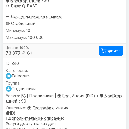
🛡️
NonDrop (дней)
: 30
📁
База
: Q-BASE
↩️
Доступна кнопка отмены
🟢 Стабильный
10
100 000
Купить
73.377 ₽
340
Telegram
Подписчики
[
] Подписчики |
🌍 Гео:
Индия (IND) •
🛡️ NonDrop
(дней):
90
🌍
География
: Индия
(IND)
ℹ️
Дополнительное описание
:
Услуга доступна как для
открытых, так и для закрытых