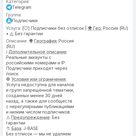
Telegram
Подписчики
[
] Подписчики без отписок |
🌍 Гео:
Россия (RU)
•
⚠️
Без гарантии
🌍
География
: Россия
(RU)
ℹ️
Дополнительное описание
:
Реальные аккаунты с
российскими номерами и IP.
Подписчики приходят через
поиск.
🛑
Условия или ограничения
:
Услуга недоступна для каналов
и групп запрещённой тематики,
созданных менее 30 дней
назад, а также для сообществ
с нерегулярными публикациями
и низким числом подписчиков.
⚠️
Предупреждениe
: Без
гарантии
📁
База
: J-BASE
Без отписок — мы не удаляем