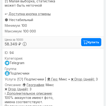
[!] Малая выборка, статистика
может быть неточной
↩️
Доступна кнопка отмены
🟠 Нестабильный
100
100 000
Купить
58.349 ₽
94
Telegram
Подписчики
[
] Подписчики |
🌍 Гео:
Микс •
❌ Drop (дней):
3
🌍
География
: Микс
❌
Drop (дней)
: 3
ℹ️
Дополнительное описание
:
100% аккаунтов имеют фото,
имена соответствуют.