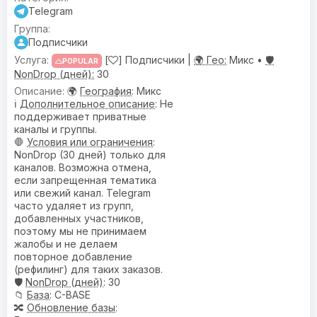
Telegram
Подписчики
[
] Подписчики |
🌍 Гео:
Микс •
🛡️
POPULAR
NonDrop (дней):
30
🌍
География
: Микс
ℹ️
Дополнительное описание
: Не
поддерживает приватные
каналы и группы.
🛑
Условия или ограничения
:
NonDrop (30 дней) только для
каналов. Возможна отмена,
если запрещенная тематика
или свежий канал. Telegram
часто удаляет из групп,
добавленных участников,
поэтому мы не принимаем
жалобы и не делаем
повторное добавление
(рефилинг) для таких заказов.
🛡️
NonDrop (дней)
: 30
📁
База
: C-BASE
🔀
Обновление базы
: