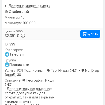
↩️
Доступна кнопка отмены
🟢 Стабильный
10
100 000
Купить
32.351 ₽
339
Telegram
Подписчики
[
] Подписчики |
🌍 Гео:
Индия (IND) •
🛡️ NonDrop
(дней):
30
🌍
География
: Индия
(IND)
ℹ️
Дополнительное описание
:
Услуга доступна как для
открытых, так и для закрытых
каналов и групп.