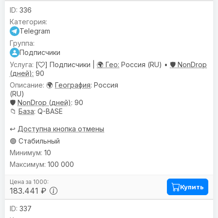
336
Telegram
Подписчики
[
] Подписчики |
🌍 Гео:
Россия (RU) •
🛡️ NonDrop
(дней):
90
🌍
География
: Россия
(RU)
🛡️
NonDrop (дней)
: 90
📁
База
: Q-BASE
↩️
Доступна кнопка отмены
🟢 Стабильный
10
100 000
Купить
183.441 ₽
337