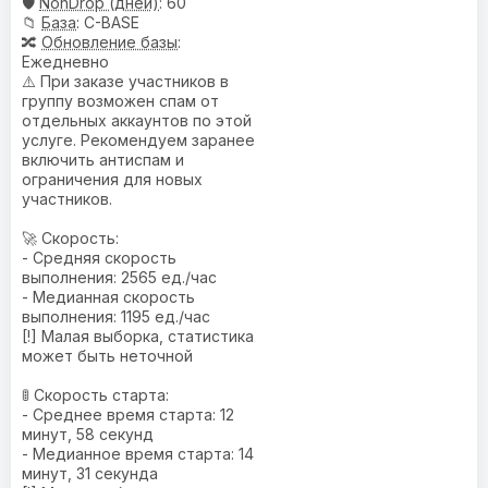
🛡️
NonDrop (дней)
: 60
📁
База
: C-BASE
🔀
Обновление базы
:
Ежедневно
⚠️ При заказе участников в
группу возможен спам от
отдельных аккаунтов по этой
услуге. Рекомендуем заранее
включить антиспам и
ограничения для новых
участников.
🚀 Скорость:
- Средняя скорость
выполнения: 2565 ед./час
- Медианная скорость
выполнения: 1195 ед./час
[!] Малая выборка, статистика
может быть неточной
🚦 Скорость старта:
- Среднее время старта: 12
минут, 58 секунд
- Медианное время старта: 14
минут, 31 секунда