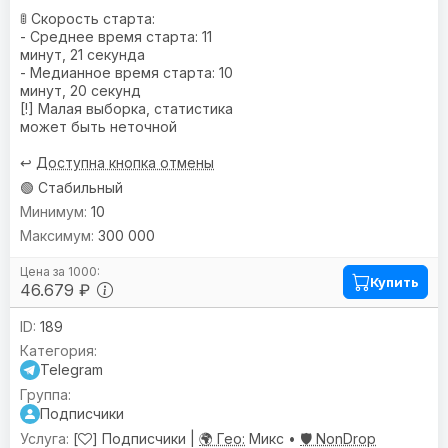
🚦 Скорость старта:
- Среднее время старта: 11
минут, 21 секунда
- Медианное время старта: 10
минут, 20 секунд
[!] Малая выборка, статистика
может быть неточной
↩️
Доступна кнопка отмены
🟢 Стабильный
10
300 000
Купить
46.679 ₽
189
Telegram
Подписчики
[
] Подписчики |
🌍 Гео:
Микс •
🛡️ NonDrop