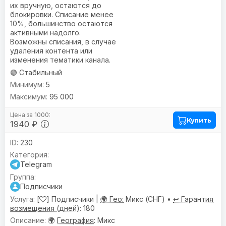
их вручную, остаются до
блокировки. Списание менее
10%, большинство остаются
активными надолго.
Возможны списания, в случае
удаления контента или
изменения тематики канала.
🟢 Стабильный
5
95 000
Купить
1940 ₽
230
Telegram
Подписчики
[
] Подписчики |
🌍 Гео:
Микс (СНГ) •
↩️ Гарантия
возмещения (дней):
180
🌍
География
: Микс