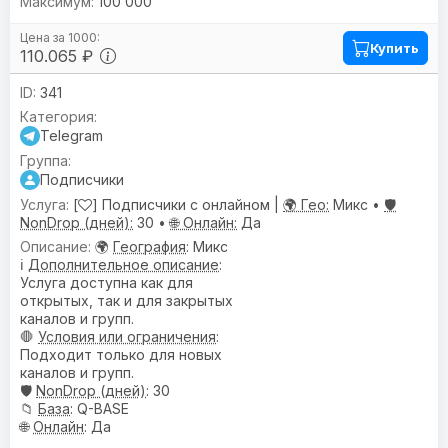
100 000
Купить
110.065 ₽
341
Telegram
Подписчики
[
] Подписчики с онлайном |
🌍 Гео:
Микс •
🛡️
NonDrop (дней):
30 •
🌐 Онлайн:
Да
🌍
География
: Микс
ℹ️
Дополнительное описание
:
Услуга доступна как для
открытых, так и для закрытых
каналов и групп.
🛑
Условия или ограничения
:
Подходит только для новых
каналов и групп.
🛡️
NonDrop (дней)
: 30
📁
База
: Q-BASE
🌐
Онлайн
: Да