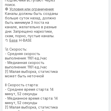
Подписчики вступают через
поиск.
🛑
Условия или ограничения
:
Каналы должны быть созданы
больше суток назад, должно
быть минимум 3 поста на
канале, желательно в разные
дни. Запрещено наркотики,
скам, порно, пустые каналы.
📁
База
: H-BASE
🚀 Скорость:
- Средняя скорость
выполнения: 1161 ед./час
- Медианная скорость
выполнения: 1161 ед./час
[!] Малая выборка, статистика
может быть неточной
🚦 Скорость старта:
- Среднее время старта: 14
минут, 52 секунды
- Медианное время старта: 14
минут, 52 секунды
[!] Малая выборка, статистика