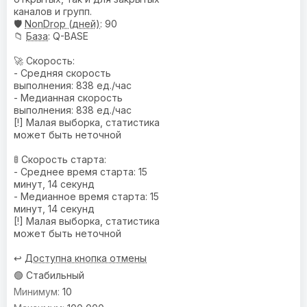
каналов и групп.
🛡️
NonDrop (дней)
: 90
📁
База
: Q-BASE
🚀 Скорость:
- Средняя скорость
выполнения: 838 ед./час
- Медианная скорость
выполнения: 838 ед./час
[!] Малая выборка, статистика
может быть неточной
🚦 Скорость старта:
- Среднее время старта: 15
минут, 14 секунд
- Медианное время старта: 15
минут, 14 секунд
[!] Малая выборка, статистика
может быть неточной
↩️
Доступна кнопка отмены
🟢 Стабильный
10