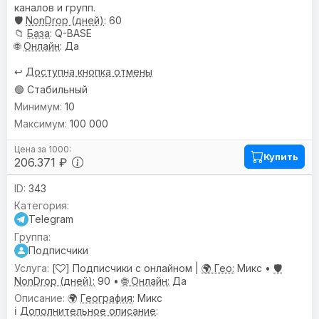
каналов и групп.
🛡️
NonDrop (дней)
: 60
📁
База
: Q-BASE
🌐
Онлайн
: Да
↩️
Доступна кнопка отмены
🟢 Стабильный
10
100 000
Купить
206.371 ₽
343
Telegram
Подписчики
[
] Подписчики с онлайном |
🌍 Гео:
Микс •
🛡️
NonDrop (дней):
90 •
🌐 Онлайн:
Да
🌍
География
: Микс
ℹ️
Дополнительное описание
: