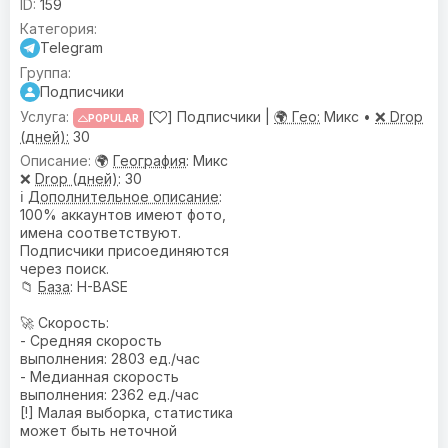
159
Telegram
Подписчики
[
] Подписчики |
🌍 Гео:
Микс •
❌ Drop
POPULAR
(дней):
30
🌍
География
: Микс
❌
Drop (дней)
: 30
ℹ️
Дополнительное описание
:
100% аккаунтов имеют фото,
имена соответствуют.
Подписчики присоединяются
через поиск.
📁
База
: H-BASE
🚀 Скорость:
- Средняя скорость
выполнения: 2803 ед./час
- Медианная скорость
выполнения: 2362 ед./час
[!] Малая выборка, статистика
может быть неточной