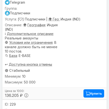
Telegram
Подписчики
[
] Подписчики |
🌍 Гео:
Индия (IND)
🌍
География
: Индия
(IND)
ℹ️
Дополнительное описание
:
Реальные аккаунты
🛑
Условия или ограничения
: В
канале должно быть не менее
10 постов.
📁
База
: E-BASE
↩️
Доступна кнопка отмены
🟢 Стабильный
10
50 000
Купить
136.205 ₽
229