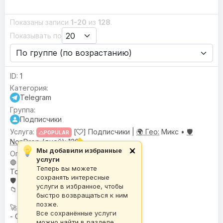
Показаны записи
1-20
из
128
.
Показывать по
1
Telegram
Подписчики
[
] Подписчики |
🌍 Гео:
Микс •
🛡️
POPULAR
NonDrop (дней):
120
Мы добавили избранные
×
🌍
География
: Микс
услуги
🛑
Условия или ограничения
:
Теперь вы можете
Только для открытых каналов
сохранять интересные
🛡️
NonDrop (дней)
: 120
услуги в избранное, чтобы
📁
База
: A-BASE
быстро возвращаться к ним
позже.
🚀 Скорость:
Все сохранённые услуги
- Средняя скорость
можно найти в разделе