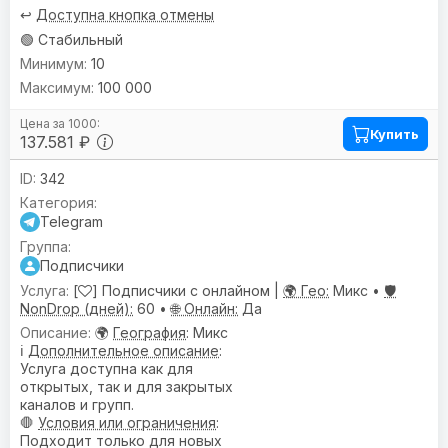
↩️
Доступна кнопка отмены
🟢 Стабильный
10
100 000
Купить
137.581 ₽
342
Telegram
Подписчики
[
] Подписчики с онлайном |
🌍 Гео:
Микс •
🛡️
NonDrop (дней):
60 •
🌐 Онлайн:
Да
🌍
География
: Микс
ℹ️
Дополнительное описание
:
Услуга доступна как для
открытых, так и для закрытых
каналов и групп.
🛑
Условия или ограничения
:
Подходит только для новых