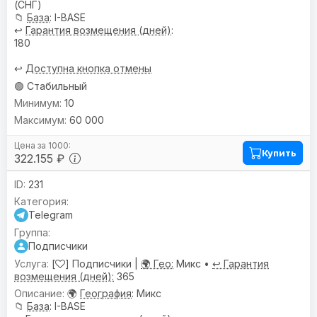
(СНГ)
📁
База
: I-BASE
↩️
Гарантия возмещения (дней)
:
180
↩️
Доступна кнопка отмены
🟢 Стабильный
10
60 000
Купить
322.155 ₽
231
Telegram
Подписчики
[
] Подписчики |
🌍 Гео:
Микс •
↩️ Гарантия
возмещения (дней):
365
🌍
География
: Микс
📁
База
: I-BASE