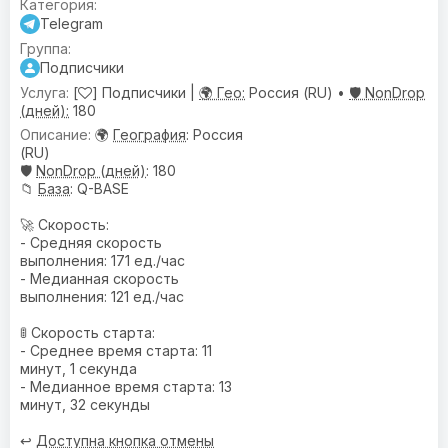
Telegram
Подписчики
[
] Подписчики |
🌍 Гео:
Россия (RU) •
🛡️ NonDrop
(дней):
180
🌍
География
: Россия
(RU)
🛡️
NonDrop (дней)
: 180
📁
База
: Q-BASE
🚀 Скорость:
- Средняя скорость
выполнения: 171 ед./час
- Медианная скорость
выполнения: 121 ед./час
🚦 Скорость старта:
- Среднее время старта: 11
минут, 1 секунда
- Медианное время старта: 13
минут, 32 секунды
↩️
Доступна кнопка отмены