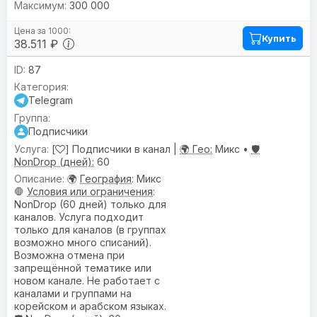
300 000
Купить
38.511 ₽
87
Telegram
Подписчики
[
] Подписчики в канал |
🌍 Гео:
Микс •
🛡️
NonDrop (дней):
60
🌍
География
: Микс
🛑
Условия или ограничения
:
NonDrop (60 дней) только для
каналов. Услуга подходит
только для каналов (в группах
возможно много списаний).
Возможна отмена при
запрещённой тематике или
новом канале. Не работает с
каналами и группами на
корейском и арабском языках.