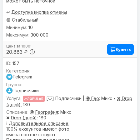
может быть неточной
↩️
Доступна кнопка отмены
🟢 Стабильный
10
300 000
Купить
20.883 ₽
157
Telegram
Подписчики
[
] Подписчики |
🌍 Гео:
Микс •
❌ Drop
POPULAR
(дней):
180
🌍
География
: Микс
❌
Drop (дней)
: 180
ℹ️
Дополнительное описание
:
100% аккаунтов имеют фото,
имена соответствуют.