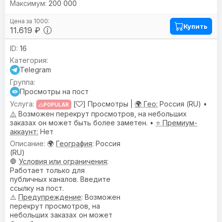
200 000
Купить
11.619 ₽
16
Telegram
Просмотры на пост
[
] Просмотры |
🌍 Гео:
Россия (RU) •
POPULAR
⚠️
Возможен перекрут просмотров, на небольших
заказах он может быть более заметен. •
⭐ Премиум-
аккаунт:
Нет
🌍
География
: Россия
(RU)
🛑
Условия или ограничения
:
Работает только для
публичных каналов. Введите
ссылку на пост.
⚠️
Предупреждениe
: Возможен
перекрут просмотров, на
небольших заказах он может