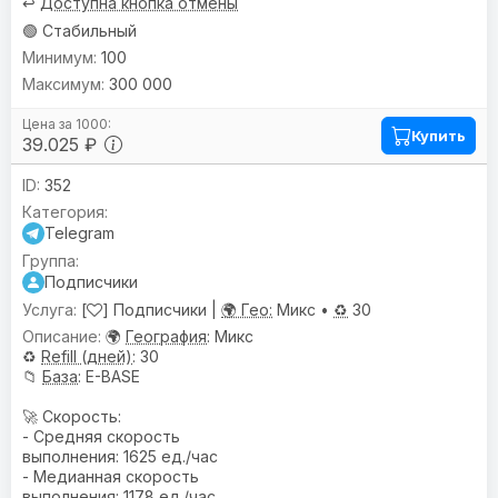
↩️
Доступна кнопка отмены
🟢 Стабильный
100
300 000
Купить
39.025 ₽
352
Telegram
Подписчики
[
] Подписчики |
🌍 Гео:
Микс •
♻️
30
🌍
География
: Микс
♻️
Refill (дней)
: 30
📁
База
: E-BASE
🚀 Скорость:
- Средняя скорость
выполнения: 1625 ед./час
- Медианная скорость
выполнения: 1178 ед./час