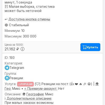
минут, 1 секунда
[!] Малая выборка, статистика
может быть неточной
↩️
Доступна кнопка отмены
🟢 Стабильный
10
300 000
Купить
21.162 ₽
193
Telegram
Реакции
[
] Реакции на пост (👍 ❤️ 🔥 🎉 😁) |
🌍
POPULAR
Гео:
Микс •
⭐ Премиум-аккаунт:
Нет
🌍
География
: Микс
ℹ️
Дополнительное описание
:
При малых заказах возможны