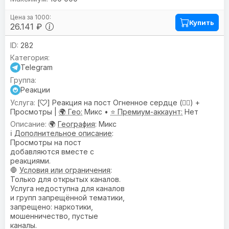
Купить
26.141 ₽
282
Telegram
Реакции
[
] Реакция на пост Огненное сердце (❤️‍🔥) +
Просмотры |
🌍 Гео:
Микс •
⭐ Премиум-аккаунт:
Нет
🌍
География
: Микс
ℹ️
Дополнительное описание
:
Просмотры на пост
добавляются вместе с
реакциями.
🛑
Условия или ограничения
:
Только для открытых каналов.
Услуга недоступна для каналов
и групп запрещённой тематики,
запрещено: наркотики,
мошенничество, пустые
каналы.