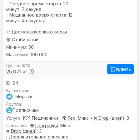
- Среднее время старта: 20
минут, 7 секунд
- Медианное время старта: 12
минут, 4 секунды
↩️
Доступна кнопка отмены
🟢 Стабильный
50
100 000
Купить
25.071 ₽
94
Telegram
Подписчики
[
] Подписчики |
🌍 Гео:
Микс •
❌ Drop (дней):
3
🌍
География
: Микс
❌
Drop (дней)
: 3
ℹ️
Дополнительное описание
: