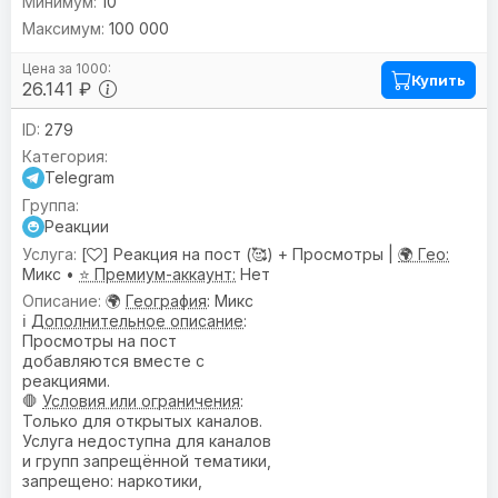
10
100 000
Купить
26.141 ₽
279
Telegram
Реакции
[
] Реакция на пост (🥰) + Просмотры |
🌍 Гео:
Микс •
⭐ Премиум-аккаунт:
Нет
🌍
География
: Микс
ℹ️
Дополнительное описание
:
Просмотры на пост
добавляются вместе с
реакциями.
🛑
Условия или ограничения
:
Только для открытых каналов.
Услуга недоступна для каналов
и групп запрещённой тематики,
запрещено: наркотики,