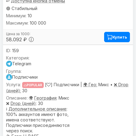
↩️
Доступна кнопка отмены
🟢 Стабильный
10
100 000
Купить
58.092 ₽
159
Telegram
Подписчики
[
] Подписчики |
🌍 Гео:
Микс •
❌ Drop
POPULAR
(дней):
30
🌍
География
: Микс
❌
Drop (дней)
: 30
ℹ️
Дополнительное описание
:
100% аккаунтов имеют фото,
имена соответствуют.
Подписчики присоединяются
через поиск.