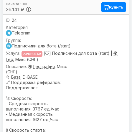
Купить
26.141 ₽
24
Telegram
Подписчики для бота (/start)
[
] Подписчики для бота (start) |
🌍
POPULAR
Гео:
Микс (СНГ)
🌍
География
: Микс
(СНГ)
📁
База
: D-BASE
🔗
Поддержка рефералов
:
Поддерживает
🚀 Скорость:
- Средняя скорость
выполнения: 3767 ед./час
- Медианная скорость
выполнения: 1627 ед./час
🚦 Скорость старта: