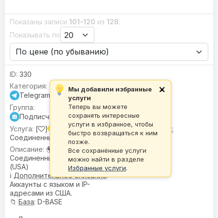
Показаны записи
101-120
из
128
.
Показывать по
330
Мы добавили избранные
×
Telegram
услуги
Теперь вы можете
сохранять интересные
Подписчики для бота (/start)
услуги в избранное, чтобы
[
] Подписчики для бота (start) |
🌍 Гео:
быстро возвращаться к ним
Соединенные Штаты Америки (USA)
позже.
🌍
География
:
Все сохранённые услуги
Соединенные Штаты Америки
можно найти в разделе
(USA)
Избранные услуги
.
ℹ️
Дополнительное описание
:
Аккаунты с языком и IP-
адресами из США.
📁
База
: D-BASE