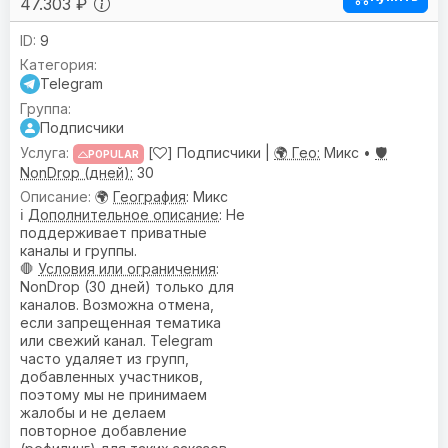
47.303 ₽
9
Telegram
Подписчики
[
] Подписчики |
🌍 Гео:
Микс •
🛡️
POPULAR
NonDrop (дней):
30
🌍
География
: Микс
ℹ️
Дополнительное описание
: Не
поддерживает приватные
каналы и группы.
🛑
Условия или ограничения
:
NonDrop (30 дней) только для
каналов. Возможна отмена,
если запрещенная тематика
или свежий канал. Telegram
часто удаляет из групп,
добавленных участников,
поэтому мы не принимаем
жалобы и не делаем
повторное добавление