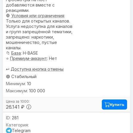
добавляются вместе с
реакциями.
🛑
Условия или ограничения
:
Только для открытых каналов.
Услуга недоступна для каналов
и групп запрещённой тематики,
запрещено: наркотики,
мошенничество, пустые
каналы.
📁
База
: H-BASE
⭐
Премиум-аккаунт
: Нет
↩️
Доступна кнопка отмены
🟢 Стабильный
10
100 000
Купить
26.141 ₽
281
Telegram