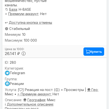
мошенничество, пустые
каналы.
📁
База
: H-BASE
⭐
Премиум-аккаунт
: Нет
↩️
Доступна кнопка отмены
🟢 Стабильный
10
100 000
Купить
26.141 ₽
280
Telegram
Реакции
[
] Реакция на пост (👏) + Просмотры |
🌍 Гео:
Микс •
⭐ Премиум-аккаунт:
Нет
🌍
География
: Микс
ℹ️
Дополнительное описание
:
Просмотры на пост