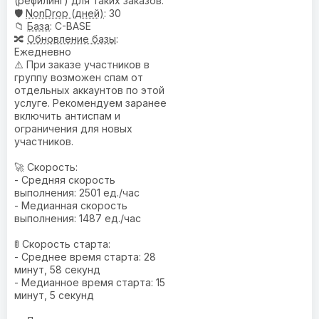
(рефилинг) для таких заказов.
🛡️
NonDrop (дней)
: 30
📁
База
: C-BASE
🔀
Обновление базы
:
Ежедневно
⚠️ При заказе участников в
группу возможен спам от
отдельных аккаунтов по этой
услуге. Рекомендуем заранее
включить антиспам и
ограничения для новых
участников.
🚀 Скорость:
- Средняя скорость
выполнения: 2501 ед./час
- Медианная скорость
выполнения: 1487 ед./час
🚦 Скорость старта:
- Среднее время старта: 28
минут, 58 секунд
- Медианное время старта: 15
минут, 5 секунд