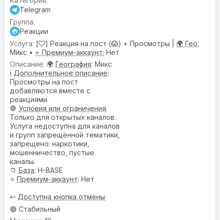
Telegram
Реакции
[
] Реакция на пост (😱) + Просмотры |
🌍 Гео:
Микс •
⭐ Премиум-аккаунт:
Нет
🌍
География
: Микс
ℹ️
Дополнительное описание
:
Просмотры на пост
добавляются вместе с
реакциями.
🛑
Условия или ограничения
:
Только для открытых каналов.
Услуга недоступна для каналов
и групп запрещённой тематики,
запрещено: наркотики,
мошенничество, пустые
каналы.
📁
База
: H-BASE
⭐
Премиум-аккаунт
: Нет
↩️
Доступна кнопка отмены
🟢 Стабильный