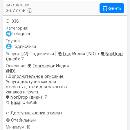
Купить
36.777 ₽
338
Telegram
Подписчики
[
] Подписчики |
🌍 Гео:
Индия (IND) •
🛡️ NonDrop
(дней):
7
🌍
География
: Индия
(IND)
ℹ️
Дополнительное описание
:
Услуга доступна как для
открытых, так и для закрытых
каналов и групп.
🛡️
NonDrop (дней)
: 7
📁
База
: Q-BASE
↩️
Доступна кнопка отмены
🟢 Стабильный
10