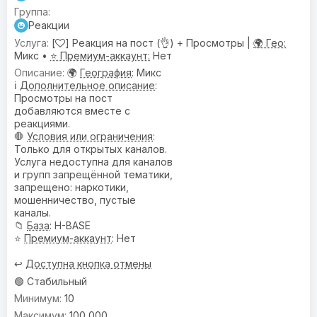
Реакции
[
] Реакция на пост (👌) + Просмотры |
🌍 Гео:
Микс •
⭐ Премиум-аккаунт:
Нет
🌍
География
: Микс
ℹ️
Дополнительное описание
:
Просмотры на пост
добавляются вместе с
реакциями.
🛑
Условия или ограничения
:
Только для открытых каналов.
Услуга недоступна для каналов
и групп запрещённой тематики,
запрещено: наркотики,
мошенничество, пустые
каналы.
📁
База
: H-BASE
⭐
Премиум-аккаунт
: Нет
↩️
Доступна кнопка отмены
🟢 Стабильный
10
100 000