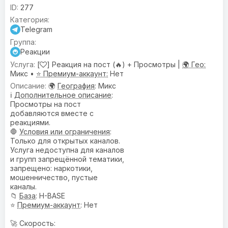
277
Telegram
Реакции
[
] Реакция на пост (🔥) + Просмотры |
🌍 Гео:
Микс •
⭐ Премиум-аккаунт:
Нет
🌍
География
: Микс
ℹ️
Дополнительное описание
:
Просмотры на пост
добавляются вместе с
реакциями.
🛑
Условия или ограничения
:
Только для открытых каналов.
Услуга недоступна для каналов
и групп запрещённой тематики,
запрещено: наркотики,
мошенничество, пустые
каналы.
📁
База
: H-BASE
⭐
Премиум-аккаунт
: Нет
🚀 Скорость: