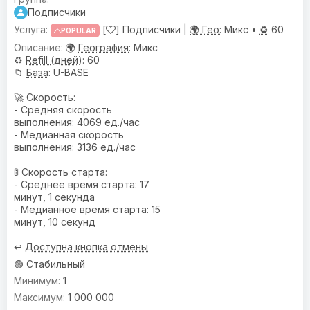
Подписчики
[
] Подписчики |
🌍 Гео:
Микс •
♻️
60
POPULAR
🌍
География
: Микс
♻️
Refill (дней)
: 60
📁
База
: U-BASE
🚀 Скорость:
- Средняя скорость
выполнения: 4069 ед./час
- Медианная скорость
выполнения: 3136 ед./час
🚦 Скорость старта:
- Среднее время старта: 17
минут, 1 секунда
- Медианное время старта: 15
минут, 10 секунд
↩️
Доступна кнопка отмены
🟢 Стабильный
1
1 000 000