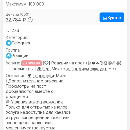
100 000
Купить
32.784 ₽
276
Telegram
Реакции
[
] Реакции на пост (👍❤️🔥🥰👏😁🎉🤩)
POPULAR
+ Просмотры |
🌍 Гео:
Микс •
⭐ Премиум-аккаунт:
Нет
🌍
География
: Микс
ℹ️
Дополнительное описание
:
Просмотры на пост
добавляются вместе с
реакциями.
🛑
Условия или ограничения
:
Только для открытых каналов.
Услуга недоступна для каналов
и групп запрещённой тематики,
запрещено: наркотики,
мошенничество, пустые