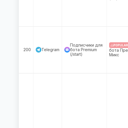
Подписчики для
POPULAR
200
Telegram
бота Premium
бота Прем
(/start)
Микс