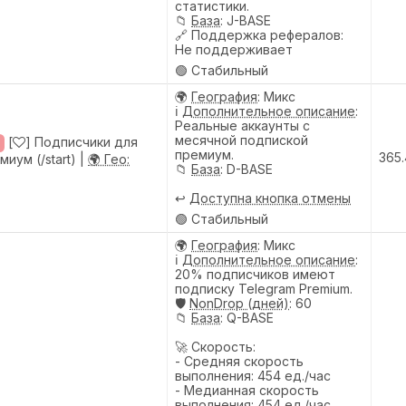
статистики.
📁
База
: J-BASE
🔗
Поддержка рефералов
:
Не поддерживает
🟢 Стабильный
🌍
География
: Микс
ℹ️
Дополнительное описание
:
Реальные аккаунты с
месячной подпиской
[
] Подписчики для
премиум.
365
иум (/start) |
🌍 Гео:
📁
База
: D-BASE
↩️
Доступна кнопка отмены
🟢 Стабильный
🌍
География
: Микс
ℹ️
Дополнительное описание
:
20% подписчиков имеют
подписку Telegram Premium.
🛡️
NonDrop (дней)
: 60
📁
База
: Q-BASE
🚀 Скорость:
- Средняя скорость
выполнения: 454 ед./час
- Медианная скорость
выполнения: 454 ед./час