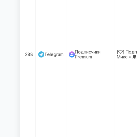
Подписчики
[
] Под
288
Telegram
Premium
Микс •
🛡