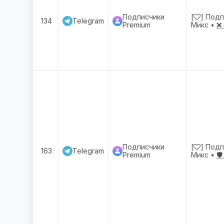
Подписчики
[
] Под
134
Telegram
Premium
Микс •
❌ 
Подписчики
[
] Под
163
Telegram
Premium
Микс •
🛡