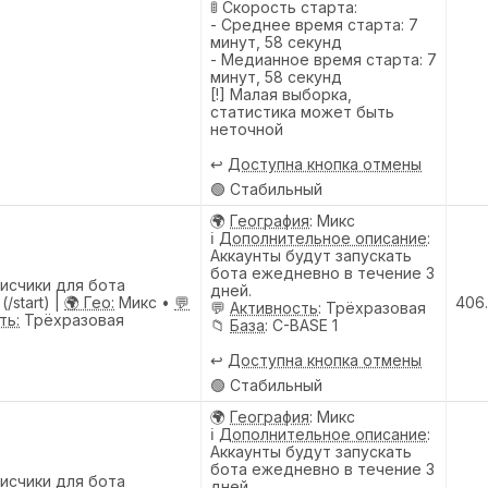
🚦 Скорость старта:
- Среднее время старта: 7
минут, 58 секунд
- Медианное время старта: 7
минут, 58 секунд
[!] Малая выборка,
статистика может быть
неточной
↩️
Доступна кнопка отмены
🟢 Стабильный
🌍
География
: Микс
ℹ️
Дополнительное описание
:
Аккаунты будут запускать
бота ежедневно в течение 3
исчики для бота
дней.
/start) |
🌍 Гео:
Микс •
💬
406
💬
Активность
: Трёхразовая
ть:
Трёхразовая
📁
База
: C-BASE 1
↩️
Доступна кнопка отмены
🟢 Стабильный
🌍
География
: Микс
ℹ️
Дополнительное описание
:
Аккаунты будут запускать
бота ежедневно в течение 3
исчики для бота
дней.