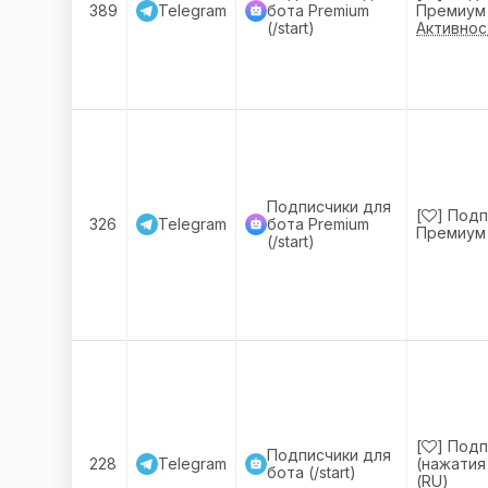
389
Telegram
бота Premium
Премиум (
(/start)
Активнос
Подписчики для
[
] Подп
326
Telegram
бота Premium
Премиум (
(/start)
[
] Подп
Подписчики для
228
Telegram
(нажатия 
бота (/start)
(RU)