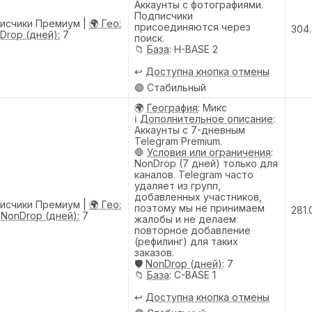
Аккаунты с фотографиями.
Подписчики
писчики Премиум |
🌍 Гео:
присоединяются через
304
Drop (дней):
7
поиск.
📁
База
: H-BASE 2
↩️
Доступна кнопка отмены
🟢 Стабильный
🌍
География
: Микс
ℹ️
Дополнительное описание
:
Аккаунты с 7-дневным
Telegram Premium.
🛑
Условия или ограничения
:
NonDrop (7 дней) только для
каналов. Telegram часто
удаляет из групп,
добавленных участников,
писчики Премиум |
🌍 Гео:
поэтому мы не принимаем
281.
️ NonDrop (дней):
7
жалобы и не делаем
повторное добавление
(рефилинг) для таких
заказов.
🛡️
NonDrop (дней)
: 7
📁
База
: C-BASE 1
↩️
Доступна кнопка отмены