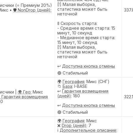
[!] Малая выборка,
писчики (⭐ Премиум 20%)
статистика может быть
икс •
🛡️ NonDrop (дней):
337.
неточной
🚦 Скорость старта:
- Среднее время старта: 15
минут, 10 секунд
- Медианное время старта:
15 минут, 10 секунд
[!] Малая выборка,
статистика может быть
неточной
↩️
Доступна кнопка отмены
🟢 Стабильный
🌍
География
: Микс (СНГ)
📁
База
: I-BASE
↩️
Гарантия возмещения
исчики |
🌍 Гео:
Микс
(дней)
: 180
️ Гарантия возмещения
322.
80
↩️
Доступна кнопка отмены
🟢 Стабильный
🌍
География
: Микс
❌
Drop (дней)
: 7
ℹ️
Дополнительное описание
: