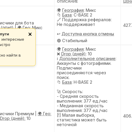
ОПИСАНИЕ
ЦЕНА
🌍
География
: Микс
📁
База
: C-BASE 2
🔗
Поддержка рефералов
:
исчики для бота
Не поддерживает
427.
/start) |
🌍 Гео:
Микс
↩️
Доступна кнопка отмены
луги
×
ь интересные
🟢 Стабильный
ыстро
🌍
География
: Микс
❌
Drop (дней)
: 10
но найти в
ℹ️
Дополнительное описание
:
Аккаунты с фотографиями.
Подписчики
присоединяются через
поиск.
📁
База
: H-BASE 2
🚀 Скорость:
- Средняя скорость
выполнения: 377 ед./час
- Медианная скорость
выполнения: 377 ед./час
писчики Премиум |
🌍 Гео:
[!] Малая выборка,
406
Drop (дней):
10
статистика может быть
неточной