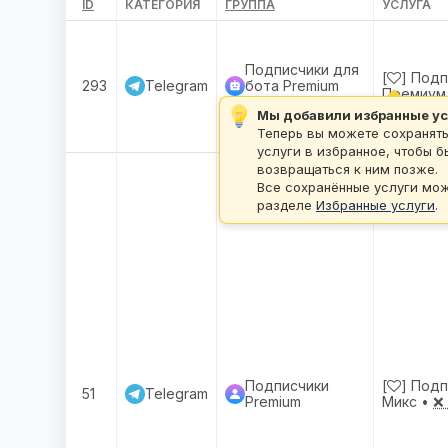
ID
КАТЕГОРИЯ
ГРУППА
УСЛУГА
Подписчики для
[
] Подп
293
Telegram
бота Premium
Премиум (
(/start)
Мы добавили избранные ус
Теперь вы можете сохранят
услуги в избранное, чтобы б
возвращаться к ним позже.
Все сохранённые услуги мож
разделе
Избранные услуги
.
Подписчики
[
] Под
51
Telegram
Premium
Микс •
❌ 