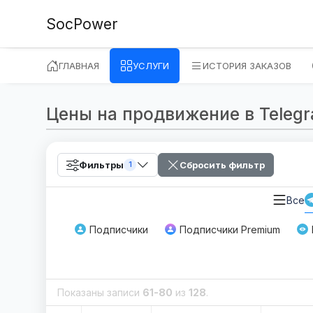
SocPower
ГЛАВНАЯ
УСЛУГИ
ИСТОРИЯ ЗАКАЗОВ
Цены на продвижение в Telegram
Фильтры
Сбросить фильтр
1
Все
Подписчики
Подписчики Premium
Показаны записи
61-80
из
128
.