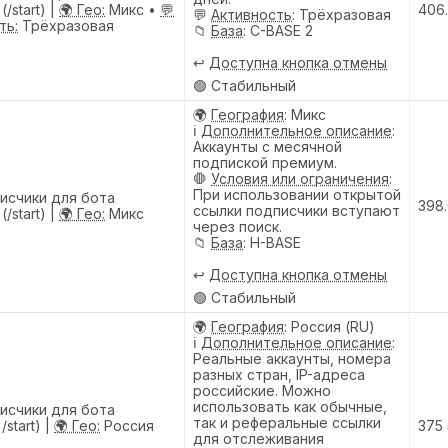
/start) |
🌍 Гео:
Микс •
💬
406
💬
Активность
: Трёхразовая
ть:
Трёхразовая
📁
База
: C-BASE 2
↩️
Доступна кнопка отмены
🟢 Стабильный
🌍
География
: Микс
ℹ️
Дополнительное описание
:
Аккаунты с месячной
подпиской премиум.
🛑
Условия или ограничения
:
При использовании открытой
исчики для бота
398
ссылки подписчики вступают
/start) |
🌍 Гео:
Микс
через поиск.
📁
База
: H-BASE
↩️
Доступна кнопка отмены
🟢 Стабильный
🌍
География
: Россия (RU)
ℹ️
Дополнительное описание
:
Реальные аккаунты, номера
разных стран, IP-адреса
российские. Можно
использовать как обычные,
исчики для бота
так и реферальные ссылки
/start) |
🌍 Гео:
Россия
375
для отслеживания