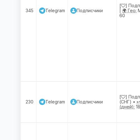
[
] Под
345
Telegram
Подписчики
|
🌍 Гео:
М
60
[
] Подп
230
Telegram
Подписчики
(СНГ) •
↩
(дней):
1