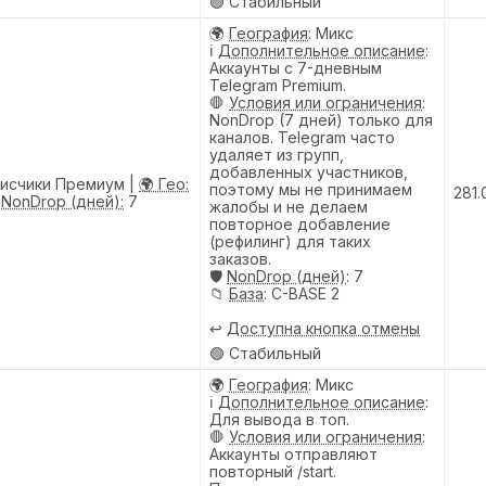
🟢 Стабильный
🌍
География
: Микс
ℹ️
Дополнительное описание
:
Аккаунты с 7-дневным
Telegram Premium.
🛑
Условия или ограничения
:
NonDrop (7 дней) только для
каналов. Telegram часто
удаляет из групп,
добавленных участников,
писчики Премиум |
🌍 Гео:
поэтому мы не принимаем
281.
️ NonDrop (дней):
7
жалобы и не делаем
повторное добавление
(рефилинг) для таких
заказов.
🛡️
NonDrop (дней)
: 7
📁
База
: C-BASE 2
↩️
Доступна кнопка отмены
🟢 Стабильный
🌍
География
: Микс
ℹ️
Дополнительное описание
:
Для вывода в топ.
🛑
Условия или ограничения
:
Аккаунты отправляют
повторный /start.