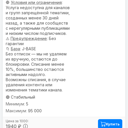
🛑
Условия или ограничения
:
Услуга недоступна для каналов
и групп запрещённой тематики,
созданных менее 30 дней
назад, а также для сообществ
с нерегулярными публикациями
и низким числом подписчиков.
⚠️
Предупреждениe
: Без
гарантии
📁
База
: J-BASE
Без отписок — мы не удаляем
их вручную, остаются до
блокировки. Списание менее
10%, большинство остаются
активными надолго.
Возможны списания, в случае
удаления контента или
изменения тематики канала.
🟢 Стабильный
5
95 000
Купить
1940 ₽