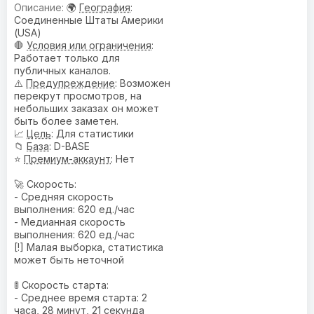
🌍
География
:
Соединенные Штаты Америки
(USA)
🛑
Условия или ограничения
:
Работает только для
публичных каналов.
⚠️
Предупреждениe
: Возможен
перекрут просмотров, на
небольших заказах он может
быть более заметен.
📈
Цель
: Для статистики
📁
База
: D-BASE
⭐
Премиум-аккаунт
: Нет
🚀 Скорость:
- Средняя скорость
выполнения: 620 ед./час
- Медианная скорость
выполнения: 620 ед./час
[!] Малая выборка, статистика
может быть неточной
🚦 Скорость старта:
- Среднее время старта: 2
часа, 28 минут, 21 секунда