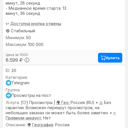
минут, 28 секунд
- Медианное время старта: 13
минут, 36 секунд
↩️
Доступна кнопка отмены
🟢 Стабильный
50
100 000
Купить
8.599 ₽
20
Telegram
Просмотры на пост
[
] Просмотры |
🌍 Гео:
Россия (RU) •
⚠️
Без
гарантии. Возможен перекрут просмотров, на
небольших заказах он может быть более заметен. •
⭐
Премиум-аккаунт:
Нет
🌍
География
: Россия