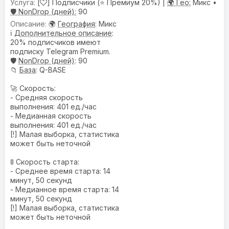
[
] Подписчики (⭐ Премиум 20%) |
🌍 Гео:
Микс •
🛡️ NonDrop (дней):
90
🌍
География
: Микс
ℹ️
Дополнительное описание
:
20% подписчиков имеют
подписку Telegram Premium.
🛡️
NonDrop (дней)
: 90
📁
База
: Q-BASE
🚀 Скорость:
- Средняя скорость
выполнения: 401 ед./час
- Медианная скорость
выполнения: 401 ед./час
[!] Малая выборка, статистика
может быть неточной
🚦 Скорость старта:
- Среднее время старта: 14
минут, 50 секунд
- Медианное время старта: 14
минут, 50 секунд
[!] Малая выборка, статистика
может быть неточной