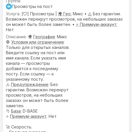
Просмотры на пост
[
] Просмотры |
🌍 Гео:
Микс •
⚠️
Без гарантии.
Возможен перекрут просмотров, на небольших заказах
он может быть более заметен. •
⭐ Премиум-аккаунт:
Нет
🌍
География
: Микс
🛑
Условия или ограничения
:
Только для открытых каналов.
Введите ссылку на пост или
имя канала. Если указать имя
канала — просмотры
добавятся к последнему
посту. Если ссылку — к
указанному посту.
⚠️
Предупреждениe
: Без
гарантии. Возможен перекрут
просмотров, на небольших
заказах он может быть более
заметен.
📁
База
: D-BASE
⭐
Премиум-аккаунт
: Нет
🚀 Скорость: