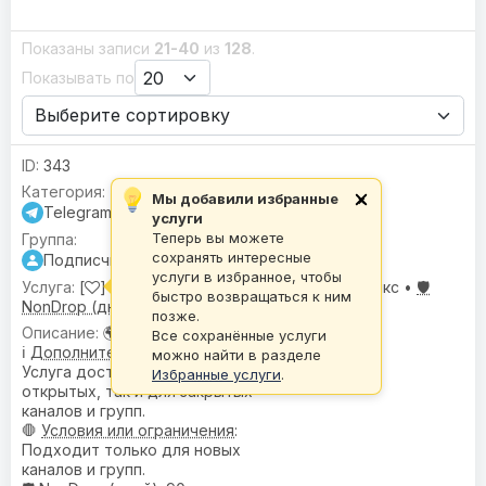
Показаны записи
21-40
из
128
.
Показывать по
343
Мы добавили избранные
×
Telegram
услуги
Теперь вы можете
сохранять интересные
Подписчики
услуги в избранное, чтобы
[
] Подписчики с онлайном |
🌍 Гео:
Микс •
🛡️
быстро возвращаться к ним
NonDrop (дней):
90 •
🌐 Онлайн:
Да
позже.
🌍
География
: Микс
Все сохранённые услуги
ℹ️
Дополнительное описание
:
можно найти в разделе
Услуга доступна как для
Избранные услуги
.
открытых, так и для закрытых
каналов и групп.
🛑
Условия или ограничения
:
Подходит только для новых
каналов и групп.