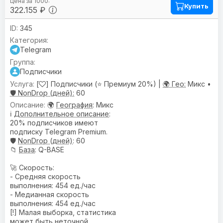
Купить
322.155 ₽
345
Telegram
Подписчики
[
] Подписчики (⭐ Премиум 20%) |
🌍 Гео:
Микс •
🛡️ NonDrop (дней):
60
🌍
География
: Микс
ℹ️
Дополнительное описание
:
20% подписчиков имеют
подписку Telegram Premium.
🛡️
NonDrop (дней)
: 60
📁
База
: Q-BASE
🚀 Скорость:
- Средняя скорость
выполнения: 454 ед./час
- Медианная скорость
выполнения: 454 ед./час
[!] Малая выборка, статистика
может быть неточной