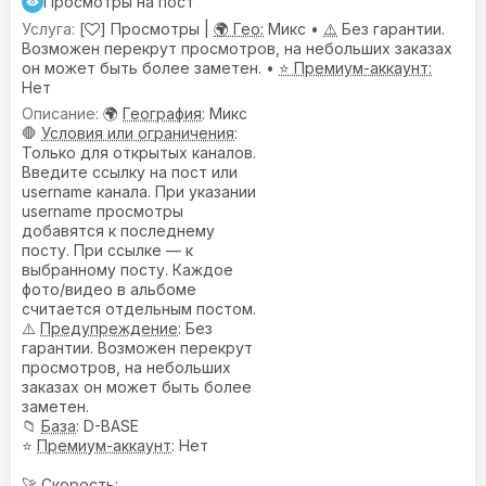
Просмотры на пост
[
] Просмотры |
🌍 Гео:
Микс •
⚠️
Без гарантии.
Возможен перекрут просмотров, на небольших заказах
он может быть более заметен. •
⭐ Премиум-аккаунт:
Нет
🌍
География
: Микс
🛑
Условия или ограничения
:
Только для открытых каналов.
Введите ссылку на пост или
username канала. При указании
username просмотры
добавятся к последнему
посту. При ссылке — к
выбранному посту. Каждое
фото/видео в альбоме
считается отдельным постом.
⚠️
Предупреждениe
: Без
гарантии. Возможен перекрут
просмотров, на небольших
заказах он может быть более
заметен.
📁
База
: D-BASE
⭐
Премиум-аккаунт
: Нет
🚀 Скорость: