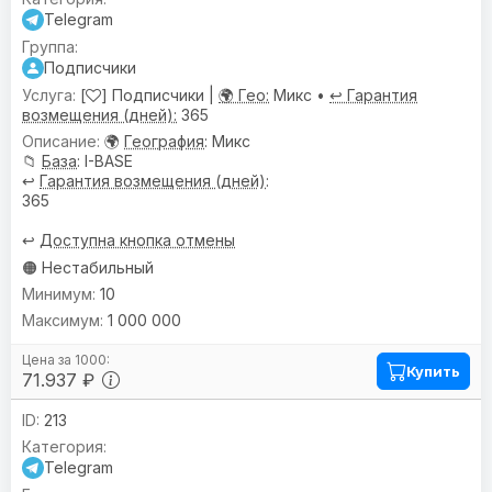
Telegram
Подписчики
[
] Подписчики |
🌍 Гео:
Микс •
↩️ Гарантия
возмещения (дней):
365
🌍
География
: Микс
📁
База
: I-BASE
↩️
Гарантия возмещения (дней)
:
365
↩️
Доступна кнопка отмены
🟠 Нестабильный
10
1 000 000
Купить
71.937 ₽
213
Telegram