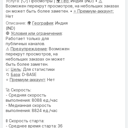
[
] Просмотры |
🌍 Гео:
Индия (IND) •
⚠️
Возможен перекрут просмотров, на небольших заказах
он может быть более заметен. •
⭐ Премиум-аккаунт:
Нет
🌍
География
: Индия
(IND)
🛑
Условия или ограничения
:
Работает только для
публичных каналов.
⚠️
Предупреждениe
: Возможен
перекрут просмотров, на
небольших заказах он может
быть более заметен.
📈
Цель
: Для статистики
📁
База
: D-BASE
⭐
Премиум-аккаунт
: Нет
🚀 Скорость:
- Средняя скорость
выполнения: 8088 ед./час
- Медианная скорость
выполнения: 8824 ед./час
🚦 Скорость старта:
- Среднее время старта: 36