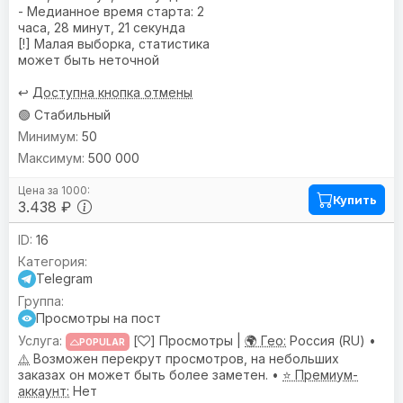
- Медианное время старта: 2
часа, 28 минут, 21 секунда
[!] Малая выборка, статистика
может быть неточной
↩️
Доступна кнопка отмены
🟢 Стабильный
50
500 000
Купить
3.438 ₽
16
Telegram
Просмотры на пост
[
] Просмотры |
🌍 Гео:
Россия (RU) •
POPULAR
⚠️
Возможен перекрут просмотров, на небольших
заказах он может быть более заметен. •
⭐ Премиум-
аккаунт:
Нет