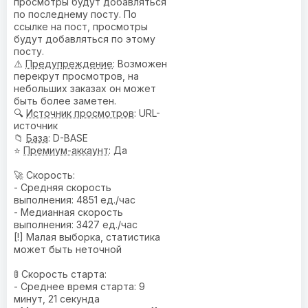
просмотры будут добавляться
по последнему посту. По
ссылке на пост, просмотры
будут добавляться по этому
посту.
⚠️
Предупреждениe
: Возможен
перекрут просмотров, на
небольших заказах он может
быть более заметен.
🔍
Источник просмотров
: URL-
источник
📁
База
: D-BASE
⭐
Премиум-аккаунт
: Да
🚀 Скорость:
- Средняя скорость
выполнения: 4851 ед./час
- Медианная скорость
выполнения: 3427 ед./час
[!] Малая выборка, статистика
может быть неточной
🚦 Скорость старта:
- Среднее время старта: 9
минут, 21 секунда