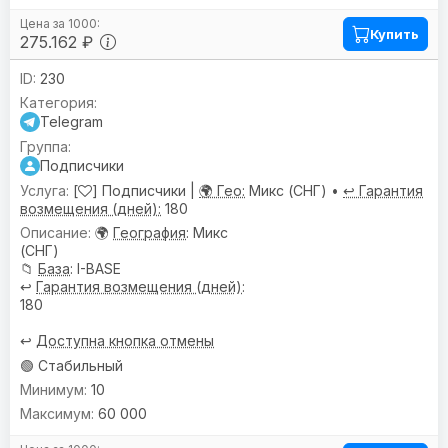
Купить
275.162 ₽
230
Telegram
Подписчики
[
] Подписчики |
🌍 Гео:
Микс (СНГ) •
↩️ Гарантия
возмещения (дней):
180
🌍
География
: Микс
(СНГ)
📁
База
: I-BASE
↩️
Гарантия возмещения (дней)
:
180
↩️
Доступна кнопка отмены
🟢 Стабильный
10
60 000