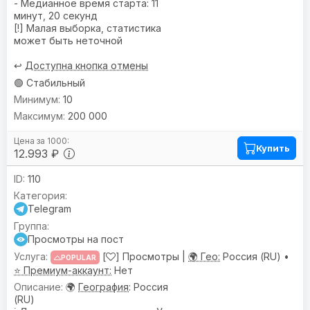
- Медианное время старта: 11
минут, 20 секунд
[!] Малая выборка, статистика
может быть неточной
↩️
Доступна кнопка отмены
🟢 Стабильный
10
200 000
Купить
12.993 ₽
110
Telegram
Просмотры на пост
[
] Просмотры |
🌍 Гео:
Россия (RU) •
POPULAR
⭐ Премиум-аккаунт:
Нет
🌍
География
: Россия
(RU)