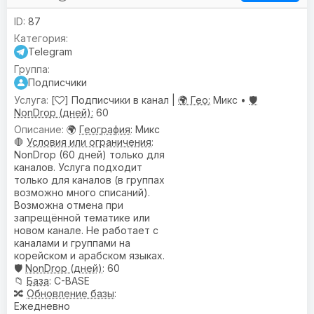
87
Telegram
Подписчики
[
] Подписчики в канал |
🌍 Гео:
Микс •
🛡️
NonDrop (дней):
60
🌍
География
: Микс
🛑
Условия или ограничения
:
NonDrop (60 дней) только для
каналов. Услуга подходит
только для каналов (в группах
возможно много списаний).
Возможна отмена при
запрещённой тематике или
новом канале. Не работает с
каналами и группами на
корейском и арабском языках.
🛡️
NonDrop (дней)
: 60
📁
База
: C-BASE
🔀
Обновление базы
:
Ежедневно