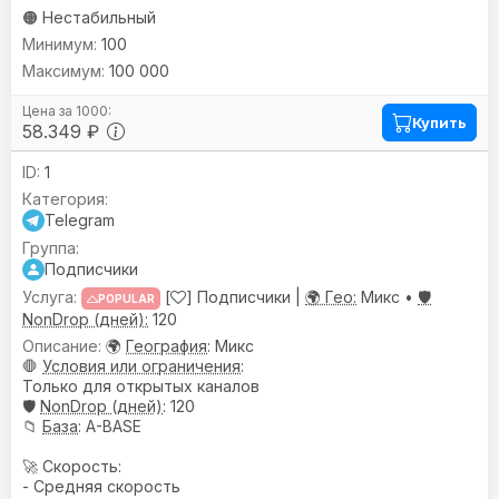
🟠 Нестабильный
100
100 000
Купить
58.349 ₽
1
Telegram
Подписчики
[
] Подписчики |
🌍 Гео:
Микс •
🛡️
POPULAR
NonDrop (дней):
120
🌍
География
: Микс
🛑
Условия или ограничения
:
Только для открытых каналов
🛡️
NonDrop (дней)
: 120
📁
База
: A-BASE
🚀 Скорость:
- Средняя скорость