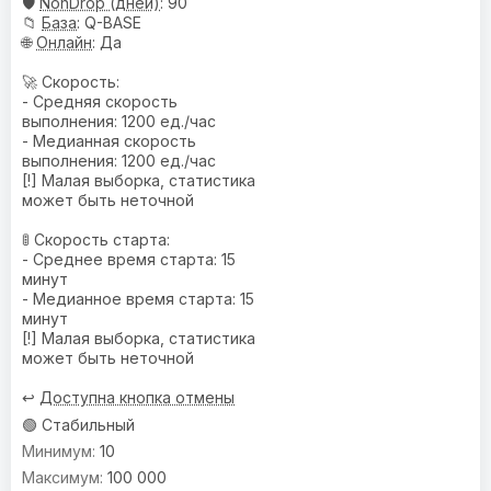
🛡️
NonDrop (дней)
: 90
📁
База
: Q-BASE
🌐
Онлайн
: Да
🚀 Скорость:
- Средняя скорость
выполнения: 1200 ед./час
- Медианная скорость
выполнения: 1200 ед./час
[!] Малая выборка, статистика
может быть неточной
🚦 Скорость старта:
- Среднее время старта: 15
минут
- Медианное время старта: 15
минут
[!] Малая выборка, статистика
может быть неточной
↩️
Доступна кнопка отмены
🟢 Стабильный
10
100 000