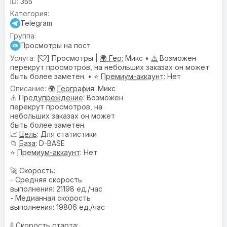
355
Telegram
Просмотры на пост
[
] Просмотры |
🌍 Гео:
Микс •
⚠️
Возможен
перекрут просмотров, на небольших заказах он может
быть более заметен. •
⭐ Премиум-аккаунт:
Нет
🌍
География
: Микс
⚠️
Предупреждениe
: Возможен
перекрут просмотров, на
небольших заказах он может
быть более заметен.
📈
Цель
: Для статистики
📁
База
: D-BASE
⭐
Премиум-аккаунт
: Нет
🚀 Скорость:
- Средняя скорость
выполнения: 21198 ед./час
- Медианная скорость
выполнения: 19806 ед./час
🚦 Скорость старта: