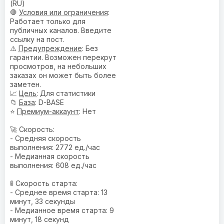
(RU)
🛑
Условия или ограничения
:
Работает только для
публичных каналов. Введите
ссылку на пост.
⚠️
Предупреждениe
: Без
гарантии. Возможен перекрут
просмотров, на небольших
заказах он может быть более
заметен.
📈
Цель
: Для статистики
📁
База
: D-BASE
⭐
Премиум-аккаунт
: Нет
🚀 Скорость:
- Средняя скорость
выполнения: 2772 ед./час
- Медианная скорость
выполнения: 608 ед./час
🚦 Скорость старта:
- Среднее время старта: 13
минут, 33 секунды
- Медианное время старта: 9
минут, 18 секунд