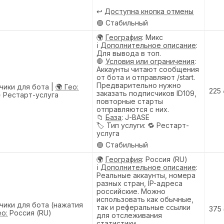
↩️
Доступна кнопка отмены
🟢 Стабильный
🌍
География
: Микс
ℹ️
Дополнительное описание
:
Для вывода в топ.
🛑
Условия или ограничения
:
Аккаунты читают сообщения
от бота и отправляют /start.
Предварительно нужно
чики для бота |
🌍 Гео:
225
заказать подписчиков ID109,
 Рестарт-услуга
повторные старты
отправляются с них.
📁
База
: J-BASE
🏷️
Тип услуги
: 🔁 Рестарт-
услуга
🟢 Стабильный
🌍
География
: Россия (RU)
ℹ️
Дополнительное описание
:
Реальные аккаунты, номера
разных стран, IP-адреса
российские. Можно
использовать как обычные,
чики для бота (нажатия
так и реферальные ссылки
375
ео:
Россия (RU)
для отслеживания
статистики.