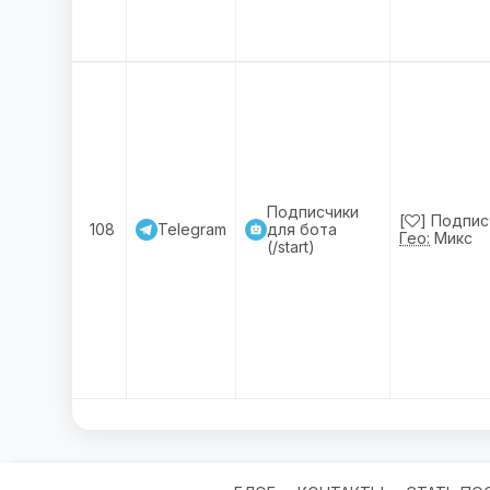
Подписчики
[
] Подписч
108
Telegram
для бота
Гео:
Микс
(/start)