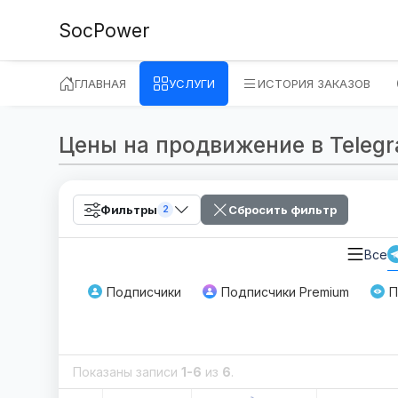
SocPower
ГЛАВНАЯ
УСЛУГИ
ИСТОРИЯ ЗАКАЗОВ
Цены на продвижение в Telegram
Фильтры
Сбросить фильтр
2
Все
Подписчики
Подписчики Premium
П
Показаны записи
1-6
из
6
.