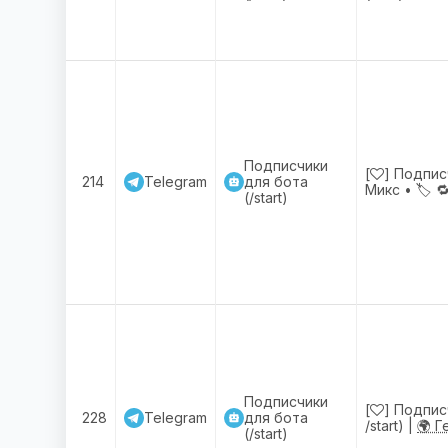
Подписчики
[
] Подпис
214
Telegram
для бота
Микс •
🏷️
🔁
(/start)
Подписчики
[
] Подпис
228
Telegram
для бота
/start) |
🌍 Г
(/start)