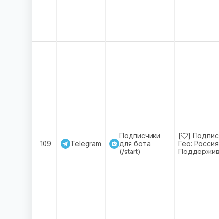
Подписчики
[
] Подписч
109
Telegram
для бота
Гео:
Россия
(/start)
Поддержив