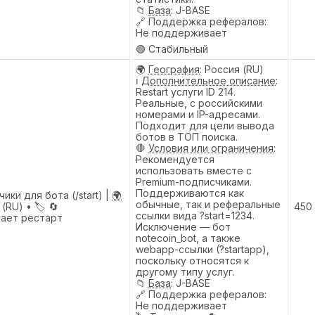
📁
База
: J-BASE
🔗
Поддержка рефералов
:
Не поддерживает
🟢 Стабильный
🌍
География
: Россия (RU)
ℹ️
Дополнительное описание
:
Restart услуги ID 214.
Реальные, с российскими
номерами и IP-адресами.
Подходит для цели вывода
ботов в ТОП поиска.
🛑
Условия или ограничения
:
Рекомендуется
использовать вместе с
Premium-подписчиками.
Поддерживаются как
ики для бота (/start) |
🌍
обычные, так и реферальные
 (RU) •
🏷️
🔄
450
ссылки вида ?start=1234.
ает рестарт
Исключение — бот
notecoin_bot, а также
webapp-ссылки (?startapp),
поскольку относятся к
другому типу услуг.
📁
База
: J-BASE
🔗
Поддержка рефералов
:
Не поддерживает