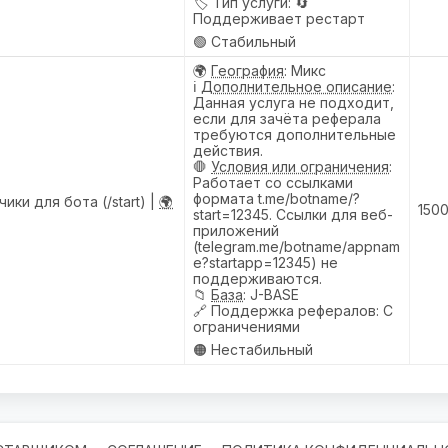
🏷️
Тип услуги
: 🔄
Поддерживает рестарт
🟢 Стабильный
🌍
География
: Микс
ℹ️
Дополнительное описание
:
Данная услуга не подходит,
если для зачёта реферала
требуются дополнительные
действия.
🛑
Условия или ограничения
:
Работает со ссылками
формата t.me/botname/?
ики для бота (/start) |
🌍
1500
start=12345. Ссылки для веб-
приложений
(telegram.me/botname/appnam
e?startapp=12345) не
поддерживаются.
📁
База
: J-BASE
🔗
Поддержка рефералов
: С
ограничениями
🟠 Нестабильный