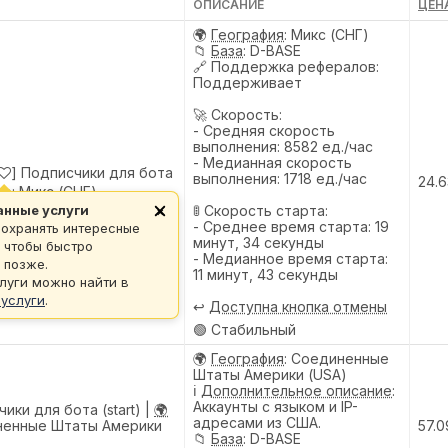
ОПИСАНИЕ
ЦЕНА
🌍
География
: Микс (СНГ)
📁
База
: D-BASE
🔗
Поддержка рефералов
:
Поддерживает
🚀 Скорость:
- Средняя скорость
выполнения: 8582 ед./час
- Медианная скорость
] Подписчики для бота
выполнения: 1718 ед./час
24.6
ео:
Микс (СНГ)
🚦 Скорость старта:
анные услуги
×
- Среднее время старта: 19
охранять интересные
минут, 34 секунды
, чтобы быстро
- Медианное время старта:
 позже.
11 минут, 43 секунды
луги можно найти в
 услуги
.
↩️
Доступна кнопка отмены
🟢 Стабильный
🌍
География
: Соединенные
Штаты Америки (USA)
ℹ️
Дополнительное описание
:
Аккаунты с языком и IP-
ики для бота (start) |
🌍
адресами из США.
енные Штаты Америки
57.0
📁
База
: D-BASE