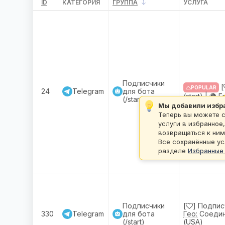
ID
КАТЕГОРИЯ
ГРУППА
УСЛУГА
Подписчики
[
POPULAR
24
Telegram
для бота
(start) |
🌍 Г
(/start)
Мы добавили избр
Теперь вы можете с
услуги в избранное
возвращаться к ним
Все сохранённые ус
разделе
Избранные
Подписчики
[
] Подписч
330
Telegram
для бота
Гео:
Соедин
(/start)
(USA)