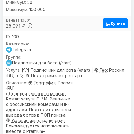
50
100 000
Купить
25.071 ₽
109
Telegram
Подписчики для бота (/start)
[
] Подписчики для бота (/start) |
🌍 Гео:
Россия
(RU) •
🏷️
🔄 Поддерживает рестарт
🌍
География
: Россия
(RU)
ℹ️
Дополнительное описание
:
Restart услуги ID 214. Реальные,
с российскими номерами и IP-
адресами. Подходит для цели
вывода ботов в ТОП поиска.
🛑
Условия или ограничения
:
Рекомендуется использовать
вместе с Premium-