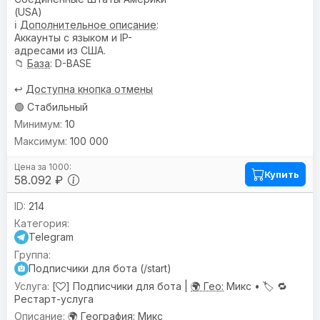
(USA)
ℹ️
Дополнительное описание
:
Аккаунты с языком и IP-
адресами из США.
📁
База
: D-BASE
↩️
Доступна кнопка отмены
🟢 Стабильный
10
100 000
Купить
58.092 ₽
214
Telegram
Подписчики для бота (/start)
[
] Подписчики для бота |
🌍 Гео:
Микс •
🏷️
🔁
Рестарт-услуга
🌍
География
: Микс