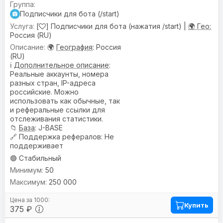
Подписчики для бота (/start)
[
] Подписчики для бота (нажатия /start) |
🌍 Гео:
Россия (RU)
🌍
География
: Россия
(RU)
ℹ️
Дополнительное описание
:
Реальные аккаунты, номера
разных стран, IP-адреса
российские. Можно
использовать как обычные, так
и реферальные ссылки для
отслеживания статистики.
📁
База
: J-BASE
🔗
Поддержка рефералов
: Не
поддерживает
🟢 Стабильный
50
250 000
Купить
375 ₽