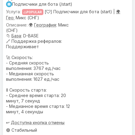
Подписчики для бота (/start)
[
] Подписчики для бота (start) |
🌍
POPULAR
Гео:
Микс (СНГ)
🌍
География
: Микс
(СНГ)
📁
База
: D-BASE
🔗
Поддержка рефералов
:
Поддерживает
🚀 Скорость:
- Средняя скорость
выполнения: 3767 ед./час
- Медианная скорость
выполнения: 1627 ед./час
🚦 Скорость старта:
- Среднее время старта: 20
минут, 7 секунд
- Медианное время старта: 12
минут, 4 секунды
↩️
Доступна кнопка отмены
🟢 Стабильный