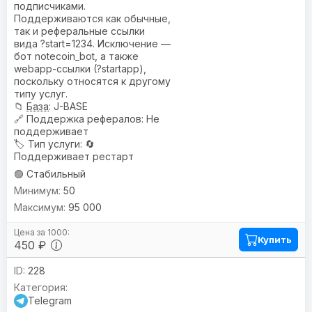
подписчиками.
Поддерживаются как обычные,
так и реферальные ссылки
вида ?start=1234. Исключение —
бот notecoin_bot, а также
webapp-ссылки (?startapp),
поскольку относятся к другому
типу услуг.
📁
База
: J-BASE
🔗
Поддержка рефералов
: Не
поддерживает
🏷️
Тип услуги
: 🔄
Поддерживает рестарт
🟢 Стабильный
50
95 000
Купить
450 ₽
228
Telegram