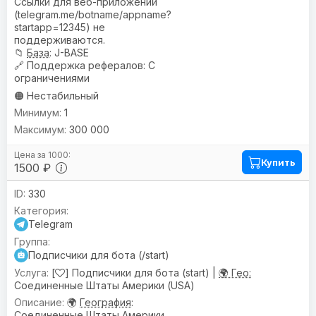
Ссылки для веб-приложений
(telegram.me/botname/appname?
startapp=12345) не
поддерживаются.
📁
База
: J-BASE
🔗
Поддержка рефералов
: С
ограничениями
🟠 Нестабильный
1
300 000
Купить
1500 ₽
330
Telegram
Подписчики для бота (/start)
[
] Подписчики для бота (start) |
🌍 Гео:
Соединенные Штаты Америки (USA)
🌍
География
:
Соединенные Штаты Америки