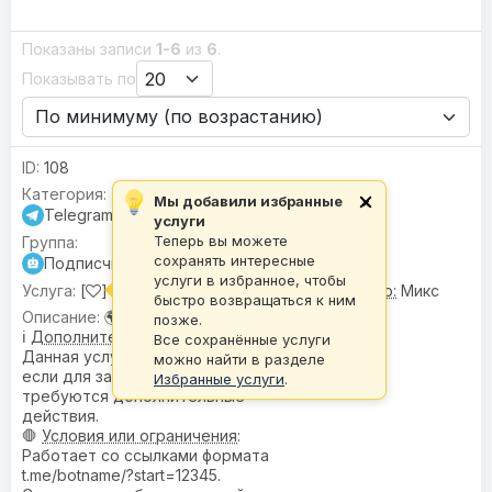
Показаны записи
1-6
из
6
.
Показывать по
108
Мы добавили избранные
×
Telegram
услуги
Теперь вы можете
сохранять интересные
Подписчики для бота (/start)
услуги в избранное, чтобы
[
] Подписчики для бота (/start) |
🌍 Гео:
Микс
быстро возвращаться к ним
🌍
География
: Микс
позже.
ℹ️
Дополнительное описание
:
Все сохранённые услуги
Данная услуга не подходит,
можно найти в разделе
если для зачёта реферала
Избранные услуги
.
требуются дополнительные
действия.
🛑
Условия или ограничения
:
Работает со ссылками формата
t.me/botname/?start=12345.