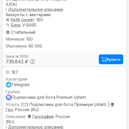
(USA)
ℹ️
Дополнительное описание
:
Аккаунты с аватарами.
♻️
Refill (дней)
: 180
📁
База
: V-BASE
🟢 Стабильный
100
40 000
Купить
736.842 ₽
187
Telegram
Подписчики для бота Premium (/start)
[
] Подписчики для бота Премиум (/start) |
🌍
Гео:
Россия (RU)
🌍
География
: Россия
(RU)
ℹ️
Дополнительное описание
: