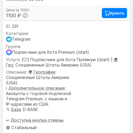
Купить
1100 ₽
331
Telegram
Подписчики для бота Premium (/start)
[
] Подписчики для бота Премиум (/start) |
🌍
Гео:
Соединенные Штаты Америки (USA)
🌍
География
:
Соединенные Штаты Америки
(USA)
ℹ️
Дополнительное описание
:
Аккаунты с годовой подпиской
Telegram Premium, с языком и
IP-адресами из США.
📁
База
: D-BASE
↩️
Доступна кнопка отмены
🟢 Стабильный