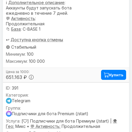
ℹ️
Дополнительное описание
:
Аккаунты будут запускать бота
ежедневно в течение 7 дней.
💬
Активность
:
Продолжительная
📁
База
: C-BASE 1
↩️
Доступна кнопка отмены
🟢 Стабильный
100
100 000
Купить
651.163 ₽
391
Telegram
Подписчики для бота Premium (/start)
[
] Подписчики для бота Премиум (/start) |
🌍
Гео:
Микс •
💬 Активность:
Продолжительная