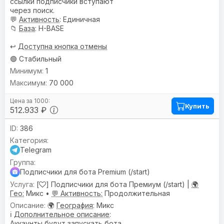
ссылки подписчики вступают
через поиск.
💬
Активность
: Единичная
📁
База
: H-BASE
↩️
Доступна кнопка отмены
🟢 Стабильный
1
70 000
Купить
512.933 ₽
386
Telegram
Подписчики для бота Premium (/start)
[
] Подписчики для бота Премиум (/start) |
🌍
Гео:
Микс •
💬 Активность:
Продолжительная
🌍
География
: Микс
ℹ️
Дополнительное описание
:
Аккаунты будут запускать бота