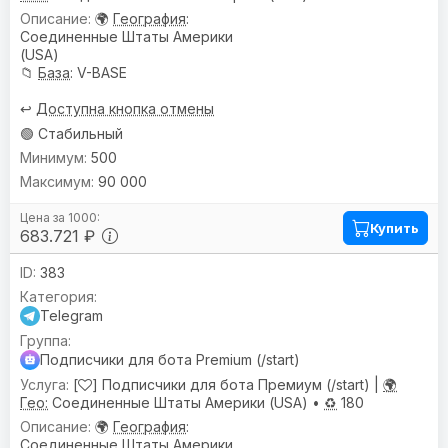
🌍
География
:
Соединенные Штаты Америки
(USA)
📁
База
: V-BASE
↩️
Доступна кнопка отмены
🟢 Стабильный
500
90 000
Купить
683.721 ₽
383
Telegram
Подписчики для бота Premium (/start)
[
] Подписчики для бота Премиум (/start) |
🌍
Гео:
Соединенные Штаты Америки (USA) •
♻️
180
🌍
География
:
Соединенные Штаты Америки