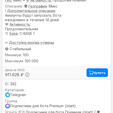
Гео:
Микс •
💬 Активность:
Продолжительная
🌍
География
: Микс
ℹ️
Дополнительное описание
:
Аккаунты будут запускать бота
ежедневно в течение 14 дней.
💬
Активность
:
Продолжительная
📁
База
: C-BASE 1
↩️
Доступна кнопка отмены
🟢 Стабильный
100
100 000
Купить
911.628 ₽
392
Telegram
Подписчики для бота Premium (/start)
[
] Подписчики для бота Премиум (/start) |
🌍