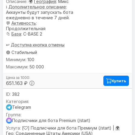
🌍
География
: Микс
ℹ️
Дополнительное описание
:
Аккаунты будут запускать бота
ежедневно в течение 7 дней.
💬
Активность
:
Продолжительная
📁
База
: C-BASE 2
↩️
Доступна кнопка отмены
🟢 Стабильный
100
50 000
Купить
651.163 ₽
382
Telegram
Подписчики для бота Premium (/start)
[
] Подписчики для бота Премиум (/start) |
🌍
Гео:
Соединенные Штаты Америки (USA)