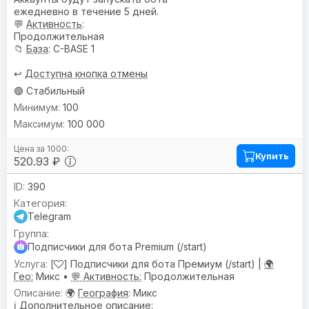
ежедневно в течение 5 дней.
💬
Активность
:
Продолжительная
📁
База
: C-BASE 1
↩️
Доступна кнопка отмены
🟢 Стабильный
100
100 000
Купить
520.93 ₽
390
Telegram
Подписчики для бота Premium (/start)
[
] Подписчики для бота Премиум (/start) |
🌍
Гео:
Микс •
💬 Активность:
Продолжительная
🌍
География
: Микс
ℹ️
Дополнительное описание
: