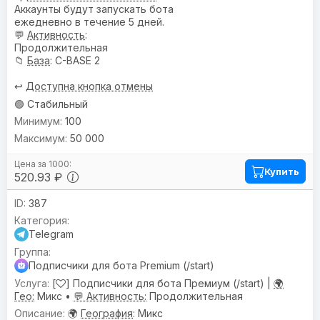
Аккаунты будут запускать бота
ежедневно в течение 5 дней.
💬
Активность
:
Продолжительная
📁
База
: C-BASE 2
↩️
Доступна кнопка отмены
🟢 Стабильный
100
50 000
Купить
520.93 ₽
387
Telegram
Подписчики для бота Premium (/start)
[
] Подписчики для бота Премиум (/start) |
🌍
Гео:
Микс •
💬 Активность:
Продолжительная
🌍
География
: Микс