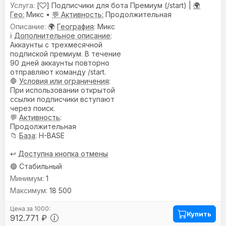
[
] Подписчики для бота Премиум (/start) |
🌍
Гео:
Микс •
💬 Активность:
Продолжительная
🌍
География
: Микс
ℹ️
Дополнительное описание
:
Аккаунты с трехмесячной
подпиской премиум. В течение
90 дней аккаунты повторно
отправляют команду /start.
🛑
Условия или ограничения
:
При использовании открытой
ссылки подписчики вступают
через поиск.
💬
Активность
:
Продолжительная
📁
База
: H-BASE
↩️
Доступна кнопка отмены
🟢 Стабильный
1
18 500
Купить
912.771 ₽