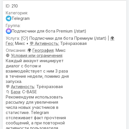
210
Telegram
Подписчики для бота Premium (/start)
[
] Подписчики для бота Премиум (/start) |
🌍
Гео:
Микс •
💬 Активность:
Трёхразовая
🌍
География
: Микс
🛑
Условия или ограничения
:
Каждый аккаунт инициирует
диалог с ботом и
взаимодействует с ним 3 раза
в течение недели, помимо дня
запуска.
💬
Активность
: Трёхразовая
📁
База
: C-BASE
Рекомендуем использовать
рассылку для увеличения
числа новых участников в
статистике. Telegram
отслеживает факт прочтения
сообщений, а при повторной
активности пользователя