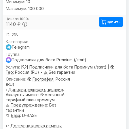
10
100 000
Купить
1140 ₽
218
Telegram
Подписчики для бота Premium (/start)
[
] Подписчики для бота Премиум (/start) |
🌍
Гео:
Россия (RU) •
⚠️
Без гарантии
🌍
География
: Россия
(RU)
ℹ️
Дополнительное описание
:
Аккаунты имеют 6-месячный
тарифный план премиум.
⚠️
Предупреждениe
: Без
гарантии
📁
База
: D-BASE
↩️
Доступна кнопка отмены