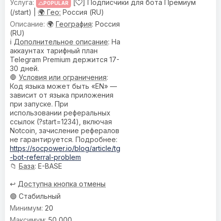
[
] Подписчики для бота Премиум
POPULAR
(/start) |
🌍 Гео:
Россия (RU)
🌍
География
: Россия
(RU)
ℹ️
Дополнительное описание
: На
аккаунтах тарифный план
Telegram Premium держится 17-
30 дней.
🛑
Условия или ограничения
:
Код языка может быть «EN» —
зависит от языка приложения
при запуске. При
использовании реферальных
ссылок (?start=1234), включая
Notcoin, зачисление рефералов
не гарантируется. Подробнее:
https://socpower.io/blog/article/tg
-bot-referral-problem
📁
База
: E-BASE
↩️
Доступна кнопка отмены
🟢 Стабильный
20
50 000