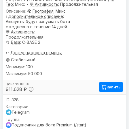
Гео:
Микс •
💬 Активность:
Продолжительная
🌍
География
: Микс
ℹ️
Дополнительное описание
:
Аккаунты будут запускать бота
ежедневно в течение 14 дней.
💬
Активность
:
Продолжительная
📁
База
: C-BASE 2
↩️
Доступна кнопка отмены
🟢 Стабильный
100
50 000
Купить
911.628 ₽
328
Telegram
Подписчики для бота Premium (/start)