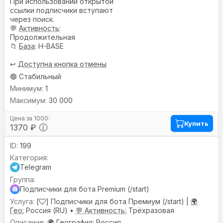
При использовании открытой
ссылки подписчики вступают
через поиск.
💬
Активность
:
Продолжительная
📁
База
: H-BASE
↩️
Доступна кнопка отмены
🟢 Стабильный
1
30 000
Купить
1370 ₽
199
Telegram
Подписчики для бота Premium (/start)
[
] Подписчики для бота Премиум (/start) |
🌍
Гео:
Россия (RU) •
💬 Активность:
Трёхразовая
🌍
География
: Россия