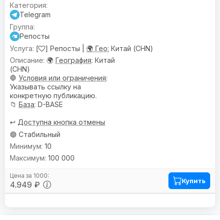
Telegram
Репосты
[
] Репосты |
🌍 Гео:
Китай (CHN)
🌍
География
: Китай
(CHN)
🛑
Условия или ограничения
:
Указывать ссылку на
конкретную публикацию.
📁
База
: D-BASE
↩️
Доступна кнопка отмены
🟢 Стабильный
10
100 000
Купить
4.949 ₽