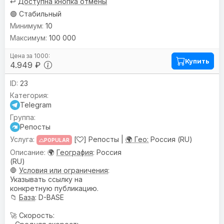
↩️
Доступна кнопка отмены
🟢 Стабильный
10
100 000
Купить
4.949 ₽
23
Telegram
Репосты
[
] Репосты |
🌍 Гео:
Россия (RU)
POPULAR
🌍
География
: Россия
(RU)
🛑
Условия или ограничения
:
Указывать ссылку на
конкретную публикацию.
📁
База
: D-BASE
🚀 Скорость: