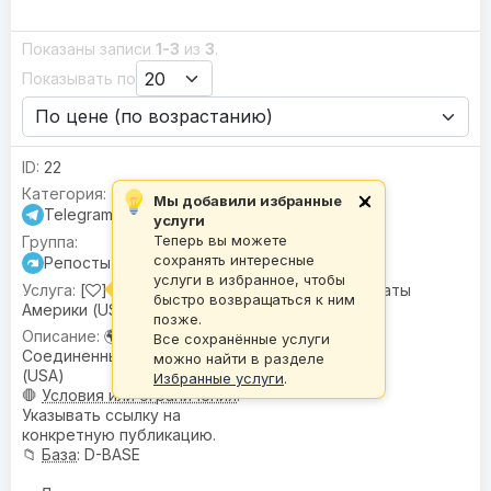
Показаны записи
1-3
из
3
.
Показывать по
22
Мы добавили избранные
×
Telegram
услуги
Теперь вы можете
сохранять интересные
Репосты
услуги в избранное, чтобы
[
] Репосты |
🌍 Гео:
Соединенные Штаты
быстро возвращаться к ним
Америки (USA)
позже.
🌍
География
:
Все сохранённые услуги
Соединенные Штаты Америки
можно найти в разделе
(USA)
Избранные услуги
.
🛑
Условия или ограничения
:
Указывать ссылку на
конкретную публикацию.
📁
База
: D-BASE