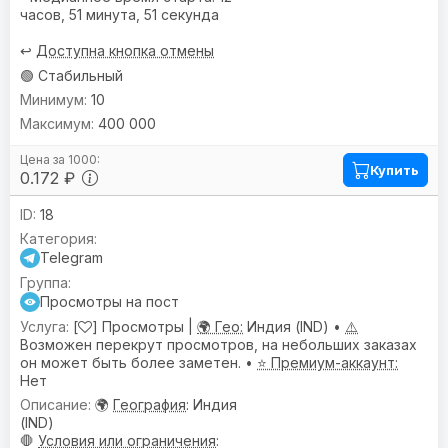
часов, 51 минута, 51 секунда
↩️
Доступна кнопка отмены
🟢 Стабильный
10
400 000
Купить
0.172 ₽
18
Telegram
Просмотры на пост
[
] Просмотры |
🌍 Гео:
Индия (IND) •
⚠️
Возможен перекрут просмотров, на небольших заказах
он может быть более заметен. •
⭐ Премиум-аккаунт:
Нет
🌍
География
: Индия
(IND)
🛑
Условия или ограничения
: