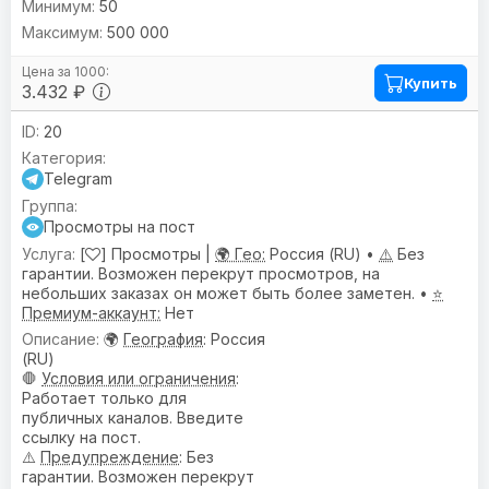
50
500 000
Купить
3.432 ₽
20
Telegram
Просмотры на пост
[
] Просмотры |
🌍 Гео:
Россия (RU) •
⚠️
Без
гарантии. Возможен перекрут просмотров, на
небольших заказах он может быть более заметен. •
⭐
Премиум-аккаунт:
Нет
🌍
География
: Россия
(RU)
🛑
Условия или ограничения
:
Работает только для
публичных каналов. Введите
ссылку на пост.
⚠️
Предупреждениe
: Без
гарантии. Возможен перекрут