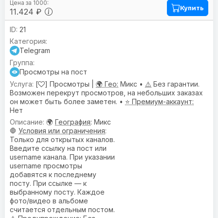
Купить
11.424 ₽
21
Telegram
Просмотры на пост
[
] Просмотры |
🌍 Гео:
Микс •
⚠️
Без гарантии.
Возможен перекрут просмотров, на небольших заказах
он может быть более заметен. •
⭐ Премиум-аккаунт:
Нет
🌍
География
: Микс
🛑
Условия или ограничения
:
Только для открытых каналов.
Введите ссылку на пост или
username канала. При указании
username просмотры
добавятся к последнему
посту. При ссылке — к
выбранному посту. Каждое
фото/видео в альбоме
считается отдельным постом.