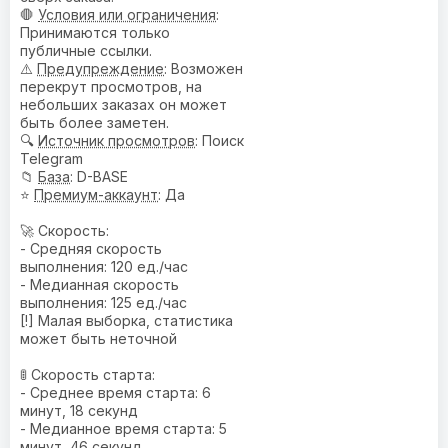
🛑
Условия или ограничения
:
Принимаются только
публичные ссылки.
⚠️
Предупреждениe
: Возможен
перекрут просмотров, на
небольших заказах он может
быть более заметен.
🔍
Источник просмотров
: Поиск
Telegram
📁
База
: D-BASE
⭐
Премиум-аккаунт
: Да
🚀 Скорость:
- Средняя скорость
выполнения: 120 ед./час
- Медианная скорость
выполнения: 125 ед./час
[!] Малая выборка, статистика
может быть неточной
🚦 Скорость старта:
- Среднее время старта: 6
минут, 18 секунд
- Медианное время старта: 5
минут, 46 секунд