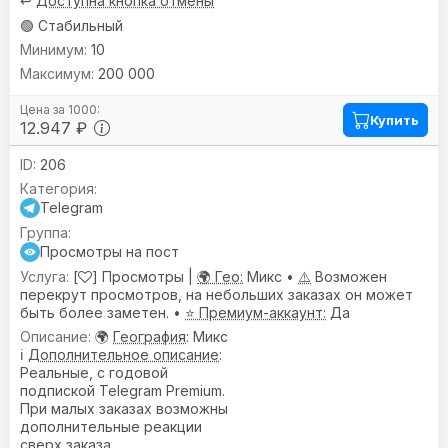
↩️
Доступна кнопка отмены
🟢 Стабильный
10
200 000
Купить
12.947 ₽
206
Telegram
Просмотры на пост
[
] Просмотры |
🌍 Гео:
Микс •
⚠️
Возможен
перекрут просмотров, на небольших заказах он может
быть более заметен. •
⭐ Премиум-аккаунт:
Да
🌍
География
: Микс
ℹ️
Дополнительное описание
:
Реальные, с годовой
подпиской Telegram Premium.
При малых заказах возможны
дополнительные реакции
сверх заказа.