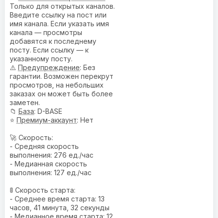
Только для открытых каналов.
Введите ссылку на пост или
имя канала. Если указать имя
канала — просмотры
добавятся к последнему
посту. Если ссылку — к
указанному посту.
⚠️
Предупреждениe
: Без
гарантии. Возможен перекрут
просмотров, на небольших
заказах он может быть более
заметен.
📁
База
: D-BASE
⭐
Премиум-аккаунт
: Нет
🚀 Скорость:
- Средняя скорость
выполнения: 276 ед./час
- Медианная скорость
выполнения: 127 ед./час
🚦 Скорость старта:
- Среднее время старта: 13
часов, 41 минута, 32 секунды
- Медианное время старта: 12