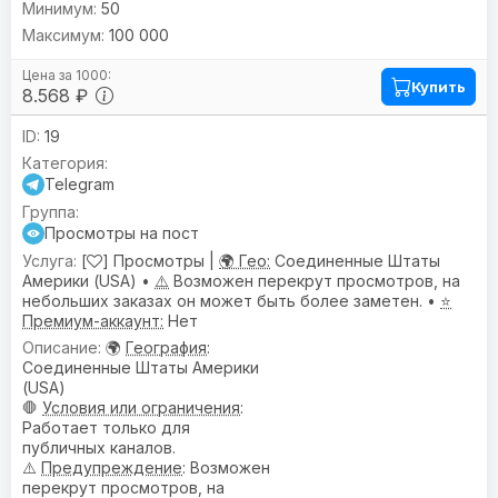
50
100 000
Купить
8.568 ₽
19
Telegram
Просмотры на пост
[
] Просмотры |
🌍 Гео:
Соединенные Штаты
Америки (USA) •
⚠️
Возможен перекрут просмотров, на
небольших заказах он может быть более заметен. •
⭐
Премиум-аккаунт:
Нет
🌍
География
:
Соединенные Штаты Америки
(USA)
🛑
Условия или ограничения
:
Работает только для
публичных каналов.
⚠️
Предупреждениe
: Возможен
перекрут просмотров, на