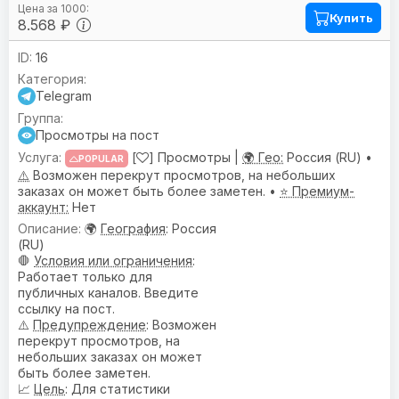
Купить
8.568 ₽
16
Telegram
Просмотры на пост
[
] Просмотры |
🌍 Гео:
Россия (RU) •
POPULAR
⚠️
Возможен перекрут просмотров, на небольших
заказах он может быть более заметен. •
⭐ Премиум-
аккаунт:
Нет
🌍
География
: Россия
(RU)
🛑
Условия или ограничения
:
Работает только для
публичных каналов. Введите
ссылку на пост.
⚠️
Предупреждениe
: Возможен
перекрут просмотров, на
небольших заказах он может
быть более заметен.
📈
Цель
: Для статистики