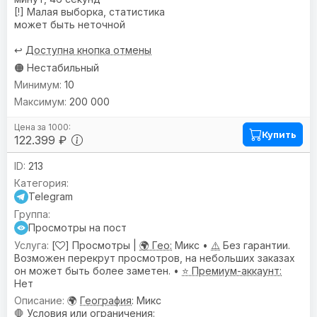
[!] Малая выборка, статистика
может быть неточной
↩️
Доступна кнопка отмены
🟠 Нестабильный
10
200 000
Купить
122.399 ₽
213
Telegram
Просмотры на пост
[
] Просмотры |
🌍 Гео:
Микс •
⚠️
Без гарантии.
Возможен перекрут просмотров, на небольших заказах
он может быть более заметен. •
⭐ Премиум-аккаунт:
Нет
🌍
География
: Микс
🛑
Условия или ограничения
: