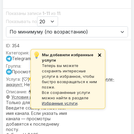
Показаны записи
1-11
из
11
.
Показывать по
354
Мы добавили избранные
×
Telegram
услуги
Теперь вы можете
сохранять интересные
Просмотры на пост
услуги в избранное, чтобы
[
] Просмотры |
🌍 Гео:
Микс •
⭐ Премиум-
быстро возвращаться к ним
аккаунт:
Нет
позже.
🌍
География
: Микс
Все сохранённые услуги
🛑
Условия или ограничения
:
можно найти в разделе
Только для открытых каналов.
Избранные услуги
.
Введите ссылку на пост или
имя канала. Если указать имя
канала — просмотры
добавятся к последнему
посту.