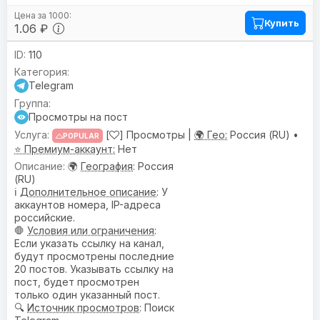
Купить
1.06 ₽
110
Telegram
Просмотры на пост
[
] Просмотры |
🌍 Гео:
Россия (RU) •
POPULAR
⭐ Премиум-аккаунт:
Нет
🌍
География
: Россия
(RU)
ℹ️
Дополнительное описание
: У
аккаунтов номера, IP-адреса
российские.
🛑
Условия или ограничения
:
Если указать ссылку на канал,
будут просмотрены последние
20 постов. Указывать ссылку на
пост, будет просмотрен
только один указанный пост.
🔍
Источник просмотров
: Поиск