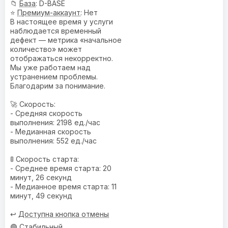
📁
База
: D-BASE
⭐
Премиум-аккаунт
: Нет
В настоящее время у услуги
наблюдается временный
дефект — метрика «начальное
количество» может
отображаться некорректно.
Мы уже работаем над
устранением проблемы.
Благодарим за понимание.
🚀 Скорость:
- Средняя скорость
выполнения: 2198 ед./час
- Медианная скорость
выполнения: 552 ед./час
🚦 Скорость старта:
- Среднее время старта: 20
минут, 26 секунд
- Медианное время старта: 11
минут, 49 секунд
↩️
Доступна кнопка отмены
🟢 Стабильный