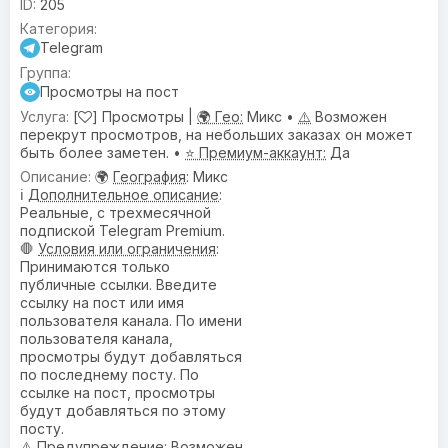
205
Telegram
Просмотры на пост
[
] Просмотры |
🌍 Гео:
Микс •
⚠️
Возможен
перекрут просмотров, на небольших заказах он может
быть более заметен. •
⭐ Премиум-аккаунт:
Да
🌍
География
: Микс
ℹ️
Дополнительное описание
:
Реальные, с трехмесячной
подпиской Telegram Premium.
🛑
Условия или ограничения
:
Принимаются только
публичные ссылки. Введите
ссылку на пост или имя
пользователя канала. По имени
пользователя канала,
просмотры будут добавляться
по последнему посту. По
ссылке на пост, просмотры
будут добавляться по этому
посту.
⚠️
Предупреждениe
: Возможен