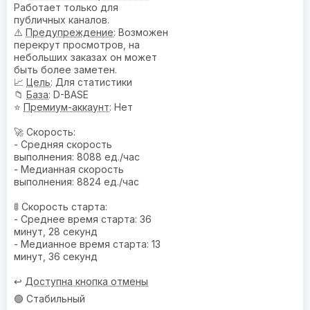
Работает только для
публичных каналов.
⚠️
Предупреждениe
: Возможен
перекрут просмотров, на
небольших заказах он может
быть более заметен.
📈
Цель
: Для статистики
📁
База
: D-BASE
⭐
Премиум-аккаунт
: Нет
🚀 Скорость:
- Средняя скорость
выполнения: 8088 ед./час
- Медианная скорость
выполнения: 8824 ед./час
🚦 Скорость старта:
- Среднее время старта: 36
минут, 28 секунд
- Медианное время старта: 13
минут, 36 секунд
↩️
Доступна кнопка отмены
🟢 Стабильный