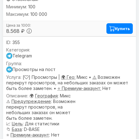
100
100 000
Купить
8.568 ₽
355
Telegram
Просмотры на пост
[
] Просмотры |
🌍 Гео:
Микс •
⚠️
Возможен
перекрут просмотров, на небольших заказах он может
быть более заметен. •
⭐ Премиум-аккаунт:
Нет
🌍
География
: Микс
⚠️
Предупреждениe
: Возможен
перекрут просмотров, на
небольших заказах он может
быть более заметен.
📈
Цель
: Для статистики
📁
База
: D-BASE
⭐
Премиум-аккаунт
: Нет