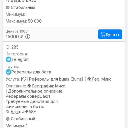
📁
База
: J-BASE
🟢 Стабильный
1
50 000
Купить
15000 ₽
285
Telegram
Рефералы для бота
[
] Рефералы для bums (Bums) |
🌍 Гео:
Микс
🌍
География
: Микс
ℹ️
Дополнительное описание
:
Рефералы совершают
требуемые действия для
зачисления в боте.
📁
База
: J-BASE
🟢 Стабильный
1