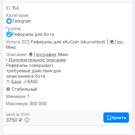
154
Telegram
Рефералы для бота
[
] Рефералы для xKuCoin (xkucoinbot) |
🌍 Гео:
Микс
🌍
География
: Микс
ℹ️
Дополнительное описание
:
Рефералы совершают
требуемые действия для
зачисления в боте.
📁
База
: J-BASE
🟢 Стабильный
1
300 000
Купить
3750 ₽