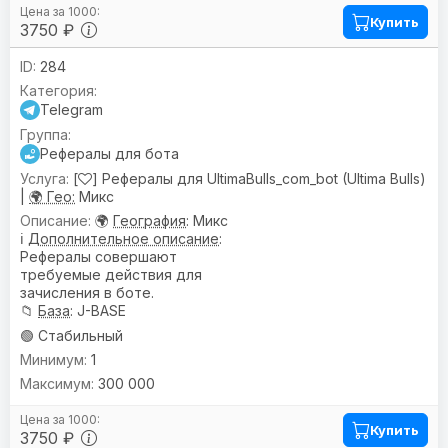
Купить
3750 ₽
284
Telegram
Рефералы для бота
[
] Рефералы для UltimaBulls_com_bot (Ultima Bulls)
|
🌍 Гео:
Микс
🌍
География
: Микс
ℹ️
Дополнительное описание
:
Рефералы совершают
требуемые действия для
зачисления в боте.
📁
База
: J-BASE
🟢 Стабильный
1
300 000
Купить
3750 ₽