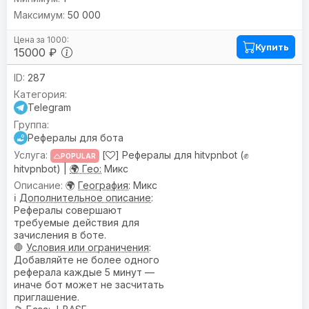
50 000
Купить
15000 ₽
287
Telegram
Рефералы для бота
[
] Рефералы для hitvpnbot (✊
POPULAR
hitvpnbot) |
🌍 Гео:
Микс
🌍
География
: Микс
ℹ️
Дополнительное описание
:
Рефералы совершают
требуемые действия для
зачисления в боте.
🛑
Условия или ограничения
:
Добавляйте не более одного
реферала каждые 5 минут —
иначе бот может не засчитать
приглашение.