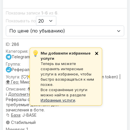
Показаны записи
1-6
из
6
.
Показывать по
286
Мы добавили избранные
×
Telegram
услуги
Теперь вы можете
сохранять интересные
Рефералы для бота
услуги в избранное, чтобы
[
] Рефералы для OneWinTokenBot (1win token) |
быстро возвращаться к ним
🌍 Гео:
Микс
позже.
🌍
География
: Микс
Все сохранённые услуги
ℹ️
Дополнительное описание
:
можно найти в разделе
Рефералы совершают
Избранные услуги
.
требуемые действия для
зачисления в боте.
📁
База
: J-BASE
🟢 Стабильный
1