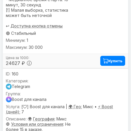
минут, 30 секунд
[!] Малая выборка, статистика
может быть неточной
↩️
Доступна кнопка отмены
🟢 Стабильный
1
30 000
Купить
24627 ₽
160
Telegram
Boost для канала
[
] Boost для канала |
🌍 Гео:
Микс •
⚡ Boost
(дней):
7
🌍
География
: Микс
🛑
Условия или ограничения
: Не
более 15 в заказе.