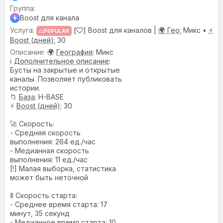
Boost для канала
[
] Boost для каналов |
🌍 Гео:
Микс •
⚡
POPULAR
Boost (дней):
30
🌍
География
: Микс
ℹ️
Дополнительное описание
:
Бусты на закрытые и открытые
каналы. Позволяет публиковать
истории.
📁
База
: H-BASE
⚡
Boost (дней)
: 30
🚀 Скорость:
- Средняя скорость
выполнения: 264 ед./час
- Медианная скорость
выполнения: 11 ед./час
[!] Малая выборка, статистика
может быть неточной
🚦 Скорость старта:
- Среднее время старта: 17
минут, 35 секунд
- Медианное время старта: 10