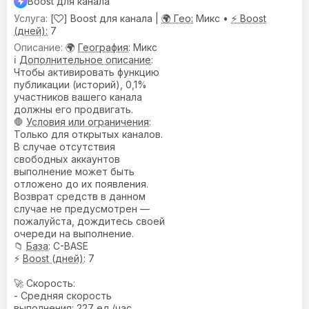
Boost для канала
[
] Boost для канала |
🌍 Гео:
Микс •
⚡ Boost
(дней):
7
🌍
География
: Микс
ℹ️
Дополнительное описание
:
Чтобы активировать функцию
публикации (историй), 0,1%
участников вашего канала
должны его продвигать.
🛑
Условия или ограничения
:
Только для открытых каналов.
В случае отсутствия
свободных аккаунтов
выполнение может быть
отложено до их появления.
Возврат средств в данном
случае не предусмотрен —
пожалуйста, дождитесь своей
очереди на выполнение.
📁
База
: C-BASE
⚡
Boost (дней)
: 7
🚀 Скорость:
- Средняя скорость
выполнения: 227 ед./час