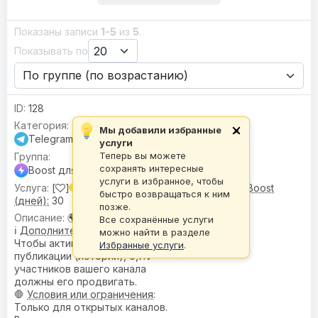
Показаны записи
1-5
из
5
.
Показывать по
128
Мы добавили избранные
×
Telegram
услуги
Теперь вы можете
сохранять интересные
Boost для канала
услуги в избранное, чтобы
[
] Boost для канала |
🌍 Гео:
Микс •
⚡ Boost
быстро возвращаться к ним
(дней):
30
позже.
🌍
География
: Микс
Все сохранённые услуги
ℹ️
Дополнительное описание
:
можно найти в разделе
Чтобы активировать функцию
Избранные услуги
.
публикации (историй), 0,1%
участников вашего канала
должны его продвигать.
🛑
Условия или ограничения
:
Только для открытых каналов.