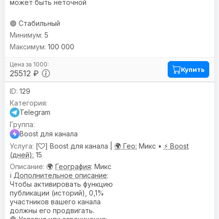
может быть неточной
🟢 Стабильный
5
100 000
Купить
25512 ₽
129
Telegram
Boost для канала
[
] Boost для канала |
🌍 Гео:
Микс •
⚡ Boost
(дней):
15
🌍
География
: Микс
ℹ️
Дополнительное описание
:
Чтобы активировать функцию
публикации (историй), 0,1%
участников вашего канала
должны его продвигать.