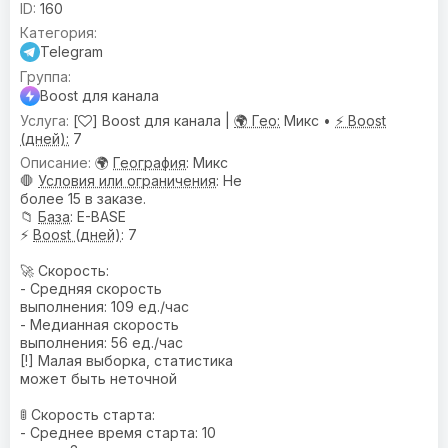
160
Telegram
Boost для канала
[
] Boost для канала |
🌍 Гео:
Микс •
⚡ Boost
(дней):
7
🌍
География
: Микс
🛑
Условия или ограничения
: Не
более 15 в заказе.
📁
База
: E-BASE
⚡
Boost (дней)
: 7
🚀 Скорость:
- Средняя скорость
выполнения: 109 ед./час
- Медианная скорость
выполнения: 56 ед./час
[!] Малая выборка, статистика
может быть неточной
🚦 Скорость старта:
- Среднее время старта: 10