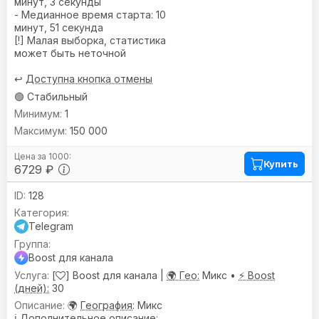
минут, 3 секунды
- Медианное время старта: 10
минут, 51 секунда
[!] Малая выборка, статистика
может быть неточной
↩️
Доступна кнопка отмены
🟢 Стабильный
1
150 000
Купить
6729 ₽
128
Telegram
Boost для канала
[
] Boost для канала |
🌍 Гео:
Микс •
⚡ Boost
(дней):
30
🌍
География
: Микс
ℹ️
Дополнительное описание
: