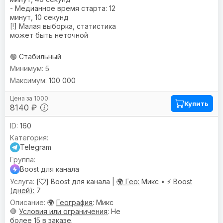
- Медианное время старта: 12
минут, 10 секунд
[!] Малая выборка, статистика
может быть неточной
🟢 Стабильный
5
100 000
Купить
8140 ₽
160
Telegram
Boost для канала
[
] Boost для канала |
🌍 Гео:
Микс •
⚡ Boost
(дней):
7
🌍
География
: Микс
🛑
Условия или ограничения
: Не
более 15 в заказе.