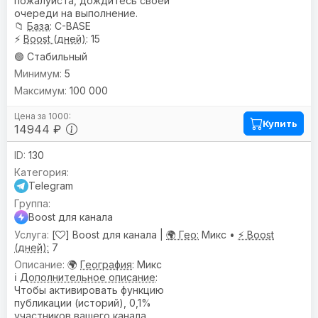
пожалуйста, дождитесь своей
очереди на выполнение.
📁
База
: C-BASE
⚡
Boost (дней)
: 15
🟢 Стабильный
5
100 000
Купить
14944 ₽
130
Telegram
Boost для канала
[
] Boost для канала |
🌍 Гео:
Микс •
⚡ Boost
(дней):
7
🌍
География
: Микс
ℹ️
Дополнительное описание
:
Чтобы активировать функцию
публикации (историй), 0,1%
участников вашего канала