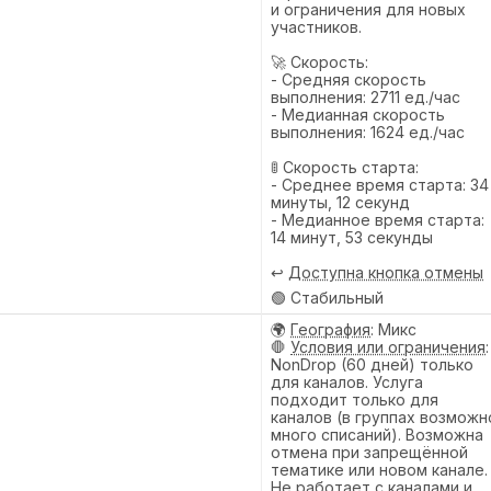
и ограничения для новых
участников.
🚀 Скорость:
- Средняя скорость
выполнения: 2711 ед./час
- Медианная скорость
выполнения: 1624 ед./час
🚦 Скорость старта:
- Среднее время старта: 34
минуты, 12 секунд
- Медианное время старта:
14 минут, 53 секунды
↩️
Доступна кнопка отмены
🟢 Стабильный
🌍
География
: Микс
🛑
Условия или ограничения
:
NonDrop (60 дней) только
для каналов. Услуга
подходит только для
каналов (в группах возможн
много списаний). Возможна
отмена при запрещённой
тематике или новом канале.
Не работает с каналами и