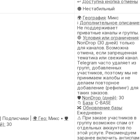
↩️
Доступна кнопка отмены
🟠 Нестабильный
🌍
География
: Микс
ℹ️
Дополнительное описание
Не поддерживает
приватные каналы и группы.
🛑
Условия или ограничения
:
NonDrop (30 дней) только
для каналов. Возможна
отмена, если запрещенная
тематика или свежий канал.
Telegram часто удаляет из
групп, добавленных
участников, поэтому мы не
принимаем жалобы и не
делаем повторное
добавление (рефилинг) для
таких заказов.
🛡️
NonDrop (дней)
: 30
📁
База
: C-BASE
🔀
Обновление базы
:
Ежедневно
⚠️ При заказе участников в
] Подписчики |
🌍 Гео:
Микс •
🛡️
группу возможен спам от
й):
30
отдельных аккаунтов по
этой услуге. Рекомендуем
заранее включить антиспам