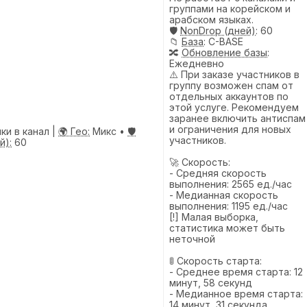
группами на корейском и
арабском языках.
🛡️
NonDrop (дней)
: 60
📁
База
: C-BASE
🔀
Обновление базы
:
Ежедневно
⚠️ При заказе участников в
группу возможен спам от
отдельных аккаунтов по
этой услуге. Рекомендуем
заранее включить антиспам
и ограничения для новых
ки в канал |
🌍 Гео:
Микс •
🛡️
участников.
й):
60
🚀 Скорость:
- Средняя скорость
выполнения: 2565 ед./час
- Медианная скорость
выполнения: 1195 ед./час
[!] Малая выборка,
статистика может быть
неточной
🚦 Скорость старта:
- Среднее время старта: 12
минут, 58 секунд
- Медианное время старта:
14 минут, 31 секунда