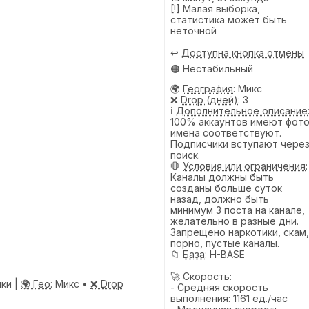
[!] Малая выборка,
статистика может быть
неточной
↩️
Доступна кнопка отмены
🟠 Нестабильный
🌍
География
: Микс
❌
Drop (дней)
: 3
ℹ️
Дополнительное описание
100% аккаунтов имеют фото
имена соответствуют.
Подписчики вступают чере
поиск.
🛑
Условия или ограничения
:
Каналы должны быть
созданы больше суток
назад, должно быть
минимум 3 поста на канале,
желательно в разные дни.
Запрещено наркотики, скам,
порно, пустые каналы.
📁
База
: H-BASE
🚀 Скорость:
ки |
🌍 Гео:
Микс •
❌ Drop
- Средняя скорость
выполнения: 1161 ед./час