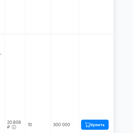
:
,
з
20.808
10
300 000
Купить
₽