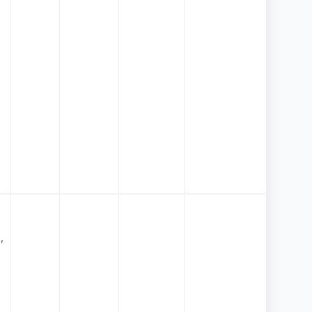
:
,
з