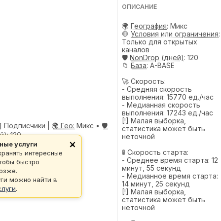
ОПИСАНИЕ
🌍
География
: Микс
🛑
Условия или ограничения
:
Только для открытых
каналов
🛡️
NonDrop (дней)
: 120
📁
База
: A-BASE
🚀 Скорость:
- Средняя скорость
выполнения: 15770 ед./час
- Медианная скорость
выполнения: 17243 ед./час
[!] Малая выборка,
] Подписчики |
🌍 Гео:
Микс •
🛡️
статистика может быть
й):
120
неточной
ные услуги
×
🚦 Скорость старта:
хранять интересные
- Среднее время старта: 12
чтобы быстро
минут, 55 секунд
озже.
- Медианное время старта:
ги можно найти в
14 минут, 25 секунд
слуги
.
[!] Малая выборка,
статистика может быть
неточной