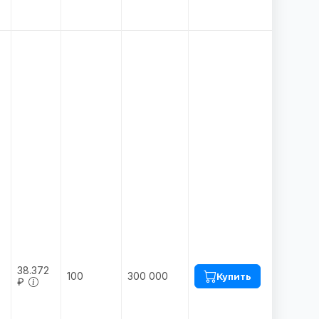
:
38.372
100
300 000
Купить
₽