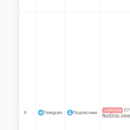
[
POPULAR
9
Telegram
Подписчики
NonDrop (дне