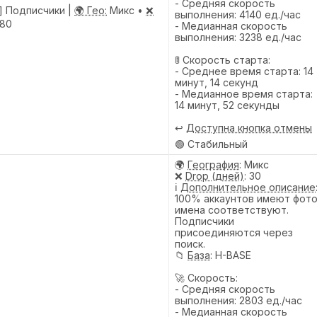
- Средняя скорость
] Подписчики |
🌍 Гео:
Микс •
❌
выполнения: 4140 ед./час
80
- Медианная скорость
выполнения: 3238 ед./час
🚦 Скорость старта:
- Среднее время старта: 14
минут, 14 секунд
- Медианное время старта:
14 минут, 52 секунды
↩️
Доступна кнопка отмены
🟢 Стабильный
🌍
География
: Микс
❌
Drop (дней)
: 30
ℹ️
Дополнительное описание
100% аккаунтов имеют фото
имена соответствуют.
Подписчики
присоединяются через
поиск.
📁
База
: H-BASE
🚀 Скорость:
- Средняя скорость
выполнения: 2803 ед./час
- Медианная скорость