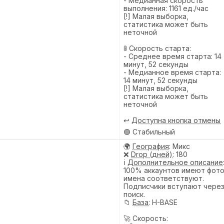
- Медианная скорость
выполнения: 1161 ед./час
[!] Малая выборка,
статистика может быть
неточной
🚦 Скорость старта:
- Среднее время старта: 14
минут, 52 секунды
- Медианное время старта:
14 минут, 52 секунды
[!] Малая выборка,
статистика может быть
неточной
↩️
Доступна кнопка отмены
🟢 Стабильный
🌍
География
: Микс
❌
Drop (дней)
: 180
ℹ️
Дополнительное описание
100% аккаунтов имеют фото
имена соответствуют.
Подписчики вступают чере
поиск.
📁
База
: H-BASE
🚀 Скорость: