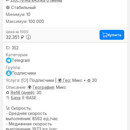
↩️
Доступна кнопка отмены
🟢 Стабильный
10
100 000
Купить
32.351 ₽
352
Telegram
Подписчики
[
] Подписчики |
🌍 Гео:
Микс •
♻️
30
🌍
География
: Микс
♻️
Refill (дней)
: 30
📁
База
: E-BASE
🚀 Скорость:
- Средняя скорость
выполнения: 8562 ед./час
- Медианная скорость
выполнения: 1973 ед./час