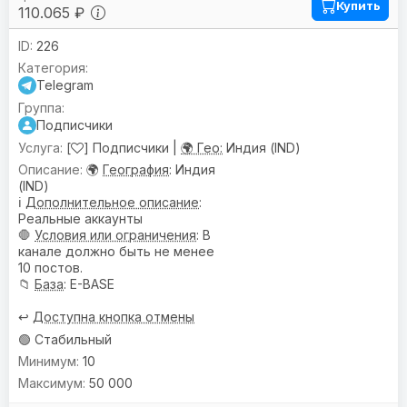
Купить
110.065 ₽
226
Telegram
Подписчики
[
] Подписчики |
🌍 Гео:
Индия (IND)
🌍
География
: Индия
(IND)
ℹ️
Дополнительное описание
:
Реальные аккаунты
🛑
Условия или ограничения
: В
канале должно быть не менее
10 постов.
📁
База
: E-BASE
↩️
Доступна кнопка отмены
🟢 Стабильный
10
50 000