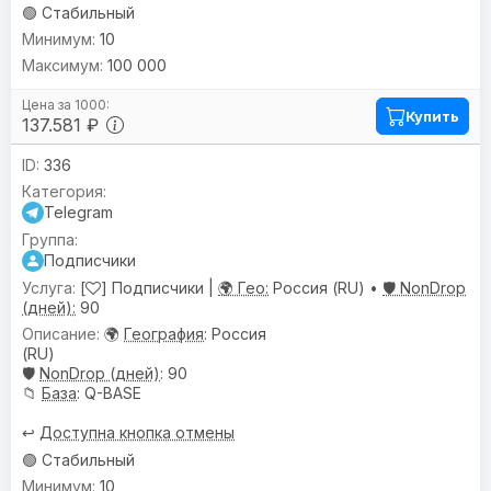
🟢 Стабильный
10
100 000
Купить
137.581 ₽
336
Telegram
Подписчики
[
] Подписчики |
🌍 Гео:
Россия (RU) •
🛡️ NonDrop
(дней):
90
🌍
География
: Россия
(RU)
🛡️
NonDrop (дней)
: 90
📁
База
: Q-BASE
↩️
Доступна кнопка отмены
🟢 Стабильный
10