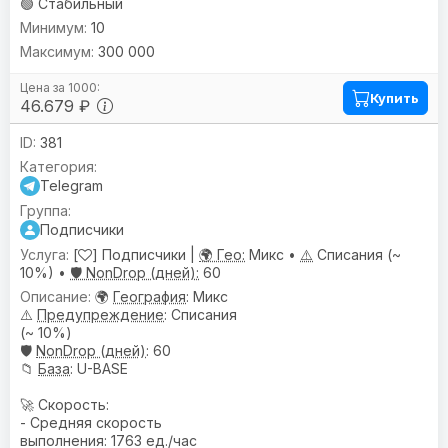
🟢 Стабильный
10
300 000
Купить
46.679 ₽
381
Telegram
Подписчики
[
] Подписчики |
🌍 Гео:
Микс •
⚠️
Списания (~
10%) •
🛡️ NonDrop (дней):
60
🌍
География
: Микс
⚠️
Предупреждениe
: Списания
(~ 10%)
🛡️
NonDrop (дней)
: 60
📁
База
: U-BASE
🚀 Скорость:
- Средняя скорость
выполнения: 1763 ед./час