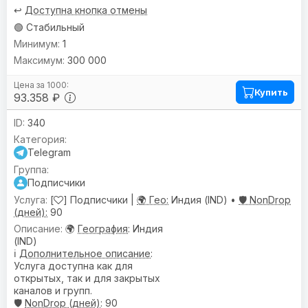
↩️
Доступна кнопка отмены
🟢 Стабильный
1
300 000
Купить
93.358 ₽
340
Telegram
Подписчики
[
] Подписчики |
🌍 Гео:
Индия (IND) •
🛡️ NonDrop
(дней):
90
🌍
География
: Индия
(IND)
ℹ️
Дополнительное описание
:
Услуга доступна как для
открытых, так и для закрытых
каналов и групп.
🛡️
NonDrop (дней)
: 90