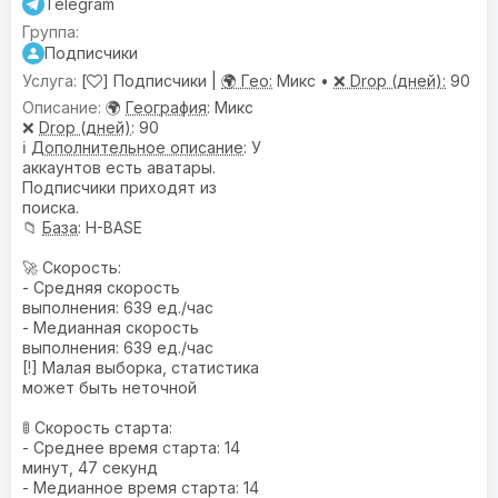
Telegram
Подписчики
[
] Подписчики |
🌍 Гео:
Микс •
❌ Drop (дней):
90
🌍
География
: Микс
❌
Drop (дней)
: 90
ℹ️
Дополнительное описание
: У
аккаунтов есть аватары.
Подписчики приходят из
поиска.
📁
База
: H-BASE
🚀 Скорость:
- Средняя скорость
выполнения: 639 ед./час
- Медианная скорость
выполнения: 639 ед./час
[!] Малая выборка, статистика
может быть неточной
🚦 Скорость старта:
- Среднее время старта: 14
минут, 47 секунд
- Медианное время старта: 14