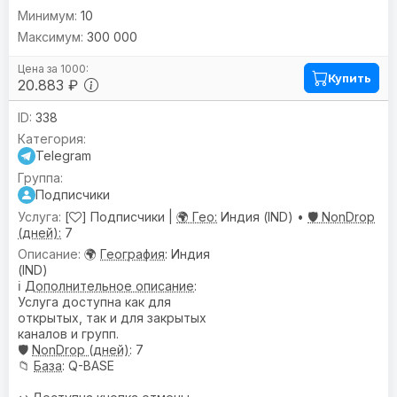
10
300 000
Купить
20.883 ₽
338
Telegram
Подписчики
[
] Подписчики |
🌍 Гео:
Индия (IND) •
🛡️ NonDrop
(дней):
7
🌍
География
: Индия
(IND)
ℹ️
Дополнительное описание
:
Услуга доступна как для
открытых, так и для закрытых
каналов и групп.
🛡️
NonDrop (дней)
: 7
📁
База
: Q-BASE