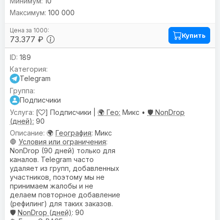
10
100 000
Купить
73.377 ₽
189
Telegram
Подписчики
[
] Подписчики |
🌍 Гео:
Микс •
🛡️ NonDrop
(дней):
90
🌍
География
: Микс
🛑
Условия или ограничения
:
NonDrop (90 дней) только для
каналов. Telegram часто
удаляет из групп, добавленных
участников, поэтому мы не
принимаем жалобы и не
делаем повторное добавление
(рефилинг) для таких заказов.
🛡️
NonDrop (дней)
: 90