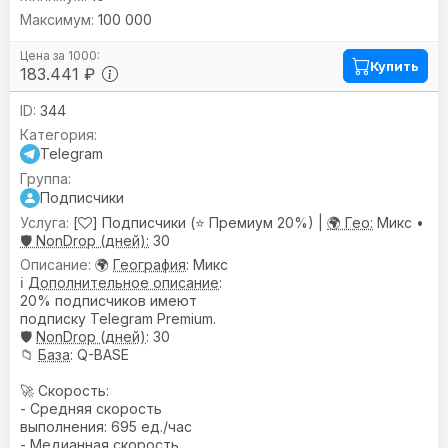
100 000
Купить
183.441 ₽
344
Telegram
Подписчики
[
] Подписчики (⭐ Премиум 20%) |
🌍 Гео:
Микс •
🛡️ NonDrop (дней):
30
🌍
География
: Микс
ℹ️
Дополнительное описание
:
20% подписчиков имеют
подписку Telegram Premium.
🛡️
NonDrop (дней)
: 30
📁
База
: Q-BASE
🚀 Скорость:
- Средняя скорость
выполнения: 695 ед./час
- Медианная скорость