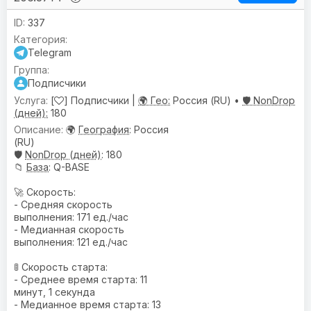
337
Telegram
Подписчики
[
] Подписчики |
🌍 Гео:
Россия (RU) •
🛡️ NonDrop
(дней):
180
🌍
География
: Россия
(RU)
🛡️
NonDrop (дней)
: 180
📁
База
: Q-BASE
🚀 Скорость:
- Средняя скорость
выполнения: 171 ед./час
- Медианная скорость
выполнения: 121 ед./час
🚦 Скорость старта:
- Среднее время старта: 11
минут, 1 секунда
- Медианное время старта: 13