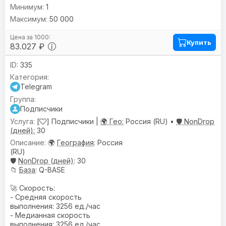
1
50 000
Купить
83.027 ₽
335
Telegram
Подписчики
[
] Подписчики |
🌍 Гео:
Россия (RU) •
🛡️ NonDrop
(дней):
30
🌍
География
: Россия
(RU)
🛡️
NonDrop (дней)
: 30
📁
База
: Q-BASE
🚀 Скорость:
- Средняя скорость
выполнения: 3256 ед./час
- Медианная скорость
выполнения: 3256 ед./час