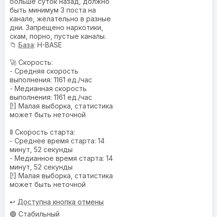
больше суток назад, должно
быть минимум 3 поста на
канале, желательно в разные
дни. Запрещено наркотики,
скам, порно, пустые каналы.
📁
База
: H-BASE
🚀 Скорость:
- Средняя скорость
выполнения: 1161 ед./час
- Медианная скорость
выполнения: 1161 ед./час
[!] Малая выборка, статистика
может быть неточной
🚦 Скорость старта:
- Среднее время старта: 14
минут, 52 секунды
- Медианное время старта: 14
минут, 52 секунды
[!] Малая выборка, статистика
может быть неточной
↩️
Доступна кнопка отмены
🟢 Стабильный