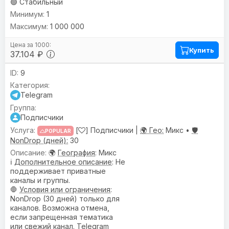
🟢 Стабильный
1
1 000 000
Купить
37.104 ₽
9
Telegram
Подписчики
[
] Подписчики |
🌍 Гео:
Микс •
🛡️
POPULAR
NonDrop (дней):
30
🌍
География
: Микс
ℹ️
Дополнительное описание
: Не
поддерживает приватные
каналы и группы.
🛑
Условия или ограничения
:
NonDrop (30 дней) только для
каналов. Возможна отмена,
если запрещенная тематика
или свежий канал. Telegram