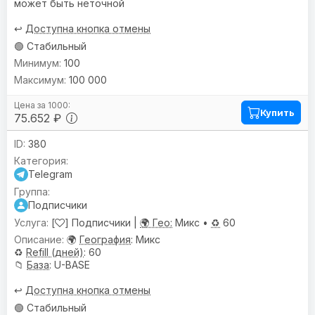
может быть неточной
↩️
Доступна кнопка отмены
🟢 Стабильный
100
100 000
Купить
75.652 ₽
380
Telegram
Подписчики
[
] Подписчики |
🌍 Гео:
Микс •
♻️
60
🌍
География
: Микс
♻️
Refill (дней)
: 60
📁
База
: U-BASE
↩️
Доступна кнопка отмены
🟢 Стабильный