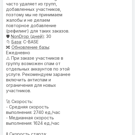
часто удаляет из групп,
добавленных участников,
поэтому мы не принимаем
жалобы и не делаем
повторное добавление
(рефилинг) для таких заказов.
🛡️
NonDrop (дней)
: 30
📁
База
: C-BASE
🔀
Обновление базы
:
Ежедневно
⚠️ При заказе участников в
группу возможен спам от
отдельных аккаунтов по этой
услуге. Рекомендуем заранее
включить антиспам и
ограничения для новых
участников.
🚀 Скорость:
- Средняя скорость
выполнения: 2740 ед./час
- Медианная скорость
выполнения: 1624 ед./час
🚦 Скорость старта: