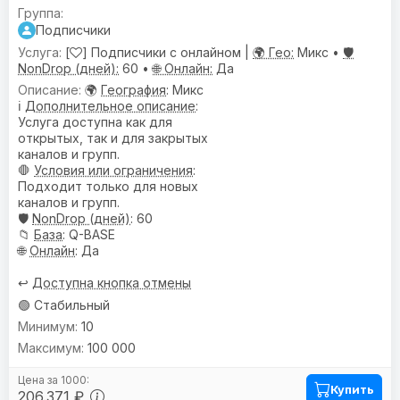
Подписчики
[
] Подписчики с онлайном |
🌍 Гео:
Микс •
🛡️
NonDrop (дней):
60 •
🌐 Онлайн:
Да
🌍
География
: Микс
ℹ️
Дополнительное описание
:
Услуга доступна как для
открытых, так и для закрытых
каналов и групп.
🛑
Условия или ограничения
:
Подходит только для новых
каналов и групп.
🛡️
NonDrop (дней)
: 60
📁
База
: Q-BASE
🌐
Онлайн
: Да
↩️
Доступна кнопка отмены
🟢 Стабильный
10
100 000
Купить
206.371 ₽