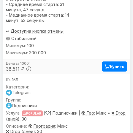
- Среднее время старта: 31
минута, 47 секунд
- Медианное время старта: 14
минут, 53 секунды
↩️
Доступна кнопка отмены
🟢 Стабильный
100
300 000
Купить
38.511 ₽
159
Telegram
Подписчики
[
] Подписчики |
🌍 Гео:
Микс •
❌ Drop
POPULAR
(дней):
30
🌍
География
: Микс
❌
Drop (дней)
: 30