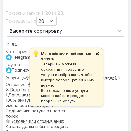
Показаны записи
1-20
из
28
.
Показывать по
94
Мы добавили избранные
×
Telegram
услуги
Теперь вы можете
сохранять интересные
Подписчики
услуги в избранное, чтобы
[
] Подписчики |
🌍 Гео:
Микс •
❌ Drop (дней):
3
быстро возвращаться к ним
🌍
География
: Микс
позже.
❌
Drop (дней)
: 3
Все сохранённые услуги
ℹ️
Дополнительное описание
:
можно найти в разделе
100% аккаунтов имеют фото,
Избранные услуги
.
имена соответствуют.
Подписчики вступают через
поиск.
🛑
Условия или ограничения
:
Каналы должны быть созданы