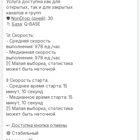
Услуга доступна как для
открытых, так и для закрытых
каналов и групп.
🛡️
NonDrop (дней)
: 30
📁
База
: Q-BASE
🚀 Скорость:
- Средняя скорость
выполнения: 978 ед./час
- Медианная скорость
выполнения: 978 ед./час
[!] Малая выборка, статистика
может быть неточной
🚦 Скорость старта:
- Среднее время старта: 15
минут, 10 секунд
- Медианное время старта: 15
минут, 10 секунд
[!] Малая выборка, статистика
может быть неточной
↩️
Доступна кнопка отмены
🟢 Стабильный