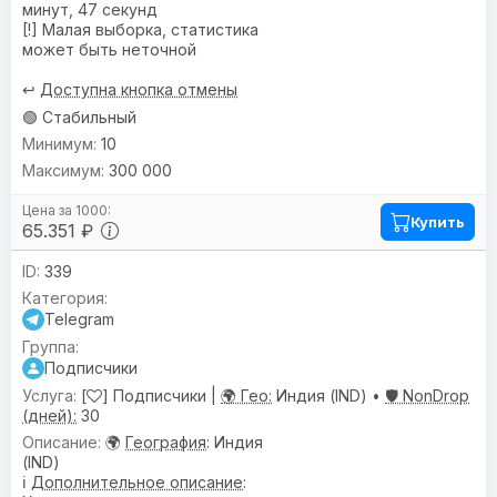
минут, 47 секунд
[!] Малая выборка, статистика
может быть неточной
↩️
Доступна кнопка отмены
🟢 Стабильный
10
300 000
Купить
65.351 ₽
339
Telegram
Подписчики
[
] Подписчики |
🌍 Гео:
Индия (IND) •
🛡️ NonDrop
(дней):
30
🌍
География
: Индия
(IND)
ℹ️
Дополнительное описание
: