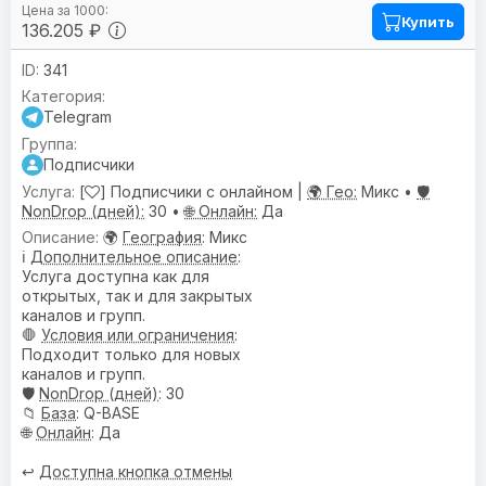
Купить
136.205 ₽
341
Telegram
Подписчики
[
] Подписчики с онлайном |
🌍 Гео:
Микс •
🛡️
NonDrop (дней):
30 •
🌐 Онлайн:
Да
🌍
География
: Микс
ℹ️
Дополнительное описание
:
Услуга доступна как для
открытых, так и для закрытых
каналов и групп.
🛑
Условия или ограничения
:
Подходит только для новых
каналов и групп.
🛡️
NonDrop (дней)
: 30
📁
База
: Q-BASE
🌐
Онлайн
: Да
↩️
Доступна кнопка отмены