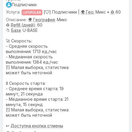
Подписчики
[
] Подписчики |
🌍 Гео:
Микс •
♻️
60
POPULAR
🌍
География
: Микс
♻️
Refill (дней)
: 60
📁
База
: U-BASE
🚀 Скорость:
- Средняя скорость
выполнения: 1713 ед./час
- Медианная скорость
выполнения: 1384 ед./час
[!] Малая выборка, статистика
может быть неточной
🚦 Скорость старта:
- Среднее время старта: 19
минут, 21 секунда
- Медианное время старта: 21
минута, 15 секунд
[!] Малая выборка, статистика
может быть неточной
↩️
Доступна кнопка отмены