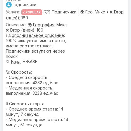
Подписчики
[
] Подписчики |
🌍 Гео:
Микс •
❌ Drop
POPULAR
(дней):
180
🌍
География
: Микс
❌
Drop (дней)
: 180
ℹ️
Дополнительное описание
:
100% аккаунтов имеют фото,
имена соответствуют.
Подписчики вступают через
поиск.
📁
База
: H-BASE
🚀 Скорость:
- Средняя скорость
выполнения: 4332 ед./час
- Медианная скорость
выполнения: 3238 ед./час
🚦 Скорость старта:
- Среднее время старта: 14
минут, 7 секунд
- Медианное время старта: 14
минут, 51 секунда