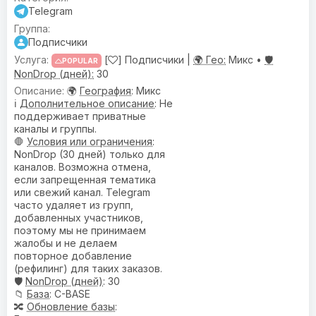
Telegram
Подписчики
[
] Подписчики |
🌍 Гео:
Микс •
🛡️
POPULAR
NonDrop (дней):
30
🌍
География
: Микс
ℹ️
Дополнительное описание
: Не
поддерживает приватные
каналы и группы.
🛑
Условия или ограничения
:
NonDrop (30 дней) только для
каналов. Возможна отмена,
если запрещенная тематика
или свежий канал. Telegram
часто удаляет из групп,
добавленных участников,
поэтому мы не принимаем
жалобы и не делаем
повторное добавление
(рефилинг) для таких заказов.
🛡️
NonDrop (дней)
: 30
📁
База
: C-BASE
🔀
Обновление базы
: