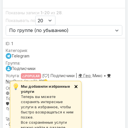
Показаны записи
1-20
из
28
.
Показывать по
1
Telegram
Подписчики
[
] Подписчики |
🌍 Гео:
Микс •
🛡️
POPULAR
NonDrop (дней):
120
Мы добавили избранные
×
🌍
География
: Микс
услуги
🛑
Условия или ограничения
:
Теперь вы можете
Только для открытых каналов
сохранять интересные
🛡️
NonDrop (дней)
: 120
услуги в избранное, чтобы
📁
База
: A-BASE
быстро возвращаться к ним
позже.
🚀 Скорость:
Все сохранённые услуги
- Средняя скорость
можно найти в разделе