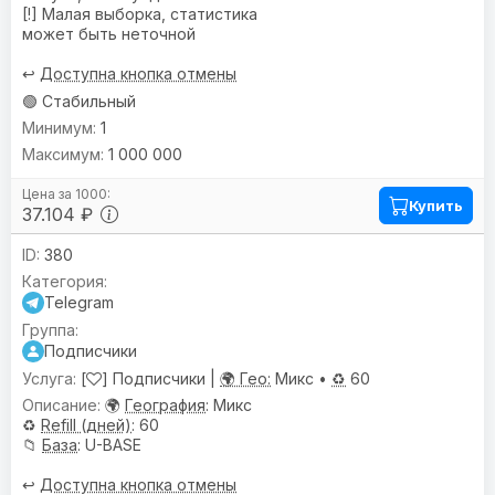
[!] Малая выборка, статистика
может быть неточной
↩️
Доступна кнопка отмены
🟢 Стабильный
1
1 000 000
Купить
37.104 ₽
380
Telegram
Подписчики
[
] Подписчики |
🌍 Гео:
Микс •
♻️
60
🌍
География
: Микс
♻️
Refill (дней)
: 60
📁
База
: U-BASE
↩️
Доступна кнопка отмены