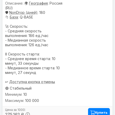
🌍
География
: Россия
(RU)
🛡️
NonDrop (дней)
: 180
📁
База
: Q-BASE
🚀 Скорость:
- Средняя скорость
выполнения: 186 ед./час
- Медианная скорость
выполнения: 126 ед./час
🚦 Скорость старта:
- Среднее время старта: 10
минут, 33 секунды
- Медианное время старта: 10
минут, 27 секунд
↩️
Доступна кнопка отмены
🟢 Стабильный
10
100 000
Купить
275.162 ₽