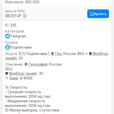
300 000
Купить
38.511 ₽
335
Telegram
Подписчики
[
] Подписчики |
🌍 Гео:
Россия (RU) •
🛡️ NonDrop
(дней):
30
🌍
География
: Россия
(RU)
🛡️
NonDrop (дней)
: 30
📁
База
: Q-BASE
🚀 Скорость:
- Средняя скорость
выполнения: 3256 ед./час
- Медианная скорость
выполнения: 3256 ед./час
[!] Малая выборка, статистика