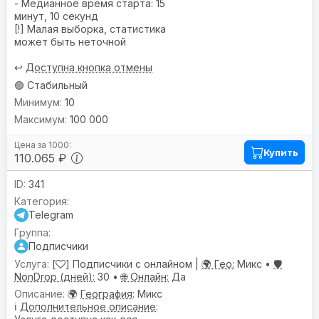
- Медианное время старта: 15
минут, 10 секунд
[!] Малая выборка, статистика
может быть неточной
↩️
Доступна кнопка отмены
🟢 Стабильный
10
100 000
Купить
110.065 ₽
341
Telegram
Подписчики
[
] Подписчики с онлайном |
🌍 Гео:
Микс •
🛡️
NonDrop (дней):
30 •
🌐 Онлайн:
Да
🌍
География
: Микс
ℹ️
Дополнительное описание
: