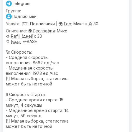
Telegram
Подписчики
[
] Подписчики |
🌍 Гео:
Микс •
♻️
30
🌍
География
: Микс
♻️
Refill (дней)
: 30
📁
База
: E-BASE
🚀 Скорость:
- Средняя скорость
выполнения: 8562 ед./час
- Медианная скорость
выполнения: 1973 ед./час
[!] Малая выборка, статистика
может быть неточной
🚦 Скорость старта:
- Среднее время старта: 15
минут, 4 секунды
- Медианное время старта: 14
минут, 59 секунд
[!] Малая выборка, статистика
может быть неточной