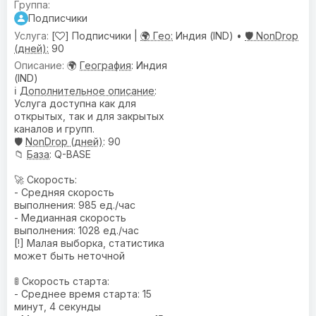
Подписчики
[
] Подписчики |
🌍 Гео:
Индия (IND) •
🛡️ NonDrop
(дней):
90
🌍
География
: Индия
(IND)
ℹ️
Дополнительное описание
:
Услуга доступна как для
открытых, так и для закрытых
каналов и групп.
🛡️
NonDrop (дней)
: 90
📁
База
: Q-BASE
🚀 Скорость:
- Средняя скорость
выполнения: 985 ед./час
- Медианная скорость
выполнения: 1028 ед./час
[!] Малая выборка, статистика
может быть неточной
🚦 Скорость старта:
- Среднее время старта: 15
минут, 4 секунды