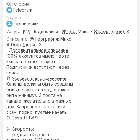
Telegram
Подписчики
[
] Подписчики |
🌍 Гео:
Микс •
❌ Drop (дней):
3
🌍
География
: Микс
❌
Drop (дней)
: 3
ℹ️
Дополнительное описание
:
100% аккаунтов имеют фото,
имена соответствуют.
Подписчики вступают через
поиск.
🛑
Условия или ограничения
:
Каналы должны быть созданы
больше суток назад, должно
быть минимум 3 поста на
канале, желательно в разные
дни. Запрещено наркотики,
скам, порно, пустые каналы.
📁
База
: H-BASE
🚀 Скорость:
- Средняя скорость