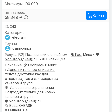
100 000
Купить
58.349 ₽
343
Telegram
Подписчики
[
] Подписчики с онлайном |
🌍 Гео:
Микс •
🛡️
NonDrop (дней):
90 •
🌐 Онлайн:
Да
🌍
География
: Микс
ℹ️
Дополнительное описание
:
Услуга доступна как для
открытых, так и для закрытых
каналов и групп.
🛑
Условия или ограничения
:
Подходит только для новых
каналов и групп.
🛡️
NonDrop (дней)
: 90
📁
База
: Q-BASE
🌐
Онлайн
: Да