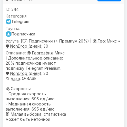
344
Telegram
Подписчики
[
] Подписчики (⭐ Премиум 20%) |
🌍 Гео:
Микс •
🛡️ NonDrop (дней):
30
🌍
География
: Микс
ℹ️
Дополнительное описание
:
20% подписчиков имеют
подписку Telegram Premium.
🛡️
NonDrop (дней)
: 30
📁
База
: Q-BASE
🚀 Скорость:
- Средняя скорость
выполнения: 695 ед./час
- Медианная скорость
выполнения: 695 ед./час
[!] Малая выборка, статистика
может быть неточной