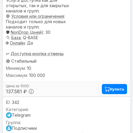
Услуга доступна как для
открытых, так и для закрытых
каналов и групп.
🛑
Условия или ограничения
:
Подходит только для новых
каналов и групп.
🛡️
NonDrop (дней)
: 30
📁
База
: Q-BASE
🌐
Онлайн
: Да
↩️
Доступна кнопка отмены
🟢 Стабильный
10
100 000
Купить
137.581 ₽
342
Telegram
Подписчики