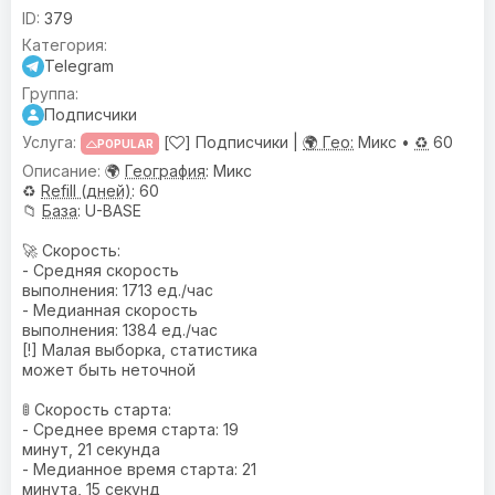
379
Telegram
Подписчики
[
] Подписчики |
🌍 Гео:
Микс •
♻️
60
POPULAR
🌍
География
: Микс
♻️
Refill (дней)
: 60
📁
База
: U-BASE
🚀 Скорость:
- Средняя скорость
выполнения: 1713 ед./час
- Медианная скорость
выполнения: 1384 ед./час
[!] Малая выборка, статистика
может быть неточной
🚦 Скорость старта:
- Среднее время старта: 19
минут, 21 секунда
- Медианное время старта: 21
минута, 15 секунд