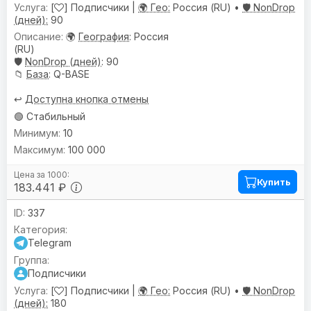
[
] Подписчики |
🌍 Гео:
Россия (RU) •
🛡️ NonDrop
(дней):
90
🌍
География
: Россия
(RU)
🛡️
NonDrop (дней)
: 90
📁
База
: Q-BASE
↩️
Доступна кнопка отмены
🟢 Стабильный
10
100 000
Купить
183.441 ₽
337
Telegram
Подписчики
[
] Подписчики |
🌍 Гео:
Россия (RU) •
🛡️ NonDrop
(дней):
180