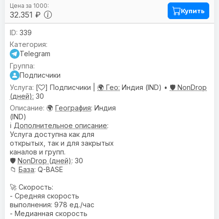
Купить
32.351 ₽
339
Telegram
Подписчики
[
] Подписчики |
🌍 Гео:
Индия (IND) •
🛡️ NonDrop
(дней):
30
🌍
География
: Индия
(IND)
ℹ️
Дополнительное описание
:
Услуга доступна как для
открытых, так и для закрытых
каналов и групп.
🛡️
NonDrop (дней)
: 30
📁
База
: Q-BASE
🚀 Скорость:
- Средняя скорость
выполнения: 978 ед./час
- Медианная скорость