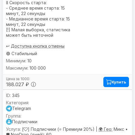
🚦 Скорость старта:
- Среднее время старта: 15
минут, 22 секунды
- Медианное время старта: 15
минут, 22 секунды
[!] Малая выборка, статистика
может быть неточной
↩️
Доступна кнопка отмены
🟢 Стабильный
10
100 000
Купить
188.027 ₽
345
Telegram
Подписчики
[
] Подписчики (⭐ Премиум 20%) |
🌍 Гео:
Микс •
🛡️ NonDrop (дней):
60