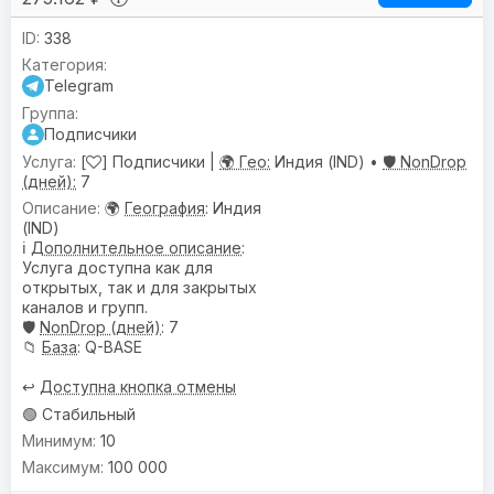
338
Telegram
Подписчики
[
] Подписчики |
🌍 Гео:
Индия (IND) •
🛡️ NonDrop
(дней):
7
🌍
География
: Индия
(IND)
ℹ️
Дополнительное описание
:
Услуга доступна как для
открытых, так и для закрытых
каналов и групп.
🛡️
NonDrop (дней)
: 7
📁
База
: Q-BASE
↩️
Доступна кнопка отмены
🟢 Стабильный
10
100 000