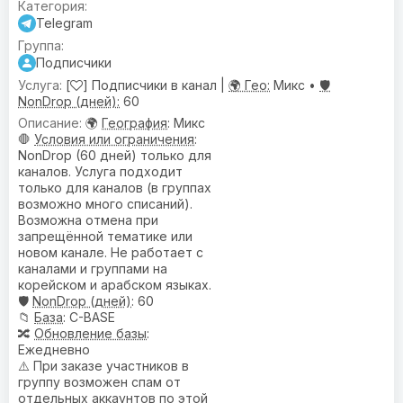
Telegram
Подписчики
[
] Подписчики в канал |
🌍 Гео:
Микс •
🛡️
NonDrop (дней):
60
🌍
География
: Микс
🛑
Условия или ограничения
:
NonDrop (60 дней) только для
каналов. Услуга подходит
только для каналов (в группах
возможно много списаний).
Возможна отмена при
запрещённой тематике или
новом канале. Не работает с
каналами и группами на
корейском и арабском языках.
🛡️
NonDrop (дней)
: 60
📁
База
: C-BASE
🔀
Обновление базы
:
Ежедневно
⚠️ При заказе участников в
группу возможен спам от
отдельных аккаунтов по этой