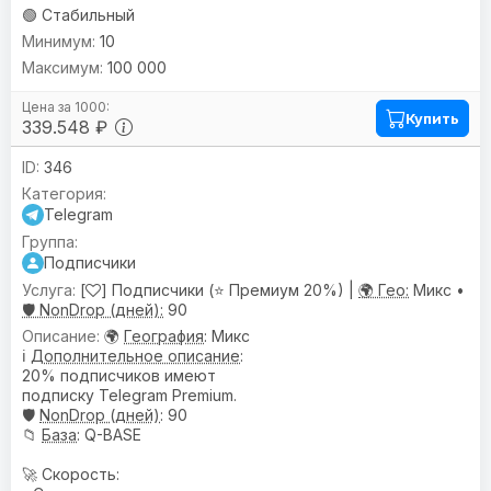
🟢 Стабильный
10
100 000
Купить
339.548 ₽
346
Telegram
Подписчики
[
] Подписчики (⭐ Премиум 20%) |
🌍 Гео:
Микс •
🛡️ NonDrop (дней):
90
🌍
География
: Микс
ℹ️
Дополнительное описание
:
20% подписчиков имеют
подписку Telegram Premium.
🛡️
NonDrop (дней)
: 90
📁
База
: Q-BASE
🚀 Скорость: