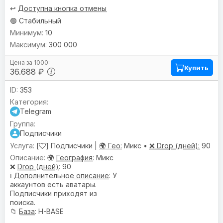
↩️
Доступна кнопка отмены
🟢 Стабильный
10
300 000
Купить
36.688 ₽
353
Telegram
Подписчики
[
] Подписчики |
🌍 Гео:
Микс •
❌ Drop (дней):
90
🌍
География
: Микс
❌
Drop (дней)
: 90
ℹ️
Дополнительное описание
: У
аккаунтов есть аватары.
Подписчики приходят из
поиска.
📁
База
: H-BASE