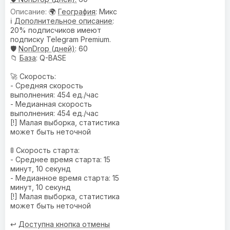
🌍
География
: Микс
ℹ️
Дополнительное описание
:
20% подписчиков имеют
подписку Telegram Premium.
🛡️
NonDrop (дней)
: 60
📁
База
: Q-BASE
🚀 Скорость:
- Средняя скорость
выполнения: 454 ед./час
- Медианная скорость
выполнения: 454 ед./час
[!] Малая выборка, статистика
может быть неточной
🚦 Скорость старта:
- Среднее время старта: 15
минут, 10 секунд
- Медианное время старта: 15
минут, 10 секунд
[!] Малая выборка, статистика
может быть неточной
↩️
Доступна кнопка отмены