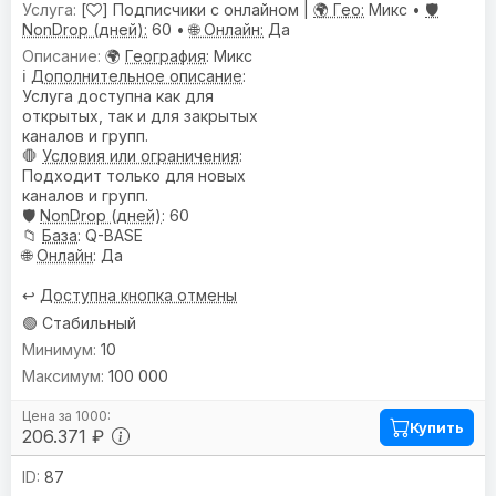
[
] Подписчики с онлайном |
🌍 Гео:
Микс •
🛡️
NonDrop (дней):
60 •
🌐 Онлайн:
Да
🌍
География
: Микс
ℹ️
Дополнительное описание
:
Услуга доступна как для
открытых, так и для закрытых
каналов и групп.
🛑
Условия или ограничения
:
Подходит только для новых
каналов и групп.
🛡️
NonDrop (дней)
: 60
📁
База
: Q-BASE
🌐
Онлайн
: Да
↩️
Доступна кнопка отмены
🟢 Стабильный
10
100 000
Купить
206.371 ₽
87